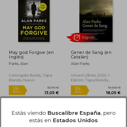
9,90 €
19,90 €
5%
5%
dcto.
dcto.
,91 €
18,91 €
May god Forgive (en
Gener de Sang (en
Inglés)
Catalán)
Parks, Alan
Alan Parks
Canongate Books,, Tapa
Univers Llibres, 2020, 1
Blanda, Nuevo
Edición, Tapa Blanda,
Nuevo
Rápido
Disponible
Usado
en Buen Estado a
12,55 €
.
Estás viendo
Buscalibre España
, pero
Comprar Usado
estás en
Estados Unidos