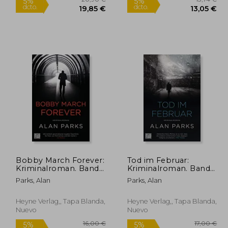
Rápido
Bobby March Forever:
Tod im Februar:
Kriminalroman. Band
Kriminalroman. Band 2
3 (Die Harry Mccoy-
(Die Harry Mccoy-
3,74 €
20,90 €
5%
5%
Parks, Alan
Parks, Alan
Serie, Band 3) (en
Serie, Band 2) (en
dcto.
dcto.
,05 €
19,85 €
Alemán)
Alemán)
Heyne Verlag,, Tapa Blanda,
Heyne Verlag,, Tapa Blanda,
Nuevo
Nuevo