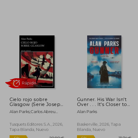
9,90 €
12,40 €
5%
5%
dcto.
dcto.
,91 €
11,78 €
Cielo rojo sobre
Gunner. His War Isn't
Glasgow (Serie Joseph
Over . . . It's Closer to
Gunner 1)
Home
Alan Parks;Carlos Abreu
Alan Parks
Fetter
Tusquets Editores S.A., 2026,
Baskerville, 2026, Tapa
Tapa Blanda, Nuevo
Blanda, Nuevo