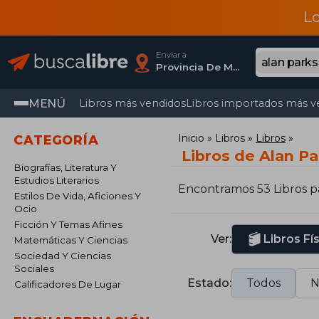
L
Enviar a
Provincia De Madrid
MENÚ
Libros más vendidos
Libros importados más v
Inicio
Libros
Libros
CATEGORÍA
Libros de Alan Pa
Biografías, Literatura Y
Estudios Literarios
Encontramos 53 Libros 
Estilos De Vida, Aficiones Y
Ocio
Ficción Y Temas Afines
Ver:
Libros Fí
Matemáticas Y Ciencias
Sociedad Y Ciencias
Sociales
Estado:
Todos
N
Calificadores De Lugar