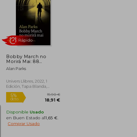
19,90 €
10,95 €
5%
dcto.
18,91 €
10,40 €
Bobby March no
Morirà Mai: 88
(Univers) (en Catalán)
Alan Parks
Univers Llibres, 2022, 1
Edición, Tapa Blanda,
Nuevo
Rápido
Disponible
Usado
en Buen Estado a
11,65 €
.
Comprar Usado