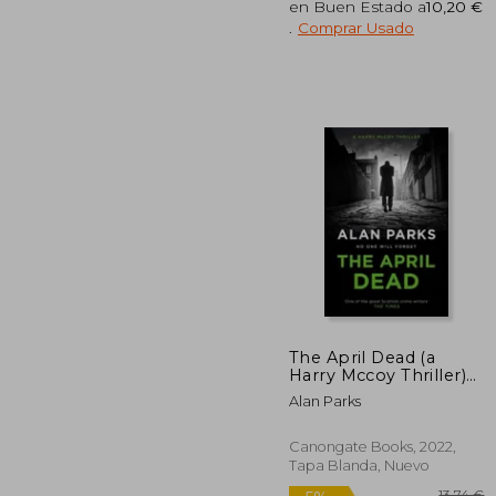
en Buen Estado a
10,20 €
Rápido
.
Comprar Usado
1
5%
dcto.
18
The April Dead (a
Harry Mccoy Thriller)
(en Inglés)
Alan Parks
Canongate Books, 2022,
Tapa Blanda, Nuevo