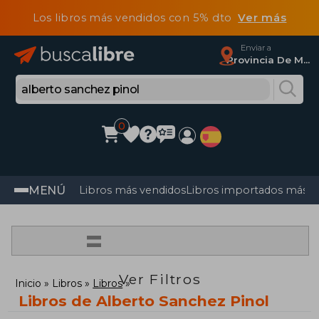
Los libros más vendidos con 5% dto
Ver más
Enviar a
Provincia De Madrid
0
MENÚ
Libros más vendidos
Libros importados más v
=
Ver Filtros
Inicio
Libros
Libros
Libros de Alberto Sanchez Pinol