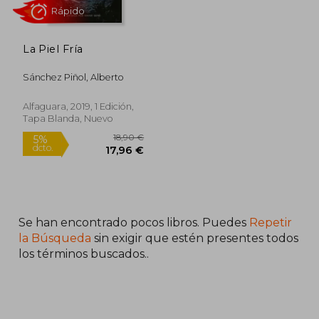
La Piel Fría
Sánchez Piñol, Alberto
Rápido
Alfaguara, 2019, 1 Edición,
Tapa Blanda, Nuevo
Se han encontrado pocos libros. Puedes
Repetir
18,90 €
5%
dcto.
17,96 €
la Búsqueda
sin exigir que estén presentes todos
los términos buscados..