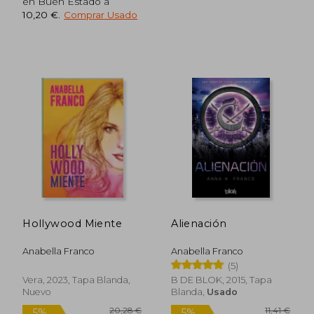
en Buen Estado a
10,20 €
.
Comprar Usado
17,90 €
26,52
5%
5%
dcto.
dcto.
17,01 €
25,19
Hollywood Miente
Alienación
Anabella Franco
Anabella Franco
(5)
Vera, 2023, Tapa Blanda,
B DE BLOK, 2015, Tapa
Nuevo
Blanda,
Usado