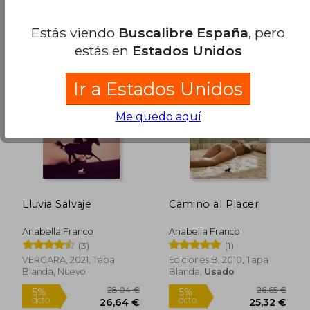
Estás viendo
Buscalibre España
, pero
estás en
Estados Unidos
Ir a Estados Unidos
Me quedo aquí
Lluvia Salvaje
Camino al Placer
Anabella Franco
Anabella Franco
(3)
(1)
23,21 €
28,73
VERGARA, 2021, Tapa
Ediciones B, 2010, Tapa
5%
5%
dcto.
dcto.
22,04 €
27,29
Blanda, Nuevo
Blanda,
Usado