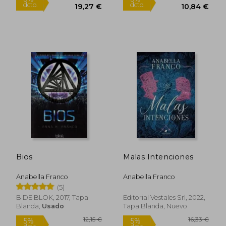
20,28 €
11,4
5%
5%
dcto.
dcto.
Bios
Malas Intenciones
19,27 €
10,84
Anabella Franco
Anabella Franco
(5)
B DE BLOK, 2017, Tapa
Editorial Vestales Srl, 2022,
Blanda,
Usado
Tapa Blanda, Nuevo