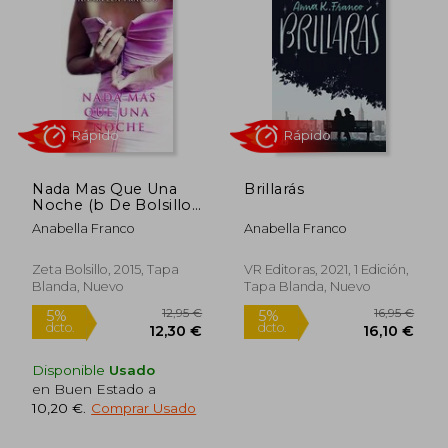
Nada Mas Que Una
Brillarás
Noche (b De Bolsillo
Romantica)
Anabella Franco
Anabella Franco
Rápido
Rápido
Zeta Bolsillo, 2015, Tapa
VR Editoras, 2021, 1 Edición,
Blanda, Nuevo
Tapa Blanda, Nuevo
Disponible
Usado
en Buen Estado a
10,20 €
.
Comprar Usado
12,95 €
16,95