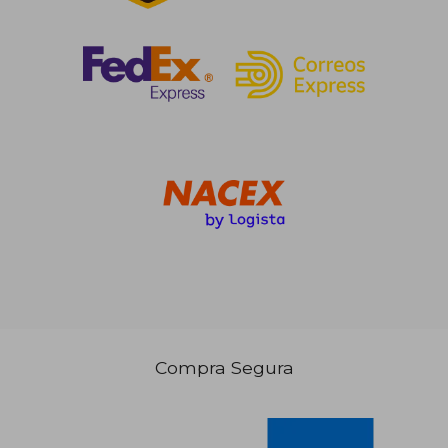
28,48 €
34,70
5%
5%
dcto.
dcto.
27,05 €
32,96
Compra Segura