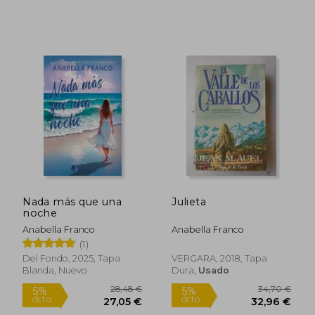
Nada más que una
Julieta
noche
Anabella Franco
Anabella Franco
(1)
Del Fondo, 2025, Tapa
VERGARA, 2018, Tapa
Blanda, Nuevo
Dura,
Usado
28,04 €
26,65
5%
5%
dcto.
dcto.
26,64 €
25,32