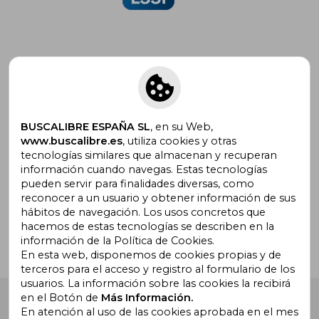
Suscríbete para recibir ofertas y
promociones
BUSCALIBRE ESPAÑA SL
, en su Web,
www.buscalibre.es
, utiliza cookies y otras
tecnologías similares que almacenan y recuperan
información cuando navegas. Estas tecnologías
pueden servir para finalidades diversas, como
¿Necesitas ayuda?
reconocer a un usuario y obtener información de sus
hábitos de navegación. Los usos concretos que
hacemos de estas tecnologías se describen en la
Ir a Centro de Soporte
información de la Política de Cookies.
En esta web, disponemos de cookies propias y de
terceros para el acceso y registro al formulario de los
usuarios. La información sobre las cookies la recibirá
en el Botón de
Más Información.
Buscalibre España
. Calle Energía, 65, Nave 3 (08940),
Cornellà de Llobregat, Barcelona. Derechos Reservados.
En atención al uso de las cookies aprobada en el mes