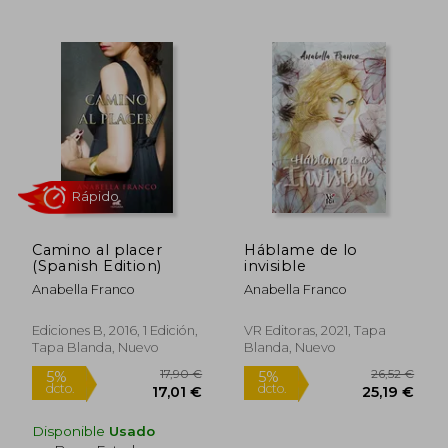
12,95 €
17,90
5%
5%
dcto.
dcto.
12,30 €
17,01
Camino al placer
Háblame de lo
(Spanish Edition)
invisible
Anabella Franco
Anabella Franco
Ediciones B, 2016, 1 Edición,
VR Editoras, 2021, Tapa
Tapa Blanda, Nuevo
Blanda, Nuevo
Rápido
Disponible
Usado