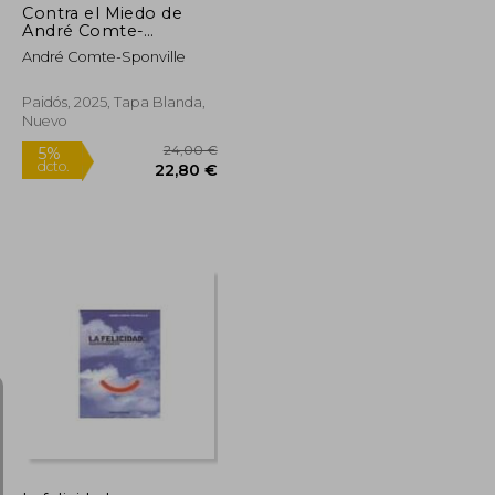
Contra el Miedo de
André Comte-
Sponville(Ediciones
André Comte-Sponville
Paidós)
Paidós, 2025, Tapa Blanda,
Nuevo
Rápido
38,00 €
24,00 €
5%
dcto.
36,10 €
22,80 €