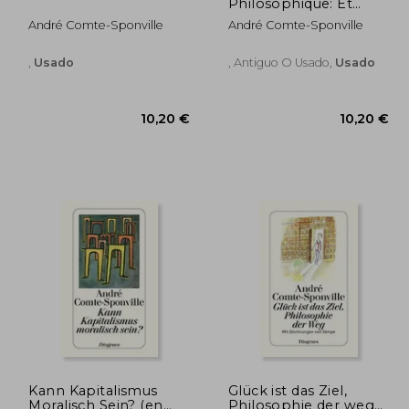
,80 €
11,39 €
Philosophique: Et
Autres Articles
André Comte-Sponville
André Comte-Sponville
(Perspectives
Critiques)
,
Usado
, Antiguo O Usado,
Usado
Kann Kapitalismus
Glück ist das Ziel,
Moralisch Sein? (en
Philosophie der weg