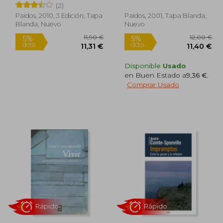
(2)
Paidos, 2010, 3 Edición, Tapa
Paidos, 2001, Tapa Blanda,
Blanda, Nuevo
Nuevo
Disponible
Usado
en Buen Estado a
9,36 €
.
Comprar Usado
4,00 €
11,90 €
5%
5%
dcto.
dcto.
,30 €
11,31 €