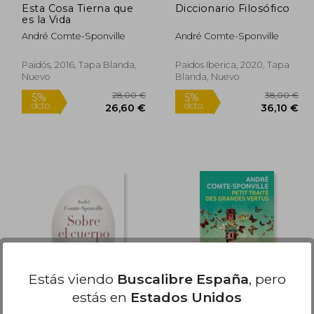
Esta Cosa Tierna que
Diccionario Filosófico
es la Vida
André Comte-Sponville
André Comte-Sponville
Paidós, 2016, Tapa Blanda,
Paidos Iberica, 2020, Tapa
Nuevo
Blanda, Nuevo
Rápido
Rápido
8,00 €
28,00 €
5%
5%
dcto.
dcto.
,10 €
26,60 €
Estás viendo
Buscalibre España
, pero
estás en
Estados Unidos