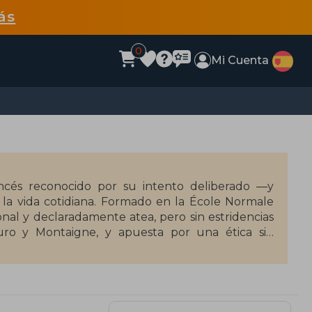
ás
0
Mi Cuenta
rancés reconocido por su intento deliberado —y
e la vida cotidiana. Formado en la École Normale
ional y declaradamente atea, pero sin estridencias
curo y Montaigne, y apuesta por una ética sin
onstruye. Claridad, sobriedad y cero pirotecnia
 que reflexiona sobre la angustia contemporánea
bordan temas como la felicidad, el amor, la moral y