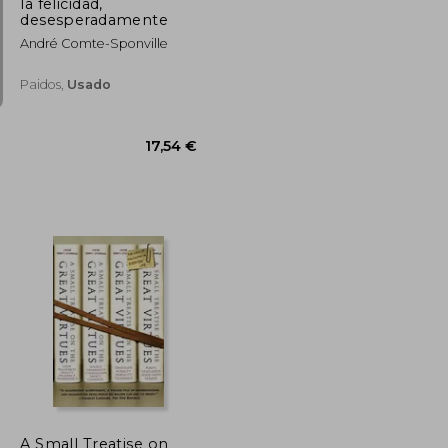
la felicidad,
desesperadamente
André Comte-Sponville
Paidos,
Usado
6,23 €
17,54 €
A Small Treatise on