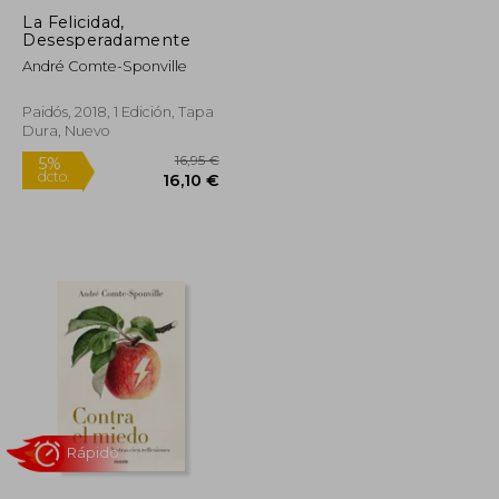
La Felicidad,
Desesperadamente
André Comte-Sponville
Paidós, 2018, 1 Edición, Tapa
Rápido
Dura, Nuevo
15,00 €
16,95 €
5%
dcto.
14,25 €
16,10 €