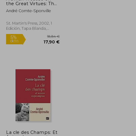
the Great Virtues: The
Uses of Philosophy in
André Comte-Sponville
Everyday Life (en
Inglés)
St. Martin's Press, 2002, 1
Edición, Tapa Blanda,
Nuevo
18,84 €
5%
La cle des Champs: Et