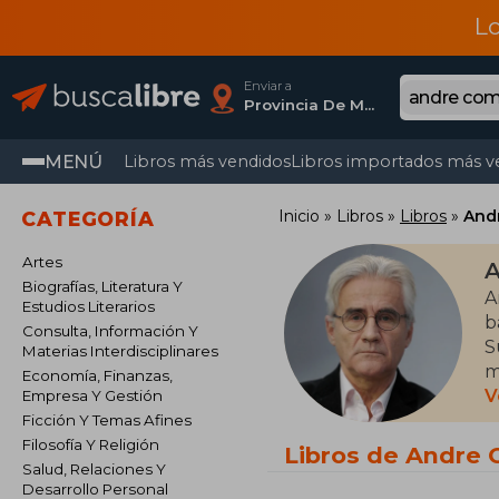
L
Enviar a
Provincia De Madrid
MENÚ
Libros más vendidos
Libros importados más v
Inicio
Libros
Libros
And
CATEGORÍA
Artes
A
Biografías, Literatura Y
A
Estudios Literarios
b
Consulta, Información Y
S
Materias Interdisciplinares
m
Economía, Finanzas,
t
V
Empresa Y Gestión
c
Ficción Y Temas Afines
Filosofía Y Religión
Libros de Andre 
E
Salud, Relaciones Y
Desarrollo Personal
s