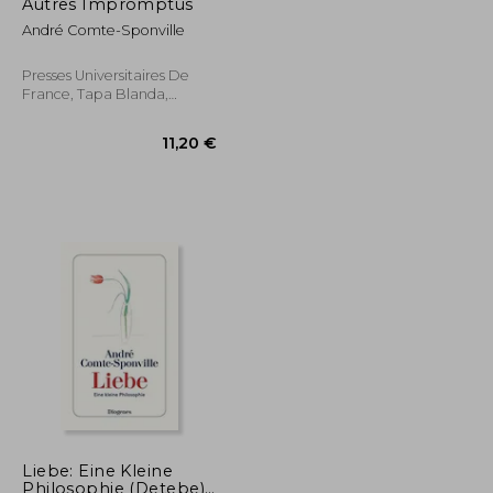
dcto.
10,95 €
17,90 €
Autres Impromptus
André Comte-Sponville
Presses Universitaires De
France, Tapa Blanda,
Usado
Liebe: Eine Kleine
Philosophie (Detebe)