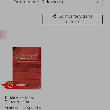
Ordenar por
y exigente a la vez. Comte-Sponville escribe para
os. Filosofía útil, sin convertirse en autoayuda
Comparte y gana
dinero
El Mito de Ícaro:
Tratado de la
Desesperanza y de la
Rápido
André Comte-Sponville
Felicidad/1 (Mínimo