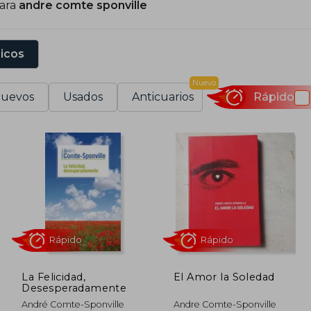
para
andre comte sponville
a espiritualidad desde una perspectiva laica, accesible 
ectores adultos: piensa con ellos, no por encima de ell
isfrazada. Eso ya es bastante mérito.
sicos
Nuevo
uevos
Usados
Anticuarios
Rápido
La Felicidad,
El Amor la Soledad
Desesperadamente
Rápido
Rápido
André Comte-Sponville
Andre Comte-Sponville