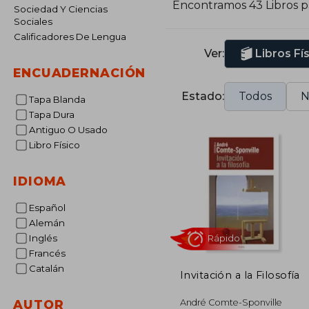
Encontramos 43 Libros 
Sociedad Y Ciencias
l
Sociales
l
Calificadores De Lengua
d
Ver:
Libros Fí
ENCUADERNACIÓN
Estado:
Todos
N
Tapa Blanda
Tapa Dura
Antiguo O Usado
Libro Físico
IDIOMA
Español
Alemán
Inglés
Francés
Catalán
Invitación a la Filosofía
Rápido
André Comte-Sponville
AUTOR