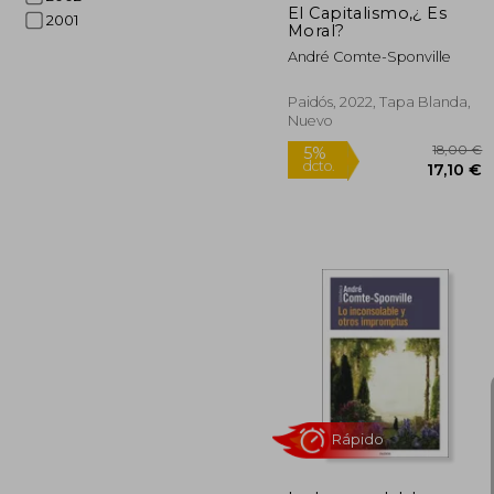
El Capitalismo,¿ Es
2001
Moral?
André Comte-Sponville
Paidós, 2022, Tapa Blanda,
Nuevo
Rápido
1
5%
dcto.
17