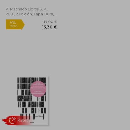
Tránsito)
A. Machado Libros S. A.,
2001, 2 Edición, Tapa Dura,
Nuevo
12,00 €
14,00 €
5%
dcto.
11,40 €
13,30 €