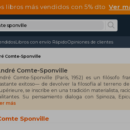
os libros más vendidos con 5% dto
Ver m
endidos
Libros con envío Rápido
Opiniones de clientes
ré Comte-Sponville
ndré Comte-Sponville
ndré Comte-Sponville (París, 1952) es un filósofo f
astante exitoso— de devolver la filosofía al terreno d
upérieure, se inscribe en una tradición materialista, rac
ilitantes. Su pensamiento dialoga con Spinoza, Epi
rascendencia, donde el sentido no cae del cielo: se c
er más
onceptual innecesaria.
Comte Sponville
ntre sus obras se encuentra Contra el miedo, un texto
in prometer salvaciones mágicas. En general, sus libros a