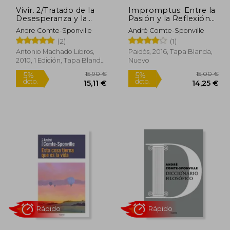
Vivir. 2/Tratado de la
Impromptus: Entre la
Desesperanza y la
Pasión y la Reflexión
Felicidad
(Biblioteca André
Andre Comte-Sponville
André Comte-Sponville
Comte-Sponville)
(2)
(1)
Antonio Machado Libros,
Paidós, 2016, Tapa Blanda,
Rápido
Rápido
2010, 1 Edición, Tapa Blanda,
Nuevo
Nuevo
2,00 €
15,90 €
5%
5%
dcto.
dcto.
,40 €
15,11 €