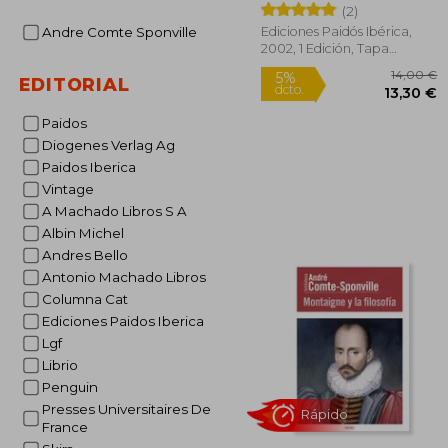
(2)
Ediciones Paidós Ibérica,
Andre Comte Sponville
2002, 1 Edición, Tapa
Blanda, Nuevo
EDITORIAL
Paidos
Diogenes Verlag Ag
Paidos Iberica
1
5%
Vintage
dcto.
13
A Machado Libros S A
Albin Michel
Andres Bello
Antonio Machado Libros
Columna Cat
Ediciones Paidos Iberica
Lgf
Librio
Penguin
Presses Universitaires De
France