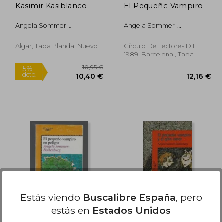
Kasimir Kasiblanco
El Pequeño Vampiro
Angela Sommer-
Angela Sommer-
Bodenburg
Bodenburg
Algar, Tapa Blanda, Nuevo
Círculo De Lectores D.L.
1989, Barcelona,, Tapa
Dura,
Usado
Rápido
0,95 €
10,95 €
5%
dcto.
,40 €
10,40 €
Estás viendo
Buscalibre España
, pero
estás en
Estados Unidos