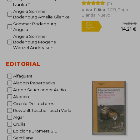
Bodenburg
(2)
Ivanka T
Autor-Editor, 2019, Tapa
Angela Sommer
Blanda, Nuevo
Bodenburg Amelie Glienke
Sommer Bodenburg
Angela
Angela Sommer
Bodenburg Mogens
Wenzel Andreasen
1
5%
dcto.
14
EDITORIAL
Alfaguara
Aladdin Paperbacks
Argon Sauerlander Audio
Aladdin
Circulo De Lectores
Rowohlt Taschenbuch Verla
Algar
Cruilla
Edicions Bromera S L
Santillana