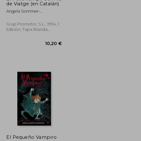
de Viatge (en Catalán)
Angela Sommer-
Bodenburg
Grup Promotor, S.L., 1994, 1
Edición, Tapa Blanda,
Usado
10,95 €
El Pequeño Vampiro