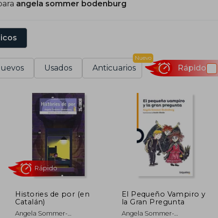
para
angela sommer bodenburg
ersonajes entrañables y mundos imaginativos. Su obra sig
nspirando a niños y jóvenes a descubrir el placer de la lec
sicos
Nuevo
uevos
Usados
Anticuarios
Rápido
Histories de por (en
El Pequeño Vampiro y
Catalán)
la Gran Pregunta
Rápido
Angela Sommer-
Angela Sommer-