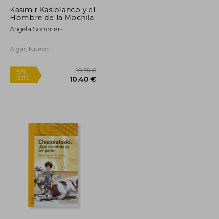
Kasimir Kasiblanco y el
Hombre de la Mochila
Angela Sommer-
Bodenburg
Algar, Nuevo
Rápido
12,45 €
10,95 €
5%
dcto.
11,83 €
10,40 €