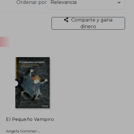
Ordenar por
ue siendo un referente en la literatura infantil,
tura.
Comparte y gana
dinero
El Pequeño Vampiro
Angela Sommer-