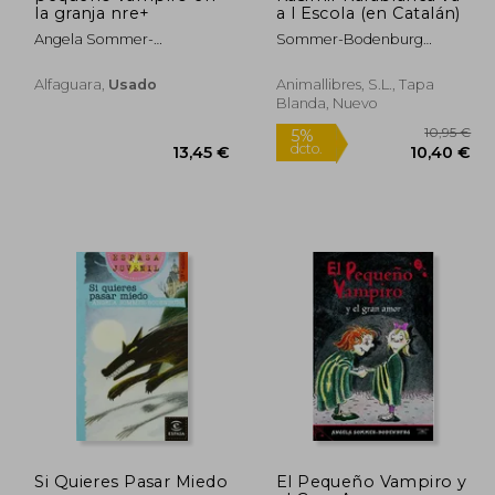
la granja nre+
a l Escola (en Catalán)
Angela Sommer-
Sommer-Bodenburg
Bodenburg
Angela
Alfaguara,
Usado
Animallibres, S.L., Tapa
Blanda, Nuevo
Rápido
5%
Si Quieres Pasar Miedo
El Pequeño Vampiro y