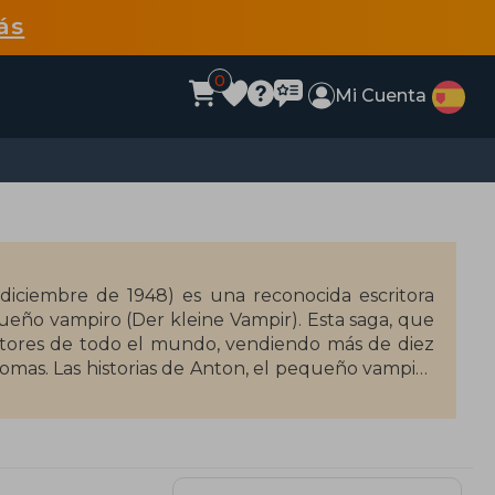
ás
0
Mi Cuenta
iciembre de 1948) es una reconocida escritora
queño vampiro (Der kleine Vampir). Esta saga, que
ectores de todo el mundo, vendiendo más de diez
iomas. Las historias de Anton, el pequeño vampiro
antil y juvenil.
o adaptado a diversas formas de entretenimiento,
teatro. Sommer-Bodenburg, quien también trabajó
nes de lectores gracias a su habilidad para crear