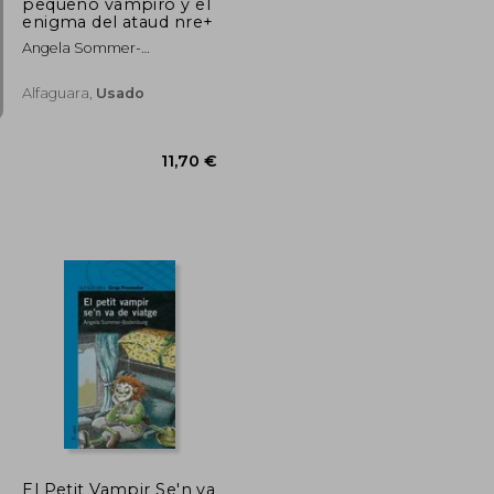
pequeño vampiro y el
enigma del ataud nre+
Angela Sommer-
Bodenburg
Alfaguara,
Usado
10,20 €
11,70 €
El Petit Vampir Se'n va