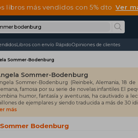
os libros más vendidos con 5% dto
Ver m
endidos
Libros con envío Rápido
Opiniones de clientes
ela Sommer-Bodenburg
ngela Sommer-Bodenburg
ngela Sommer-Bodenburg (Reinbek, Alemania, 18 de d
lemana, famosa por su serie de novelas infantiles El pe
ombina humor, fantasía y aventuras, ha cautivado a l
illones de ejemplares y siendo traducida a más de 30 id
üdiger, se han convertido en un clásico de la literatura inf
er más
demás de su éxito literario, El pequeño vampiro ha sid
a Sommer Bodenburg
ncluyendo series de televisión, películas y obras de 
omo profesora de arte, ha logrado conectar con generacio