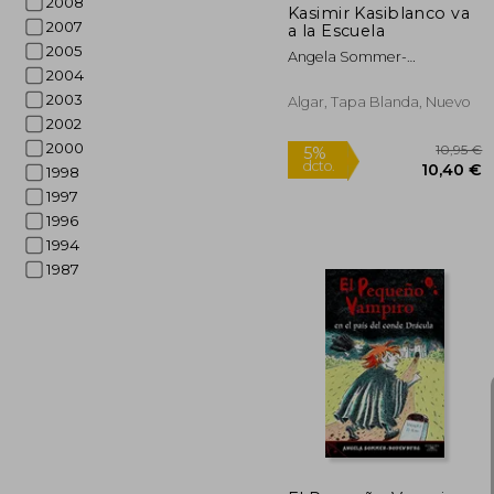
2008
Kasimir Kasiblanco va
2007
a la Escuela
2005
Angela Sommer-
2004
Bodenburg
2003
Algar, Tapa Blanda, Nuevo
2002
2000
Rápido
1998
1997
1996
1994
1987
1
5%
dcto.
10