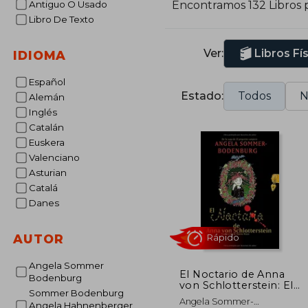
Antiguo O Usado
Encontramos 132 Libros 
p
Libro De Texto
i
Ver:
Libros Fí
IDIOMA
Español
Estado:
Todos
N
Alemán
Inglés
Catalán
Euskera
Valenciano
Asturian
Catalá
Danes
AUTOR
Angela Sommer
El Noctario de Anna
Bodenburg
von Schlotterstein: El
Sommer Bodenburg
Pequeño Vampiro
Rápido
Angela Sommer-
Angela Hahnenberger