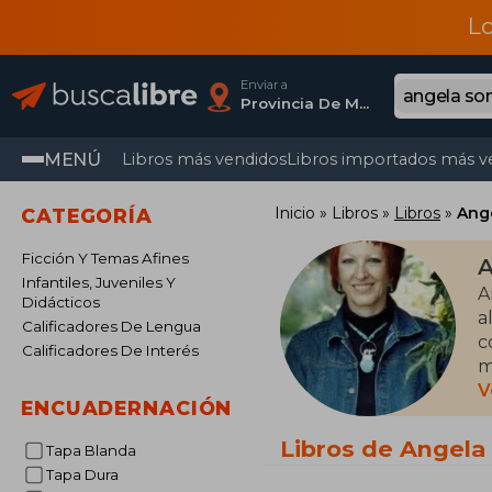
L
Enviar a
Provincia De Madrid
MENÚ
Libros más vendidos
Libros importados más v
Inicio
Libros
Libros
Ang
CATEGORÍA
Ficción Y Temas Afines
A
Infantiles, Juveniles Y
A
Didácticos
a
Calificadores De Lengua
c
Calificadores De Interés
m
R
V
ENCUADERNACIÓN
A
Libros de Angel
Tapa Blanda
i
Tapa Dura
c