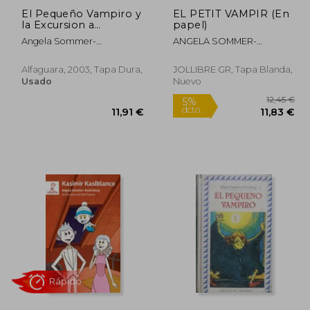
El Pequeño Vampiro y
EL PETIT VAMPIR (En
la Excursion a
papel)
Fosavieja (Cl. Pv. Nº 8)
Angela Sommer-
ANGELA SOMMER-
Bodenburg
BODENBURG
Alfaguara, 2003, Tapa Dura,
JOLLIBRE GR, Tapa Blanda,
Rápido
Usado
Nuevo
5%
dcto.
,20 €
11,91 €