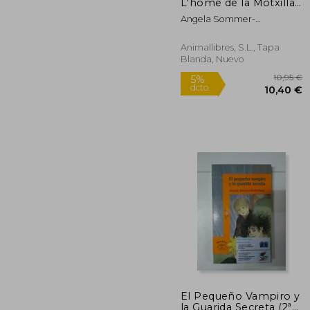
18
L'home de la Motxilla
(en Catalán)
Angela Sommer-
Bodenburg
Animallibres, S.L., Tapa
Blanda, Nuevo
Rápido
El Pequeño Vampiro y
la Guarida Secreta (2ª