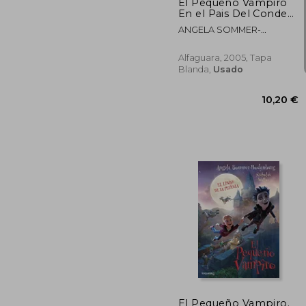
El Pequeño Vampiro
En el Pais Del Conde
Dracula(+8 Años)
ANGELA SOMMER-
BODENBURG
Alfaguara, 2005, Tapa
Blanda,
Usado
10
El Pequeño Vampiro.