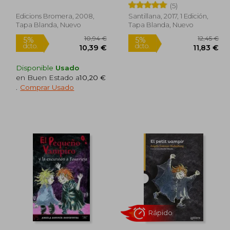
Bodenburg
Bodenburg
(5)
Edicions Bromera, 2008,
Santillana, 2017, 1 Edición,
Tapa Blanda, Nuevo
Tapa Blanda, Nuevo
Disponible
Usado
en Buen Estado a
10,20 €
.
Comprar Usado
4,96 €
10,94 €
5%
5%
dcto.
dcto.
,21 €
10,39 €