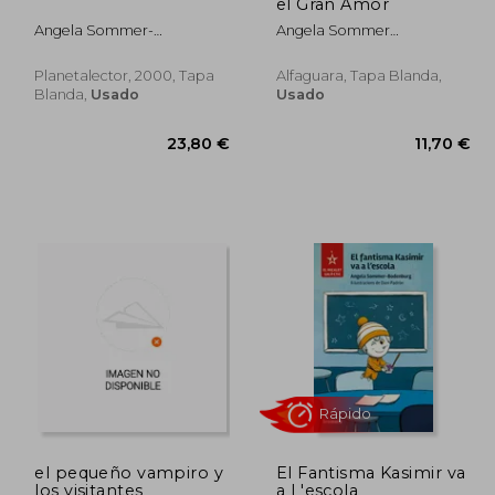
dcto.
,45 €
13,45 €
el Gran Amor
Angela Sommer-
Angela Sommer
Bodenburg
Bodenburg
Planetalector, 2000, Tapa
Alfaguara, Tapa Blanda,
Blanda,
Usado
Usado
el pequeño vampiro y
El Fantisma Kasimir va
los visitantes
a L'escola