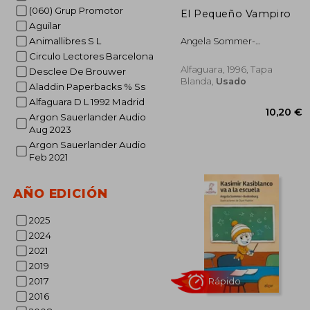
(060) Grup Promotor
El Pequeño Vampiro
Aguilar
Animallibres S L
Angela Sommer-
Bodenburg
Circulo Lectores Barcelona
Alfaguara, 1996, Tapa
Desclee De Brouwer
Blanda,
Usado
Aladdin Paperbacks % Ss
Alfaguara D L 1992 Madrid
Argon Sauerlander Audio
Aug 2023
Argon Sauerlander Audio
Feb 2021
AÑO EDICIÓN
2025
10
2024
2021
2019
2017
2016