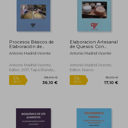
Rápido
Procesos Básicos de
Elaboracion Artesanal
Elaboración de
de Quesos: Con
Quesos
Ejercicios Practicos
Antonio Madrid Vicente
Antonio Madrid Vicente
Resueltos
Antonio Madrid Vicente,
Antonio Madrid Vicente,
Editor, 2017, Tapa Blanda,
Editor, Nuevo
Nuevo
30,00 €
43,00
5%
5%
dcto.
dcto.
28,50 €
40,85