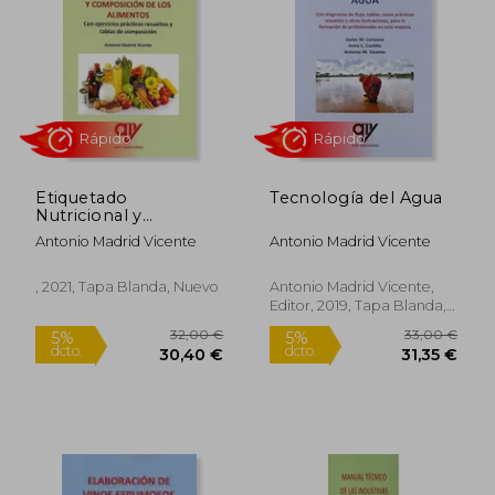
47,21 €
38,00
5%
5%
dcto.
dcto.
44,85 €
36,10
Etiquetado
Tecnología del Agua
Nutricional y
Composición de los
Antonio Madrid Vicente
Antonio Madrid Vicente
Alimentos
, 2021, Tapa Blanda, Nuevo
Antonio Madrid Vicente,
Editor, 2019, Tapa Blanda,
Nuevo
Rápido
Rápido