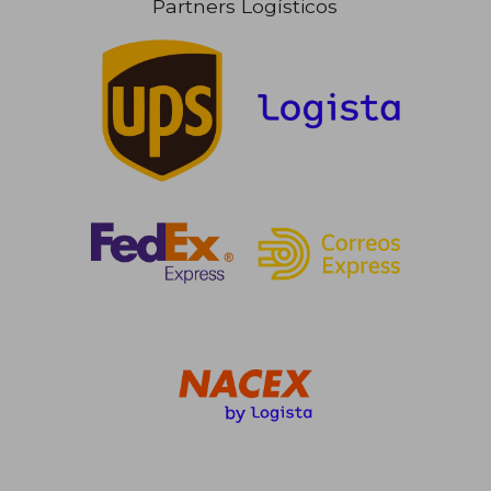
Partners Logísticos
36,00 €
28,00
5%
5%
dcto.
dcto.
34,20 €
26,60