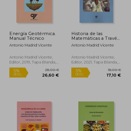
dcto.
dcto.
34,20 €
28,50
Energía Geotérmica.
Historia de las
Manual Técnico
Matemáticas a Través
de sus Protagonistas
Antonio Madrid Vicente
Antonio Madrid Vicente
Antonio Madrid Vicente,
Antonio Madrid Vicente,
Editor, 2019, Tapa Blanda,
Editor, 2021, Tapa Blanda,
Nuevo
Nuevo
Rápido