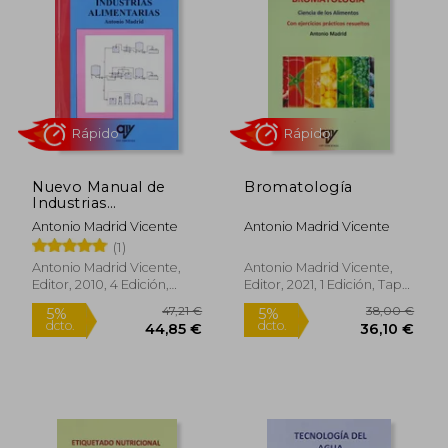
26,00 €
33,00
5%
5%
dcto.
dcto.
24,70 €
31,35
Nuevo Manual de
Bromatología
Industrias
Alimentarias
Antonio Madrid Vicente
Antonio Madrid Vicente
(1)
Antonio Madrid Vicente,
Antonio Madrid Vicente,
Editor, 2010, 4 Edición,
Editor, 2021, 1 Edición, Tapa
Tapa Blanda, Nuevo
Blanda, Nuevo
Rápido
Rápido