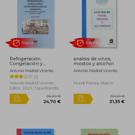
34,26 €
38,00
5%
5%
dcto.
dcto.
32,55 €
36,10
Refrigeración,
analisis de vinos,
Congelación y
mostos y alcohol
Ultracongelación de
Antonio Madrid Vicente
Antonio Madrid Vicente
Alimentos
(1)
Antonio Madrid Vicente,
Mundi Prensa, Nuevo
Editor, 2020, Tapa Blanda,
Nuevo
Rápido
Rápido