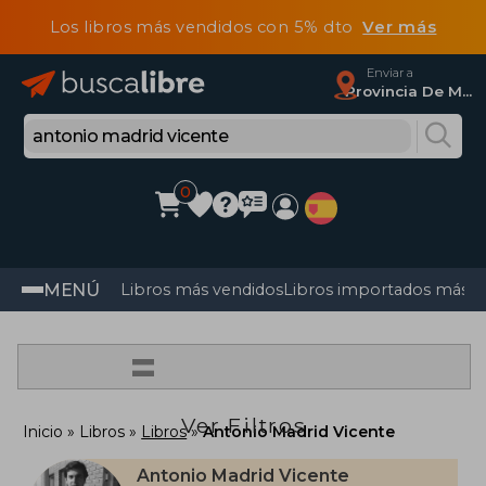
Los libros más vendidos con 5% dto
Ver más
Enviar a
Provincia De Madrid
0
MENÚ
Libros más vendidos
Libros importados más v
=
Ver Filtros
Inicio
Libros
Libros
Antonio Madrid Vicente
Antonio Madrid Vicente