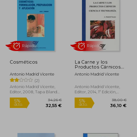
29,00 €
34,00
5%
5%
dcto.
dcto.
27,55 €
32,30
Cosméticos
La Carne y los
Productos Cárnicos.
Ciencia y Tecnología
Antonio Madrid Vicente
Antonio Madrid Vicente
(2)
Antonio Madrid Vicente,
Antonio Madrid Vicente,
Editor, 2008, Tapa Blanda,
Editor, 2014, 1ª Edición,
Rápido
Rápido
Nuevo
Tapa Blanda, Nuevo