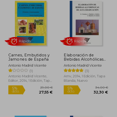
del sector.
Carnes, Embutidos y
Elaboración de
Jamones de España
Bebidas Alcohólicas
de Alta Graduación
Antonio Madrid Vicente
Antonio Madrid Vicente
(1)
(3)
Rápido
Rápido
Antonio Madrid Vicente,
Amv, 2014, 1 Edición, Tapa
Editor, 2014, 1 Edición, Tapa
Blanda, Nuevo
Blanda, Nuevo