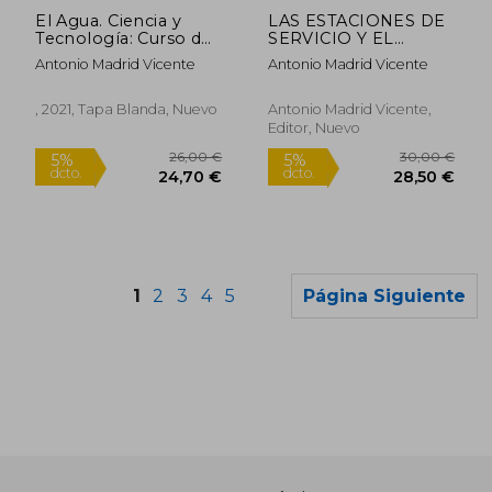
dcto.
dcto.
20,90 €
26,60
El Agua. Ciencia y
LAS ESTACIONES DE
Tecnología: Curso de
SERVICIO Y EL
Formación con
SUMINISTRO DE
Antonio Madrid Vicente
Antonio Madrid Vicente
Ejercicios Prácticos
NUEVOS
Resueltos
COMBUSTIBLES A
VEHÍCULOS
, 2021, Tapa Blanda, Nuevo
Antonio Madrid Vicente,
Editor, Nuevo
1
2
3
4
5
Página Siguiente