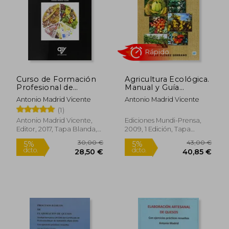
Rápido
Curso de Formación
Agricultura Ecológica.
Profesional de
Manual y Guía
Nutrición y Dietética
Didáctica
Antonio Madrid Vicente
Antonio Madrid Vicente
(1)
Antonio Madrid Vicente,
Ediciones Mundi-Prensa,
Editor, 2017, Tapa Blanda,
2009, 1 Edición, Tapa
28,00 €
28,85
Nuevo
Blanda, Nuevo
5%
5%
dcto.
dcto.
26,60 €
27,41