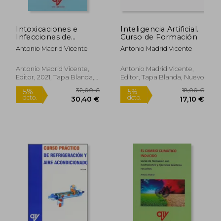
Intoxicaciones e
Inteligencia Artificial.
Infecciones de
Curso de Formación
Origen Alimentario
Antonio Madrid Vicente
Antonio Madrid Vicente
Antonio Madrid Vicente,
Antonio Madrid Vicente,
Editor, 2021, Tapa Blanda,
Editor, Tapa Blanda, Nuevo
Nuevo
36,00 €
22,00
5%
5%
dcto.
dcto.
34,20 €
20,90