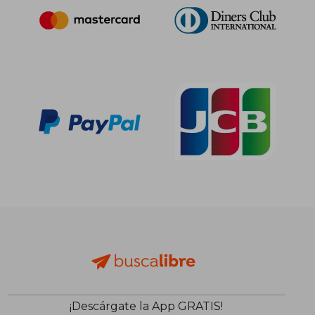
26,00 €
30,00
5%
5%
dcto.
dcto.
24,70 €
28,50
¡Descárgate la App GRATIS!