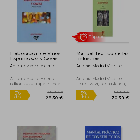
Elaboración de Vinos
Manual Tecnico de las
Espumosos y Cavas
Industrias
32,00 €
33,00
5%
5%
Alimentarias (Tomo 1)
dcto.
dcto.
30,40 €
31,35
Antonio Madrid Vicente
Antonio Madrid Vicente
Antonio Madrid Vicente,
Antonio Madrid Vicente,
Editor, 2020, Tapa Blanda,
Editor, 2021, Tapa Blanda,
Nuevo
Nuevo