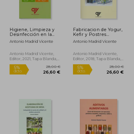
28,00 €
18,00
5%
5%
dcto.
dcto.
26,60 €
17,10
Higiene, Limpieza y
Fabricacion de Yogur,
Desinfección en la
Kefir y Postres
Cadena Alimentaria
Lacteos
Antonio Madrid Vicente
Antonio Madrid Vicente
Antonio Madrid Vicente,
Antonio Madrid Vicente,
Editor, 2021, Tapa Blanda,
Editor, 2018, Tapa Blanda,
Nuevo
Nuevo