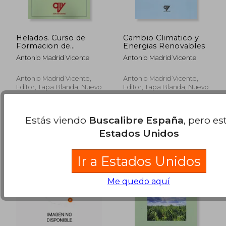
Helados. Curso de
Cambio Climatico y
Formacion de
Energias Renovables
Elaboracion Artesanal
Antonio Madrid Vicente
Antonio Madrid Vicente
e Industrial
Antonio Madrid Vicente,
Antonio Madrid Vicente,
Editor, Tapa Blanda, Nuevo
Editor, Tapa Blanda, Nuevo
30,00 €
22,00
5%
5%
dcto.
dcto.
28,50 €
20,90
Estás viendo
Buscalibre España
, pero es
Estados Unidos
Ir a Estados Unidos
Me quedo aquí