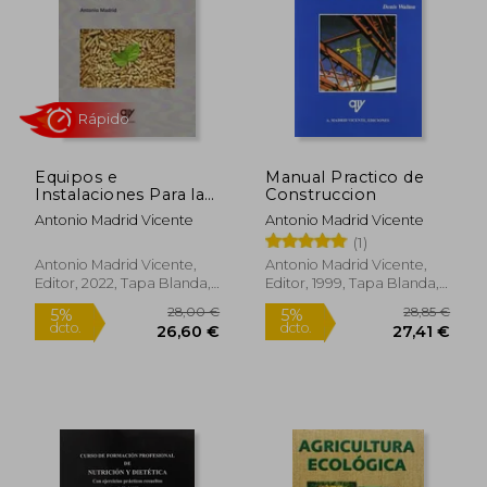
Rápido
Equipos e
Manual Practico de
Instalaciones Para la
Construccion
Biomasa: Con
Antonio Madrid Vicente
Antonio Madrid Vicente
Ejercicios Prácticos
(1)
Resueltos
30,00 €
74,00
5%
5%
Antonio Madrid Vicente,
Antonio Madrid Vicente,
dcto.
dcto.
28,50 €
70,30
Editor, 2022, Tapa Blanda,
Editor, 1999, Tapa Blanda,
Nuevo
Nuevo