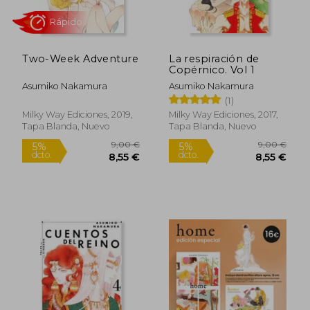
9,00 €
9,00
5%
5%
dcto.
dcto.
8,55 €
8,55
Two-Week Adventure
La respiración de
Copérnico. Vol 1
Asumiko Nakamura
Asumiko Nakamura
(1)
Milky Way Ediciones, 2019,
Milky Way Ediciones, 2017,
Tapa Blanda, Nuevo
Tapa Blanda, Nuevo
Rápido