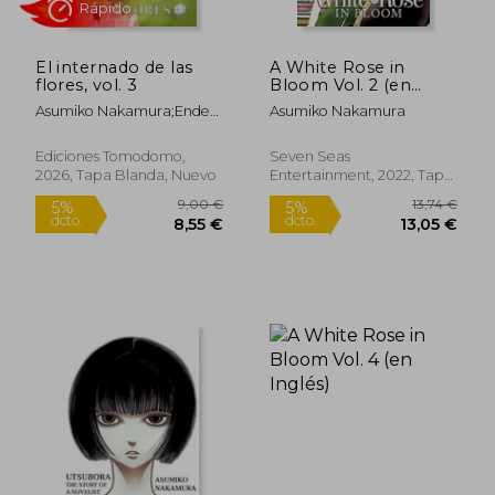
El internado de las
A White Rose in
flores, vol. 3
Bloom Vol. 2 (en
Inglés)
Asumiko Nakamura;Ende
Asumiko Nakamura
Shchasnovich
9,00 €
16,00
5%
5%
dcto.
dcto.
8,55 €
15,20
Ediciones Tomodomo,
Seven Seas
2026, Tapa Blanda, Nuevo
Entertainment, 2022, Tapa
Blanda, Nuevo
Rápido