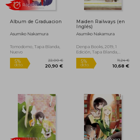
Album de Graduacion
Maiden Railways (en
9,00 €
9,00
Inglés)
5%
5%
dcto.
dcto.
8,55 €
8,55
Asumiko Nakamura
Asumiko Nakamura
Tomodomo, Tapa Blanda,
Denpa Books, 2019, 1
Nuevo
Edición, Tapa Blanda,
Nuevo