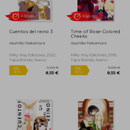
Cuentos del reino 3
Time of Rose-Colored
Cheeks
Asumiko Nakamura
Asumiko Nakamura
Rápido
Milky Way Ediciones, 2022,
Milky Way Ediciones, 2019,
Tapa Blanda, Nuevo
Tapa Blanda, Nuevo
9,00 €
9,00
5%
5%
dcto.
dcto.
8,55 €
8,55