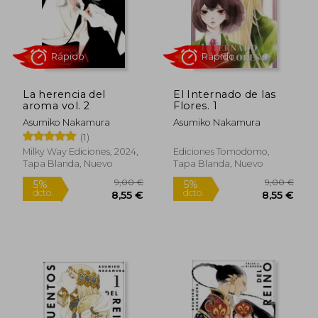
Rápido
Rápido
La herencia del
El Internado de las
aroma vol. 2
Flores. 1
Asumiko Nakamura
Asumiko Nakamura
(1)
Milky Way Ediciones, 2024,
Ediciones Tomodomo,
Tapa Blanda, Nuevo
Tapa Blanda, Nuevo
9,00 €
9,00
5%
5%
dcto.
dcto.
8,55 €
8,55