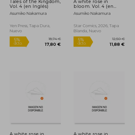
Tales of the Kingdom,
A white rose in
Vol. 4 (en Inglés)
bloom. Vol. 4 (en
Italiano)
Asumiko Nakamura
Asumiko Nakamura
Yen Press, Tapa Dura,
Star Comics, 2026, Tapa
Nuevo
Blanda, Nuevo
12,00 €
14,99
5%
5%
dcto.
dcto.
11,40 €
14,24
A white rose in
A white rose in