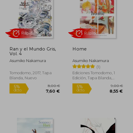
9,00 €
8,50
5%
5%
dcto.
dcto.
8,55 €
8,08
Ran y el Mundo Gris,
Home
Vol. 4
Asumiko Nakamura
Asumiko Nakamura
(1)
Tomodomo, 2017, Tapa
Ediciones Tomodomo, 1
Blanda, Nuevo
Edición, Tapa Blanda,
Nuevo
Rápido
Rápido