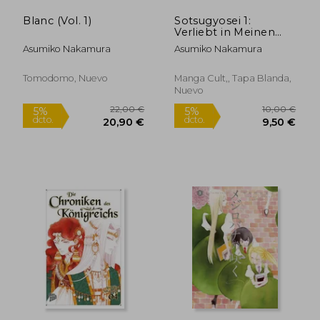
Blanc (Vol. 1)
Sotsugyosei 1:
Verliebt in Meinen
Mitschüler (en
Asumiko Nakamura
Asumiko Nakamura
Alemán)
Tomodomo, Nuevo
Manga Cult,, Tapa Blanda,
Nuevo
16,24 €
18,74
5%
5%
dcto.
dcto.
15,43 €
17,80