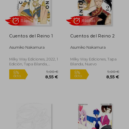
Rápido
Rápido
Cuentos del Reino 1
Cuentos del Reino 2
Asumiko Nakamura
Asumiko Nakamura
Milky Way Ediciones, 2022, 1
Milky Way Ediciones, Tapa
Edición, Tapa Blanda,
Blanda, Nuevo
Nuevo
9,00 €
9,00
5%
5%
dcto.
dcto.
8,55 €
8,55