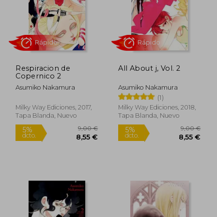
Rápido
Respiracion de
All About j, Vol. 2
Copernico 2
Asumiko Nakamura
Asumiko Nakamura
(1)
8,50 €
9,00
5%
5%
dcto.
dcto.
8,08 €
8,55
Milky Way Ediciones, 2017,
Milky Way Ediciones, 2018,
Tapa Blanda, Nuevo
Tapa Blanda, Nuevo