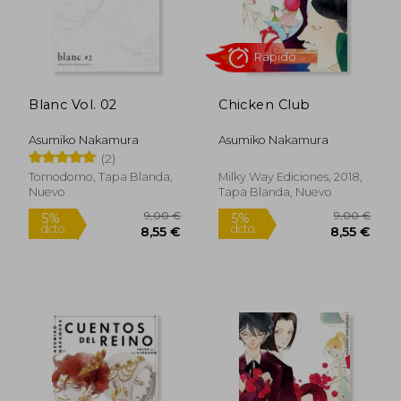
Blanc Vol. 02
Chicken Club
Rápido
Rápido
Asumiko Nakamura
Asumiko Nakamura
(2)
Tomodomo, Tapa Blanda,
Milky Way Ediciones, 2018,
Nuevo
Tapa Blanda, Nuevo
9,00 €
9,00
5%
5%
dcto.
dcto.
8,55 €
8,55