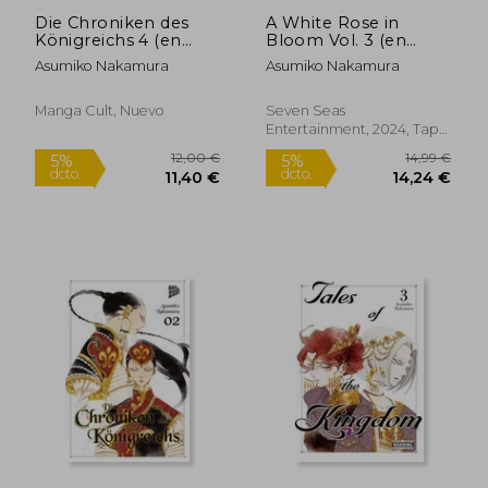
Die Chroniken des
A White Rose in
Königreichs 4 (en
Bloom Vol. 3 (en
Alemán)
Inglés)
Asumiko Nakamura
Asumiko Nakamura
Manga Cult, Nuevo
Seven Seas
Entertainment, 2024, Tapa
Blanda, Nuevo
10,00 €
10,00
5%
5%
dcto.
dcto.
9,50 €
9,50