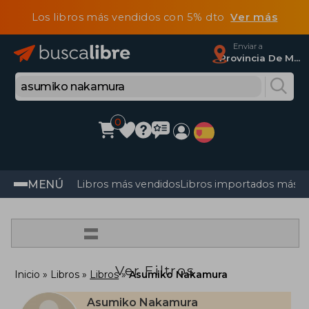
Los libros más vendidos con 5% dto
Ver más
Enviar a
Provincia De Madrid
0
MENÚ
Libros más vendidos
Libros importados más v
=
Ver Filtros
Inicio
Libros
Libros
Asumiko Nakamura
Asumiko Nakamura