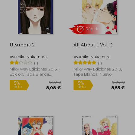
Utsubora 2
All About j, Vol. 3
9,00 €
9,00
5%
5%
dcto.
dcto.
8,55 €
8,55
Asumiko Nakamura
Asumiko Nakamura
(1)
(1)
Milky Way Ediciones, 2015, 1
Milky Way Ediciones, 2018,
Edición, Tapa Blanda,
Tapa Blanda, Nuevo
Nuevo