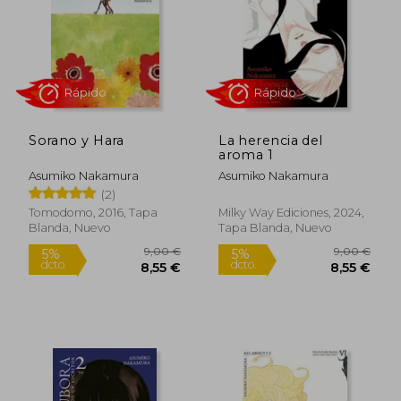
8,00 €
9,00
5%
5%
dcto.
dcto.
7,60 €
8,55
Sorano y Hara
La herencia del
aroma 1
Asumiko Nakamura
Asumiko Nakamura
(2)
Tomodomo, 2016, Tapa
Milky Way Ediciones, 2024,
Blanda, Nuevo
Tapa Blanda, Nuevo
Rápido
Rápido