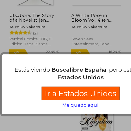
Utsubora: The Story
A White Rose in
of a Novelist (en
Bloom Vol. 4 (en
Inglés)
Inglés)
Asumiko Nakamura
Asumiko Nakamura
(2)
Vertical Comics, 2013, 01
Seven Seas
Edición, Tapa Blanda,
Entertainment, Tapa
22,00 €
11,24
5%
5%
Nuevo
Blanda, Nuevo
dcto.
dcto.
20,90 €
10,68
Estás viendo
Buscalibre España
, pero es
Estados Unidos
Ir a Estados Unidos
Me quedo aquí