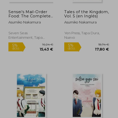
Rápido
Sensei's Mail-Order
Tales of the Kingdom,
Food: The Complete
Vol. 5 (en Inglés)
bl Manga Collection
Asumiko Nakamura
Asumiko Nakamura
(en Inglés)
Seven Seas
Yen Press, Tapa Dura,
Entertainment, Tapa
Nuevo
Blanda, Nuevo
9,00 €
13,74
5%
5%
dcto.
dcto.
8,55 €
13,05