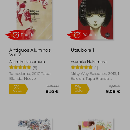
8,95 €
8,95
5%
5%
dcto.
dcto.
8,50 €
8,50
Antiguos Alumnos,
Utsubora 1
Vol. 2
Asumiko Nakamura
Asumiko Nakamura
(5)
(1)
Tomodomo, 2017, Tapa
Milky Way Ediciones, 2015, 1
Blanda, Nuevo
Edición, Tapa Blanda,
Nuevo
Rápido
Rápido