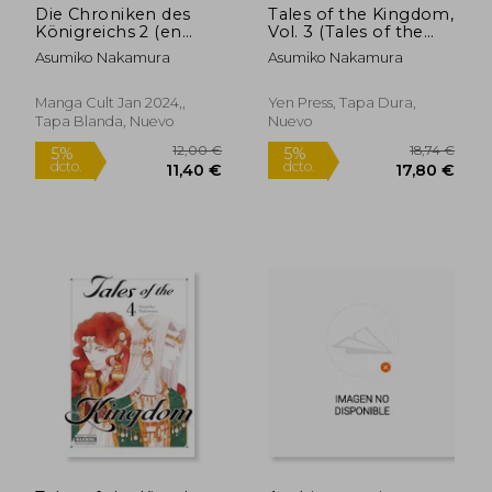
Die Chroniken des
Tales of the Kingdom,
Königreichs 2 (en
Vol. 3 (Tales of the
Alemán)
Kingdom, 3) (en
Asumiko Nakamura
Asumiko Nakamura
Inglés)
Manga Cult Jan 2024,,
Yen Press, Tapa Dura,
Tapa Blanda, Nuevo
Nuevo
Rápido
22,00 €
10,00
5%
5%
dcto.
dcto.
20,90 €
9,50