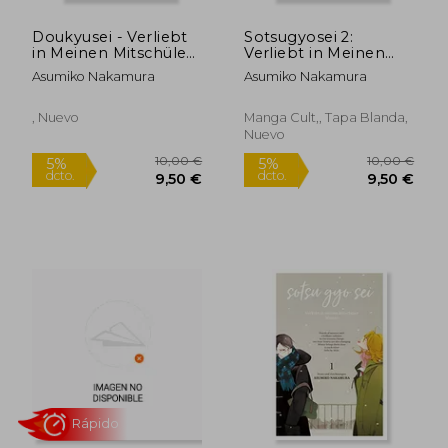
Doukyusei - Verliebt
Sotsugyosei 2:
in Meinen Mitschüler
Verliebt in Meinen
(en Alemán)
Mitschüler (en
Asumiko Nakamura
Asumiko Nakamura
Alemán)
, Nuevo
Manga Cult,, Tapa Blanda,
Nuevo
22,49 €
16,24
5%
5%
dcto.
dcto.
21,37 €
15,43