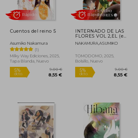
Cuentos del reino 5
INTERNADO DE LAS
FLORES VOL 2,EL (en
Castellano)
Asumiko Nakamura
NAKAMURA,ASUMIKO
(1)
Milky Way Ediciones, 2025,
TOMODOMO, 2025,
Tapa Blanda, Nuevo
Bolsillo, Nuevo
Rápido
Rápido
9,00 €
9,00
5%
5%
dcto.
dcto.
8,55 €
8,55