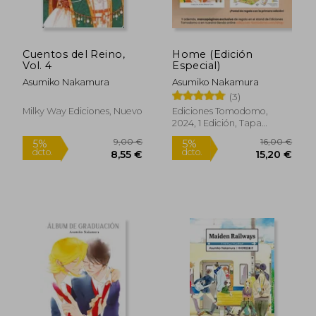
9,00 €
9,50
5%
5%
dcto.
dcto.
8,55 €
9,03
Cuentos del Reino,
Home (Edición
Vol. 4
Especial)
Asumiko Nakamura
Asumiko Nakamura
(3)
Milky Way Ediciones, Nuevo
Ediciones Tomodomo,
2024, 1 Edición, Tapa
Blanda, Nuevo
Rápido