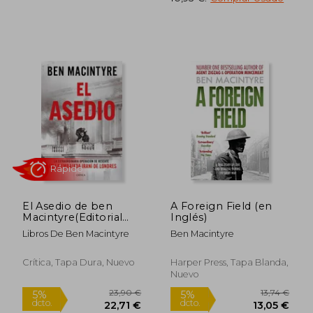
Rápido
23,90 €
14,99
5%
5%
El Asedio de ben
A Foreign Field (en
dcto.
dcto.
22,71 €
14,24
Macintyre(Editorial
Inglés)
Crítica)
Libros De Ben Macintyre
Ben Macintyre
Crítica, Tapa Dura, Nuevo
Harper Press, Tapa Blanda,
Nuevo