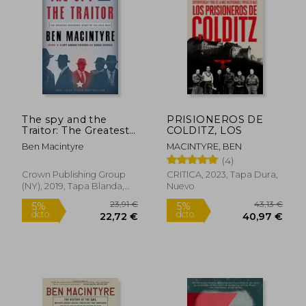
37,00 €
26,00
5%
5%
dcto.
dcto.
35,15 €
24,70
The spy and the
PRISIONEROS DE
Traitor: The Greatest
COLDITZ, LOS
Espionage Story of
Ben Macintyre
MACINTYRE, BEN
the Cold war (en
(4)
Inglés)
Crown Publishing Group
CRITICA, 2023, Tapa Dura,
(NY), 2019, Tapa Blanda,
Nuevo
Nuevo