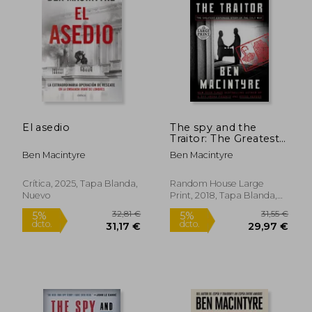
El asedio
The spy and the
Traitor: The Greatest
Espionage Story of
Ben Macintyre
Ben Macintyre
the Cold war (en
Inglés)
Crítica, 2025, Tapa Blanda,
Random House Large
Nuevo
Print, 2018, Tapa Blanda,
Nuevo