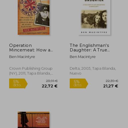
32,81 €
31,55
5%
5%
dcto.
dcto.
31,17 €
29,97
Operation
The Englishman's
Mincemeat: How a
Daughter: A True
Dead man and a
Story of Love and
Ben Macintyre
Ben Macintyre
Bizarre Plan Fooled
Betrayal in World war
the Nazis and Assured
i (en Inglés)
an Allied Victor (en
Crown Publishing Group
Delta, 2003, Tapa Blanda,
Inglés)
(NY), 2011, Tapa Blanda,
Nuevo
Nuevo