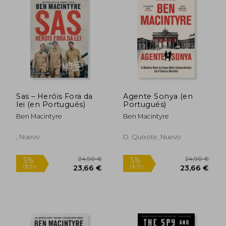
Sas – Heróis Fora da
Agente Sonya (en
lei (en Portugués)
Portugués)
Ben Macintyre
Ben Macintyre
, Nuevo
D. Quixote, Nuevo
24,90 €
24,90
5%
5%
dcto.
dcto.
23,66 €
23,66