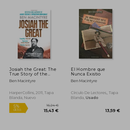
13,50 €
11,70
Josiah the Great: The
El Hombre que
True Story of the
Nunca Existio
man who Would be
Ben Macintyre
Ben Macintyre
King (en Inglés)
HarperCollins, 2011, Tapa
Círculo De Lectores,, Tapa
Blanda, Nuevo
Blanda,
Usado