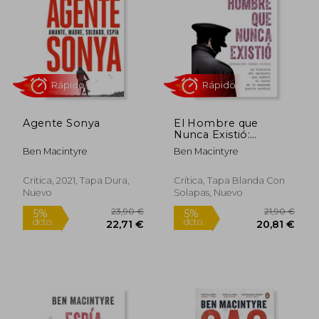
18,90 €
19,90
5%
5%
dcto.
dcto.
17,95 €
18,91
Agente Sonya
El Hombre que
Nunca Existió:
Operación Carne
Ben Macintyre
Ben Macintyre
Picada. La Historia del
Episodio que Cambió
el Curso de la
Critica, 2021, Tapa Dura,
Crítica, Tapa Blanda Con
Segunda Guerra
Nuevo
Solapas, Nuevo
Mundial
Rápido
Rápido