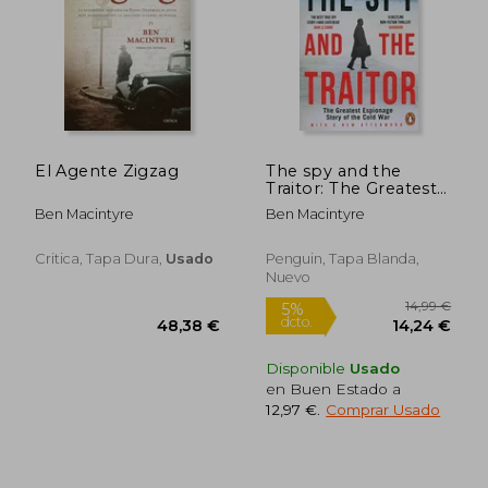
21,90 €
12,49
5%
5%
dcto.
dcto.
20,81 €
11,87
El Agente Zigzag
The spy and the
Traitor: The Greatest
Espionage Story of
Ben Macintyre
Ben Macintyre
the Cold war (en
Inglés)
Critica, Tapa Dura,
Usado
Penguin, Tapa Blanda,
Nuevo
Disponible
Usado
en Buen Estado a
12,97 €
.
Comprar Usado