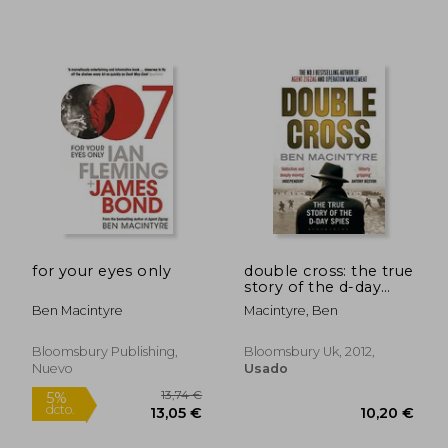
13,74 €
13,74
5%
5%
dcto.
dcto.
13,05 €
13,05
for your eyes only
double cross: the true
story of the d-day
spies. ben macintyre
Ben Macintyre
Macintyre, Ben
(en Inglés)
Bloomsbury Publishing,
Bloomsbury Uk, 2012,
Nuevo
Usado