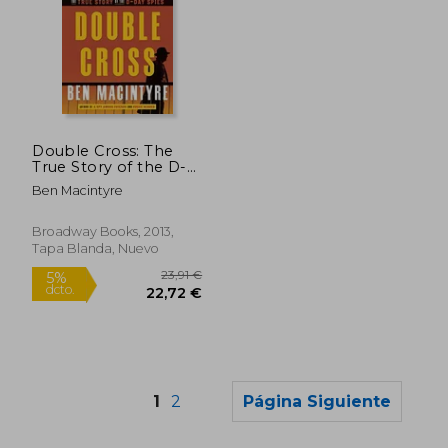
23,91 €
43,13
5%
5%
dcto.
dcto.
Double Cross: The
22,72 €
40,97
True Story of the D-
Day Spies (en Inglés)
Ben Macintyre
Broadway Books, 2013,
Tapa Blanda, Nuevo
1
2
Página Siguiente