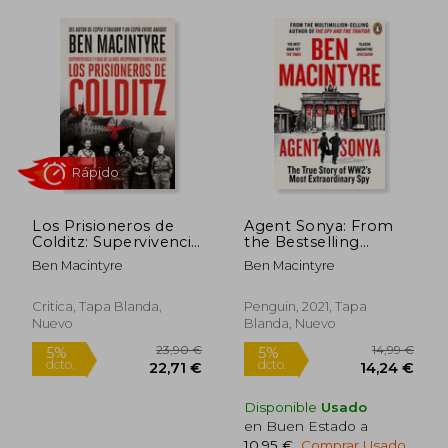
14,99
5%
dcto.
48,38 €
14,24
Los Prisioneros de
Agent Sonya: From
Colditz: Supervivencia
the Bestselling
y Fuga de la más
Author of the spy and
Ben Macintyre
Ben Macintyre
Inexpugnable
the Traitor (en Inglés)
Fortaleza Nazi
Critica, Tapa Blanda,
Penguin, 2021, Tapa
Nuevo
Blanda, Nuevo
Disponible
Usado
en Buen Estado a
10,95 €
.
Comprar Usado