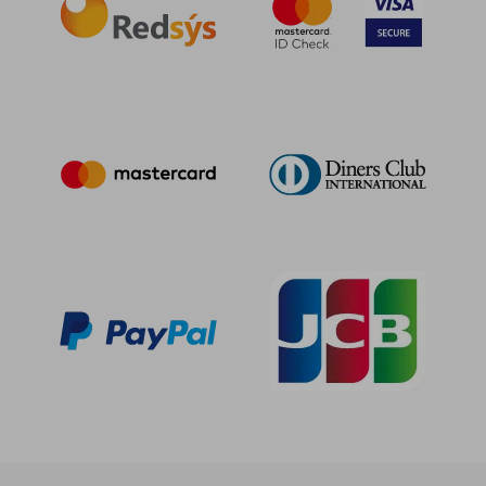
23,91 €
5%
dcto.
22,72 €