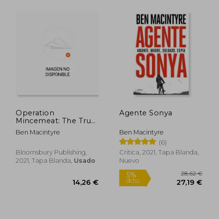
16,96
5%
dcto.
Operation
Agente Sonya
10,20 €
16,11
Mincemeat: The True
spy Story That
Ben Macintyre
Ben Macintyre
Changed the Course
(6)
of World war ii (en
Inglés)
Bloomsbury Publishing,
Critica, 2021, Tapa Blanda,
2021, Tapa Blanda,
Usado
Nuevo