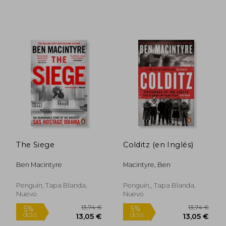
Rápido
The Siege
Colditz (en Inglés)
Ben Macintyre
Macintyre, Ben
Penguin, Tapa Blanda,
Penguin,, Tapa Blanda,
Nuevo
Nuevo
23,90 €
13,74
5%
5%
dcto.
dcto.
22,71 €
13,05