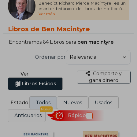
Benedict Richard Pierce Macintyre ​ es un
escritor británico de libros de no ficción,
Ver más
que tratan principalmente sobre
personajes históricos y espías de la
Segunda Guerra Mundial y la Guerra Fría.​
Libros de Ben Macintyre
Varios de sus libros han sido adaptados a la
televisión, como SAS: Rogue Heroes y A
Spy Among Friends.
Encontramos 64 Libros para
ben macintyre
Ordenar por
Comparte y
Ver:
gana dinero
Libros Físicos
Estado:
Todos
Nuevos
Usados
Nuevo
Anticuarios
Rápido