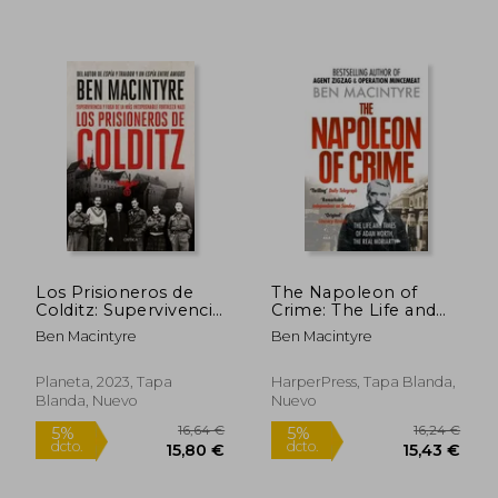
17,83 €
22,58
5%
5%
dcto.
dcto.
16,94 €
21,45
Los Prisioneros de
The Napoleon of
Colditz: Supervivencia
Crime: The Life and
Y Fuga de la Más
Times of Adam
Ben Macintyre
Ben Macintyre
Inexpugnable
Worth, the Real
Fortaleza Naz
Moriarty
Planeta, 2023, Tapa
HarperPress, Tapa Blanda,
Blanda, Nuevo
Nuevo