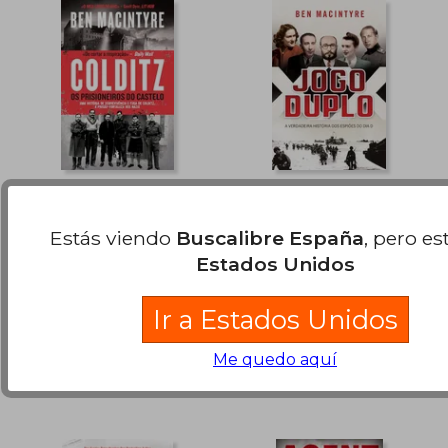
Colditz – os
Jogo Duplo (Nova
Prisioneiros do
Capa)
Estás viendo
Buscalibre España
, pero es
Castelo
Ben Macintyre
Ben Macintyre
Estados Unidos
, Nuevo
, Nuevo
Ir a Estados Unidos
31,25 €
31,25
5%
5%
dcto.
dcto.
29,69 €
29,69
Me quedo aquí