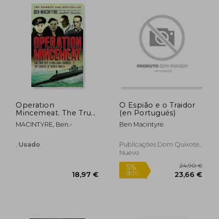
Operation
O Espião e o Traidor
Mincemeat. The True
(en Portugués)
Spy Story That
MACINTYRE, Ben.-
Ben Macintyre
Changed the Course
of World War II.
28,62
,
Usado
Publicações Dom Quixote,
5%
dcto.
14,26 €
27,19
Nuevo