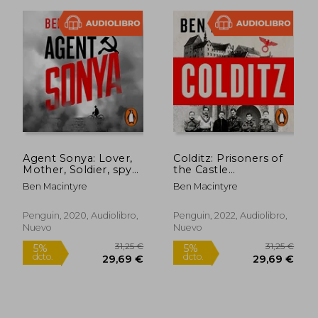
Agent Sonya: Lover,
Colditz: Prisoners of
Mother, Soldier, spy
the Castle
16,24 €
(Audiolibro) (en
(Audiolibro) (en
5%
Ben Macintyre
Ben Macintyre
Inglés)
Inglés)
dcto.
15,43 €
13,59
Penguin, 2020, Audiolibro,
Penguin, 2022, Audiolibro,
Nuevo
Nuevo