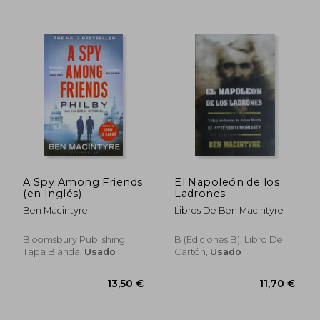
13,74 €
5%
dcto.
13,05 €
10,20
A Spy Among Friends
El Napoleón de los
(en Inglés)
Ladrones
Ben Macintyre
Libros De Ben Macintyre
Bloomsbury Publishing,
B (Ediciones B), Libro De
Tapa Blanda,
Usado
Cartón,
Usado