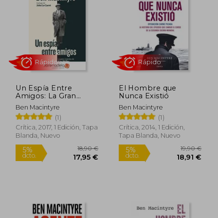
5%
5%
dcto.
dcto.
11,35 €
17,96
Un Espía Entre
El Hombre que
Amigos: La Gran
Nunca Existió
Traición de kim
Ben Macintyre
Ben Macintyre
Philby
(1)
(1)
Crítica, 2017, 1 Edición, Tapa
Crítica, 2014, 1 Edición,
Blanda, Nuevo
Tapa Blanda, Nuevo
Rápido
Rápido