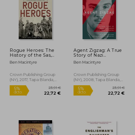
24,90 €
24,90
5%
5%
dcto.
dcto.
23,66 €
23,66
Rogue Heroes: The
Agent Zigzag: A True
History of the Sas,
Story of Nazi
Britain's Secret
Espionage, Love, and
Ben Macintyre
Ben Macintyre
Special Forces Unit
Betrayal (en Inglés)
That Sabotaged the
Nazis and Changed
Crown Publishing Group
Crown Publishing Group
the Nature of war (en
(NY), 2017, Tapa Blanda,
(NY), 2008, Tapa Blanda,
Inglés)
Nuevo
Nuevo