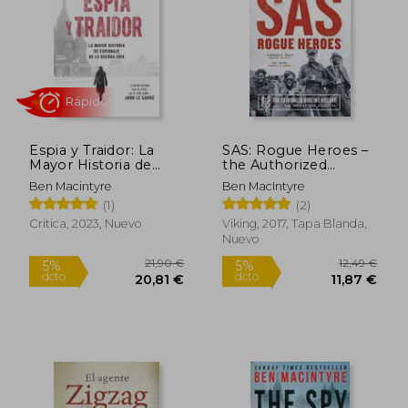
23,90 €
21,90
5%
5%
dcto.
dcto.
22,71 €
20,81
Espia y Traidor: La
SAS: Rogue Heroes –
Mayor Historia de
the Authorized
Espionaje de la
Wartime History (en
Ben Macintyre
Ben MacIntyre
Guerra Fria - Ben
Inglés)
(1)
(2)
Macintyre - Libro
Físico
Critica, 2023, Nuevo
Viking, 2017, Tapa Blanda,
Nuevo
Rápido