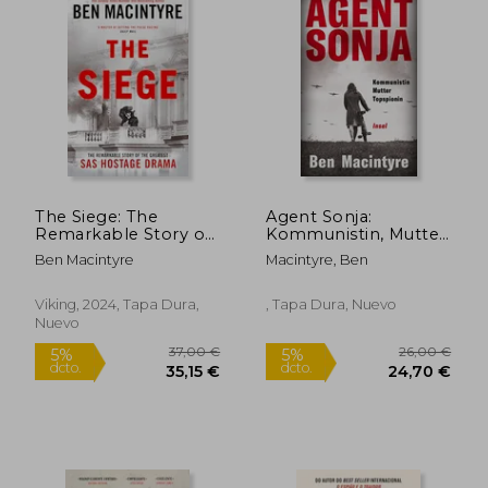
The Siege: The
Agent Sonja:
Remarkable Story of
Kommunistin, Mutter,
the Greatest SAS
Topspionin | vom
Ben Macintyre
Macintyre, Ben
Hostage Drama (en
Unglaublichen, Aber
Inglés)
Wahren Leben der
Spionin Ursula
Viking, 2024, Tapa Dura,
, Tapa Dura, Nuevo
Kuczynski (Alias Ruth
Nuevo
Werner), die den Lauf
der Weltgeschichte
Veränderte (en
Alemán)
24,90
5%
dcto.
18,97 €
23,66