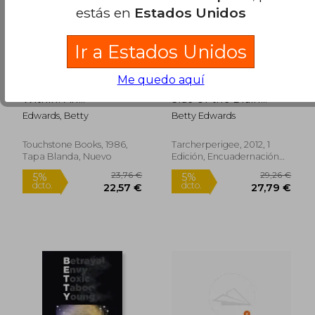
estás en
Estados Unidos
Ir a Estados Unidos
Me quedo aquí
Drawing on the Artist
Drawing on the Right
Within: An
Side of the Brain
Inspirational and
Workbook: The
Edwards, Betty
Betty Edwards
Practical Guide to
Definitive, Updated
Increasing Your
2nd Edition (en
Creative Powers (en
Inglés)
Touchstone Books, 1986,
Tarcherperigee, 2012, 1
Inglés)
Tapa Blanda, Nuevo
Edición, Encuadernación
En Espiral, Nuevo
35,36 €
36,17
5%
5%
dcto.
dcto.
33,59 €
34,36