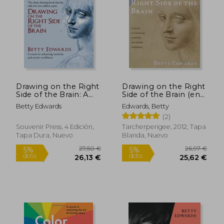
25,00 €
18,75
5%
5%
dcto.
dcto.
23,75 €
17,81
Drawing on the Right
Drawing on the Right
Side of the Brain: A
Side of the Brain (en
Course in Enhancing
Inglés)
Betty Edwards
Edwards, Betty
Creativity and Artistic
(2)
Confidence. Betty
Edwards (en Inglés)
Souvenir Press, 4 Edición,
Tarcherperigee, 2012, Tapa
Tapa Dura, Nuevo
Blanda, Nuevo