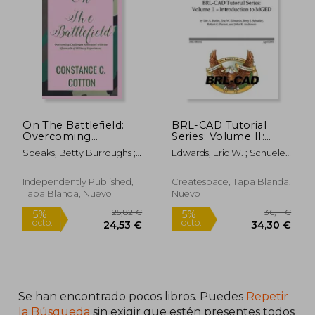
On The Battlefield:
BRL-CAD Tutorial
Overcoming
Series: Volume II:
Challenges
Introduction to
Speaks, Betty Burroughs ;
Edwards, Eric W. ; Schueler,
Associated with the
MGED (en Inglés)
Edwards, Angela R. ; Brill,
Betty J. ; Parker, Robert G.
Aftermath of Military
May
Experiences (en
Independently Published,
Createspace, Tapa Blanda,
Inglés)
Tapa Blanda, Nuevo
Nuevo
29,26 €
36,96
5%
5%
Se han encontrado pocos libros. Puedes
Repetir
dcto.
dcto.
27,79 €
35,12
la Búsqueda
sin exigir que estén presentes todos