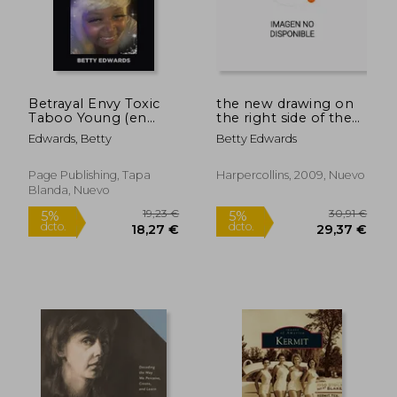
Betrayal Envy Toxic
the new drawing on
Taboo Young (en
the right side of the
Inglés)
brain (en Inglés)
Edwards, Betty
Betty Edwards
Page Publishing, Tapa
Harpercollins, 2009, Nuevo
Blanda, Nuevo
23,76 €
29,26
5%
5%
dcto.
dcto.
22,57 €
27,79