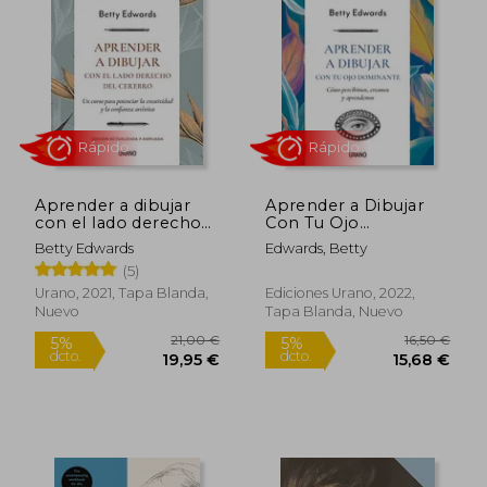
Aprender a dibujar
Aprender a Dibujar
con el lado derecho
Con Tu Ojo
del cerebro
Dominante
Betty Edwards
Edwards, Betty
(5)
Rápido
Rápido
Urano, 2021, Tapa Blanda,
Ediciones Urano, 2022,
Nuevo
Tapa Blanda, Nuevo
21,00 €
16,50