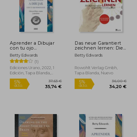
Aprender a Dibujar
Das neue Garantiert
con tu ojo
zeichnen lernen: Die
Dominante
Befreiung unserer
Betty Edwards
Betty Edwards
schöpferischen
(1)
46,04 €
Gestaltungskräfte (en
5%
dcto.
Alemán)
43,74 €
23,07
Ediciones Urano, 2022, 1
Rowohlt Verlag Gmbh,
Edición, Tapa Blanda,
Tapa Blanda, Nuevo
Nuevo