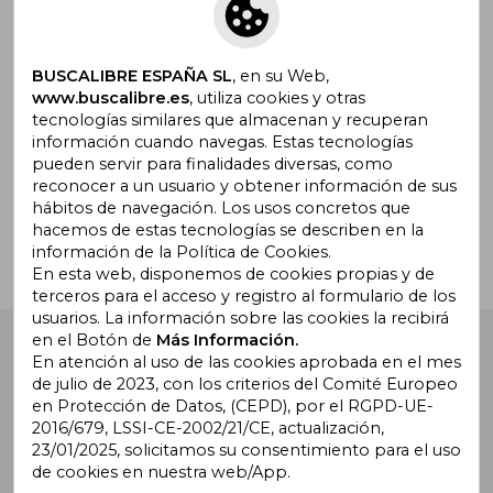
Suscríbete para recibir ofertas y
promociones
BUSCALIBRE ESPAÑA SL
, en su Web,
www.buscalibre.es
, utiliza cookies y otras
tecnologías similares que almacenan y recuperan
información cuando navegas. Estas tecnologías
pueden servir para finalidades diversas, como
¿Necesitas ayuda?
reconocer a un usuario y obtener información de sus
hábitos de navegación. Los usos concretos que
hacemos de estas tecnologías se describen en la
Ir a Centro de Soporte
información de la Política de Cookies.
En esta web, disponemos de cookies propias y de
terceros para el acceso y registro al formulario de los
usuarios. La información sobre las cookies la recibirá
en el Botón de
Más Información.
Buscalibre España
. Calle Energía, 65, Nave 3 (08940),
Cornellà de Llobregat, Barcelona. Derechos Reservados.
En atención al uso de las cookies aprobada en el mes
de julio de 2023, con los criterios del Comité Europeo
en Protección de Datos, (CEPD), por el RGPD-UE-
2016/679, LSSI-CE-2002/21/CE, actualización,
23/01/2025, solicitamos su consentimiento para el uso
de cookies en nuestra web/App.
Buscalibre Argentina
|
Buscalibre Chile
|
Buscalibre