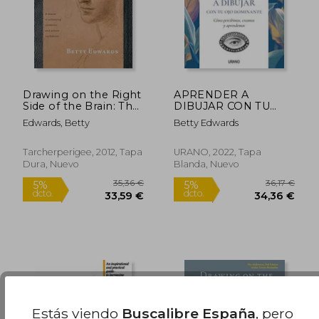
Drawing on the Right
APRENDER A
Side of the Brain: The
DIBUJAR CON TU
Deluxe Edition (en
OJO DOMINANTE
Edwards, Betty
Betty Edwards
Inglés)
Tarcherperigee, 2012, Tapa
URANO, 2022, Tapa
Dura, Nuevo
Blanda, Nuevo
37,63 €
36,00
5%
5%
dcto.
dcto.
35,74 €
34,20
Estás viendo
Buscalibre España
, pero