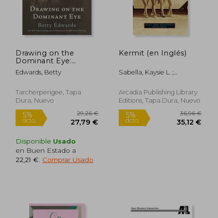
Drawing on the
Kermit (en Inglés)
Dominant Eye:
Decoding the way we
Edwards, Betty
Sabella, Kaysie L. ;
Perceive, Create, and
Edwards, Kenneth ;
Learn (en Inglés)
Edwards, Betty
Tarcherperigee, Tapa
Arcadia Publishing Library
Dura, Nuevo
Editions, Tapa Dura, Nuevo
Disponible
Usado
en Buen Estado a
22,21 €
.
Comprar Usado
19,23 €
30,91
5%
5%
dcto.
dcto.
18,27 €
29,37