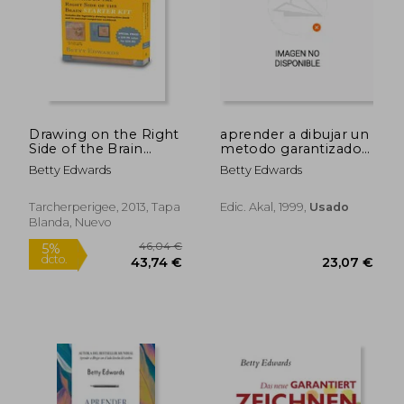
Drawing on the Right
aprender a dibujar un
23,74 €
21,24
Side of the Brain
metodo garantizado
5%
5%
dcto.
dcto.
Starter Kit: The
(agotado)
22,55 €
20,18
Betty Edwards
Betty Edwards
Definitive (en Inglés)
Tarcherperigee, 2013, Tapa
Edic. Akal, 1999,
Usado
Blanda, Nuevo