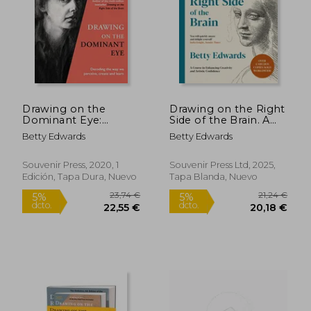
26,97 €
19,99
5%
5%
dcto.
dcto.
25,62 €
18,99
Drawing on the
Drawing on the Right
Dominant Eye:
Side of the Brain. A
Decoding the way we
Course in Enhancing
Betty Edwards
Betty Edwards
Perceive, Create and
Creativity and Artistic
Learn (en Inglés)
Confidence: The
Definitive 4th Edition
Souvenir Press, 2020, 1
Souvenir Press Ltd, 2025,
Edición, Tapa Dura, Nuevo
Tapa Blanda, Nuevo