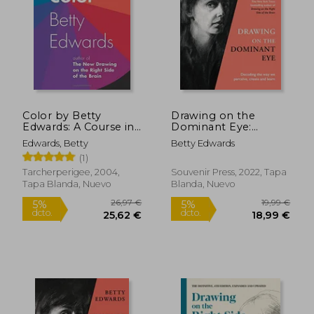
27,50 €
26,97
5%
5%
dcto.
dcto.
26,13 €
25,62
Color by Betty
Drawing on the
Edwards: A Course in
Dominant Eye:
Mastering the art of
Decoding the way we
Edwards, Betty
Betty Edwards
Mixing Colors (en
Perceive, Create and
(1)
Inglés)
Learn (en Inglés)
Tarcherperigee, 2004,
Souvenir Press, 2022, Tapa
Tapa Blanda, Nuevo
Blanda, Nuevo