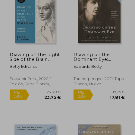
5%
5%
dcto.
dcto.
19,95 €
15,68
Drawing on the Right
Drawing on the
Side of the Brain
Dominant Eye:
Workbook: The
Decoding the way we
Betty Edwards
Edwards, Betty
Companion
Perceive, Create, and
Workbook to the
Learn (en Inglés)
World'S Bestselling
Souvenir Press, 2020, 1
Tarcherperigee, 2021, Tapa
Drawing Guide (en
Edición, Tapa Blanda,
Blanda, Nuevo
Inglés)
Nuevo