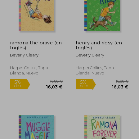
17,05 €
16,28
5%
5%
ramona the brave (en
henry and ribsy (en
dcto.
dcto.
16,19 €
15,47
Inglés)
Inglés)
Beverly Cleary
Beverly Cleary
HarperCollins, Tapa
HarperCollins, Tapa
Blanda, Nuevo
Blanda, Nuevo