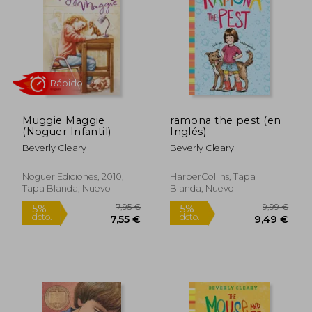
8,74 €
6,50
5%
5%
dcto.
dcto.
8,30 €
6,18
Muggie Maggie
ramona the pest (en
(Noguer Infantil)
Inglés)
Beverly Cleary
Beverly Cleary
Noguer Ediciones, 2010,
HarperCollins, Tapa
Tapa Blanda, Nuevo
Blanda, Nuevo
Rápido