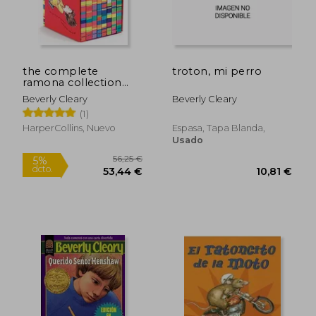
the complete
troton, mi perro
ramona collection
(en Inglés)
Beverly Cleary
Beverly Cleary
(1)
HarperCollins, Nuevo
Espasa, Tapa Blanda,
Usado
13,27 €
5%
dcto.
12,61 €
10,20