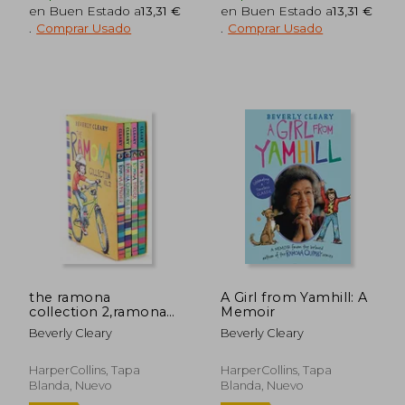
14,62 €
15,23
en Buen Estado a
13,31 €
en Buen Estado a
13,31 €
5%
5%
dcto.
dcto.
13,89 €
14,47
.
Comprar Usado
.
Comprar Usado
the ramona
A Girl from Yamhill: A
collection 2,ramona
Memoir
and her
Beverly Cleary
Beverly Cleary
father/ramona and
her mother/ramona
forever/ ramona´s
HarperCollins, Tapa
HarperCollins, Tapa
world (en Inglés)
Blanda, Nuevo
Blanda, Nuevo