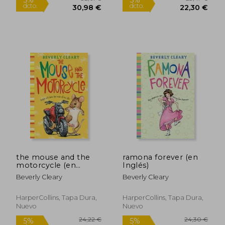
16,88 €
16,88
5%
5%
dcto.
dcto.
16,03 €
16,03
the mouse and the
ramona forever (en
motorcycle (en
Inglés)
Inglés)
Beverly Cleary
Beverly Cleary
HarperCollins, Tapa Dura,
HarperCollins, Tapa Dura,
Nuevo
Nuevo