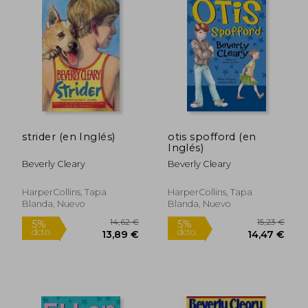
strider (en Inglés)
otis spofford (en
Inglés)
Beverly Cleary
Beverly Cleary
HarperCollins, Tapa
HarperCollins, Tapa
16,88 €
16,88
5%
5%
Blanda, Nuevo
Blanda, Nuevo
dcto.
dcto.
16,03 €
16,03