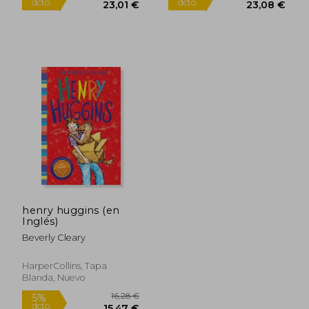
31,55 €
16,05
henry huggins (en
5%
5%
Inglés)
dcto.
dcto.
29,97 €
15,25
Beverly Cleary
HarperCollins, Tapa
Blanda, Nuevo