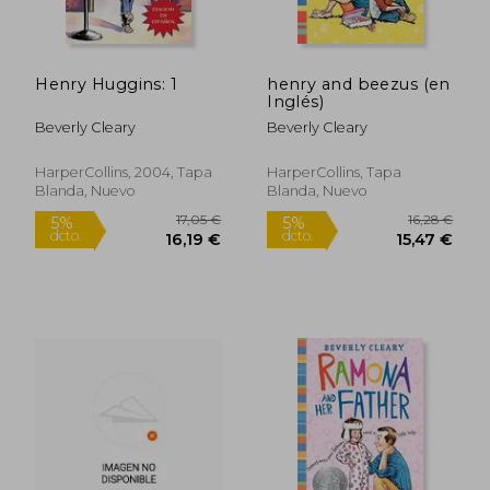
15,53 €
16,28
5%
5%
dcto.
dcto.
14,75 €
15,47
Henry Huggins: 1
henry and beezus (en
Inglés)
Beverly Cleary
Beverly Cleary
HarperCollins, 2004, Tapa
HarperCollins, Tapa
Blanda, Nuevo
Blanda, Nuevo