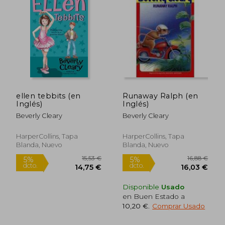
ellen tebbits (en
Runaway Ralph (en
Inglés)
Inglés)
Beverly Cleary
Beverly Cleary
HarperCollins, Tapa
HarperCollins, Tapa
Blanda, Nuevo
Blanda, Nuevo
16,88 €
17,4
5%
5%
dcto.
dcto.
16,03 €
16,54
Disponible
Usado
en Buen Estado a
10,20 €
.
Comprar Usado