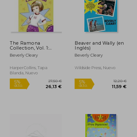
The Ramona
Beaver and Wally (en
Collection, Vol. 1:
Inglés)
Beezus and Ramona
Beverly Cleary
Beverly Cleary
(en Inglés)
10,20 €
10,20
HarperCollins, Tapa
Wildside Press, Nuevo
Blanda, Nuevo