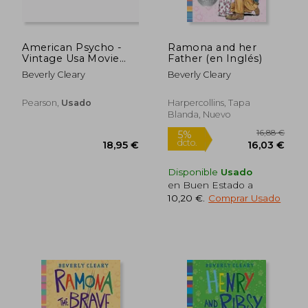
American Psycho -
Ramona and her
16,88 €
16,28
Vintage Usa Movie
Father (en Inglés)
5%
5%
dcto.
dcto.
Tie-In
16,03 €
15,47
Beverly Cleary
Beverly Cleary
Pearson,
Usado
Harpercollins, Tapa
Blanda, Nuevo
Disponible
Usado
en Buen Estado a
10,20 €
.
Comprar Usado