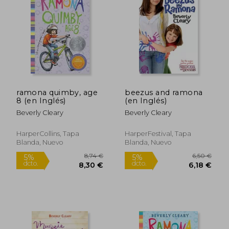
5%
5%
dcto.
dcto.
7,55 €
8,30
ramona quimby, age
beezus and ramona
8 (en Inglés)
(en Inglés)
Beverly Cleary
Beverly Cleary
HarperCollins, Tapa
HarperFestival, Tapa
Blanda, Nuevo
Blanda, Nuevo