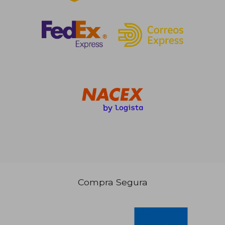
Compra Segura
24,22 €
24,30
5%
5%
dcto.
dcto.
23,01 €
23,08