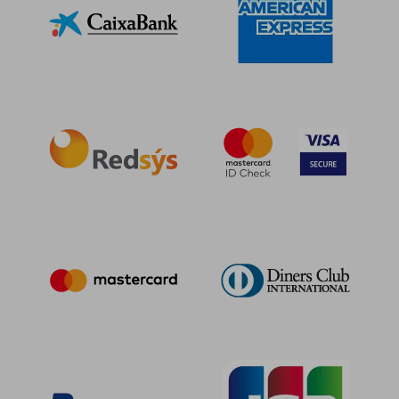
16,28 €
5%
dcto.
15,47 €