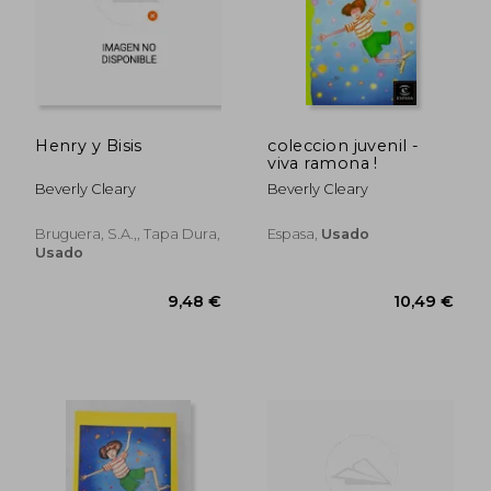
Henry y Bisis
coleccion juvenil -
viva ramona !
Beverly Cleary
Beverly Cleary
Bruguera, S.A.,, Tapa Dura,
Espasa,
Usado
Usado
27,50 €
12,20
5%
5%
dcto.
dcto.
26,13 €
11,59