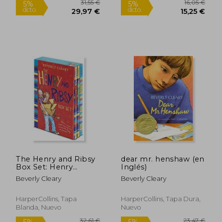
15,53 €
16,88
5%
5%
dcto.
dcto.
14,75 €
16,03
The Henry and Ribsy
dear mr. henshaw (en
Box Set: Henry
Inglés)
Huggins, Henry and
Beverly Cleary
Beverly Cleary
Ribsy, Ribsy (en
Inglés)
HarperCollins, Tapa
HarperCollins, Tapa Dura,
Blanda, Nuevo
Nuevo