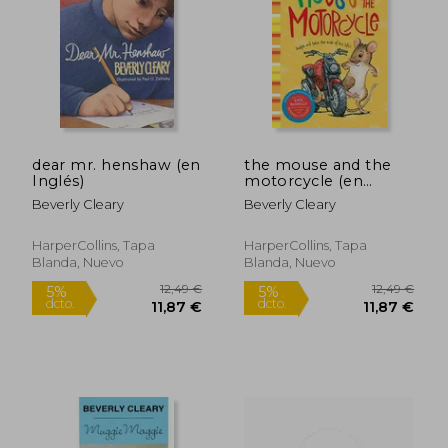
7,95 €
9,99
5%
5%
dcto.
dcto.
7,55 €
9,49
dear mr. henshaw (en
the mouse and the
Inglés)
motorcycle (en
Inglés)
Beverly Cleary
Beverly Cleary
HarperCollins, Tapa
HarperCollins, Tapa
Blanda, Nuevo
Blanda, Nuevo