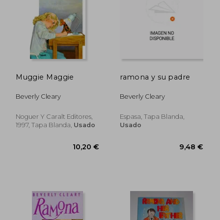
12,49 €
12,49
5%
5%
dcto.
dcto.
11,87 €
11,87
Muggie Maggie
ramona y su padre
Beverly Cleary
Beverly Cleary
Noguer Y Caralt Editores,
Espasa, Tapa Blanda,
1997, Tapa Blanda,
Usado
Usado