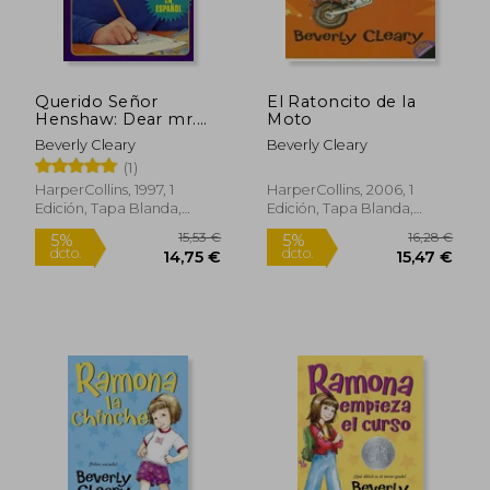
Querido Señor
El Ratoncito de la
Henshaw: Dear mr.
Moto
Henshaw (Spanish
Beverly Cleary
Beverly Cleary
Edition)
(1)
HarperCollins, 1997, 1
HarperCollins, 2006, 1
Edición, Tapa Blanda,
Edición, Tapa Blanda,
Nuevo
Nuevo