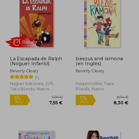
La Escapada de Ralph
beezus and ramona
(Noguer Infantil)
(en Inglés)
Beverly Cleary
Beverly Cleary
(1)
Rápido
Noguer Ediciones, 2011,
HarperCollins, Tapa
Tapa Blanda, Nuevo
Blanda, Nuevo
7,95 €
8,74