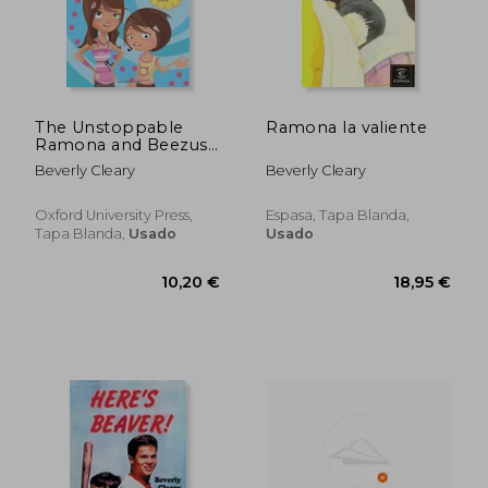
The Unstoppable
Ramona la valiente
Ramona and Beezus
(Beezus & Ramona)
Beverly Cleary
Beverly Cleary
Oxford University Press,
Espasa, Tapa Blanda,
Tapa Blanda,
Usado
Usado
10,20 €
8,77