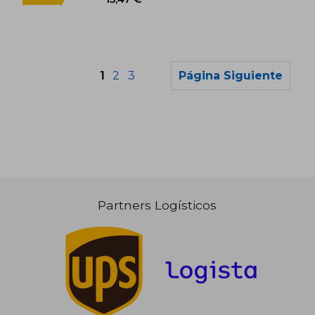
1
2
3
Página Siguiente
Partners Logísticos
32,61 €
23,47
5%
5%
dcto.
dcto.
30,98 €
22,30