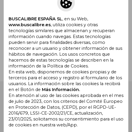
Suscríbete para recibir ofertas y
promociones
BUSCALIBRE ESPAÑA SL
, en su Web,
www.buscalibre.es
, utiliza cookies y otras
tecnologías similares que almacenan y recuperan
información cuando navegas. Estas tecnologías
pueden servir para finalidades diversas, como
¿Necesitas ayuda?
reconocer a un usuario y obtener información de sus
hábitos de navegación. Los usos concretos que
hacemos de estas tecnologías se describen en la
Ir a Centro de Soporte
información de la Política de Cookies.
En esta web, disponemos de cookies propias y de
terceros para el acceso y registro al formulario de los
usuarios. La información sobre las cookies la recibirá
en el Botón de
Más Información.
Buscalibre España
. Calle Energía, 65, Nave 3 (08940),
Cornellà de Llobregat, Barcelona. Derechos Reservados.
En atención al uso de las cookies aprobada en el mes
de julio de 2023, con los criterios del Comité Europeo
en Protección de Datos, (CEPD), por el RGPD-UE-
2016/679, LSSI-CE-2002/21/CE, actualización,
23/01/2025, solicitamos su consentimiento para el uso
de cookies en nuestra web/App.
Buscalibre Argentina
|
Buscalibre Chile
|
Buscalibre