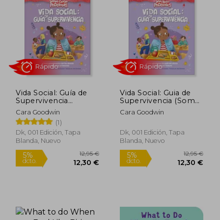
Vida Social: Guía de
Vida Social: Guia de
Supervivencia
Supervivencia (Som
(Somos Chicas
Noies Poderoses) (en
Cara Goodwin
Cara Goodwin
Poderosas): Cómo
Catalán)
(1)
Rápido
Rápido
Relacionarte con los
Demás y no Morir en
Dk, 001 Edición, Tapa
Dk, 001 Edición, Tapa
el Intento
Blanda, Nuevo
Blanda, Nuevo
12,95 €
12,95