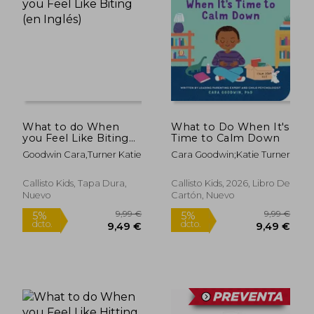
5%
5%
dcto.
dcto.
12,30 €
12,30
What to do When
What to Do When It's
you Feel Like Biting
Time to Calm Down
(en Inglés)
Goodwin Cara,Turner Katie
Cara Goodwin;Katie Turner
Callisto Kids, Tapa Dura,
Callisto Kids, 2026, Libro De
Nuevo
Cartón, Nuevo