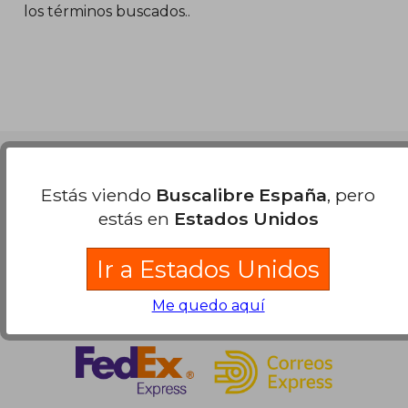
los términos buscados..
14,76 €
14,76
5%
5%
dcto.
dcto.
14,02 €
14,02
Partners Logísticos
Estás viendo
Buscalibre España
, pero
estás en
Estados Unidos
Ir a Estados Unidos
Me quedo aquí