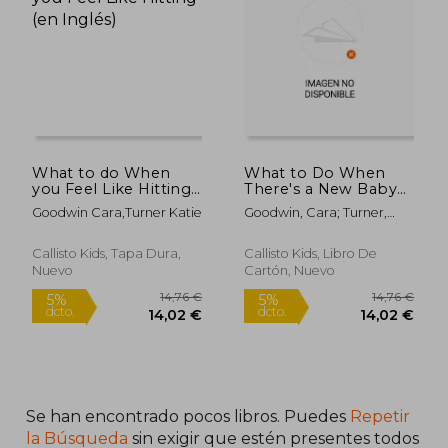
9,99 €
9,99
5%
5%
dcto.
dcto.
9,49 €
9,49
What to do When
What to Do When
you Feel Like Hitting
There's a New Baby
(en Inglés)
in the Family (en
Goodwin Cara,Turner Katie
Goodwin, Cara; Turner,
Inglés)
Katie
Callisto Kids, Tapa Dura,
Callisto Kids, Libro De
Nuevo
Cartón, Nuevo
Se han encontrado pocos libros. Puedes
Repetir
la Búsqueda
sin exigir que estén presentes todos