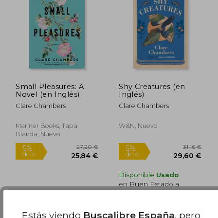
Small Pleasures: A
Shy Creatures (en
Novel (en Inglés)
Inglés)
Clare Chambers
Clare Chambers
Mariner Books, Tapa
W&N, Nuevo
Blanda, Nuevo
Disponible
Usado
en Buen Estado a
21,38 €
.
Comprar Usado
21,69 €
25,12
5%
5%
dcto.
dcto.
20,61 €
23,86
Estás viendo
Buscalibre España
, pero