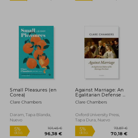
Small Pleasures (en
Against Marriage: An
Corea)
Egalitarian Defense of
the Marriage-Free
Clare Chambers
Clare Chambers
State (Oxford Political
Theory)
Daram, Tapa Blanda,
Oxford University Press,
99,25 €
56,71
5%
5%
Nuevo
Tapa Dura, Nuevo
dcto.
dcto.
94,29 €
53,88