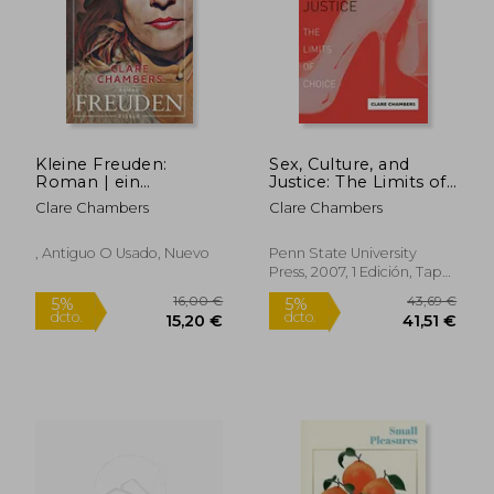
Kleine Freuden:
Sex, Culture, and
17,00 €
12,49
Roman | ein
Justice: The Limits of
5%
5%
dcto.
dcto.
Hinreißender Roman
Choice (Penn State
16,15 €
11,87
Clare Chambers
Clare Chambers
Über Pflichtgefühl
Press) (en Inglés)
und Begehren (en
Alemán)
, Antiguo O Usado, Nuevo
Penn State University
Press, 2007, 1 Edición, Tapa
Blanda, Nuevo