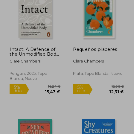
13,74 €
12,49
5%
5%
dcto.
dcto.
13,05 €
11,87
Intact: A Defence of
Pequeños placeres
the Unmodified Body
(en Inglés)
Clare Chambers
Clare Chambers
Penguin, 2023, Tapa
Plata, Tapa Blanda, Nuevo
Blanda, Nuevo