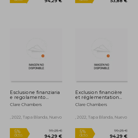
Esclusione finanziaria
Exclusion financière
e regolamento
et réglementation
bancario nel Regno
bancaire au
36,53 €
152,37
Clare Chambers
Clare Chambers
5%
5%
Unito (en Italiano)
Royaume-Uni (en
dcto.
dcto.
34,71 €
144,75
Francés)
, 2022, Tapa Blanda, Nuevo
, 2022, Tapa Blanda, Nuevo