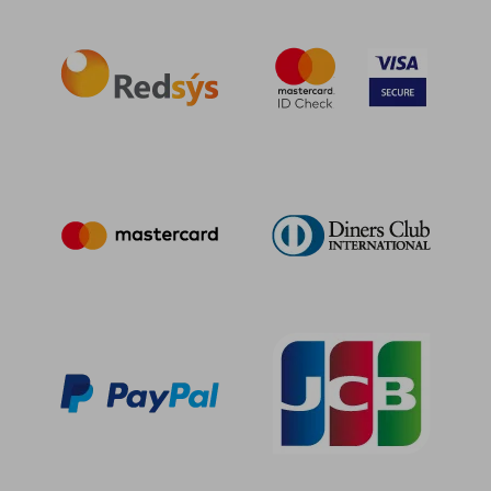
190,99 €
201,97
5%
5%
dcto.
dcto.
181,45 €
191,87