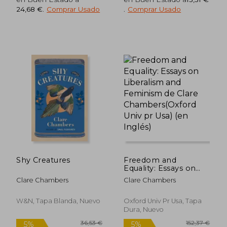
24,68 €
.
Comprar Usado
.
Comprar Usado
27,20 €
31,1
5%
5%
dcto.
dcto.
25,84 €
29,60
Shy Creatures
Freedom and
Equality: Essays on
Liberalism and
Clare Chambers
Clare Chambers
Feminism de Clare
Chambers(Oxford
Univ pr Usa) (en
W&N, Tapa Blanda, Nuevo
Oxford Univ Pr Usa, Tapa
Inglés)
Dura, Nuevo