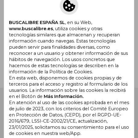
Suscríbete para recibir ofertas y
promociones
BUSCALIBRE ESPAÑA SL
, en su Web,
www.buscalibre.es
, utiliza cookies y otras
tecnologías similares que almacenan y recuperan
información cuando navegas. Estas tecnologías
pueden servir para finalidades diversas, como
¿Necesitas ayuda?
reconocer a un usuario y obtener información de sus
hábitos de navegación. Los usos concretos que
hacemos de estas tecnologías se describen en la
Ir a Centro de Soporte
información de la Política de Cookies.
En esta web, disponemos de cookies propias y de
terceros para el acceso y registro al formulario de los
usuarios. La información sobre las cookies la recibirá
en el Botón de
Más Información.
Buscalibre España
. Calle Energía, 65, Nave 3 (08940),
Cornellà de Llobregat, Barcelona. Derechos Reservados.
En atención al uso de las cookies aprobada en el mes
de julio de 2023, con los criterios del Comité Europeo
en Protección de Datos, (CEPD), por el RGPD-UE-
2016/679, LSSI-CE-2002/21/CE, actualización,
23/01/2025, solicitamos su consentimiento para el uso
de cookies en nuestra web/App.
Buscalibre Argentina
|
Buscalibre Chile
|
Buscalibre