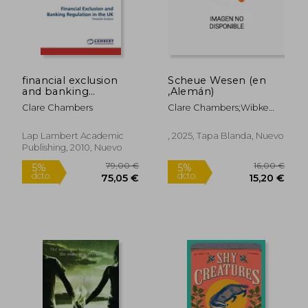
financial exclusion
Scheue Wesen (en
and banking
,Alemán)
regulation in the uk
Clare Chambers
Clare Chambers;Wibke
(en Inglés)
Kuhn
Lap Lambert Academic
, 2025, Tapa Blanda, Nuevo
Publishing, 2010, Nuevo
23,91 €
24,68
5%
5%
dcto.
dcto.
22,71 €
23,44