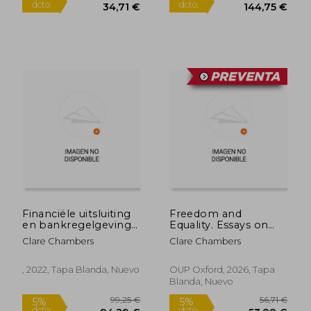
33,15 €
21,69
5%
5%
dcto.
dcto.
31,49 €
20,61
Financiële uitsluiting
Freedom and
en bankregelgeving
Equality. Essays on
in het VK (en
Liberalism and
Clare Chambers
Clare Chambers
Flamenco)
Feminism (en Inglés)
, 2022, Tapa Blanda, Nuevo
OUP Oxford, 2026, Tapa
Blanda, Nuevo