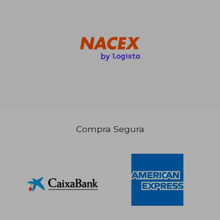
99,25 €
63,60
5%
5%
dcto.
dcto.
94,29 €
60,42
Compra Segura