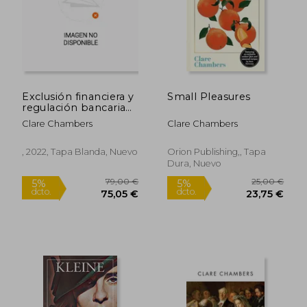
Exclusión financiera y
Small Pleasures
regulación bancaria
en el Reino Unido
Clare Chambers
Clare Chambers
16,00 €
43,69
5%
5%
dcto.
dcto.
15,20 €
41,51
, 2022, Tapa Blanda, Nuevo
Orion Publishing,, Tapa
Dura, Nuevo