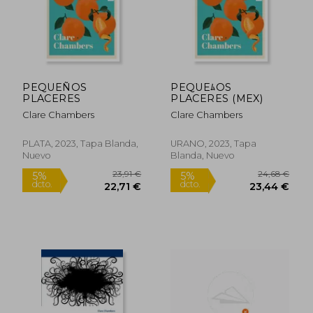
PEQUEÑOS
PEQUEﾑOS
PLACERES
PLACERES (MEX)
Clare Chambers
Clare Chambers
PLATA, 2023, Tapa Blanda,
URANO, 2023, Tapa
Nuevo
Blanda, Nuevo
24,00 €
42,02
5%
5%
dcto.
dcto.
22,80 €
39,92