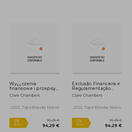
Wy¿¿czenia
Exclusão Financeira e
finansowe i przepisy
Regulamentação
bankowe w Wielkiej
Bancária no Reino
Clare Chambers
Clare Chambers
Brytanii (en Polaco)
Unido (en Portugués)
, 2022, Tapa Blanda, Nuevo
, 2022, Tapa Blanda, Nuevo
99,25 €
99,25
5%
5%
dcto.
dcto.
94,29 €
94,29