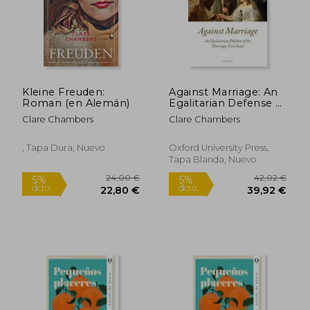
Kleine Freuden:
Against Marriage: An
Roman (en Alemán)
Egalitarian Defense of
the Marriage-Free
Clare Chambers
Clare Chambers
State (Oxford Political
Theory) (en Inglés)
, Tapa Dura, Nuevo
Oxford University Press,
Tapa Blanda, Nuevo
79,00 €
25,00
5%
5%
dcto.
dcto.
75,05 €
23,75