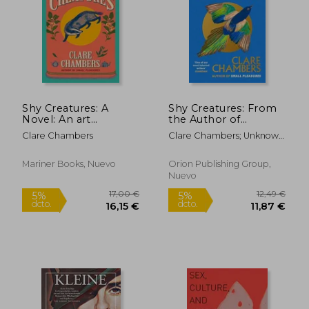
16,24 €
12,96
5%
5%
dcto.
dcto.
15,43 €
12,31
Shy Creatures: A
Shy Creatures: From
Novel: An art
the Author of
Therapist's Life is
Bestselling Sensation
Clare Chambers
Clare Chambers; Unknown
Turned Upside Down
Small Pleasures (en
Author
by a Mysterious
Inglés)
Patient in This
Mariner Books, Nuevo
Orion Publishing Group,
Beautifully Written
Nuevo
Literary Mystery set in
1960S England. (en
Inglés)