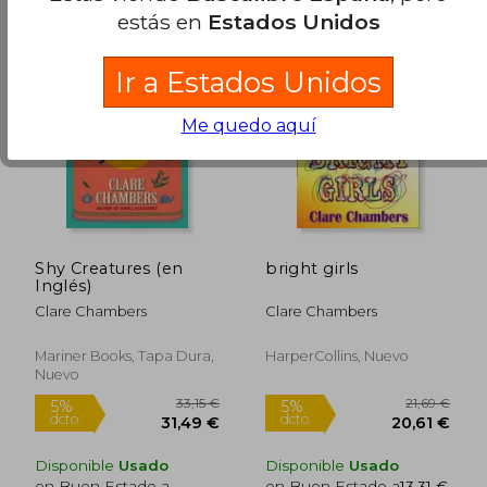
estás en
Estados Unidos
Ir a Estados Unidos
Me quedo aquí
Shy Creatures (en
bright girls
Inglés)
Clare Chambers
Clare Chambers
Mariner Books, Tapa Dura,
HarperCollins, Nuevo
Nuevo
Disponible
Usado
Disponible
Usado
en Buen Estado a
en Buen Estado a
13,31 €