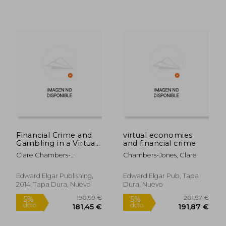
101,45 €
73,87
5%
5%
dcto.
dcto.
96,38 €
70,18
Financial Crime and
virtual economies
Gambling in a Virtual
and financial crime
World. A New
Clare Chambers-
Chambers-Jones, Clare
Frontier in
Jones;Henry Hillman
Cybercrime (en
Inglés)
Edward Elgar Publishing,
Edward Elgar Pub, Tapa
2014, Tapa Dura, Nuevo
Dura, Nuevo