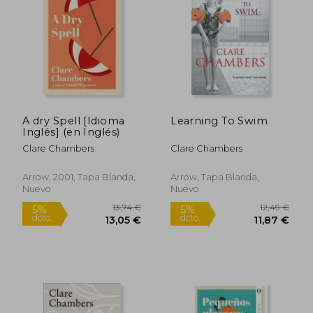
12,49 €
13,74
5%
5%
dcto.
dcto.
11,87 €
13,05
A dry Spell [Idioma
Learning To Swim
Inglés] (en Inglés)
Clare Chambers
Clare Chambers
Arrow, 2001, Tapa Blanda,
Arrow, Tapa Blanda,
Nuevo
Nuevo