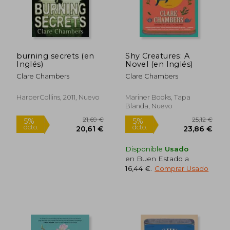
burning secrets (en
Shy Creatures: A
Inglés)
Novel (en Inglés)
Clare Chambers
Clare Chambers
HarperCollins, 2011, Nuevo
Mariner Books, Tapa
Blanda, Nuevo
Disponible
Usado
en Buen Estado a
16,44 €
.
Comprar Usado
79,00 €
16,00
5%
5%
dcto.
dcto.
75,05 €
15,20