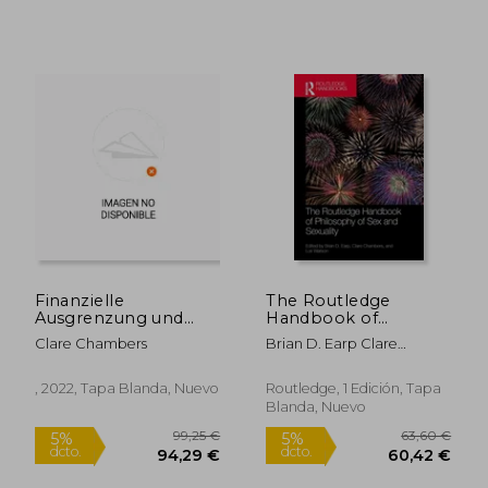
Finanzielle
The Routledge
Ausgrenzung und
Handbook of
Bankenregulierung in
Philosophy of sex
Clare Chambers
Brian D. Earp Clare
Großbritannien (en
and Sexuality (en
Chambers Lori Watson
Alemán)
Inglés)
, 2022, Tapa Blanda, Nuevo
Routledge, 1 Edición, Tapa
Blanda, Nuevo