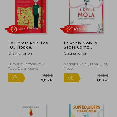
13,95 €
15,95
5%
5%
dcto.
dcto.
13,25 €
15,15
La Libreta Roja: Los
La Regla Mola (si
100 Tips de
Sabes Cómo
Paternidad que Todo
Funciona) (Edición
Cristina Torrón
Cristina Torrón
Bebé Debería Traer
Premium con
Bajo el Brazo
Contenido Exclusivo)
(Ilustración)
Lunwerg Editores, 2018,
Montena, 2024, Tapa Dura,
Tapa Dura, Nuevo
Nuevo
Rápido
Rápido