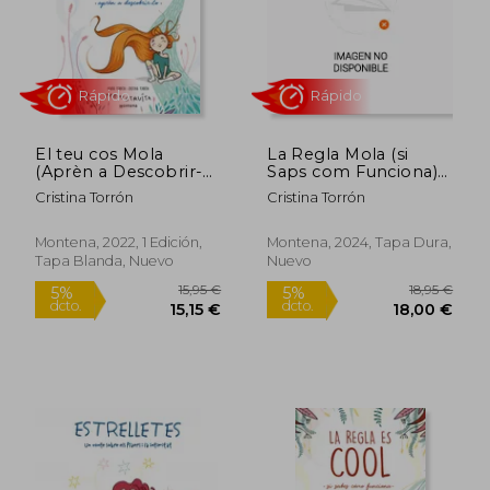
Rápido
Rápido
El teu cos Mola
La Regla Mola (si
(Aprèn a Descobrir-
Saps com Funciona)
Lo) (Menstruita) (en
(Edició Especial amb
Cristina Torrón
Cristina Torrón
Catalán)
Contingut Exclusiu)
16,95 €
16,95
(en Catalán)
5%
5%
dcto.
dcto.
16,10 €
16,10
Montena, 2022, 1 Edición,
Montena, 2024, Tapa Dura,
Tapa Blanda, Nuevo
Nuevo