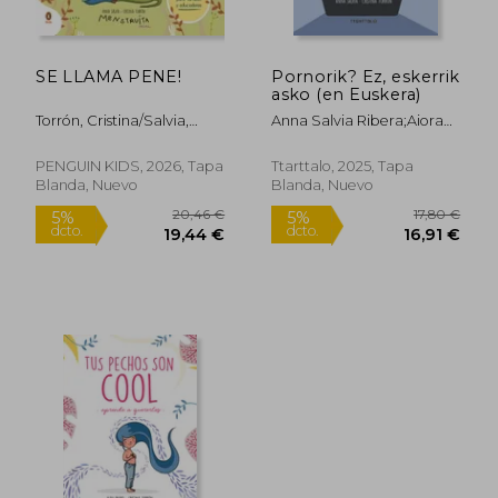
SE LLAMA PENE!
Pornorik? Ez, eskerrik
19,39 €
19,39
asko (en Euskera)
5%
5%
dcto.
dcto.
18,43 €
18,43
Torrón, Cristina/Salvia,
Anna Salvia Ribera;Aiora
Anna
Jaka Irizar;Cristina Torrón
Villalta
PENGUIN KIDS, 2026, Tapa
Ttarttalo, 2025, Tapa
Blanda, Nuevo
Blanda, Nuevo