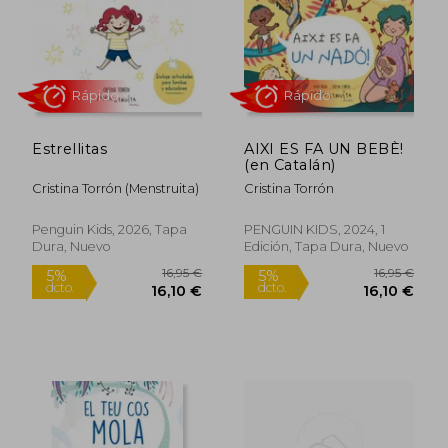
Estrellitas
AIXI ES FA UN BEBÈ!
17,95 €
13,95
(en Catalán)
5%
5%
dcto.
dcto.
17,05 €
13,25
Cristina Torrón (Menstruita)
Cristina Torrón
Penguin Kids, 2026, Tapa
PENGUIN KIDS, 2024, 1
Dura, Nuevo
Edición, Tapa Dura, Nuevo