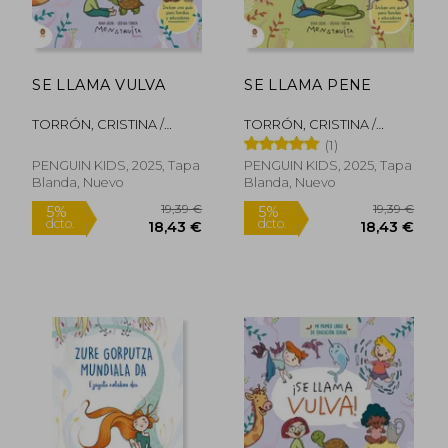
22,33 €
21,47
5%
5%
dcto.
dcto.
21,21 €
20,40
SE LLAMA VULVA
SE LLAMA PENE
TORRÓN, CRISTINA /
TORRÓN, CRISTINA /
SALVIA, ANNA
SALVIA, ANNA
(1)
PENGUIN KIDS, 2025, Tapa
PENGUIN KIDS, 2025, Tapa
Blanda, Nuevo
Blanda, Nuevo