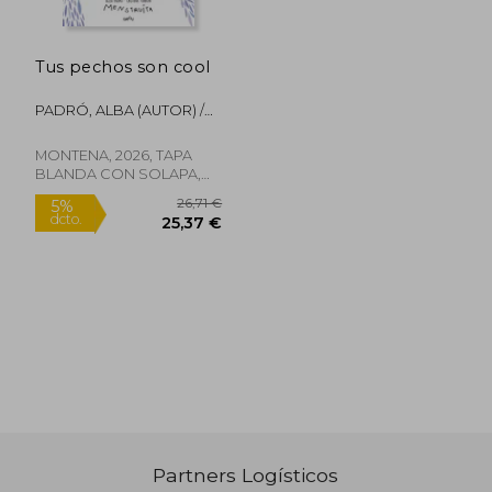
Tus pechos son cool
PADRÓ, ALBA (AUTOR) /
TORRÓN, CRISTINA
17,80 €
20,46
5%
5%
(ILUSTRADOR)
dcto.
dcto.
16,91 €
19,44
MONTENA, 2026, TAPA
BLANDA CON SOLAPA,
Nuevo
Partners Logísticos