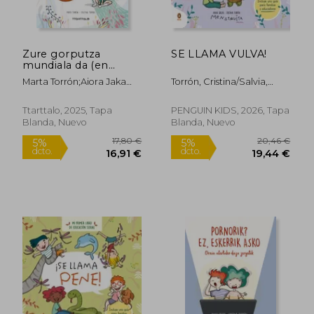
22,33 €
26,71
5%
5%
dcto.
dcto.
21,21 €
25,37
Zure gorputza
SE LLAMA VULVA!
mundiala da (en
Euskera)
Marta Torrón;Aiora Jaka
Torrón, Cristina/Salvia,
Irizar;Cristina Torrón Villalta
Anna
Ttarttalo, 2025, Tapa
PENGUIN KIDS, 2026, Tapa
Blanda, Nuevo
Blanda, Nuevo