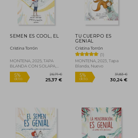
SEMEN ES COOL, EL
TU CUERPO ES
GENIAL
Cristina Torrón
Cristina Torrón
(1)
MONTENA, 2025, TAPA
MONTENA, 2023, Tapa
BLANDA CON SOLAPA,
Blanda, Nuevo
Nuevo
21,47 €
31,83
5%
5%
dcto.
dcto.
20,40 €
30,24