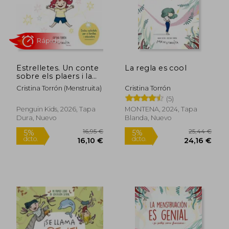
Rápido
Rápido
Estrelletes. Un conte
La regla es cool
sobre els plaers i la
intimitat (en Català,)
Cristina Torrón (Menstruita)
Cristina Torrón
(5)
Penguin Kids, 2026, Tapa
MONTENA, 2024, Tapa
Dura, Nuevo
Blanda, Nuevo
15,95 €
18,95
5%
5%
dcto.
dcto.
15,15 €
18,00