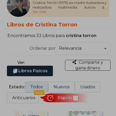
Cristina Torrón (1979) es madre ilustradora y
realizadora multimedia. Autora de
Ver más
Mammasutra y ¿Quieres nadar conmigo?,
ha creado el proyecto de educación
sexual Menstruita, del que forma parte
Libros de Cristina Torron
este libro.
Encontramos 33 Libros para
cristina torron
Ordenar por
Comparte y
Ver:
gana dinero
Libros Físicos
Estado:
Todos
Nuevos
Usados
Nuevo
Anticuarios
Rápido