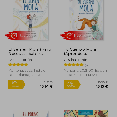
El Semen Mola (Pero
Tu Cuerpo Mola
Necesitas Saber
(Aprende a
Como Funciona)
Descubrirlo)
Cristina Torrón
Cristina Torrón
(5)
(4)
Rápido
Rápido
Montena, 2022, 1 Edición,
Montena, 2021, 001 Edición,
Tapa Blanda, Nuevo
Tapa Blanda, Nuevo
15,95 €
15,95