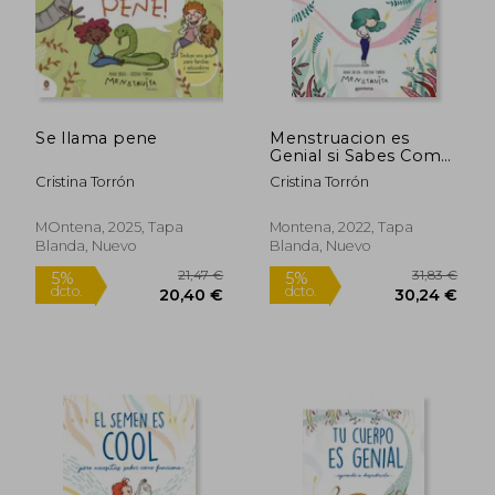
Rápido
Se llama pene
Menstruacion es
Genial si Sabes Como
Funciona
Cristina Torrón
Cristina Torrón
MOntena, 2025, Tapa
Montena, 2022, Tapa
Blanda, Nuevo
Blanda, Nuevo
16,95 €
25,44
5%
5%
dcto.
dcto.
16,10 €
24,16