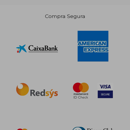
Compra Segura
26,71 €
5%
dcto.
25,37 €