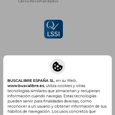
Libros Recomendados
Suscríbete para recibir ofertas y
promociones
BUSCALIBRE ESPAÑA SL
, en su Web,
www.buscalibre.es
, utiliza cookies y otras
tecnologías similares que almacenan y recuperan
información cuando navegas. Estas tecnologías
pueden servir para finalidades diversas, como
¿Necesitas ayuda?
reconocer a un usuario y obtener información de sus
hábitos de navegación. Los usos concretos que