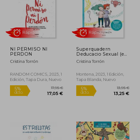
17,95 €
18,95
5%
5%
dcto.
dcto.
17,05 €
18,00
NI PERMISO NI
Superquadern
PERDON
Deducacio Sexual (en
Catalán)
Cristina Torrón
Cristina Torrón
RANDOM COMICS, 2023, 1
Montena, 2023, 1 Edición,
Edición, Tapa Dura, Nuevo
Tapa Blanda, Nuevo
Rápido
Rápido