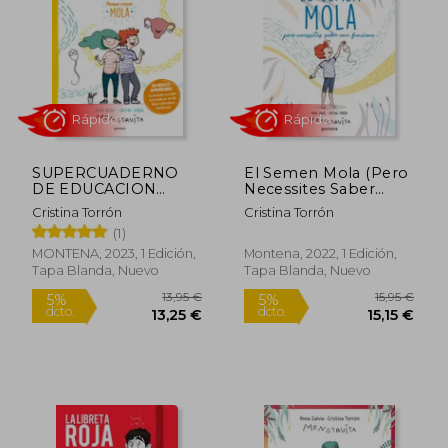
15,95 €
16,95
5%
5%
dcto.
dcto.
15,15 €
16,10
SUPERCUADERNO
El Semen Mola (Pero
DE EDUCACION
Necessites Saber
SEXUAL
com Funciona)
Cristina Torrón
Cristina Torrón
(Menstruita) (en
(1)
Catalán)
MONTENA, 2023, 1 Edición,
Montena, 2022, 1 Edición,
Tapa Blanda, Nuevo
Tapa Blanda, Nuevo
Rápido
Rápido