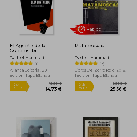
El Agente de la
Matamoscas
Continental
7,56 €
6,34
Dashiell Hammett
Dashiell Hammett
(1)
(2)
Alianza Editorial, 2011, 1
Libros Del Zorro Rojo, 2018,
Edición, Tapa Blanda,
1 Edición, Tapa Blanda,
Nuevo
Nuevo