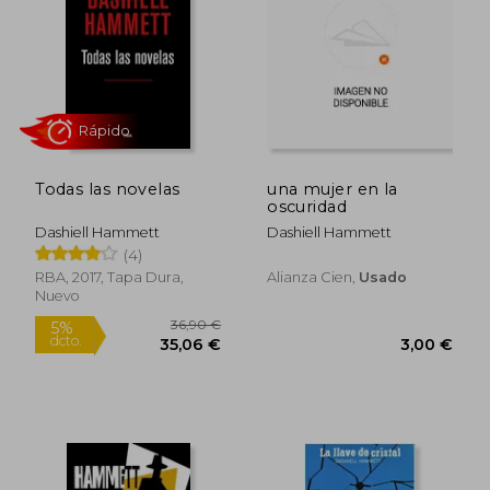
14,50 €
13,50
5%
5%
dcto.
dcto.
13,78 €
12,83
Todas las novelas
una mujer en la
oscuridad
Dashiell Hammett
Dashiell Hammett
(4)
RBA, 2017, Tapa Dura,
Alianza Cien,
Usado
Nuevo
Rápido