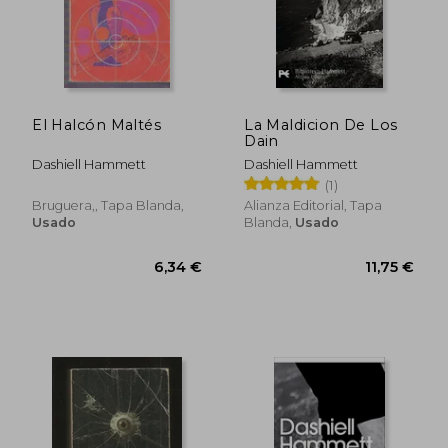
El Halcón Maltés
La Maldicion De Los
Dain
Dashiell Hammett
Dashiell Hammett
(1)
Bruguera,, Tapa Blanda,
Alianza Editorial, Tapa
Usado
Blanda,
Usado
16,50
5%
dcto.
9,48 €
15,68