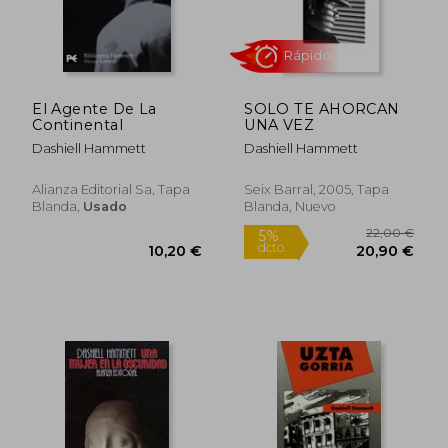
El Agente De La
SOLO TE AHORCAN
Continental
UNA VEZ
Dashiell Hammett
Dashiell Hammett
Alianza Editorial Sa, Tapa
Seix Barral, 2005, Tapa
Blanda,
Usado
Blanda, Nuevo
13,74
5%
dcto.
6,34 €
13,05