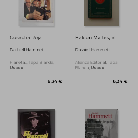
Cosecha Roja
Halcon Maltes, el
Dashiell Hammett
Dashiell Hammett
Planeta.,, Tapa Blanda,
Alianza Editorial, Tapa
16,50
5%
Usado
Blanda,
Usado
dcto.
6,34 €
15,68