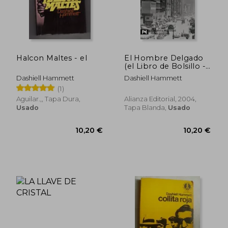
Halcon Maltes - el
El Hombre Delgado
(el Libro de Bolsillo -
Bibliotecas de Autor -
Dashiell Hammett
Dashiell Hammett
Biblioteca Hammett)
(1)
Aguilar.,, Tapa Dura,
Alianza Editorial, 2004,
Usado
Tapa Blanda,
Usado
16,00 €
16,00
5%
5%
dcto.
dcto.
15,20 €
15,20