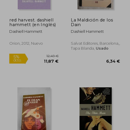
red harvest. dashiell
La Maldición de los
7,48
hammett (en Inglés)
Dain
5%
dcto.
10,20 €
7,11
Dashiell Hammett
Dashiell Hammett
Orion, 2012, Nuevo
Salvat Editores, Barcelona,,
Tapa Blanda,
Usado