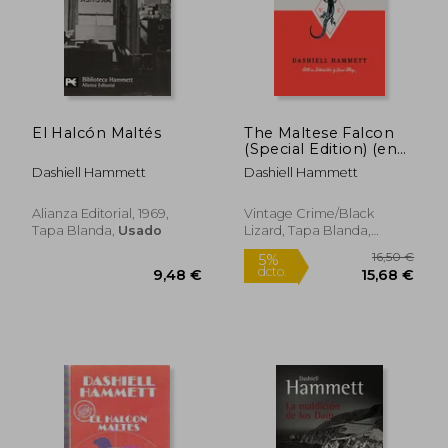
El Halcón Maltés
The Maltese Falcon
(Special Edition) (en
Inglés)
Dashiell Hammett
Dashiell Hammett
Alianza Editorial, 1969,
Vintage Crime/Black
Tapa Blanda,
Usado
Lizard, Tapa Blanda,
Nuevo
6,34 €
9,48