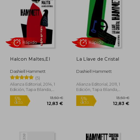
Halcon Maltes,El
La Llave de Cristal
Dashiell Hammett
Dashiell Hammett
(5)
Rápido
Rápido
Alianza Editorial, 2014, 1
Alianza Editorial, 2011, 1
Edición, Tapa Blanda,
Edición, Tapa Blanda,
Nuevo
Nuevo
13,50 €
13,50