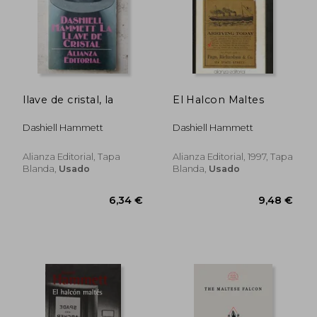
Rápido
llave de cristal, la
El Halcon Maltes
Dashiell Hammett
Dashiell Hammett
15,50 €
26,90
5%
5%
dcto.
dcto.
14,73 €
25,56
Alianza Editorial, Tapa
Alianza Editorial, 1997, Tapa
Blanda,
Usado
Blanda,
Usado