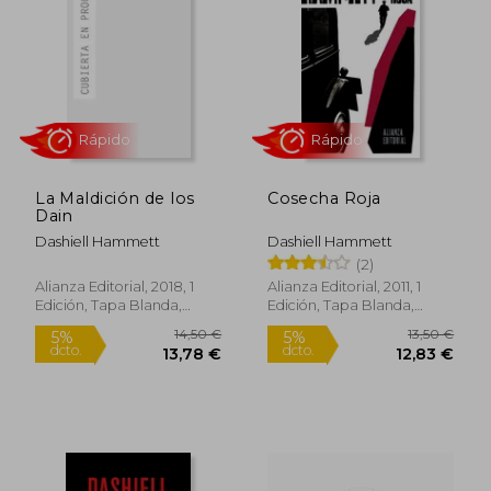
5%
5%
dcto.
dcto.
12,83 €
12,83
La Maldición de los
Cosecha Roja
Dain
Dashiell Hammett
Dashiell Hammett
(2)
Alianza Editorial, 2018, 1
Alianza Editorial, 2011, 1
Edición, Tapa Blanda,
Edición, Tapa Blanda,
Rápido
Rápido
Nuevo
Nuevo