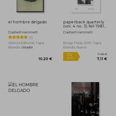
8,00
5%
dcto.
8,35 €
7,60
el hombre delgado
paperback quarterly
(vol. 4 no. 3) fall 1981
(en Inglés)
Dashiell Hammett
Dashiell Hammett
(1)
Alianza Editorial, Tapa
Borgo Press, 2010, Tapa
Blanda,
Usado
Blanda, Nuevo