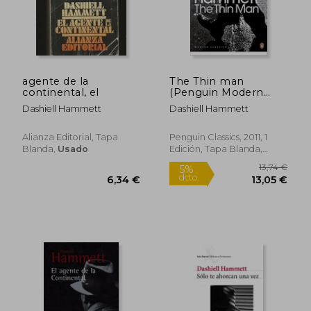
agente de la
The Thin man
continental, el
(Penguin Modern
Classics) (en Inglés)
Dashiell Hammett
Dashiell Hammett
Alianza Editorial, Tapa
Penguin Classics, 2011, 1
Blanda,
Usado
Edición, Tapa Blanda,
Nuevo
6,34 €
11,75