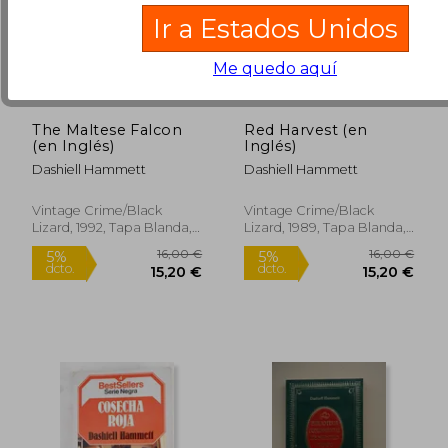
Ir a Estados Unidos
Me quedo aquí
The Maltese Falcon
Red Harvest (en
(en Inglés)
Inglés)
12,49 €
5%
Dashiell Hammett
Dashiell Hammett
dcto.
11,87 €
6,34
Vintage Crime/Black
Vintage Crime/Black
Lizard, 1992, Tapa Blanda,
Lizard, 1989, Tapa Blanda,
Nuevo
Nuevo