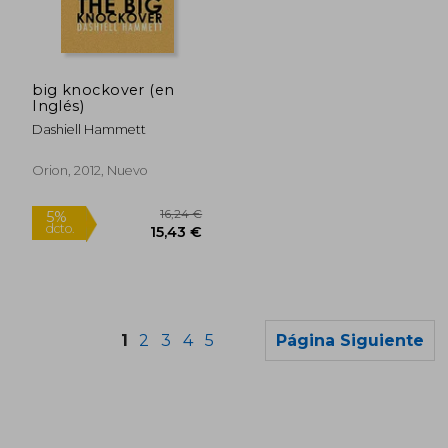
big knockover (en
Inglés)
Dashiell Hammett
Orion, 2012, Nuevo
1
2
3
4
5
Página Siguiente