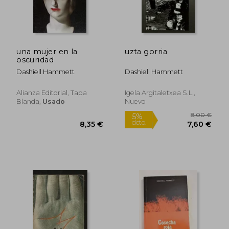
una mujer en la
uzta gorria
oscuridad
Dashiell Hammett
Dashiell Hammett
Alianza Editorial, Tapa
Igela Argitaletxea S.l.,
Blanda,
Usado
Nuevo
Rápido
22,00
5%
dcto.
10,20 €
20,90