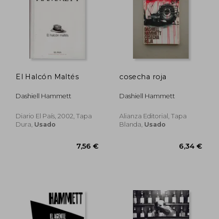
13,50 €
5%
dcto.
12,83 €
5,00
El Halcón Maltés
cosecha roja
Dashiell Hammett
Dashiell Hammett
Diario El País, 2002, Tapa
Alianza Editorial, Tapa
Dura,
Usado
Blanda,
Usado