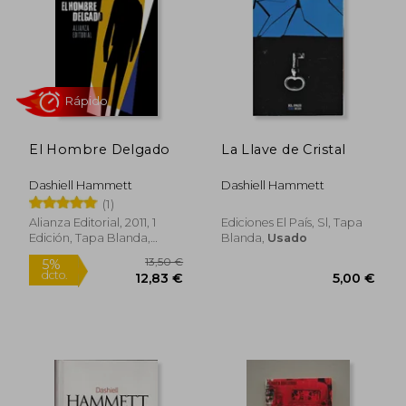
36,90 €
5%
dcto.
35,06 €
3,00
El Hombre Delgado
La Llave de Cristal
Dashiell Hammett
Dashiell Hammett
(1)
Alianza Editorial, 2011, 1
Ediciones El País, Sl, Tapa
Edición, Tapa Blanda,
Blanda,
Usado
Nuevo
Rápido