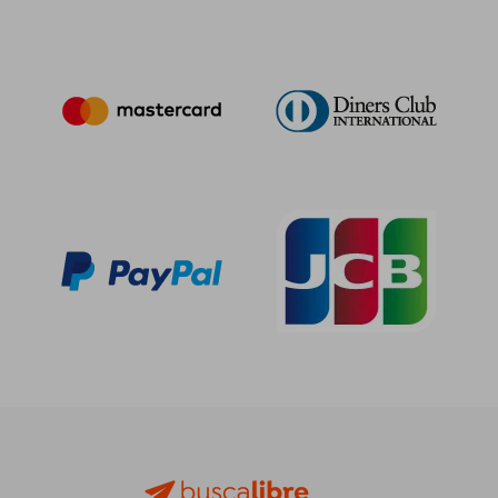
16,24 €
5%
dcto.
15,43 €