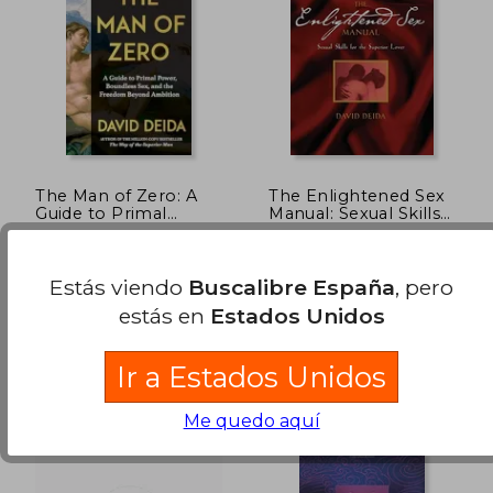
37,98
5%
dcto.
19,20 €
36,08
The Man of Zero: A
The Enlightened Sex
Guide to Primal
Manual: Sexual Skills
Power, Boundless
for the Superior
Deida, David
Deida, David
Sex, and the Freedom
Lover (en Inglés)
Beyond Ambition (en
Inglés)
Estás viendo
Buscalibre España
, pero
St. Martin's Essentials /
Sounds True, Tapa Blanda,
Sounds True, 2026, Tapa
Nuevo
estás en
Estados Unidos
Dura, Nuevo
Ir a Estados Unidos
Me quedo aquí