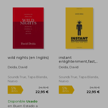
33,38 €
24,30
5%
5%
dcto.
dcto.
31,71 €
23,08
wild nights (en Inglés)
instant
enlightenment,fast,
deep and sexy (en
Deida, David
Deida, David
Inglés)
Sounds True, Tapa Blanda,
Sounds True, Tapa Blanda,
Nuevo
Nuevo
Disponible
Usado
en Buen Estado a