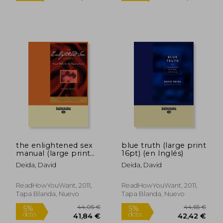
the enlightened sex
blue truth (large print
manual (large print
16pt) (en Inglés)
16pt) (en Inglés)
Deida, David
Deida, David
ReadHowYouWant, 2011,
ReadHowYouWant, 2011,
25,12 €
20,30
5%
5%
Tapa Blanda, Nuevo
Tapa Blanda, Nuevo
dcto.
dcto.
23,86 €
19,28