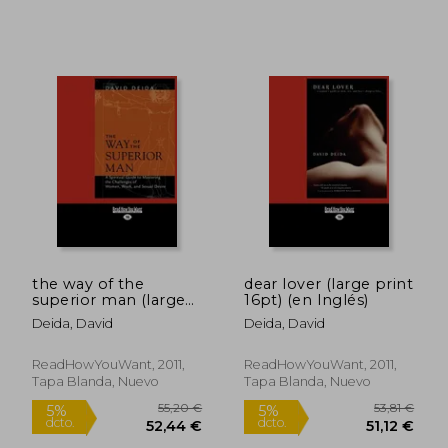
the way of the
dear lover (large print
superior man (large
16pt) (en Inglés)
print 16pt) (en Inglés)
Deida, David
Deida, David
ReadHowYouWant, 2011,
ReadHowYouWant, 2011,
Tapa Blanda, Nuevo
Tapa Blanda, Nuevo
33,33 €
33,36
5%
5%
dcto.
dcto.
31,66 €
31,69