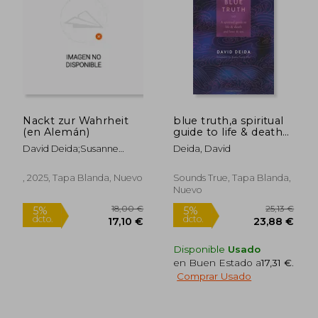
24,98 €
18,00
5%
5%
dcto.
dcto.
23,73 €
17,10
Nackt zur Wahrheit
blue truth,a spiritual
(en Alemán)
guide to life & death
and love & sex (en
David Deida;Susanne
Deida, David
Inglés)
Lötscher
, 2025, Tapa Blanda, Nuevo
Sounds True, Tapa Blanda,
Nuevo
Disponible
Usado
en Buen Estado a
17,31 €
.
Comprar Usado