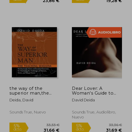
24,16 €
24,16
5%
5%
dcto.
dcto.
22,95 €
22,95
the way of the
Dear Lover: A
superior man,the
Woman's Guide to
teaching sessions
Men, Sex, and Love's
Deida, David
David Deida
Deepest Bliss
(Audiolibro) (en
Inglés)
Sounds True, Nuevo
Sounds True, Audiolibro,
Nuevo