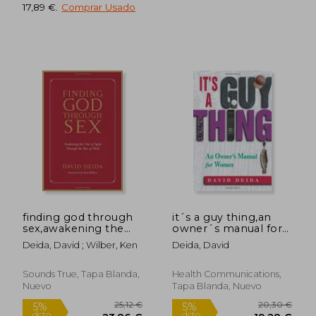
17,89 €
.
Comprar Usado
18,00 €
25,13
5%
5%
dcto.
dcto.
17,10 €
23,88
finding god through
it´s a guy thing,an
sex,awakening the
owner´s manual for
one of spirit through
women (en Inglés)
Deida, David ; Wilber, Ken
Deida, David
the two of flesh (en
Inglés)
Sounds True, Tapa Blanda,
Health Communications,
Nuevo
Tapa Blanda, Nuevo