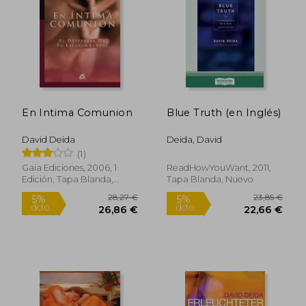
16,00 €
23,95
5%
5%
dcto.
dcto.
15,19 €
22,75
En Intima Comunion
Blue Truth (en Inglés)
David Deida
Deida, David
(1)
Gaia Ediciones, 2006, 1
ReadHowYouWant, 2011,
Edición, Tapa Blanda,
Tapa Blanda, Nuevo
Nuevo