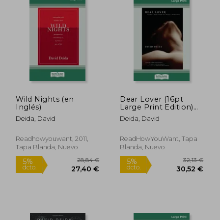
Wild Nights (en
Dear Lover (16pt
Inglés)
Large Print Edition)
(en Inglés)
Deida, David
Deida, David
Readhowyouwant, 2011,
ReadHowYouWant, Tapa
Tapa Blanda, Nuevo
Blanda, Nuevo
18,00 €
31,79
5%
5%
dcto.
dcto.
17,10 €
30,20