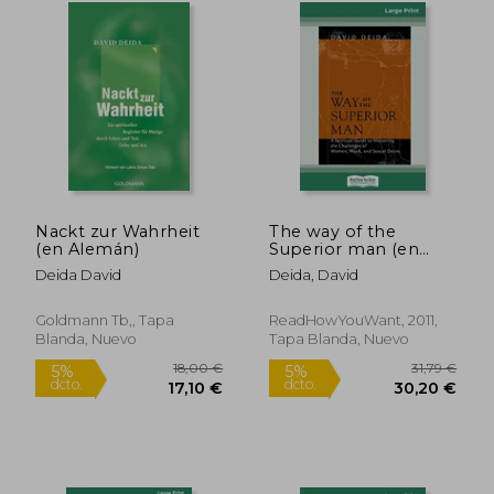
Nackt zur Wahrheit
The way of the
(en Alemán)
Superior man (en
Inglés)
Deida David
Deida, David
Goldmann Tb,, Tapa
ReadHowYouWant, 2011,
Blanda, Nuevo
Tapa Blanda, Nuevo
18,00 €
5%
dcto.
17,10 €
18,00