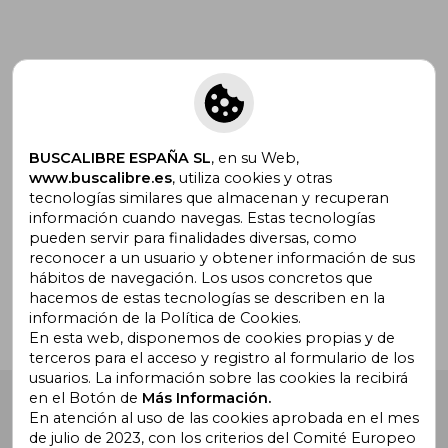
Suscríbete para recibir ofertas y
promociones
BUSCALIBRE ESPAÑA SL
, en su Web,
www.buscalibre.es
, utiliza cookies y otras
tecnologías similares que almacenan y recuperan
información cuando navegas. Estas tecnologías
pueden servir para finalidades diversas, como
¿Necesitas ayuda?
reconocer a un usuario y obtener información de sus
hábitos de navegación. Los usos concretos que
hacemos de estas tecnologías se describen en la
Ir a Centro de Soporte
información de la Política de Cookies.
En esta web, disponemos de cookies propias y de
terceros para el acceso y registro al formulario de los
usuarios. La información sobre las cookies la recibirá
en el Botón de
Más Información.
Buscalibre España
. Calle Energía, 65, Nave 3 (08940),
Cornellà de Llobregat, Barcelona. Derechos Reservados.
En atención al uso de las cookies aprobada en el mes
de julio de 2023, con los criterios del Comité Europeo