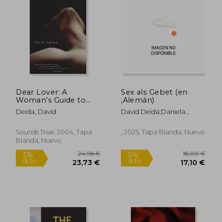
Dear Lover: A
Sex als Gebet (en
Woman's Guide to
,Alemán)
Men, Sex, and Love's
Deida, David
David Deida;Daniela
Deepest Bliss (en
Schenker
Inglés)
Sounds True, 2004, Tapa
, 2025, Tapa Blanda, Nuevo
Blanda, Nuevo