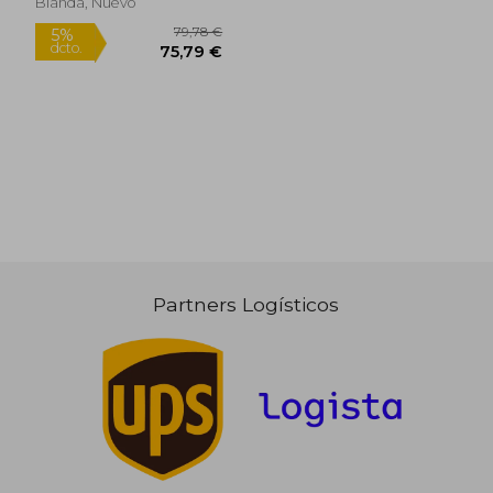
Blanda, Nuevo
44,05 €
44,65
5%
5%
dcto.
dcto.
41,84 €
42,42
Partners Logísticos