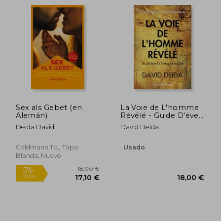
24,15 €
17,8
5%
5%
Sex als Gebet (en
La Voie de L'homme
dcto.
dcto.
22,95 €
16,92
Alemán)
Révélé - Guide D'éveil
à L'énergie Masculine
Deida David
David Deida
(en Francés)
Goldmann Tb,, Tapa
,
Usado
Blanda, Nuevo