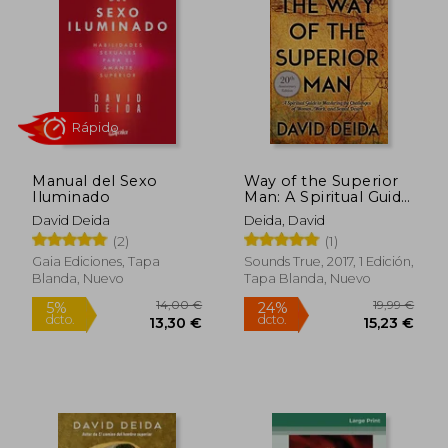
5%
5%
dcto.
dcto.
13,30 €
6,60
Manual del Sexo
Way of the Superior
Iluminado
Man: A Spiritual Guide
to Mastering the
David Deida
Deida, David
Challenges of
(2)
(1)
Women, Work, and
Sexual Desire (en
Gaia Ediciones, Tapa
Sounds True, 2017, 1 Edición,
Inglés)
Blanda, Nuevo
Tapa Blanda, Nuevo
Rápido