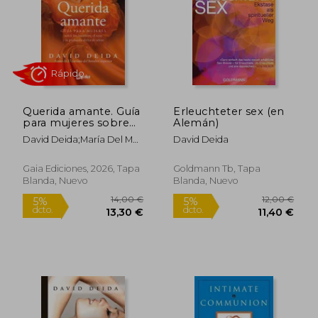
28,27 €
23,85
5%
5%
dcto.
dcto.
26,86 €
22,66
Querida amante. Guía
Erleuchteter sex (en
para mujeres sobre
Alemán)
los hombres, el sexo
David Deida;María Del Mar
David Deida
y la profunda dicha de
Cañas
amar
Gaia Ediciones, 2026, Tapa
Goldmann Tb, Tapa
Blanda, Nuevo
Blanda, Nuevo
Rápido