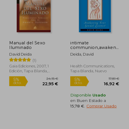
Manual del Sexo
intimate
14,00 €
12,00
Iluminado
communion,awakening
5%
5%
dcto.
dcto.
your sexual essence
13,30 €
11,40
David Deida
Deida, David
(en Inglés)
(1)
Gaia Ediciones, 2007, 1
Health Communications,
Edición, Tapa Blanda,
Tapa Blanda, Nuevo
Nuevo
Disponible
Usado
en Buen Estado a
15,78 €
.
Comprar Usado