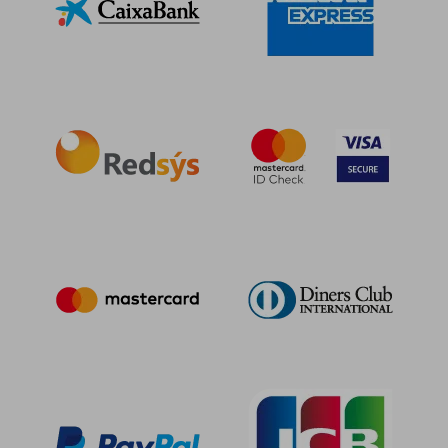
79,78 €
5%
dcto.
75,79 €