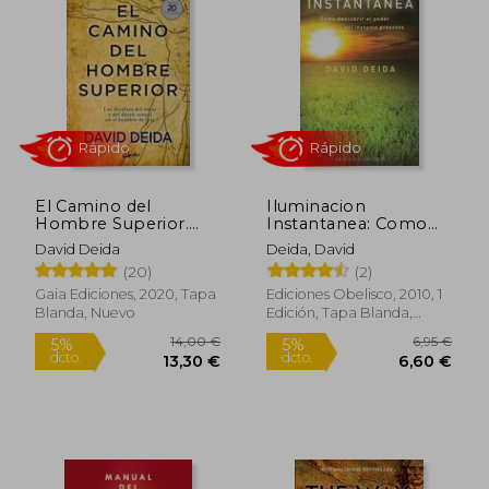
El Camino del
Iluminacion
Hombre Superior.
Instantanea: Como
Guía Espiritual.
Descubrir el Poder
David Deida
Deida, David
Edición 20
del Instante Presente
(20)
(2)
Rápido
Rápido
Aniversario: Los
= Instant
Desafíos del Amor y
Enlightenment
Gaia Ediciones, 2020, Tapa
Ediciones Obelisco, 2010, 1
del Deseo Sexual en
Blanda, Nuevo
Edición, Tapa Blanda,
el Hombre de hoy
Nuevo
14,00 €
6,95