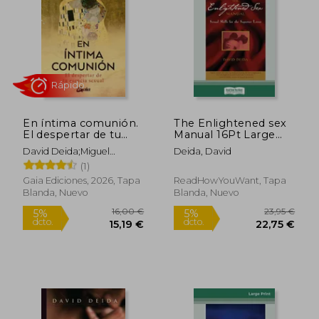
14,00 €
19,99
5%
24%
dcto.
dcto.
13,30 €
15,23
En íntima comunión.
The Enlightened sex
El despertar de tu
Manual 16Pt Large
esencia sexual
Print Edition (en
David Deida;Miguel
Deida, David
Inglés)
Iribarren
(1)
Gaia Ediciones, 2026, Tapa
ReadHowYouWant, Tapa
Blanda, Nuevo
Blanda, Nuevo
Rápido