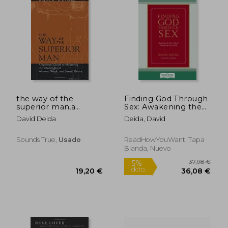
the way of the
Finding God Through
superior man,a
Sex: Awakening the
spiritual guide to
One of Spirit
David Deida
Deida, David
mastering the
Through the Two of
challenges of
Flesh (16pt Large
woman, work, and
Print Edition) (en
Sounds True,
Usado
ReadHowYouWant, Tapa
sexual desire
Inglés)
Blanda, Nuevo
28,84 €
32,13
5%
5%
dcto.
dcto.
27,40 €
30,52