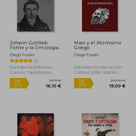
Johann Gottlieb
Marx y el Atomismo
Fichte y la Ontologia
Griego
de la Praxis
Diego Fusaro
Diego Fusaro
(1)
15,00 €
20,00
5%
5%
dcto.
dcto.
14,25 €
19,00
Eas Editorial (Ediciones
Ediciones De Intervención
Camzo), Tapa Blanda,
Cultural, 2018, 1 Edición,
Nuevo
Tapa Blanda, Nuevo