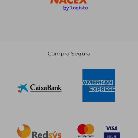
87,04 €
5%
dcto.
82,69 €
Compra Segura