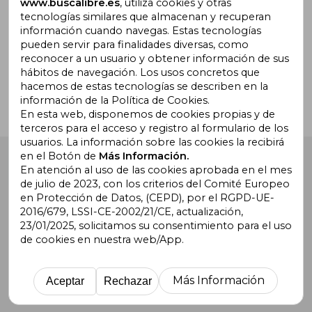
www.buscalibre.es
, utiliza cookies y otras
tecnologías similares que almacenan y recuperan
información cuando navegas. Estas tecnologías
pueden servir para finalidades diversas, como
¿Necesitas ayuda?
reconocer a un usuario y obtener información de sus
hábitos de navegación. Los usos concretos que
hacemos de estas tecnologías se describen en la
Ir a Centro de Soporte
información de la Política de Cookies.
En esta web, disponemos de cookies propias y de
terceros para el acceso y registro al formulario de los
usuarios. La información sobre las cookies la recibirá
en el Botón de
Más Información.
Buscalibre España
. Calle Energía, 65, Nave 3 (08940),
Cornellà de Llobregat, Barcelona. Derechos Reservados.
En atención al uso de las cookies aprobada en el mes
de julio de 2023, con los criterios del Comité Europeo
en Protección de Datos, (CEPD), por el RGPD-UE-
2016/679, LSSI-CE-2002/21/CE, actualización,
23/01/2025, solicitamos su consentimiento para el uso
de cookies en nuestra web/App.
Buscalibre Argentina
|
Buscalibre Chile
|
Buscalibre
Colombia
|
Buscalibre Ecuador
|
Buscalibre España
|
Buscalibre Uruguay
|
Buscalibre México
|
Buscalibre
Más Información
Aceptar
Rechazar
Perú
|
Buscalibre Estados Unidos
|
Buscalibre Otros
Países
|
Bookdelivery Reino Unido