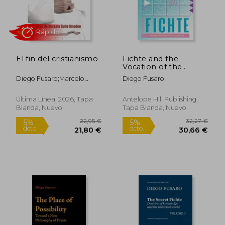
El fin del cristianismo
Fichte and the
Vocation of the
Intellectual (en
Diego Fusaro;Marcelo
Diego Fusaro
Inglés)
Gullo
Última Línea, 2026, Tapa
Antelope Hill Publishing,
Blanda, Nuevo
Tapa Blanda, Nuevo
17,95 €
26,43
5%
5%
dcto.
dcto.
17,05 €
25,11