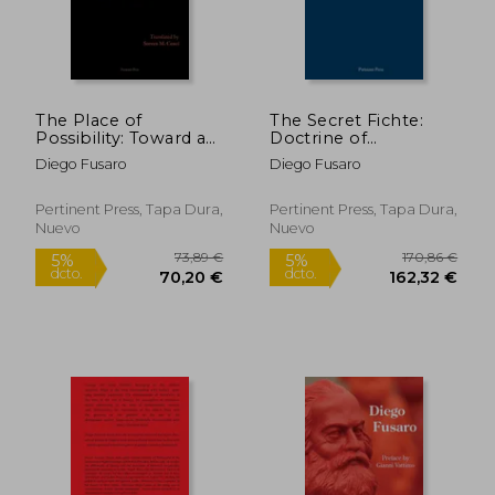
The Place of
The Secret Fichte:
Possibility: Toward a
Doctrine of
New Philosophy of
knowledge and the
Diego Fusaro
Diego Fusaro
Praxis (en Inglés)
historical world Vol. 1
Rápido
(en Inglés)
Pertinent Press, Tapa Dura,
Pertinent Press, Tapa Dura,
Nuevo
Nuevo
22,95 €
32,27
5%
5%
dcto.
dcto.
21,80 €
30,66