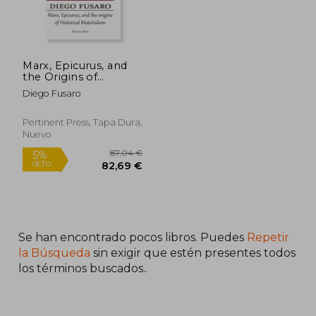
Marx, Epicurus, and
the Origins of
Historical Materialism
Diego Fusaro
(en Inglés)
Pertinent Press, Tapa Dura,
Nuevo
Se han encontrado pocos libros. Puedes
Repetir
la Búsqueda
sin exigir que estén presentes todos
los términos buscados..