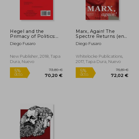
Hegel and the
Marx, Again! The
Primacy of Politics:
Spectre Returns (en
Taming the Wild
Inglés)
Diego Fusaro
Diego Fusaro
Beast of the Market
(en Inglés)
New Publisher, 2018, Tapa
Whitelocke Publications,
Dura, Nuevo
2017, Tapa Dura, Nuevo
73,89 €
170,86
5%
5%
dcto.
dcto.
70,20 €
162,32