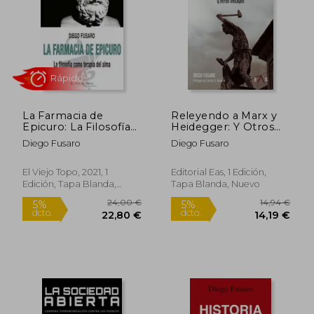
24,00 €
24,00
5%
5%
dcto.
dcto.
22,80 €
22,80
La Farmacia de
Releyendo a Marx y
Epicuro: La Filosofía
Heidegger: Y Otros
Como Terapia del
Ensayos
Diego Fusaro
Diego Fusaro
Alma
El Viejo Topo, 2021, 1
Editorial Eas, 1 Edición,
Edición, Tapa Blanda,
Tapa Blanda, Nuevo
Nuevo
Rápido