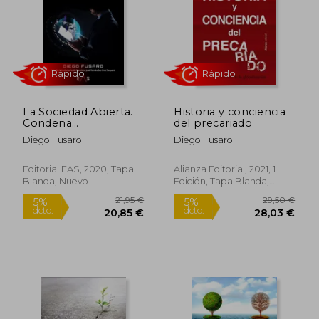
24,00 €
14,94
5%
5%
dcto.
dcto.
22,80 €
14,19
La Sociedad Abierta.
Historia y conciencia
Condena
del precariado
Turbomundialista
Diego Fusaro
Diego Fusaro
Contra los Pueblos
Editorial EAS, 2020, Tapa
Alianza Editorial, 2021, 1
Blanda, Nuevo
Edición, Tapa Blanda,
Nuevo
Rápido
Rápido