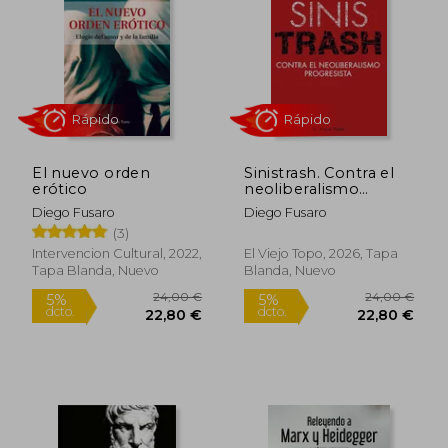
16,00 €
20,00
5%
5%
dcto.
dcto.
15,20 €
19,00
El nuevo orden
Sinistrash. Contra el
erótico
neoliberalismo
progresista
Diego Fusaro
Diego Fusaro
(3)
Intervencion Cultural, 2022,
El Viejo Topo, 2026, Tapa
Tapa Blanda, Nuevo
Blanda, Nuevo
Rápido
Rápido