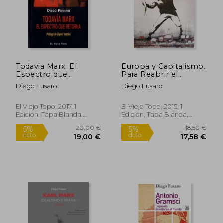
Todavia Marx. El
Europa y Capitalismo.
Espectro que
Para Reabrir el
Retorna
Futuro.
Diego Fusaro
Diego Fusaro
El Viejo Topo, 2017, 1
El Viejo Topo, 2015, 1
Edición, Tapa Blanda,
Edición, Tapa Blanda,
16,95 €
20,00
5%
5%
Nuevo
Nuevo
dcto.
dcto.
16,10 €
19,00