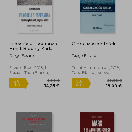
Filosofía y Esperanza.
Globalización Infeliz
21,95 €
29,50
Ernst Bloch y Karl
5%
5%
dcto.
dcto.
Löwith, Intérpretes
20,85 €
28,03
Diego Fusaro
Diego Fusaro
de Marx.
El Viejo Topo, 2018, 1
Tirant Humanidades, 2019,
Edición, Tapa Blanda,
Tapa Blanda, Nuevo
Nuevo