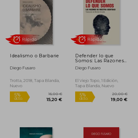
5%
5%
dcto.
dcto.
17,10 €
18,05
Idealismo o Barbarie
Defender lo que
Somos: Las Razones
de Nuestra Identidad
Diego Fusaro
Diego Fusaro
Trotta, 2018, Tapa Blanda,
El Viejo Topo, 1 Edición,
Nuevo
Tapa Blanda, Nuevo
Rápido
Rápido