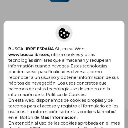
Suscríbete para recibir ofertas y
promociones
BUSCALIBRE ESPAÑA SL
, en su Web,
www.buscalibre.es
, utiliza cookies y otras
tecnologías similares que almacenan y recuperan
información cuando navegas. Estas tecnologías
pueden servir para finalidades diversas, como
¿Necesitas ayuda?
reconocer a un usuario y obtener información de sus
hábitos de navegación. Los usos concretos que
hacemos de estas tecnologías se describen en la
Ir a Centro de Soporte
información de la Política de Cookies.
En esta web, disponemos de cookies propias y de
terceros para el acceso y registro al formulario de los
usuarios. La información sobre las cookies la recibirá
en el Botón de
Más Información.
Buscalibre España
. Calle Energía, 65, Nave 3 (08940),
Cornellà de Llobregat, Barcelona. Derechos Reservados.
En atención al uso de las cookies aprobada en el mes