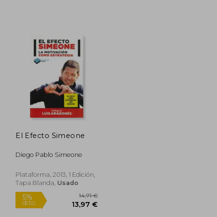
16,95 €
19,00
5%
5%
dcto.
dcto.
16,10 €
18,05
El Efecto Simeone
Diego Pablo Simeone
Plataforma, 2013, 1 Edición,
Tapa Blanda,
Usado