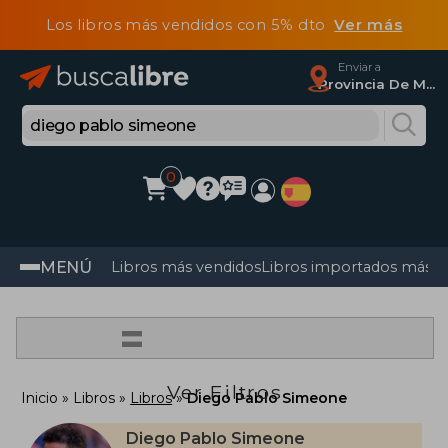
Los libros más vendidos con 5% dto
Ver más
Enviar a
Provincia De Madrid
0
MENÚ
Libros más vendidos
Libros importados más v
=
Ver Filtros
Inicio
Libros
Libros
Diego Pablo Simeone
Diego Pablo Simeone