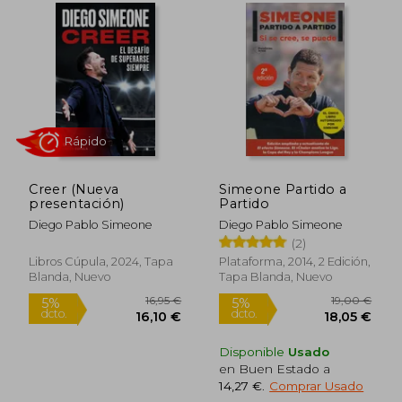
personal. Estas obras pertenecen al
género de literatura deportiva y
motivacional, ofreciendo una visión
profunda de su metodología y enfoque en
el liderazgo y la gestión de equipos.
Creer (Nueva
Simeone Partido a
presentación)
Partido
Diego Pablo Simeone
Diego Pablo Simeone
(2)
Rápido
Libros Cúpula, 2024, Tapa
Plataforma, 2014, 2 Edición,
Blanda, Nuevo
Tapa Blanda, Nuevo
Disponible
Usado
en Buen Estado a
14,27 €
.
Comprar Usado