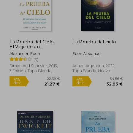
La Prueba del Cielo:
La Prueba del cielo
El Viaje de un
Neurocirujano a la
Alexander, Eben
Eben Alexander
Vida Después de la
(3)
21,24 €
23,68
Muerte (en Inglés)
5%
5%
dcto.
dcto.
20,18 €
22,50
Simon And Schuster, 2013,
Aquari Argentina, 2022,
3 Edición, Tapa Blanda,
Tapa Blanda, Nuevo
Nuevo