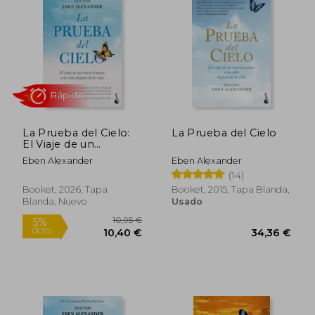
La Prueba del Cielo:
La Prueba del Cielo
El Viaje de un
Neurocirujano a la
Eben Alexander
Eben Alexander
Vida Después de la
(14)
Rápido
Vida
Booket, 2026, Tapa
Booket, 2015, Tapa Blanda,
Blanda, Nuevo
Usado
10,95 €