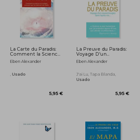
15,32 €
19,72
5%
5%
dcto.
dcto.
14,55 €
18,73
La Carte du Paradis:
La Preuve du Paradis:
Comment la Science
Voyage D'un
et la Religion
Neurochirurgien Dans
Eben Alexander
Eben Alexander
Prouvent que L'au-
L'après-Vie. (en
Delà est une Réalité
Francés)
(en Francés)
,
Usado
J'ai Lu, Tapa Blanda,
Usado