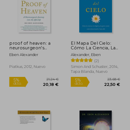
proof of heaven: a
El Mapa Del Cielo:
neurosurgeon's
Cómo La Ciencia, La
journey into the
Religión Y La Gente
5,95 €
5,95
Eben Alexander
Alexander, Eben
afterlife (en Inglés)
Común Están
(2)
Demostrando El Más
Allá (spanish Edition)
Piatkus, 2012, Nuevo
Simon And Schuster, 2014,
Tapa Blanda, Nuevo