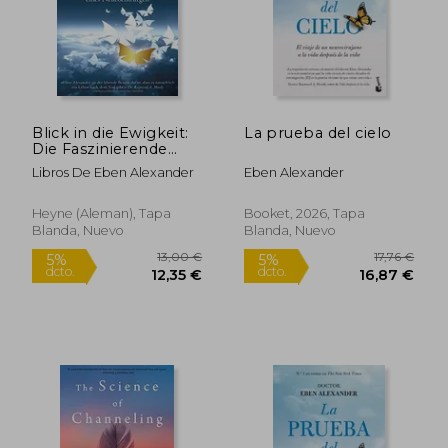
Blick in die Ewigkeit:
La prueba del cielo
Die Faszinierende
Nahtoderfahrung
Libros De Eben Alexander
Eben Alexander
Eines Neurochirurgen
(en Alemán)
Heyne (Aleman), Tapa
Booket, 2026, Tapa
Blanda, Nuevo
Blanda, Nuevo
22,39 €
34,56
5%
5%
dcto.
dcto.
21,27 €
32,83