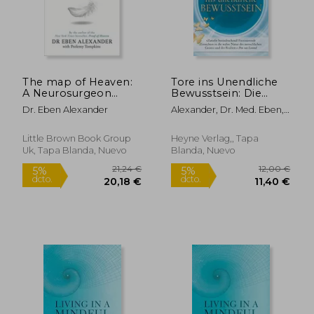
The map of Heaven:
Tore ins Unendliche
A Neurosurgeon
Bewusstsein: Die
Explores the
Grenzen der Realität
Dr. Eben Alexander
Alexander, Dr. Med. Eben,
Mysteries of the
Überwinden und die
Newell, Karen
Afterlife and the
Wahre Natur des
Truth About What
Lebens Entdecken
Little Brown Book Group
Heyne Verlag,, Tapa
Lies Beyond (en
(en Alemán)
Uk, Tapa Blanda, Nuevo
Blanda, Nuevo
Inglés)
19,99 €
21,29
5%
5%
dcto.
dcto.
18,99 €
20,23