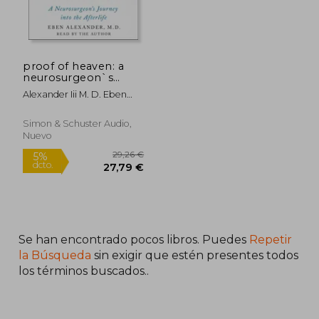
proof of heaven: a
neurosurgeon`s
near-death
Alexander Iii M. D. Eben
experience and
Alexander Eben M. D. ,
journey into the
Alexander Iii M. D. Eben
afterlife (en Inglés)
Simon & Schuster Audio,
Nuevo
Se han encontrado pocos libros. Puedes
Repetir
la Búsqueda
sin exigir que estén presentes todos
los términos buscados..