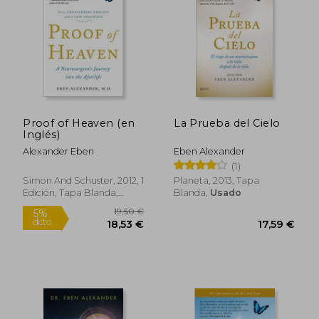
18,95 €
14,50
5%
5%
dcto.
dcto.
18,00 €
13,78
Proof of Heaven (en
La Prueba del Cielo
Inglés)
Alexander Eben
Eben Alexander
(1)
Simon And Schuster, 2012, 1
Planeta, 2013, Tapa
Edición, Tapa Blanda,
Blanda,
Usado
Nuevo