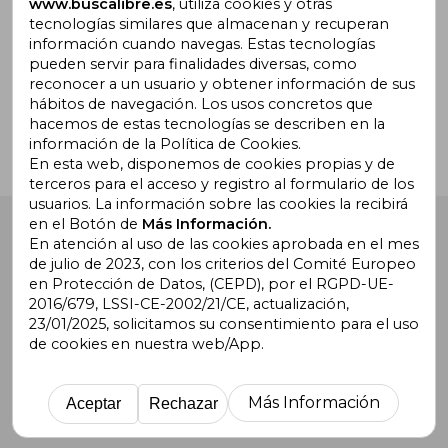
www.buscalibre.es
, utiliza cookies y otras
tecnologías similares que almacenan y recuperan
información cuando navegas. Estas tecnologías
pueden servir para finalidades diversas, como
¿Necesitas ayuda?
reconocer a un usuario y obtener información de sus
hábitos de navegación. Los usos concretos que
hacemos de estas tecnologías se describen en la
Ir a Centro de Soporte
información de la Política de Cookies.
En esta web, disponemos de cookies propias y de
terceros para el acceso y registro al formulario de los
usuarios. La información sobre las cookies la recibirá
en el Botón de
Más Información.
Buscalibre España
. Calle Energía, 65, Nave 3 (08940),
Cornellà de Llobregat, Barcelona. Derechos Reservados.
En atención al uso de las cookies aprobada en el mes
de julio de 2023, con los criterios del Comité Europeo
en Protección de Datos, (CEPD), por el RGPD-UE-
2016/679, LSSI-CE-2002/21/CE, actualización,
23/01/2025, solicitamos su consentimiento para el uso
de cookies en nuestra web/App.
Buscalibre Argentina
|
Buscalibre Chile
|
Buscalibre
Colombia
|
Buscalibre Ecuador
|
Buscalibre España
|
Buscalibre Uruguay
|
Buscalibre México
|
Buscalibre
Más Información
Aceptar
Rechazar
Perú
|
Buscalibre Estados Unidos
|
Buscalibre Otros
Países
|
Bookdelivery Reino Unido