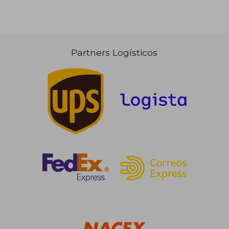
22,39 €
20,33
5%
5%
dcto.
dcto.
21,27 €
19,31
Partners Logísticos