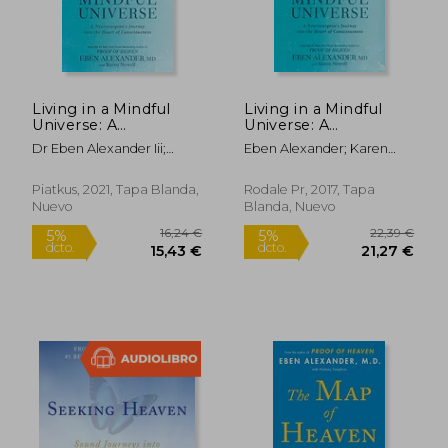
Living in a Mindful
Living in a Mindful
Universe: A
Universe: A
Neurosurgeon'S
Neurosurgeon's
Dr Eben Alexander Iii;
Eben Alexander; Karen
Journey Into the
Journey Into the
Karen Newell
Newell
Heart of
Heart of
Consciousness (en
Consciousness (en
Piatkus, 2021, Tapa Blanda,
Rodale Pr, 2017, Tapa
Inglés)
Inglés)
Nuevo
Blanda, Nuevo
21,24 €
12,00
5%
5%
dcto.
dcto.
20,18 €
11,40