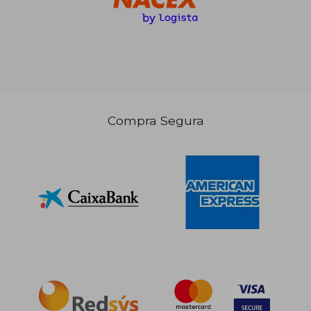
29,26 €
5%
dcto.
27,79 €
Compra Segura