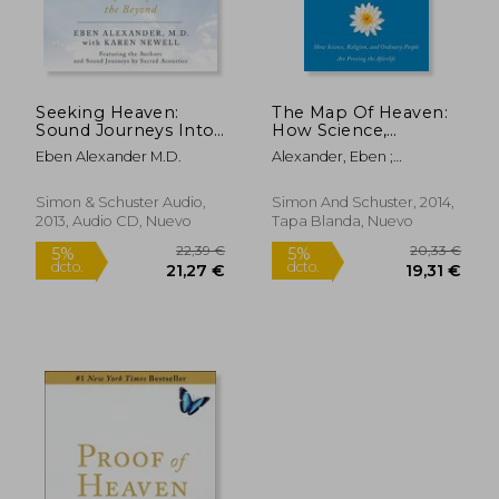
Seeking Heaven:
The Map Of Heaven:
Sound Journeys Into
How Science,
The Beyond (en
Religion, And
Eben Alexander M.d.
Alexander, Eben ;
Inglés)
Ordinary People Are
Tompkins, Ptolemy
Proving The Afterlife
(en Inglés)
Simon & Schuster Audio,
Simon And Schuster, 2014,
2013, Audio CD, Nuevo
Tapa Blanda, Nuevo
16,24 €
22,39
5%
5%
dcto.
dcto.
15,43 €
21,27