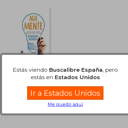
19,50 €
25,49
5%
5%
dcto.
dcto.
18,52 €
24,21
Agilmente
Estás viendo
Buscalibre España
, pero
estás en
Estados Unidos
Bachrach Estanislao
, Nuevo
Ir a Estados Unidos
Me quedo aquí