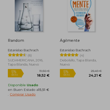
25,95 €
5%
dcto.
24,66 €
99,00
Random
Ágilmente
Estanislao Bachrach
Estanislao Bachrach
(6)
(4)
SUDAMERICANA, 2016,
Debolsillo, Tapa Blanda,
Tapa Blanda, Nuevo
Nuevo
Disponible
Usado
en Buen Estado a
15,51 €
.
Comprar Usado