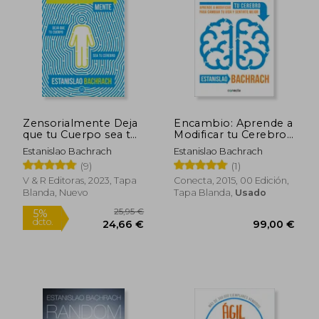
12,92 €
23,20
Zensorialmente Deja
Encambio: Aprende a
que tu Cuerpo sea tu
Modificar tu Cerebro
Cerebro
Para Cambiar tu Vida
Estanislao Bachrach
Estanislao Bachrach
y Sentirte Mejor
(9)
(1)
V & R Editoras, 2023, Tapa
Conecta, 2015, 00 Edición,
Blanda, Nuevo
Tapa Blanda,
Usado