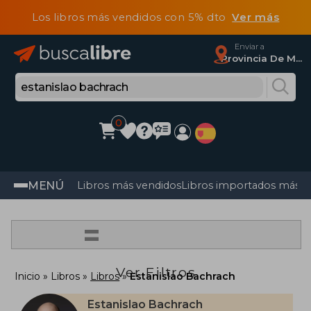
Los libros más vendidos con 5% dto
Ver más
Enviar a
Provincia De Madrid
0
MENÚ
Libros más vendidos
Libros importados más v
=
Ver Filtros
Inicio
Libros
Libros
Estanislao Bachrach
Estanislao Bachrach