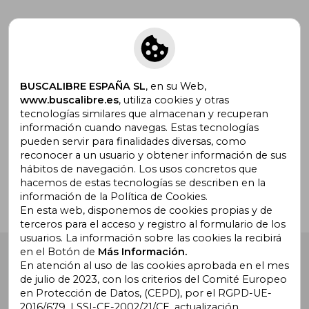
Suscríbete para recibir ofertas y
promociones
BUSCALIBRE ESPAÑA SL
, en su Web,
www.buscalibre.es
, utiliza cookies y otras
tecnologías similares que almacenan y recuperan
información cuando navegas. Estas tecnologías
pueden servir para finalidades diversas, como
¿Necesitas ayuda?
reconocer a un usuario y obtener información de sus
hábitos de navegación. Los usos concretos que
hacemos de estas tecnologías se describen en la
Ir a Centro de Soporte
información de la Política de Cookies.
En esta web, disponemos de cookies propias y de
terceros para el acceso y registro al formulario de los
usuarios. La información sobre las cookies la recibirá
en el Botón de
Más Información.
Buscalibre España
. Calle Energía, 65, Nave 3 (08940),
Cornellà de Llobregat, Barcelona. Derechos Reservados.
En atención al uso de las cookies aprobada en el mes
de julio de 2023, con los criterios del Comité Europeo
en Protección de Datos, (CEPD), por el RGPD-UE-
2016/679, LSSI-CE-2002/21/CE, actualización,