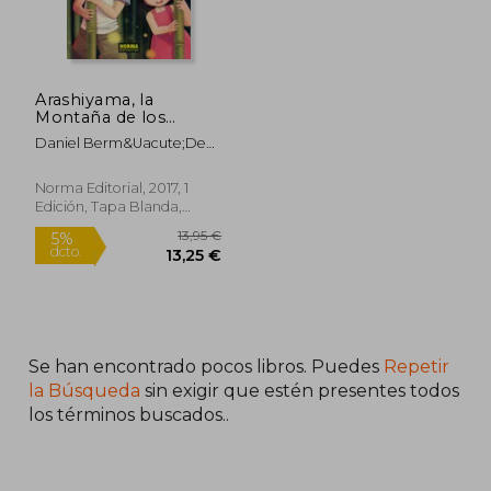
Arashiyama, la
Montaña de los
Deseos
Daniel Berm&Uacute;Dez
Herrero; Fidel De Tovar
Villanueva
Norma Editorial, 2017, 1
Edición, Tapa Blanda,
Usado
Se han encontrado pocos libros. Puedes
Repetir
13,95 €
5%
dcto.
la Búsqueda
sin exigir que estén presentes todos
13,25 €
los términos buscados..