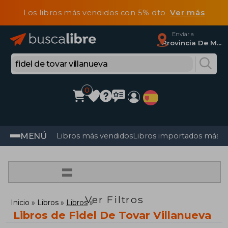
Los libros más vendidos con 5% dto
Ver más
Enviar a
Provincia De Madrid
0
MENÚ
Libros más vendidos
Libros importados más v
=
Ver Filtros
Inicio
Libros
Libros
Libros de Fidel De Tovar Villanueva