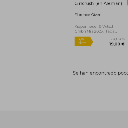
Girlcrush (en Alemán)
Florence Given
Kiepenheuer & Witsch
Gmbh Mrz 2023,, Tapa
Blanda, Nuevo
Se han encontrado poco
20
5%
dcto.
19