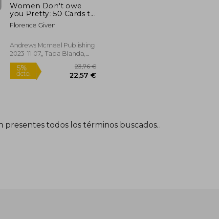
Women Don't owe
you Pretty: 50 Cards to
Protect Your Energy
Florence Given
and Find Self-Love
Andrews Mcmeel Publishing
2023-11-07,, Tapa Blanda,
Nuevo
én presentes todos los términos buscados..
21,70 €
23,76 €
5%
dcto.
20,62 €
22,57 €