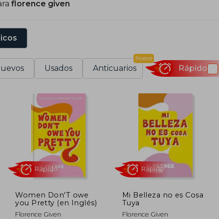
ara
florence given
sicos
Nuevo
uevos
Usados
Anticuarios
Rápido
Women Don'T owe
Mi Belleza no es Cosa
you Pretty (en Inglés)
Tuya
Rápido
Rápido
Florence Given
Florence Given