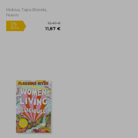
Mobius, Tapa Blanda,
Nuevo
17,95 €
12,49 €
5%
dcto.
17,05 €
11,87 €