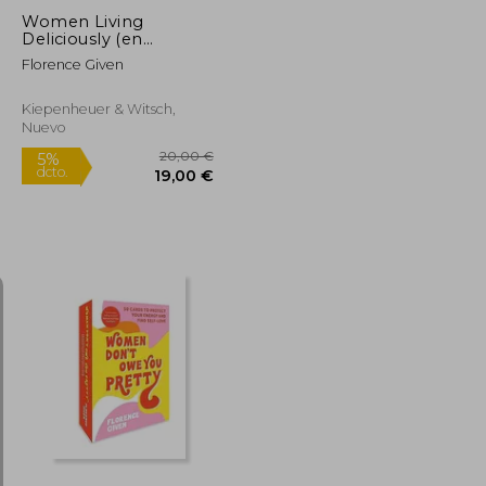
Women Living
Deliciously (en
Alemán)
Florence Given
Kiepenheuer & Witsch,
Nuevo
18,92 €
20,00 €
5%
dcto.
17,98 €
19,00 €