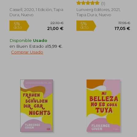
(1)
Cassell, 2020, 1 Edición, Tapa
Lunwerg Editores, 2021,
Dura, Nuevo
Tapa Dura, Nuevo
Disponible
Usado
en Buen Estado a
15,99 €
.
Comprar Usado
2,00 €
22,10 €
5%
5%
dcto.
dcto.
,40 €
21,00 €