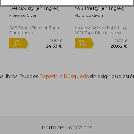
Women Living
Women Don't Owe
Deliciously (en Inglés)
You Pretty (en Inglés)
Florence Given
Florence Given
S&s/Simon Element, Tapa
Andrews McMeel Publishing,
Dura, Nuevo
2021, Tapa Blanda, Nuevo
s libros. Puedes
Repetir la Búsqueda
sin exigir que est
,00 €
25,82 €
5%
5%
dcto.
dcto.
,00 €
24,53 €
Partners Logísticos