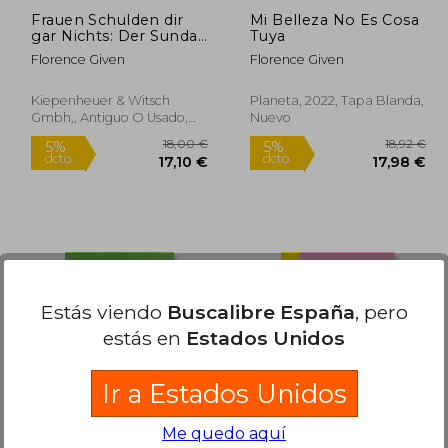
Frauen Schulden dir
Mi Belleza No Es Cosa
gar Nichts: Der Sunday
Tuya
Times Bestseller (en
Florence Given
Florence Given
Alemán)
Kiepenheuer & Witsch
Planeta, 2022, Tapa Blanda,
Gmbh,, Antiguo O Usado,
Nuevo
Nuevo
1,24 €
18,00 €
Estás viendo
Buscalibre España
, pero
5%
5%
dcto.
dcto.
,18 €
17,10 €
estás en
Estados Unidos
Ir a Estados Unidos
Me quedo aquí