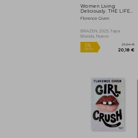
Women Living
Deliciously. THE LIFE-
CHANGING BOOK
Florence Given
EVERY WOMAN
DESERVES (en Inglés)
BRAZEN, 2025, Tapa
Blanda, Nuevo
2
5%
dcto.
20