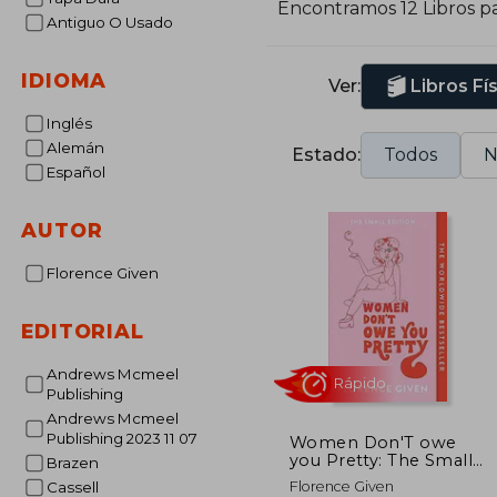
Encontramos 12 Libros p
Antiguo O Usado
IDIOMA
Ver:
Libros Fí
Inglés
Alemán
Estado:
Todos
N
Español
AUTOR
Florence Given
EDITORIAL
Andrews Mcmeel
Publishing
Andrews Mcmeel
Publishing 2023 11 07
Women Don'T owe
you Pretty: The Small
Brazen
Edition (en Inglés)
Rápido
Florence Given
Cassell