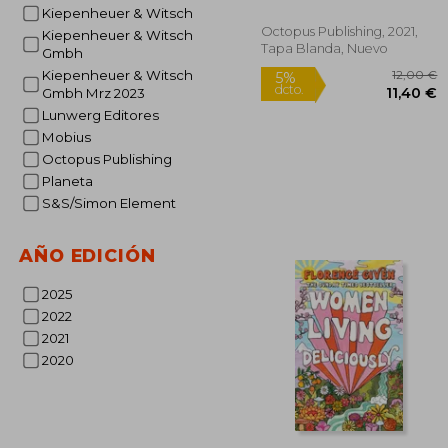
Kiepenheuer & Witsch
Octopus Publishing, 2021,
Kiepenheuer & Witsch
Tapa Blanda, Nuevo
Gmbh
Kiepenheuer & Witsch
Gmbh Mrz 2023
Lunwerg Editores
Mobius
Octopus Publishing
Planeta
1
5%
dcto.
11
S&S/Simon Element
AÑO EDICIÓN
2025
2022
2021
2020