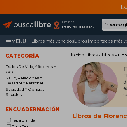
L
Enviar a
Provincia De Madrid
MENÚ
Libros más vendidos
Libros importados más v
Inicio
Libros
Libros
Flor
CATEGORÍA
Estilos De Vida, Aficiones Y
F
Ocio
F
Salud, Relaciones Y
d
Desarrollo Personal
e
Sociedad Y Ciencias
c
Sociales
ENCUADERNACIÓN
Libros de Floren
Tapa Blanda
Tapa Dura