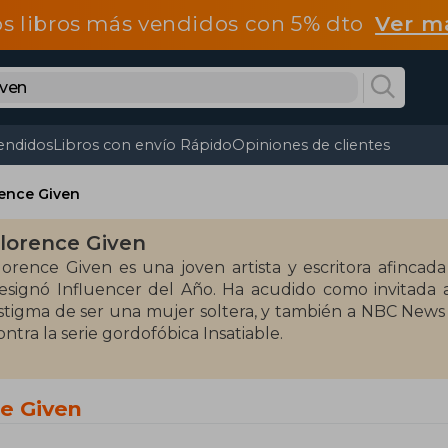
os libros más vendidos con 5% dto
Ver m
endidos
Libros con envío Rápido
Opiniones de clientes
ence Given
lorence Given
lorence Given es una joven artista y escritora afincada
esignó Influencer del Año. Ha acudido como invitada 
stigma de ser una mujer soltera, y también a NBC News
ontra la serie gordofóbica Insatiable.
ce Given