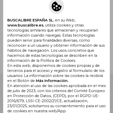
Suscríbete para recibir ofertas y
promociones
BUSCALIBRE ESPAÑA SL
, en su Web,
www.buscalibre.es
, utiliza cookies y otras
tecnologías similares que almacenan y recuperan
información cuando navegas. Estas tecnologías
pueden servir para finalidades diversas, como
¿Necesitas ayuda?
reconocer a un usuario y obtener información de sus
hábitos de navegación. Los usos concretos que
hacemos de estas tecnologías se describen en la
Ir a Centro de Soporte
información de la Política de Cookies.
En esta web, disponemos de cookies propias y de
terceros para el acceso y registro al formulario de los
usuarios. La información sobre las cookies la recibirá
en el Botón de
Más Información.
Buscalibre España
. Calle Energía, 65, Nave 3 (08940),
Cornellà de Llobregat, Barcelona. Derechos Reservados.
En atención al uso de las cookies aprobada en el mes
de julio de 2023, con los criterios del Comité Europeo
en Protección de Datos, (CEPD), por el RGPD-UE-
2016/679, LSSI-CE-2002/21/CE, actualización,
23/01/2025, solicitamos su consentimiento para el uso
de cookies en nuestra web/App.