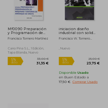
Mf0090 Preparación
iniciacion diseño
y Programación de
industrial con solid
Máquinas y Sistemas
edge v20
Francisco Tornero Martínez
Francisco W. Tornero
de Arranque de Viruta
Martinez
Cano Pina S.L., 1 Edición,
, Nuevo
Tapa Blanda, Nuevo
Disponible
Usado
en Buen Estado a
17,50 €
.
Comprar Usado
33,00 €
25,00
5%
5%
dcto.
dcto.
31,35 €
23,75