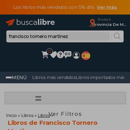
Los libros más vendidos con 5% dto
Ver más
Enviar a
Provincia De Madrid
0
MENÚ
Libros más vendidos
Libros importados más v
=
Ver Filtros
Inicio
Libros
Libros
Libros de Francisco Tornero