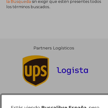
la Búsqueda
sin exigir que estén presentes todos
los términos buscados..
23,00 €
5%
dcto.
21,85 €
Partners Logísticos
Estás viendo
Buscalibre España
, pero