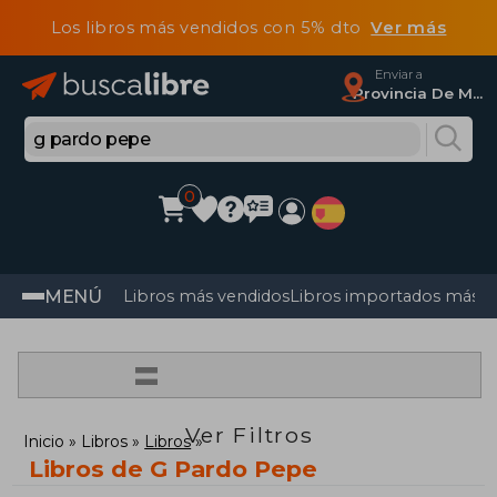
Los libros más vendidos con 5% dto
Ver más
Enviar a
Provincia De Madrid
0
MENÚ
Libros más vendidos
Libros importados más v
=
Ver Filtros
Inicio
Libros
Libros
Libros de G Pardo Pepe