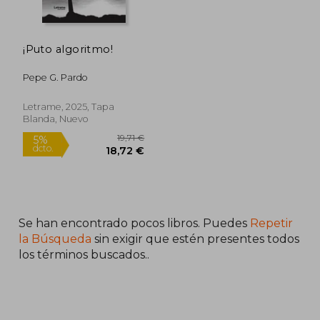
¡Puto algoritmo!
Pepe G. Pardo
Letrame, 2025, Tapa
Blanda, Nuevo
Se han encontrado pocos libros. Puedes
Repetir
19,71 €
5%
dcto.
18,72 €
la Búsqueda
sin exigir que estén presentes todos
los términos buscados..