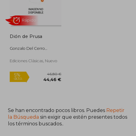
Dión de Prusa
Gonzalo Del Cerro
Rápido
Calderón
Ediciones Clásicas, Nuevo
Se han encontrado pocos libros. Puedes
Repetir
46,80 €
5%
la Búsqueda
sin exigir que estén presentes todos
dcto.
44,46 €
los términos buscados..