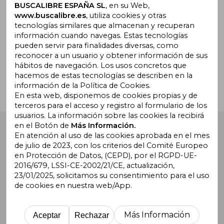
promociones
BUSCALIBRE ESPAÑA SL
, en su Web,
www.buscalibre.es
, utiliza cookies y otras
tecnologías similares que almacenan y recuperan
información cuando navegas. Estas tecnologías
pueden servir para finalidades diversas, como
¿Necesitas ayuda?
reconocer a un usuario y obtener información de sus
hábitos de navegación. Los usos concretos que
hacemos de estas tecnologías se describen en la
Ir a Centro de Soporte
información de la Política de Cookies.
En esta web, disponemos de cookies propias y de
terceros para el acceso y registro al formulario de los
usuarios. La información sobre las cookies la recibirá
en el Botón de
Más Información.
Buscalibre España
. Calle Energía, 65, Nave 3 (08940),
Cornellà de Llobregat, Barcelona. Derechos Reservados.
En atención al uso de las cookies aprobada en el mes
de julio de 2023, con los criterios del Comité Europeo
en Protección de Datos, (CEPD), por el RGPD-UE-
2016/679, LSSI-CE-2002/21/CE, actualización,
23/01/2025, solicitamos su consentimiento para el uso
de cookies en nuestra web/App.
Buscalibre Argentina
|
Buscalibre Chile
|
Buscalibre
Colombia
|
Buscalibre Ecuador
|
Buscalibre España
|
Buscalibre Uruguay
|
Buscalibre México
|
Buscalibre
Más Información
Aceptar
Rechazar
Perú
|
Buscalibre Estados Unidos
|
Buscalibre Otros