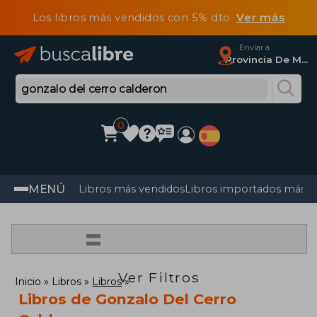
Los libros más vendidos con 5% dto
Ver más
Enviar a
Provincia De Madrid
0
MENÚ
Libros más vendidos
Libros importados más v
=
Ver Filtros
Inicio
Libros
Libros
Libros de Gonzalo Del Cerro