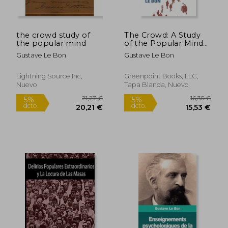
the crowd study of
The Crowd: A Study
12,26 €
15,37
the popular mind
of the Popular Mind
5%
5%
dcto.
dcto.
and Mass Formation
11,65 €
14,60
Gustave Le Bon
Gustave Le Bon
(en Inglés)
Lightning Source Inc,
Greenpoint Books, LLC,
Nuevo
Tapa Blanda, Nuevo