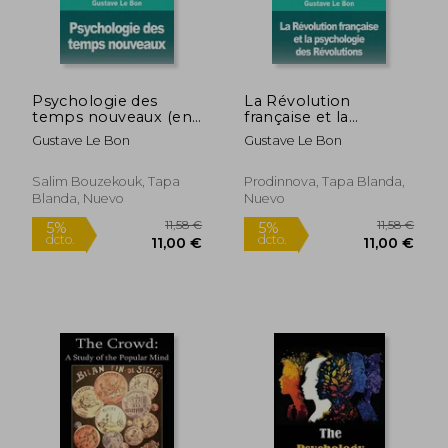
Psychologie des
La Révolution
temps nouveaux (en
française et la
Francés)
psychologie des
Gustave Le Bon
Gustave Le Bon
Révolutions (en
Francés)
Salim Bouzekouk, Tapa
Prodinnova, Tapa Blanda,
Blanda, Nuevo
Nuevo
23,00 €
10,94
5%
5%
dcto.
dcto.
21,85 €
10,39