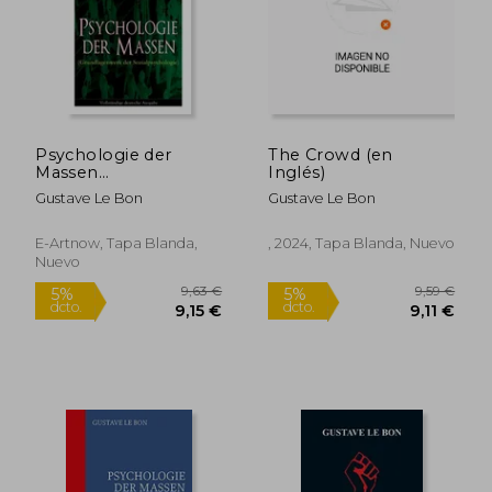
Psychologie der
The Crowd (en
Massen
Inglés)
(Grundlagenwerk der
Gustave Le Bon
Gustave Le Bon
Sozialpsychologie)
16,21 €
(en Inglés)
5%
dcto.
15,40 €
8,00
E-Artnow, Tapa Blanda,
, 2024, Tapa Blanda, Nuevo
Nuevo