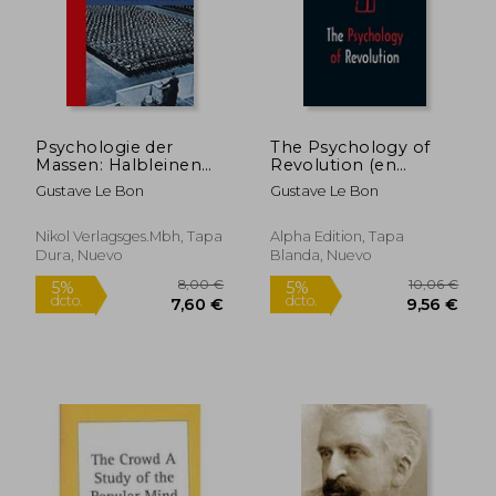
Psychologie der
The Psychology of
Massen: Halbleinen
Revolution (en
(en Alemán)
Inglés)
Gustave Le Bon
Gustave Le Bon
Nikol Verlagsges.Mbh, Tapa
Alpha Edition, Tapa
Dura, Nuevo
Blanda, Nuevo
9,63 €
9,59
5%
5%
dcto.
dcto.
9,15 €
9,11