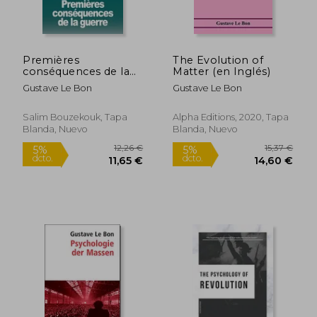
11,58 €
11,5
5%
5%
dcto.
dcto.
11,00 €
11,00
Premières
The Evolution of
conséquences de la
Matter (en Inglés)
guerre:
Gustave Le Bon
Gustave Le Bon
Transformation
mentale des peuples
(en Francés)
Salim Bouzekouk, Tapa
Alpha Editions, 2020, Tapa
Blanda, Nuevo
Blanda, Nuevo