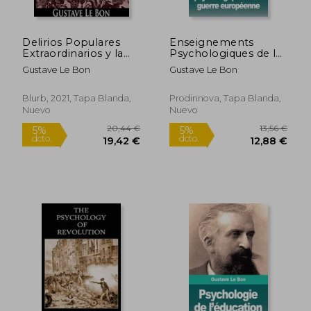
Delirios Populares
Enseignements
Extraordinarios y la
Psychologiques de la
Locura de las Masas
Guerre Européenne
Gustave Le Bon
Gustave Le Bon
de Gustave le
12,00 €
15,94
Bon(Prodinnova) (en
5%
5%
dcto.
dcto.
Francés)
11,40 €
15,14
Blurb, 2021, Tapa Blanda,
Prodinnova, Tapa Blanda,
Nuevo
Nuevo