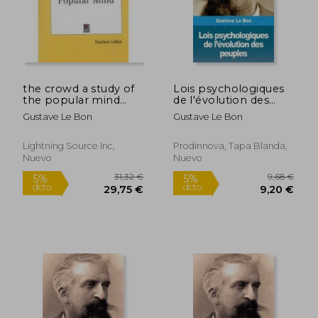
the crowd a study of
Lois psychologiques
the popular mind
de l'évolution des
1896
peuples (en Francés)
Gustave Le Bon
Gustave Le Bon
Lightning Source Inc,
Prodinnova, Tapa Blanda,
Nuevo
Nuevo
8,00 €
10,06
5%
5%
dcto.
dcto.
7,60 €
9,56