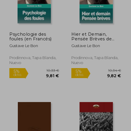
Psychologie des
Hier et Demain,
foules (en Francés)
Pensée Brèves de
Gustave le
Gustave Le Bon
Gustave Le Bon
Bon(Prodinnova) (en
Francés)
Prodinnova, Tapa Blanda,
Prodinnova, Tapa Blanda,
Nuevo
Nuevo
31,32 €
9,68
5%
5%
dcto.
dcto.
29,75 €
9,20