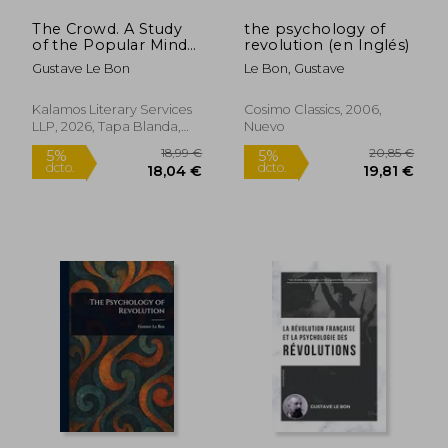
The Crowd. A Study
the psychology of
of the Popular Mind
revolution (en Inglés)
(en Inglés)
Gustave Le Bon
Le Bon, Gustave
Kalamos Literary Services
Cosimo Classics, 2006,
LLP, 2026, Tapa Blanda,
Nuevo
Nuevo
17,32 €
14,00
5%
5%
dcto.
dcto.
16,45 €
13,30