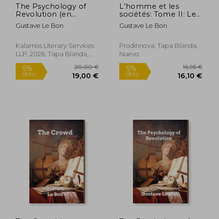
The Psychology of
L'homme et les
Revolution (en
sociétés: Tome II: Les
Inglés)
sociétés - Leurs
Gustave Le Bon
Gustave Le Bon
origines et leur
développement (en
Francés)
Kalamos Literary Services
Prodinnova, Tapa Blanda,
LLP, 2026, Tapa Blanda,
Nuevo
Nuevo
18,99 €
20,85
5%
5%
dcto.
dcto.
18,04 €
19,81