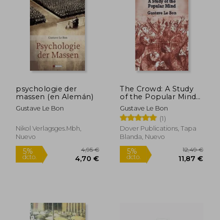
5%
5%
dcto.
dcto.
13,59 €
15,20
psychologie der
The Crowd: A Study
massen (en Alemán)
of the Popular Mind
(en Inglés)
Gustave Le Bon
Gustave Le Bon
(1)
Nikol Verlagsges.mbh,
Dover Publications, Tapa
Nuevo
Blanda, Nuevo