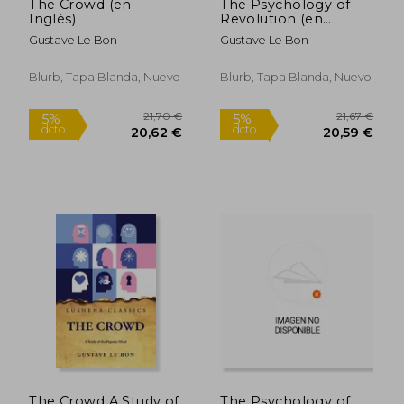
The Crowd (en
The Psychology of
Inglés)
Revolution (en
Inglés)
Gustave Le Bon
Gustave Le Bon
Blurb, Tapa Blanda, Nuevo
Blurb, Tapa Blanda, Nuevo
20,97 €
16,01
5%
5%
dcto.
dcto.
19,92 €
15,21
The Crowd A Study of
The Psychology of