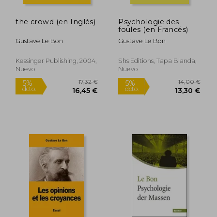
the crowd (en Inglés)
Psychologie des
foules (en Francés)
Gustave Le Bon
Gustave Le Bon
Kessinger Publishing, 2004,
Shs Editions, Tapa Blanda,
Nuevo
Nuevo
20,44 €
13,56
5%
5%
dcto.
dcto.
19,42 €
12,88