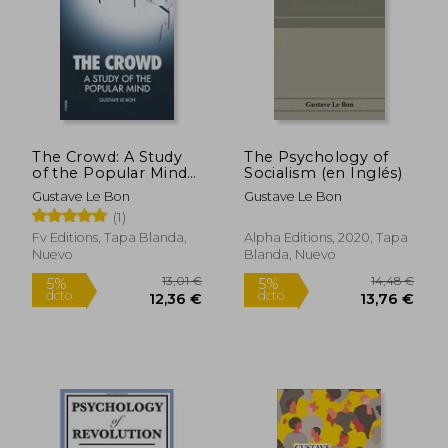
11,29 €
14,90
5%
5%
dcto.
dcto.
10,73 €
14,16
The Crowd: A Study
The Psychology of
of the Popular Mind
Socialism (en Inglés)
(en Inglés)
Gustave Le Bon
Gustave Le Bon
(1)
Fv Editions, Tapa Blanda,
Alpha Editions, 2020, Tapa
Nuevo
Blanda, Nuevo