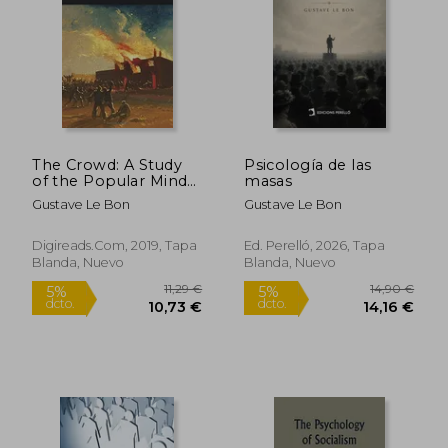
4,95 €
7,17
5%
5%
dcto.
dcto.
4,70 €
6,81
The Crowd: A Study
Psicología de las
of the Popular Mind
masas
(en Inglés)
Gustave Le Bon
Gustave Le Bon
Digireads.Com, 2019, Tapa
Ed. Perelló, 2026, Tapa
Blanda, Nuevo
Blanda, Nuevo