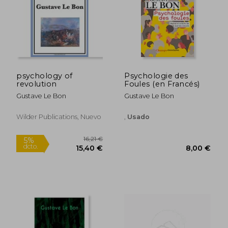
psychology of
Psychologie des
13,01 €
14,48
revolution
Foules (en Francés)
5%
5%
dcto.
dcto.
12,36 €
13,76
Gustave Le Bon
Gustave Le Bon
Wilder Publications, Nuevo
,
Usado