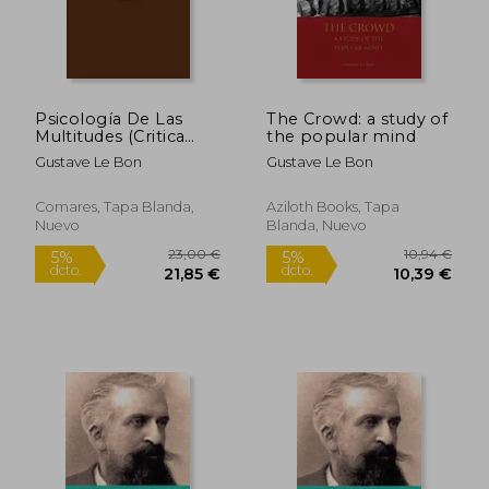
Psicología De Las
The Crowd: a study of
Multitudes (Critica
the popular mind
Derecho)
Gustave Le Bon
Gustave Le Bon
Comares, Tapa Blanda,
Aziloth Books, Tapa
Nuevo
Blanda, Nuevo
10,33 €
10,34
5%
5%
dcto.
dcto.
9,81 €
9,82