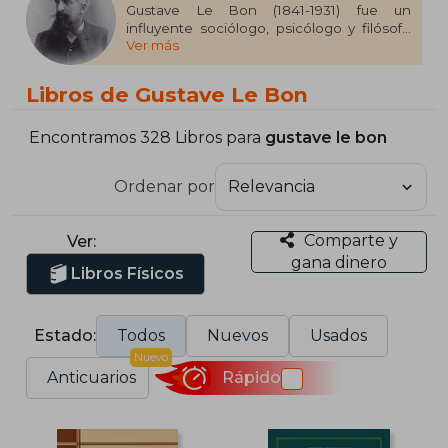
Gustave Le Bon (1841-1931) fue un
influyente sociólogo, psicólogo y filósofo
Ver más
francés, conocido por sus estudios sobre
la psicología de las masas. Su obra más
famosa, La psicología de las masas (1895),
Libros de Gustave Le Bon
explora cómo las emociones y las ideas
pueden influir en el comportamiento
colectivo, un tema de gran relevancia en el
Encontramos 328 Libros para
gustave le bon
desarrollo de la sociología y la política. Su
enfoque en el poder de las emociones y
Ordenar por
su impacto en la toma de decisiones
colectivas le valió el reconocimiento como
un precursor en el estudio de la psicología
Comparte y
Ver:
social.
gana dinero
Libros Físicos
Estado:
Todos
Nuevos
Usados
Nuevo
Anticuarios
Rápido