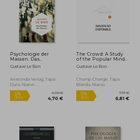
4,95 €
12,49
5%
5%
dcto.
dcto.
4,70 €
11,87
Psychologie der
The Crowd: A Study
Massen. Das
of the Popular Mind
Grundlagenwerk vom
(en Inglés)
Gustave Le Bon
Gustave Le Bon
Begründer der
Massenpsychologie
(en Alemán)
Anaconda Verlag, Tapa
Chump Change, Tapa
Dura, Nuevo
Blanda, Nuevo