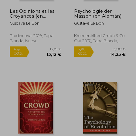
Les Opinions et les
Psychologie der
Croyances (en
Massen (en Alemán)
Francés)
Gustave Le Bon
Gustave Le Bon
Prodinnova, 2019, Tapa
Kroener Alfred Gmbh & Co.
Blanda, Nuevo
Okt 2017,, Tapa Blanda,
Nuevo
17,16 €
14,06
5%
5%
dcto.
dcto.
16,30 €
13,36