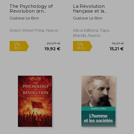
The Psychology of
La Révolution
Revolution (en
française et la
Inglés)
psychologie des
Gustave Le Bon
Gustave Le Bon
Révolutions (en
Francés)
Anson Street Press, Nuevo
Alicia Editions, Tapa
Blanda, Nuevo
13,81 €
15,00
5%
5%
dcto.
dcto.
13,12 €
14,25