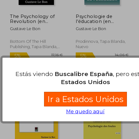
The Psychology of
Psychologie de
Revolution (en
l'éducation (en
Inglés)
Francés)
Gustave Le Bon
Gustave Le Bon
Bottom Of The Hill
Prodinnova, Tapa Blanda,
Publishing, Tapa Blanda,
Nuevo
21,27 €
16,35
5%
5%
Nuevo
dcto.
dcto.
20,21 €
15,53
Estás viendo
Buscalibre España
, pero es
Estados Unidos
Ir a Estados Unidos
Me quedo aquí