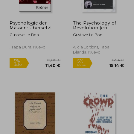
15,43 €
15,3
5%
5%
dcto.
dcto.
14,66 €
14,54
Psychologie der
The Psychology of
Massen: Übersetzt
Revolution (en
von Rudolf Eisler, mit
Inglés)
Gustave Le Bon
Gustave Le Bon
Einem Aktuellen
Geleitwort von
Helmut König
, Tapa Dura, Nuevo
Alicia Editions, Tapa
(Kröners
Blanda, Nuevo
Taschenausgaben
(Kta)) (en Alemán)