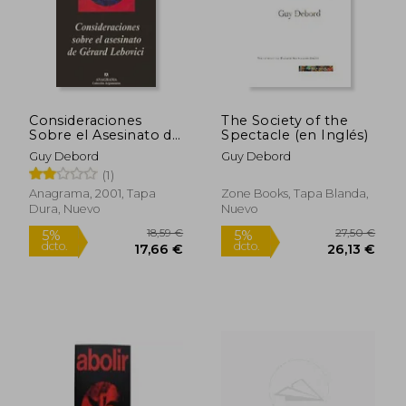
Consideraciones
The Society of the
Sobre el Asesinato de
Spectacle (en Inglés)
Gerard Lebovici
Guy Debord
Guy Debord
(1)
Anagrama, 2001, Tapa
Zone Books, Tapa Blanda,
Dura, Nuevo
Nuevo
25,00
5%
dcto.
12,16 €
23,75