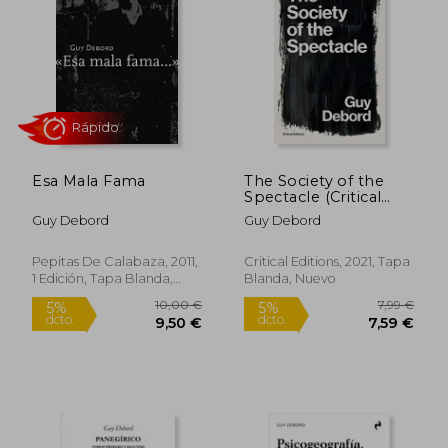
5%
5%
dcto.
dcto.
12,35 €
18,98
Esa Mala Fama
The Society of the
Spectacle (Critical
Editions) (en Inglés)
Guy Debord
Guy Debord
Pepitas De Calabaza, 2011,
Critical Editions, 2021, Tapa
1 Edición, Tapa Blanda,
Blanda, Nuevo
Rápido
Nuevo