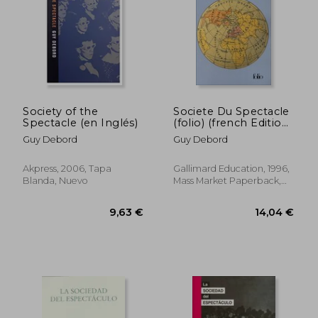
20,00 €
22,00
5%
5%
dcto.
dcto.
19,00 €
20,90
Society of the
Societe Du Spectacle
Spectacle (en Inglés)
(folio) (french Edition)
(en Francés)
Guy Debord
Guy Debord
Akpress, 2006, Tapa
Gallimard Education, 1996,
Blanda, Nuevo
Mass Market Paperback,
Usado