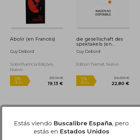
Abolir (en Francés)
die gesellschaft des
spektakels (en
Alemán)
Guy Debord
Guy Debord
Sobinfluencia Edições,
Edition Tiamat, Nuevo
Nuevo
18,59 €
27,50
5%
5%
dcto.
dcto.
17,66 €
26,13
Estás viendo
Buscalibre España
, pero
estás en
Estados Unidos