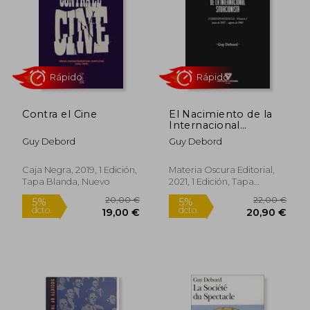
11,90 €
25,00
5%
5%
dcto.
dcto.
11,31 €
23,75
Contra el Cine
El Nacimiento de la
Internacional
Situacionista:
Guy Debord
Guy Debord
Correspondencia
(Junio 1957-Agosto
1960)
Caja Negra, 2019, 1 Edición,
Materia Oscura Editorial,
Tapa Blanda, Nuevo
2021, 1 Edición, Tapa
Blanda, Nuevo
Rápido
Rápido