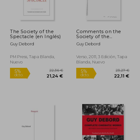
The Society of the
Comments on the
Spectacle (en Inglés)
Society of the
Spectacle (Radical
Guy Debord
Guy Debord
Thinkers) (en Inglés)
PM Press, Tapa Blanda,
Verso, 2011, 3 Edición, Tapa
Nuevo
Blanda, Nuevo
20,48 €
32,60
5%
5%
dcto.
dcto.
19,45 €
30,97