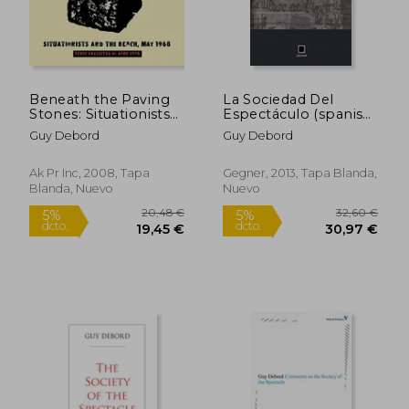
Beneath the Paving
La Sociedad Del
Stones: Situationists
Espectáculo (spanish
and the Beach, may
Edition)
Guy Debord
Guy Debord
1968 (en Inglés)
Ak Pr Inc, 2008, Tapa
Gegner, 2013, Tapa Blanda,
Blanda, Nuevo
Nuevo
23,88
5%
dcto.
32,50 €
22,69