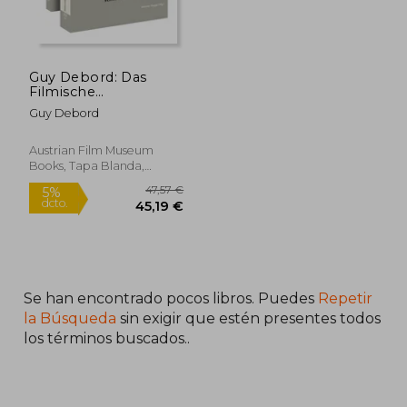
22,36 €
23,27
5%
5%
dcto.
dcto.
21,24 €
22,11
Guy Debord: Das
Filmische
Gesamtwerk
Guy Debord
[German-Language
Edition]: Part 1:
Schriften, Fotos und
Austrian Film Museum
Notizen & Part 2:
Books, Tapa Blanda,
Kommentare,
Nuevo
Quellen und Verweise
(en Alemán)
Se han encontrado pocos libros. Puedes
Repetir
la Búsqueda
sin exigir que estén presentes todos
los términos buscados..