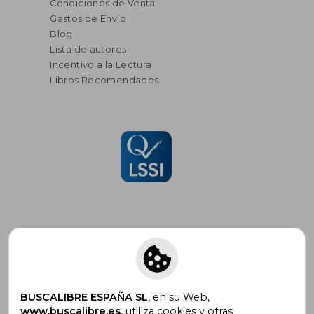
Condiciones de Venta
Gastos de Envío
Blog
Lista de autores
Incentivo a la Lectura
Libros Recomendados
Suscríbete para recibir ofertas y
promociones
BUSCALIBRE ESPAÑA SL
, en su Web,
www.buscalibre.es
, utiliza cookies y otras