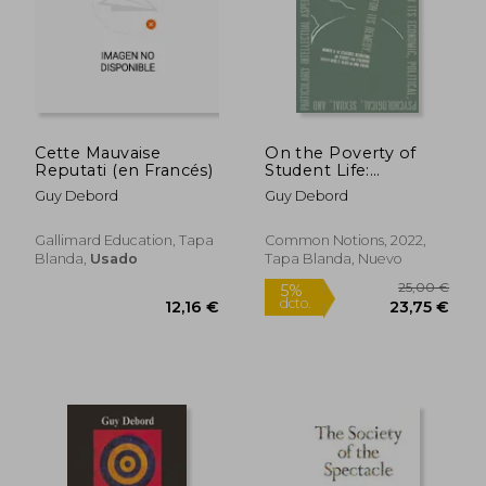
Cette Mauvaise
On the Poverty of
Reputati (en Francés)
Student Life:
Considered in its
Guy Debord
Guy Debord
Economic, Political,
29,22
Psychological, Sexual,
5%
dcto.
and Especially
28,80 €
27,76
Gallimard Education, Tapa
Common Notions, 2022,
Intellectual Aspects,
Blanda,
Usado
Tapa Blanda, Nuevo
With a Modest
Proposal for Doing
Away With it (en
Inglés)