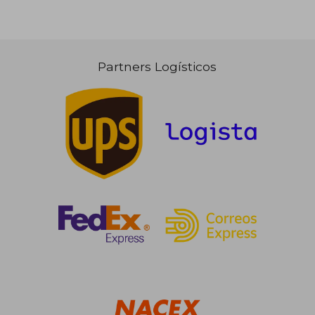
28,14 €
26,48
5%
5%
dcto.
dcto.
26,73 €
25,15
Partners Logísticos