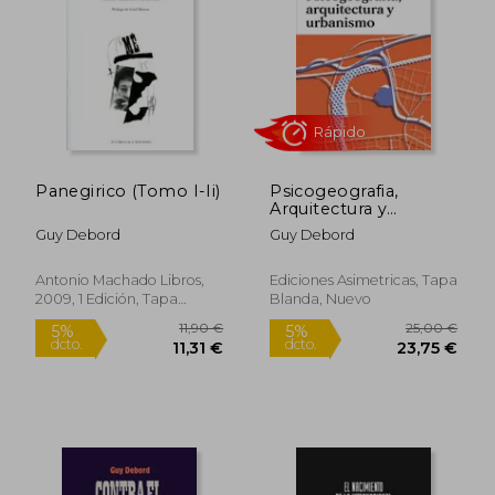
10,00 €
7,99
5%
5%
dcto.
dcto.
9,50 €
7,59
Panegirico (Tomo I-Ii)
Psicogeografia,
Arquitectura y
Urbanismo
Guy Debord
Guy Debord
Antonio Machado Libros,
Ediciones Asimetricas, Tapa
2009, 1 Edición, Tapa
Blanda, Nuevo
Blanda, Nuevo
Rápido