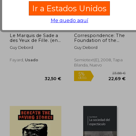
Ir a Estados Unidos
Me quedo aquí
Le Marquis de Sade a
Correspondence: The
des Yeux de Fille. (en
Foundation of the
Francés)
Situationist
Guy Debord
Guy Debord
International (June
1957-August 1960) (en
Inglés)
Fayard,
Usado
Semiotext(e), 2008, Tapa
Blanda, Nuevo
20,14 €
24,00
5%
5%
dcto.
dcto.
19,13 €
22,80