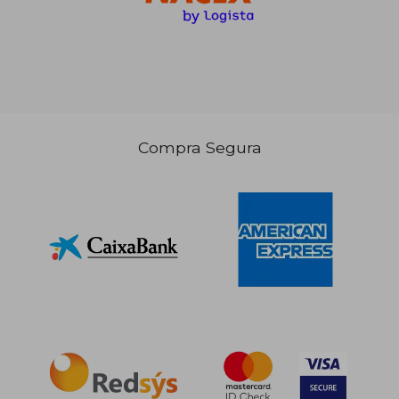
47,57 €
5%
dcto.
45,19 €
Compra Segura