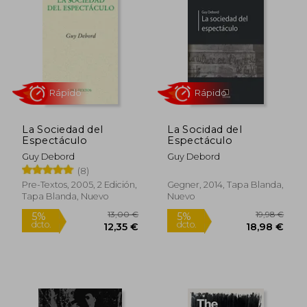
La Sociedad del
La Socidad del
Espectáculo
Espectáculo
Guy Debord
Guy Debord
(8)
Rápido
Rápido
Pre-Textos, 2005, 2 Edición,
Gegner, 2014, Tapa Blanda,
Tapa Blanda, Nuevo
Nuevo
13,00 €
19,98