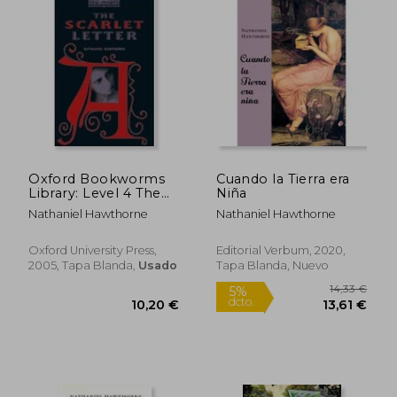
Oxford Bookworms
Cuando la Tierra era
Library: Level 4 The
Niña
14,00 €
5%
Scarlet Letter (en
Nathaniel Hawthorne
Nathaniel Hawthorne
dcto.
13,30 €
11,15
Inglés)
Oxford University Press,
Editorial Verbum, 2020,
2005, Tapa Blanda,
Usado
Tapa Blanda, Nuevo