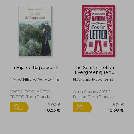
20,00 €
9,00
5%
5%
dcto.
dcto.
19,00 €
8,55
La Hija de Rappaccini
The Scarlet Letter
(Evergreens) (en
Inglés)
NATHANIEL HAWTHORNE
Nathaniel Hawthorne
JOSE J. DE OLAÑETA-
Alma Classics, 2015, 1
EDITOR, Tapa Blanda,
Edición, Tapa Blanda,
Nuevo
Nuevo
Rápido