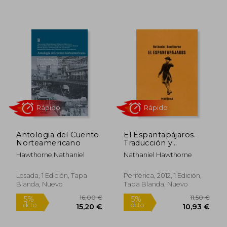
Rápido
Rápido
Antologia del Cuento
El Espantapájaros.
Norteamericano
Traducción y
Postfacio de Juan
14,96 €
28,00
Hawthorne,Nathaniel
Nathaniel Hawthorne
5%
5%
Sebastián Cárdenas.
dcto.
dcto.
14,21 €
26,60
Losada, 1 Edición, Tapa
Periférica, 2012, 1 Edición,
Blanda, Nuevo
Tapa Blanda, Nuevo