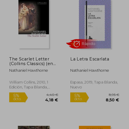
13,55 €
13,55
5%
5%
dcto.
dcto.
12,87 €
12,87
The Scarlet Letter
La Letra Escarlata
(Collins Classics) (en
Inglés)
Nathaniel Hawthorne
Nathaniel Hawthorne
William Collins, 2010, 1
Espasa, 2019, Tapa Blanda,
Edición, Tapa Blanda,
Nuevo
Nuevo