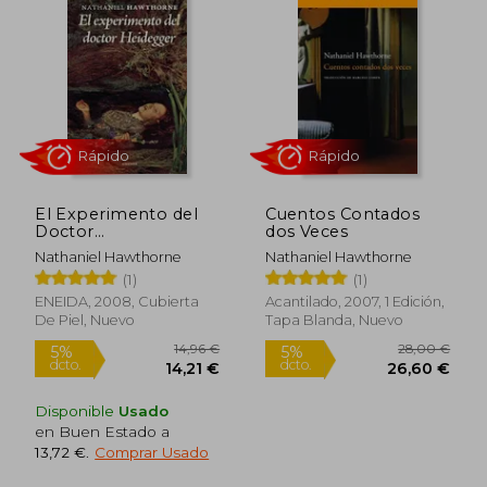
Rápido
El Experimento del
Cuentos Contados
Doctor
dos Veces
Heipegger(9788492491032)
Nathaniel Hawthorne
Nathaniel Hawthorne
(1)
(1)
4,40 €
8,95
5%
5%
ENEIDA, 2008, Cubierta
Acantilado, 2007, 1 Edición,
dcto.
dcto.
4,18 €
8,50
De Piel, Nuevo
Tapa Blanda, Nuevo
Disponible
Usado
en Buen Estado a
13,72 €
.
Comprar Usado