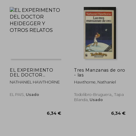
9,99 €
5%
dcto.
9,49 €
20,21
EL EXPERIMENTO
Tres Manzanas de oro
DEL DOCTOR
- las
HEIDEGGER Y
NATHANIEL HAWTHORNE
Hawthorne, Nathaniel
OTROS RELATOS
EL PAIS,
Usado
Todolibro-Bruguera,, Tapa
Blanda,
Usado