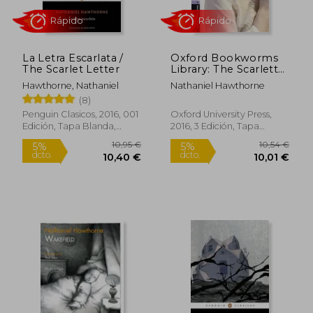
La Letra Escarlata /
Oxford Bookworms
The Scarlet Letter
Library: The Scarlett
Letter (+Mp3) (en
Hawthorne, Nathaniel
Nathaniel Hawthorne
Inglés)
(8)
Penguin Clasicos, 2016, 001
Oxford University Press,
Edición, Tapa Blanda,
2016, 3 Edición, Tapa
Rápido
Rápido
Nuevo
Blanda, Nuevo
10,95 €
10,54
5%
5%
dcto.
dcto.
10,40 €
10,01