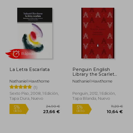
6,95 €
15,00
5%
5%
dcto.
dcto.
6,60 €
14,25
La Letra Escarlata
Penguin English
Library the Scarlet
Letter (The Penguin
Nathaniel Hawthorne
Nathaniel Hawthorne
English Library) (en
(1)
Inglés)
Sexto Piso, 2008, 1 Edición,
Penguin, 2012, 1 Edición,
Tapa Dura, Nuevo
Tapa Blanda, Nuevo
Rápido