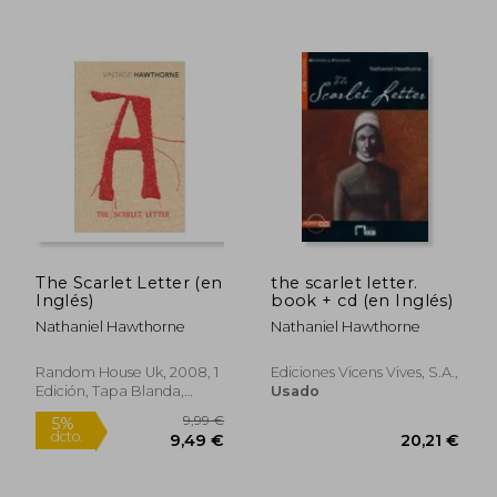
Rápido
The Scarlet Letter (en
the scarlet letter.
Inglés)
book + cd (en Inglés)
Nathaniel Hawthorne
Nathaniel Hawthorne
Random House Uk, 2008, 1
Ediciones Vicens Vives, S.a.,
11,00 €
Edición, Tapa Blanda,
Usado
5%
dcto.
Nuevo
10,45 €
10,20