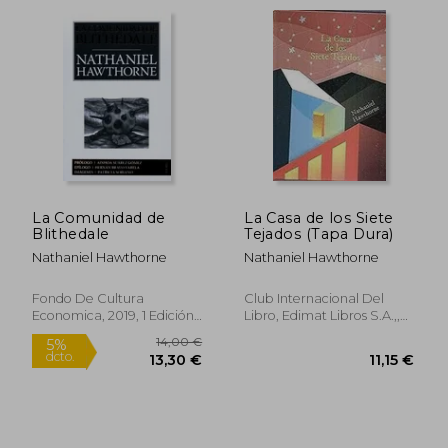
24,90 €
11,20
5%
5%
dcto.
dcto.
23,66 €
10,64
La Comunidad de
La Casa de los Siete
Blithedale
Tejados (Tapa Dura)
Nathaniel Hawthorne
Nathaniel Hawthorne
Fondo De Cultura
Club Internacional Del
Economica, 2019, 1 Edición,
Libro, Edimat Libros S.A.,,
Tapa Blanda, Nuevo
Tapa Dura,
Usado