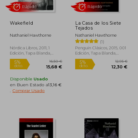
Wakefield
La Casa de los Siete
Tejados
Nathaniel Hawthorne
Nathaniel Hawthorne
(1)
Nórdica Libros, 2011, 1
Penguin Clásicos, 2015, 001
Edición, Tapa Blanda,
Edición, Tapa Blanda,
Nuevo
Nuevo
Rápido
Rápido
Disponible
Usado
en Buen Estado a
13,16 €
.
Comprar Usado
16,50 €
12,95
5%
5%
dcto.
dcto.
15,68 €
12,30