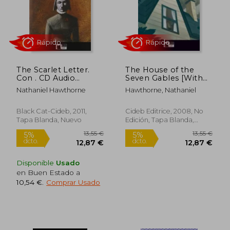
7,00 €
15,50
5%
5%
dcto.
dcto.
6,65 €
14,73
The Scarlet Letter.
The House of the
Con . CD Audio
Seven Gables [With
(Reading and training)
CD (Audio)] (en
Nathaniel Hawthorne
Hawthorne, Nathaniel
(en Inglés)
Inglés)
Black Cat-Cideb, 2011,
Cideb Editrice, 2008, No
Tapa Blanda, Nuevo
Edición, Tapa Blanda,
Nuevo
Disponible
Usado
en Buen Estado a
10,54 €
.
Comprar Usado
Rápido
Rápido