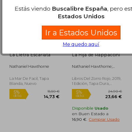
Estás viendo
Buscalibre España
, pero es
Estados Unidos
Ir a Estados Unidos
Me quedo aquí
La Lletra Escarlata
La Hija de Rappaccini
Nathaniel Hawthorne
Nathaniel Hawthorne;
Octavio Paz
La Mar De Facil, Tapa
Libros Del Zorro Rojo, 2019,
Blanda, Nuevo
1 Edición, Tapa Dura,
Nuevo
14,33
5%
dcto.
10,20 €
13,61
Disponible
Usado
en Buen Estado a
16,90 €
.
Comprar Usado