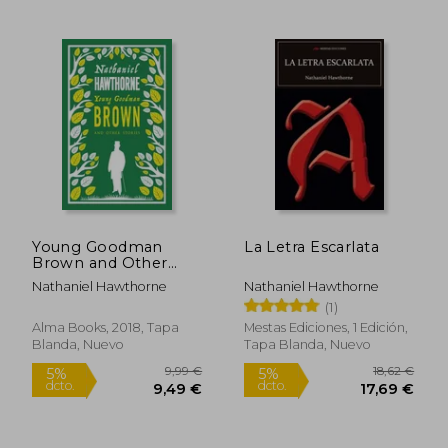
Rápido
Rápido
Young Goodman
La Letra Escarlata
Brown and Other
Stories (en Inglés)
Nathaniel Hawthorne
Nathaniel Hawthorne
(1)
Alma Books, 2018, Tapa
Mestas Ediciones, 1 Edición,
Blanda, Nuevo
Tapa Blanda, Nuevo
15,50 €
24,90
5%
5%
dcto.
dcto.
14,73 €
23,66