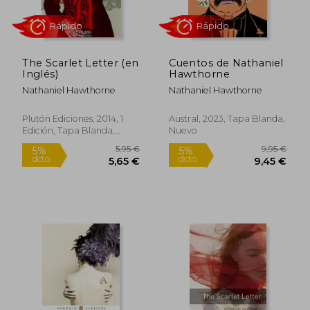
The Scarlet Letter (en
Cuentos de Nathaniel
Inglés)
Hawthorne
Nathaniel Hawthorne
Nathaniel Hawthorne
Rápido
Rápido
Plutón Ediciones, 2014, 1
Austral, 2023, Tapa Blanda,
Edición, Tapa Blanda,
Nuevo
Nuevo
5,95 €
9,95
5%
5%
dcto.
dcto.
5,65 €
9,45