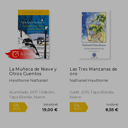
11,95 €
12,95
5%
5%
dcto.
dcto.
11,35 €
12,30
La Muñeca de Nieve y
Las Tres Manzanas de
Otros Cuentos
oro
Hawthorne Nathaniel
Nathaniel Hawthorne
Rápido
Rápido
Acantilado, 2017, 1 Edición,
Gadir, 2015, Tapa Blanda,
Tapa Blanda, Nuevo
Nuevo