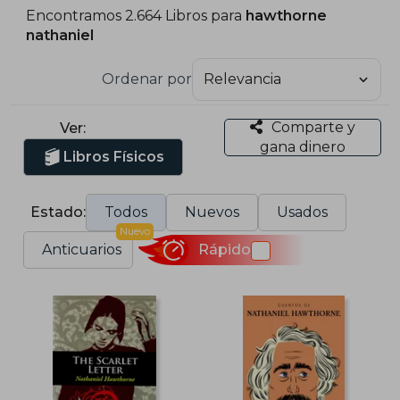
Encontramos 2.664 Libros para
hawthorne
nathaniel
Ordenar por
Comparte y
Ver:
gana dinero
Libros Físicos
Estado:
Todos
Nuevos
Usados
Nuevo
Anticuarios
Rápido