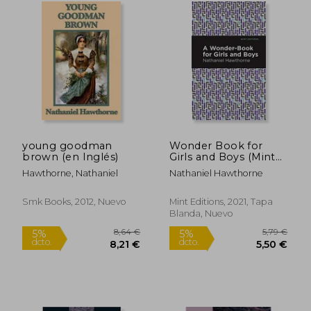
9,00 €
8,74
5%
5%
dcto.
dcto.
8,55 €
8,30
young goodman
Wonder Book for
brown (en Inglés)
Girls and Boys (Mint
Editions) (en Inglés)
Hawthorne, Nathaniel
Nathaniel Hawthorne
Smk Books, 2012, Nuevo
Mint Editions, 2021, Tapa
Blanda, Nuevo