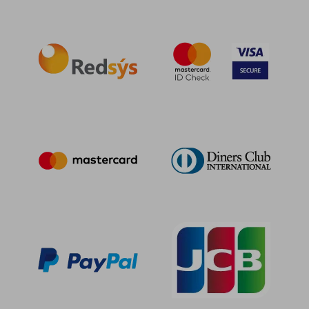
8,44 €
5%
dcto.
8,02 €