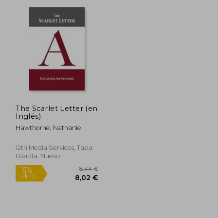
9,99 €
18,62
5%
5%
dcto.
dcto.
9,49 €
17,69
The Scarlet Letter (en
Inglés)
Hawthorne, Nathaniel
12th Media Services, Tapa
Blanda, Nuevo