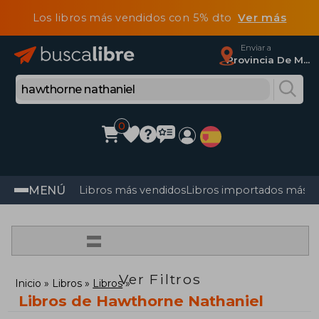
Los libros más vendidos con 5% dto
Ver más
Enviar a
Provincia De Madrid
0
MENÚ
Libros más vendidos
Libros importados más v
=
Ver Filtros
Inicio
Libros
Libros
Libros de Hawthorne Nathaniel