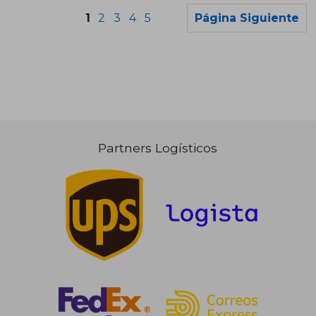
1
2
3
4
5
Página Siguiente
7,59 €
5%
dcto.
7,21 €
6,34
Partners Logísticos