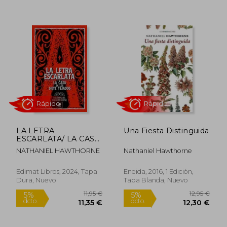
Rápido
Rápido
LA LETRA
Una Fiesta Distinguida
ESCARLATA/ LA CASA
DE LOS SIETE
NATHANIEL HAWTHORNE
Nathaniel Hawthorne
TEJADOS
Edimat Libros, 2024, Tapa
Eneida, 2016, 1 Edición,
Dura, Nuevo
Tapa Blanda, Nuevo
16,00 €
11,50
5%
5%