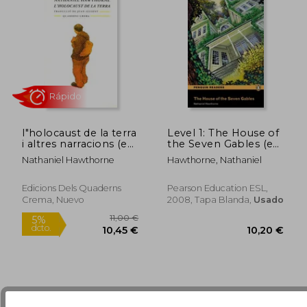
l"holocaust de la terra
Level 1: The House of
i altres narracions (en
the Seven Gables (en
Catalán)
Inglés)
Nathaniel Hawthorne
Hawthorne, Nathaniel
8,64 €
5,79
5%
5%
Edicions Dels Quaderns
Pearson Education ESL,
dcto.
dcto.
8,21 €
5,50
Crema, Nuevo
2008, Tapa Blanda,
Usado