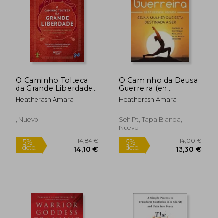
16,00 €
16,00
5%
5%
dcto.
dcto.
15,20 €
15,20
O Caminho Tolteca
O Caminho da Deusa
da Grande Liberdade.
Guerreira (en
Descubra os Quatro
Portugués)
Heatherash Amara
Heatherash Amara
Elementos de
Transformacao (em
Portugues do Brasil)
, Nuevo
Self Pt, Tapa Blanda,
(en Portugués)
Nuevo