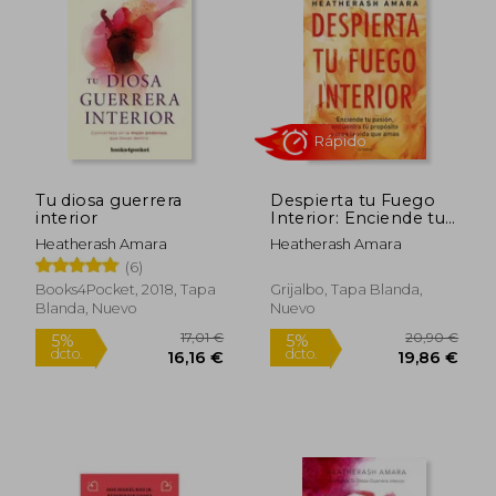
5%
5%
dcto.
dcto.
13,30 €
14,25
Tu diosa guerrera
Despierta tu Fuego
interior
Interior: Enciende tu
Pasión, Encuentra tu
Heatherash Amara
Heatherash Amara
Propósito y Crea la
(6)
Vida qu
Books4Pocket, 2018, Tapa
Grijalbo, Tapa Blanda,
Blanda, Nuevo
Nuevo
Rápido