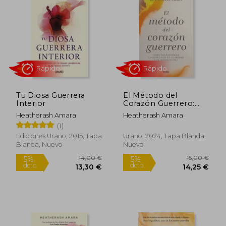
empoderamiento personal.
Con un estilo accesible y profundamente
inspirador, Heatherash Amara guía a
quienes buscan explorar la riqueza de su
ser interior y expandir su conexión con el
mundo que los rodea.
Tu Diosa Guerrera
El Método del
Interior
Corazón Guerrero:
Cómo Transformar la
Heatherash Amara
Heatherash Amara
Confusión en Claridad
(1)
Rápido
Rápido
y el Dolor en paz
Ediciones Urano, 2015, Tapa
Urano, 2024, Tapa Blanda,
Blanda, Nuevo
Nuevo
14,00 €
15,00