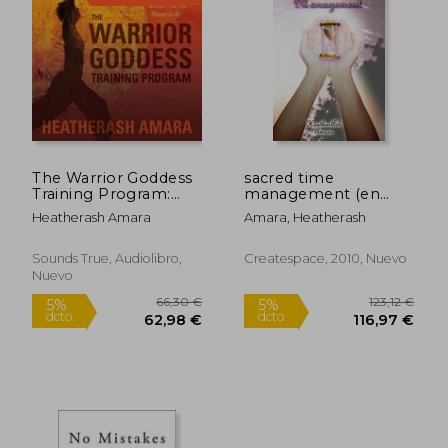
19,99 €
27,25
5%
5%
dcto.
dcto.
18,99 €
25,89
The Warrior Goddess
sacred time
Training Program:
management (en
Becoming the
Inglés)
Heatherash Amara
Amara, Heatherash
Woman you are
Meant to be (Sounds
True Audio Learning
Sounds True, Audiolibro,
Createspace, 2010, Nuevo
Course) (Audiolibro)
Nuevo
(en Inglés)