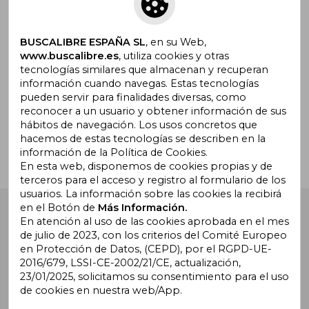
Suscríbete para recibir ofertas y
promociones
BUSCALIBRE ESPAÑA SL
, en su Web,
www.buscalibre.es
, utiliza cookies y otras
tecnologías similares que almacenan y recuperan
información cuando navegas. Estas tecnologías
pueden servir para finalidades diversas, como
¿Necesitas ayuda?
reconocer a un usuario y obtener información de sus
hábitos de navegación. Los usos concretos que
hacemos de estas tecnologías se describen en la
Ir a Centro de Soporte
información de la Política de Cookies.
En esta web, disponemos de cookies propias y de
terceros para el acceso y registro al formulario de los
usuarios. La información sobre las cookies la recibirá
en el Botón de
Más Información.
Buscalibre España
. Calle Energía, 65, Nave 3 (08940),
Cornellà de Llobregat, Barcelona. Derechos Reservados.
En atención al uso de las cookies aprobada en el mes
de julio de 2023, con los criterios del Comité Europeo
en Protección de Datos, (CEPD), por el RGPD-UE-
2016/679, LSSI-CE-2002/21/CE, actualización,
23/01/2025, solicitamos su consentimiento para el uso
de cookies en nuestra web/App.
Buscalibre Argentina
|
Buscalibre Chile
|
Buscalibre