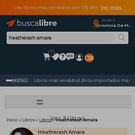
Los libros más vendidos con 5% dto
Ver más
Enviar a
Provincia De Madrid
0
MENÚ
Libros más vendidos
Libros importados más v
=
Ver Filtros
Inicio
Libros
Libros
Heatherash Amara
Heatherash Amara