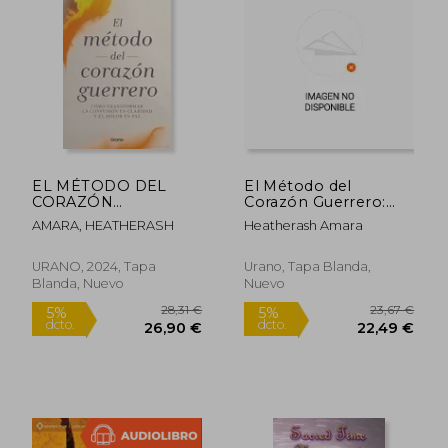
EL MÉTODO DEL
El Método del
CORAZÓN
Corazón Guerrero:
GUERRERO
Cómo Transformar la
AMARA, HEATHERASH
Heatherash Amara
Confusión en Claridad
y el Dolor en paz
URANO, 2024, Tapa
Urano, Tapa Blanda,
Blanda, Nuevo
Nuevo