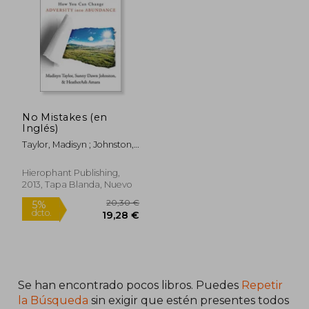
28,31 €
23,67
5%
5%
dcto.
dcto.
26,90 €
22,49
No Mistakes (en
Inglés)
Taylor, Madisyn ; Johnston,
Sunny Dawn ; Amara,
Heatherash
Hierophant Publishing,
2013, Tapa Blanda, Nuevo
Se han encontrado pocos libros. Puedes
Repetir
la Búsqueda
sin exigir que estén presentes todos