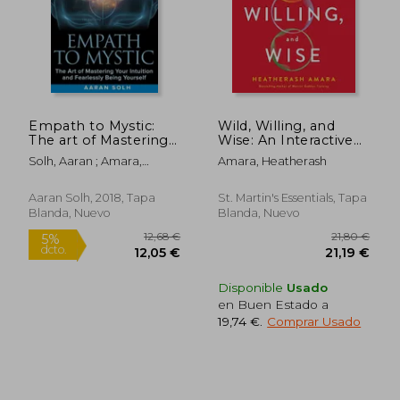
Empath to Mystic:
Wild, Willing, and
The art of Mastering
Wise: An Interactive
Your Intuition and
Guide for When to
Solh, Aaran ; Amara,
Amara, Heatherash
Fearlessly Being
Paddle, When to
Heatherash
13,30 €
16,24
Yourself (en Inglés)
Rest, and When to
5%
5%
dcto.
dcto.
Jump Naked Into the
12,64 €
15,43
Aaran Solh, 2018, Tapa
St. Martin's Essentials, Tapa
River of Life (en
Blanda, Nuevo
Blanda, Nuevo
Inglés)
Disponible
Usado
en Buen Estado a
19,74 €
.
Comprar Usado