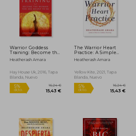
14,84 €
14,00
5%
5%
dcto.
dcto.
14,10 €
13,30
Warrior Goddess
The Warrior Heart
Training: Become the
Practice: A Simple
Woman you are
Process to Transform
Heatherash Amara
Heatherash Amara
Meant to be (en
Confusion Into Clarity
Inglés)
and Pain Into Peace
(en Inglés)
Hay House Uk, 2016, Tapa
Yellow Kite, 2021, Tapa
Blanda, Nuevo
Blanda, Nuevo