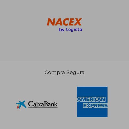
20,30 €
5%
dcto.
19,28 €
Compra Segura