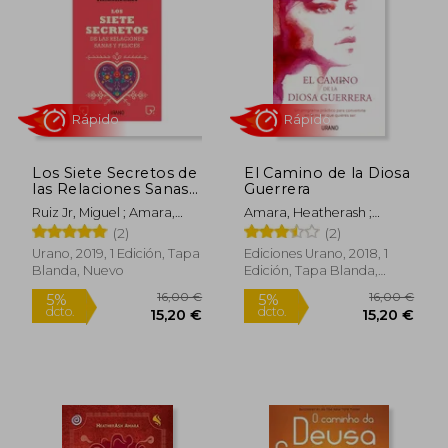
17,01 €
20,90
5%
5%
dcto.
dcto.
16,16 €
19,86
Los Siete Secretos de
El Camino de la Diosa
las Relaciones Sanas y
Guerrera
Felices
Ruiz Jr, Miguel ; Amara,
Amara, Heatherash ;
Heatherash
Martai Paerez, Nauria
(2)
(2)
Urano, 2019, 1 Edición, Tapa
Ediciones Urano, 2018, 1
Blanda, Nuevo
Edición, Tapa Blanda,
Nuevo
Rápido
Rápido