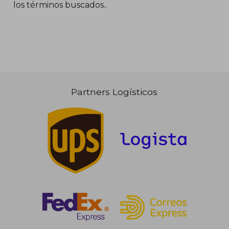
los términos buscados..
66,30 €
123,12
5%
5%
dcto.
dcto.
62,98 €
116,97
Partners Logísticos