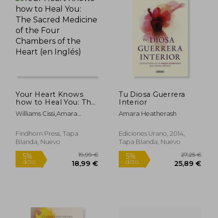
Your Heart Knows
Tu Diosa Guerrera
how to Heal You: The
Interior
Sacred Medicine of
Williams Cissi,Amara
Amara Heatherash
the Four Chambers
Heatherash
of the Heart (en
Inglés)
Findhorn Press, Tapa
Ediciones Urano, 2014,
Blanda, Nuevo
Tapa Blanda, Nuevo
24,99 €
20,30
5%
5%
dcto.
dcto.
23,74 €
19,28