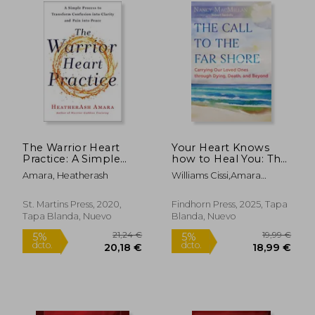
The Warrior Heart
Your Heart Knows
Practice: A Simple
how to Heal You: The
Process to Transform
Sacred Medicine of
12,68 €
21,80
5%
Amara, Heatherash
Williams Cissi,Amara
Confusion Into Clarity
the Four Chambers
dcto.
12,05 €
21,19
Heatherash
and Pain Into Peace
of the Heart (en
(en Inglés)
Inglés)
St. Martins Press, 2020,
Findhorn Press, 2025, Tapa
Tapa Blanda, Nuevo
Blanda, Nuevo