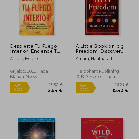
Despierta Tu Fuego
A Little Book on big
16,24 €
16,24
Interior: Enciende Tu
Freedom: Discover
5%
5%
dcto.
dcto.
Pasión, Encuentra Tu
the Four Elements of
15,43 €
15,43
Amara, Heatherash
Amara, Heatherash
Propósito Y Crea L a
Transformation (en
Vida Que Amas /
Inglés)
Awakening Your
Grijalbo, 2023, Tapa
Hierophant Publishing,
Inner Fire: A Step-By-
Blanda, Nuevo
2019, 2 Edición, Tapa
Step Course
Blanda, Nuevo