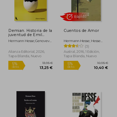
Demian. Historia de la
Cuentos de Amor
Rápido
Rápido
juventud de Emil
Sinclair
Hermann Hesse;Genoveva
Hermann Hesse; Hesse
Dieterich
Hermann
(3)
Alianza Editorial, 2026,
Austral, 2016, 1 Edición,
Tapa Blanda, Nuevo
Tapa Blanda, Nuevo
20,50 €
13,50
5%
5%
dcto.
dcto.
19,48 €
12,83