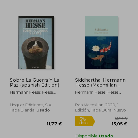
Sobre La Guerra Y La
Siddhartha: Hermann
Rápido
Paz (spanish Edition)
Hesse (Macmillan
Collector's Library)
Hermann Hesse; Hesse
Hermann Hesse; Hesse
(en Inglés)
Hermann
Hermann
Noguer Ediciones, S.a.,
Pan Macmillan, 2020, 1
Tapa Blanda,
Usado
Edición, Tapa Dura, Nuevo
Disponible
Usado