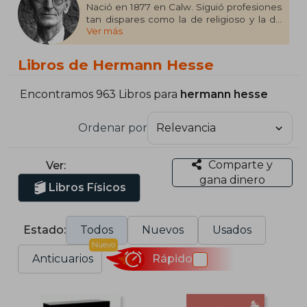
Nació en 1877 en Calw. Siguió profesiones
tan dispares como la de religioso y la de
Ver más
mecánico, pero con la publicación de su
primera novela, Peter Camenzind (1904)
logró establecerse como escritor. Su obra
Libros de Hermann Hesse
literaria lo colocó entre los autores más
importantes del siglo XX. Sus títulos más
destacados son: Demian (1919), Siddhartha
Encontramos 963 Libros para
hermann hesse
(1922), El lobo estepario (1927) y El juego de
abalorios (1943). Entre muchas otras
Ordenar por
distinciones, recibió en 1946 el premio
Nobel de Literatura. Murió en 1962, a los 85
años en Montagnola.
Comparte y
Ver:
gana dinero
Libros Físicos
Estado:
Todos
Nuevos
Usados
Nuevo
Anticuarios
Rápido