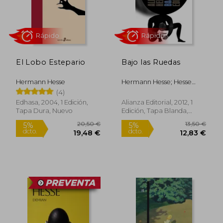
Rápido
Rápido
El Lobo Estepario
Bajo las Ruedas
Hermann Hesse
Hermann Hesse; Hesse
Hermann
(4)
Edhasa, 2004, 1 Edición,
Alianza Editorial, 2012, 1
Tapa Dura, Nuevo
Edición, Tapa Blanda,
Nuevo
14,50 €
22,50
5%
5%
dcto.
dcto.
13,78 €
21,38