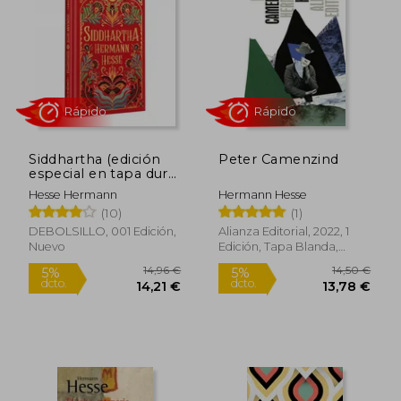
Siddhartha (edición
Peter Camenzind
especial en tapa dura)
(en spa)
Rápido
Rápido
Hesse Hermann
Hermann Hesse
(10)
(1)
DEBOLSILLO, 001 Edición,
Alianza Editorial, 2022, 1
Nuevo
Edición, Tapa Blanda,
Nuevo
12,00 €
12,50
5%
5%
dcto.
dcto.
11,40 €
11,88