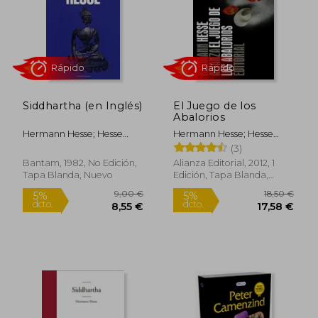
Siddhartha (en Inglés)
El Juego de los
12,95 €
9,95
Abalorios
5%
5%
dcto.
dcto.
12,30 €
9,45
Hermann Hesse; Hesse
Hermann Hesse; Hesse
Hermann
Hermann
(3)
Bantam, 1982, No Edición,
Alianza Editorial, 2012, 1
Tapa Blanda, Nuevo
Edición, Tapa Blanda,
Nuevo