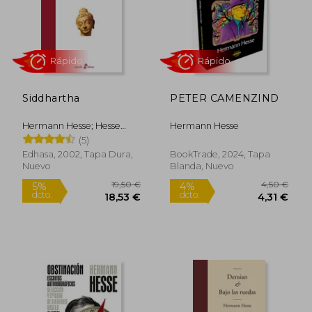
Rápido
Rápido
Siddhartha
PETER CAMENZIND
Hermann Hesse; Hesse
Hermann Hesse
Hermann
(5)
9,00 €
18,50
5%
5%
dcto.
dcto.
8,55 €
17,58
Edhasa, 2002, Tapa Dura,
BookTrade, 2024, Tapa
Nuevo
Blanda, Nuevo