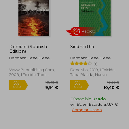
14,96 €
14,50
5%
5%
dcto.
dcto.
14,21 €
13,78
Demian (Spanish
Siddhartha
Edition)
Hermann Hesse; Hesse
Hermann Hesse; Hesse
Hermann
Hermann
(1)
Www.bnpublishing.com,
Debolsillo, 2010, 1 Edición,
2008, 1 Edición, Tapa
Tapa Blanda, Nuevo
Blanda, Nuevo
Disponible
Usado
en Buen Estado a
7,67 €
.
Comprar Usado