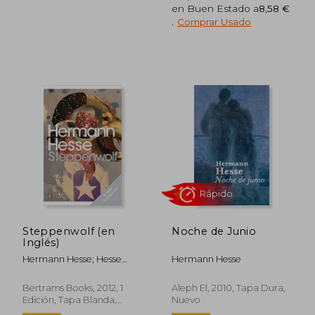
11,69 €
16,50
en Buen Estado a
8,58 €
5%
5%
dcto.
dcto.
11,11 €
15,68
.
Comprar Usado
Steppenwolf (en
Noche de Junio
Inglés)
Hermann Hesse; Hesse
Hermann Hesse
Hermann
Rápido
Bertrams Books, 2012, 1
Aleph El, 2010, Tapa Dura,
Edición, Tapa Blanda,
Nuevo
Nuevo