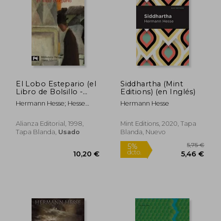
El Lobo Estepario (el
Siddhartha (Mint
Libro de Bolsillo -
Editions) (en Inglés)
Bibliotecas de Autor -
Hermann Hesse; Hesse
Hermann Hesse
Biblioteca Hesse)
Hermann
Alianza Editorial, 1998,
Mint Editions, 2020, Tapa
Tapa Blanda,
Usado
Blanda, Nuevo
Rápido
Rápido