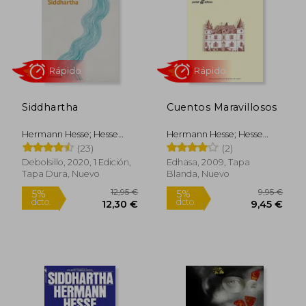
10,95 €
15,50
5%
5%
dcto.
dcto.
10,40 €
14,73
Siddhartha
Cuentos Maravillosos
Hermann Hesse; Hesse
Hermann Hesse; Hesse
Hermann
Hermann
(23)
(2)
Debolsillo, 2020, 1 Edición,
Edhasa, 2009, Tapa
Tapa Dura, Nuevo
Blanda, Nuevo
Rápido
Rápido