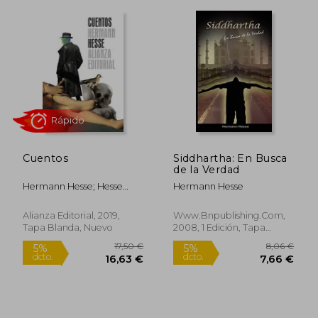
10,43 €
10,95
5%
5%
dcto.
dcto.
9,91 €
10,40
Cuentos
Siddhartha: En Busca
de la Verdad
Hermann Hesse; Hesse
Hermann Hesse
Hermann
Alianza Editorial, 2019,
Www.Bnpublishing.Com,
Tapa Blanda, Nuevo
2008, 1 Edición, Tapa
Blanda, Nuevo