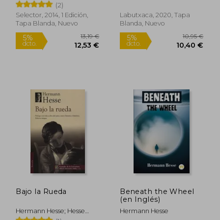
Hermann
(2)
Selector, 2014, 1 Edición,
Labutxaca, 2020, Tapa
Tapa Blanda, Nuevo
Blanda, Nuevo
13,74
5%
dcto.
11,77 €
13,05
Bajo la Rueda
Beneath the Wheel
(en Inglés)
Hermann Hesse; Hesse
Hermann Hesse
Hermann