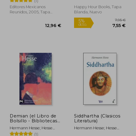
(1)
Editores Mexicanos
Happy Hour Books, Tapa
Reunidos, 2005, Tapa
Blanda, Nuevo
Blanda,
Usado
Rápido
13,70 €
18,90
5%
5%
dcto.
dcto.
13,02 €
17,96
Demian (el Libro de
Siddhartha (Clasicos
Bolsillo - Bibliotecas
Literatura)
de Autor - Biblioteca
Hermann Hesse; Hesse
Hermann Hesse; Hesse
Hesse)
Hermann
Hermann
(1)