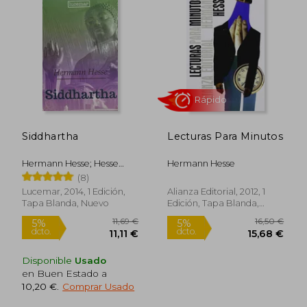
Rápido
Siddhartha
Lecturas Para Minutos
Hermann Hesse; Hesse
Hermann Hesse
Hermann
(8)
Lucemar, 2014, 1 Edición,
Alianza Editorial, 2012, 1
Tapa Blanda, Nuevo
Edición, Tapa Blanda,
Nuevo
21,00 €
5%
Disponible
Usado
dcto.
19,95 €
12,60
en Buen Estado a
10,20 €
.
Comprar Usado