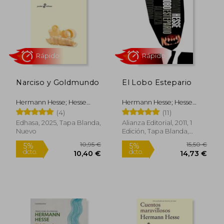
11,50 €
4,50
5%
4%
dcto.
dcto.
10,93 €
4,31
Narciso y Goldmundo
El Lobo Estepario
Hermann Hesse; Hesse
Hermann Hesse; Hesse
Hermann
Hermann
(4)
(11)
Edhasa, 2025, Tapa Blanda,
Alianza Editorial, 2011, 1
Nuevo
Edición, Tapa Blanda,
Nuevo
Rápido
Rápido