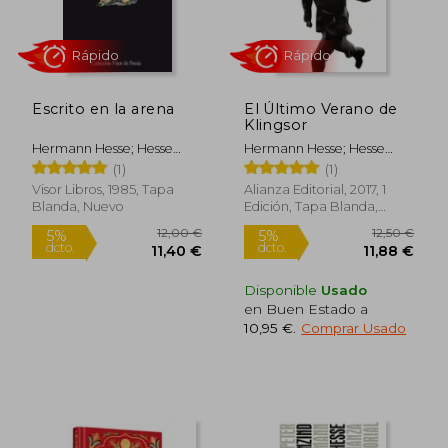
Escrito en la arena
El Último Verano de
Klingsor
Hermann Hesse; Hesse
Hermann Hesse; Hesse
Hermann
Hermann
(1)
(1)
Rápido
Visor Libros, 1985, Tapa
Alianza Editorial, 2017, 1
Blanda, Nuevo
Edición, Tapa Blanda,
Nuevo
Disponible
Usado
en Buen Estado a
10,95 €
.
Comprar Usado
13,95 €
10,95
5%
5%
dcto.
dcto.
13,25 €
10,40