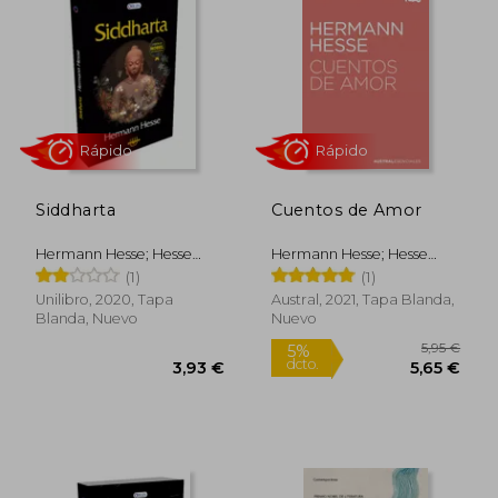
Siddharta
Cuentos de Amor
Hermann Hesse; Hesse
Hermann Hesse; Hesse
Hermann
Hermann
(1)
(1)
Rápido
Rápido
Unilibro, 2020, Tapa
Austral, 2021, Tapa Blanda,
Blanda, Nuevo
Nuevo
5,95