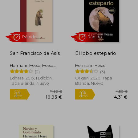
4,49 €
11,9
4%
5%
dcto.
dcto.
4,30 €
11,35
San Francisco de Asís
El lobo estepario
Hermann Hesse; Hesse
Hermann Hesse
Hermann
(2)
(3)
Edhasa, 2013, 1 Edición,
Origen, 2020, Tapa
Tapa Blanda, Nuevo
Blanda, Nuevo
Rápido
Rápido