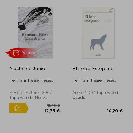
5,75
5%
dcto.
10,20 €
5,46
Noche de Junio
El Lobo Estepario
Hermann Hesse; Hesse
Hermann Hesse; Hesse
Hermann
Hermann
El Aleph Editores, 2007,
Aneto, 2007, Tapa Blanda,
Tapa Blanda, Nuevo
Usado
Rápido