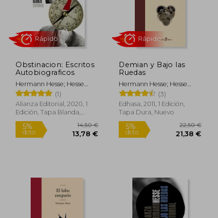
Rápido
Rápido
Obstinacion: Escritos
Demian y Bajo las
Autobiograficos
Ruedas
Hermann Hesse; Hesse
Hermann Hesse; Hesse
Hermann
Hermann
(1)
(3)
Alianza Editorial, 2020, 1
Edhasa, 2011, 1 Edición,
Edición, Tapa Blanda,
Tapa Dura, Nuevo
19,50 €
4,50
5%
4%
Nuevo
dcto.
dcto.
18,53 €
4,31