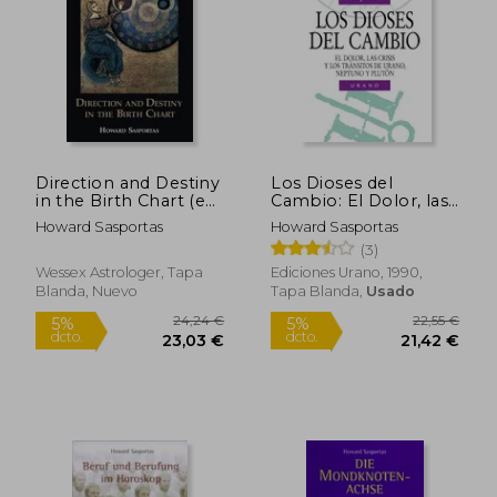
34,83 €
31,07
5%
5%
dcto.
dcto.
33,09 €
29,52
Direction and Destiny
Los Dioses del
in the Birth Chart (en
Cambio: El Dolor, las
Inglés)
Crisis y los Transitos
Howard Sasportas
Howard Sasportas
de ur Ano, Neptuno y
(3)
Pluton
Wessex Astrologer, Tapa
Ediciones Urano, 1990,
Blanda, Nuevo
Tapa Blanda,
Usado