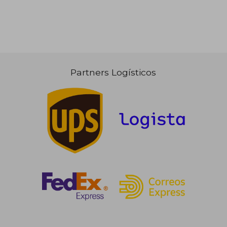
Partners Logísticos
24,90 €
5%
dcto.
23,66 €