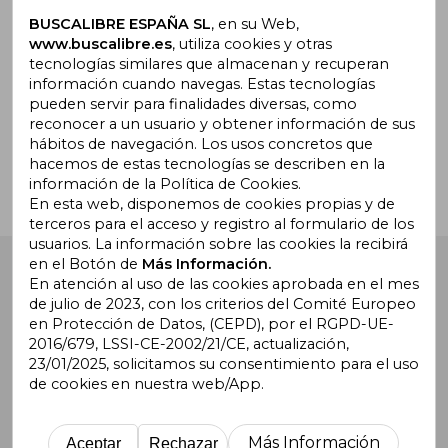
Suscríbete para recibir ofertas y
promociones
BUSCALIBRE ESPAÑA SL
, en su Web,
www.buscalibre.es
, utiliza cookies y otras
tecnologías similares que almacenan y recuperan
información cuando navegas. Estas tecnologías
pueden servir para finalidades diversas, como
¿Necesitas ayuda?
reconocer a un usuario y obtener información de sus
hábitos de navegación. Los usos concretos que
hacemos de estas tecnologías se describen en la
Ir a Centro de Soporte
información de la Política de Cookies.
En esta web, disponemos de cookies propias y de
terceros para el acceso y registro al formulario de los
usuarios. La información sobre las cookies la recibirá
en el Botón de
Más Información.
Buscalibre España
. Calle Energía, 65, Nave 3 (08940),
Cornellà de Llobregat, Barcelona. Derechos Reservados.
En atención al uso de las cookies aprobada en el mes
de julio de 2023, con los criterios del Comité Europeo
en Protección de Datos, (CEPD), por el RGPD-UE-
2016/679, LSSI-CE-2002/21/CE, actualización,
23/01/2025, solicitamos su consentimiento para el uso
de cookies en nuestra web/App.
Buscalibre Argentina
|
Buscalibre Chile
|
Buscalibre
Colombia
|
Buscalibre Ecuador
|
Buscalibre España
|
Buscalibre Uruguay
|
Buscalibre México
|
Buscalibre
Más Información
Aceptar
Rechazar