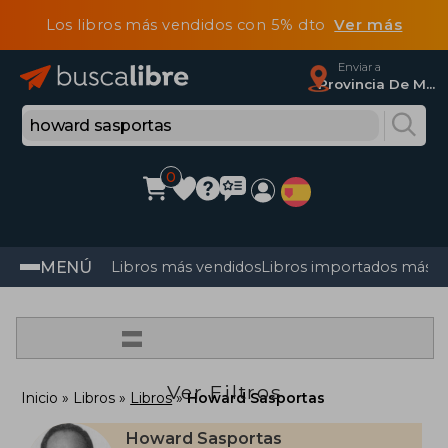
Los libros más vendidos con 5% dto
Ver más
Enviar a
Provincia De Madrid
0
MENÚ
Libros más vendidos
Libros importados más v
=
Ver Filtros
Inicio
Libros
Libros
Howard Sasportas
Howard Sasportas