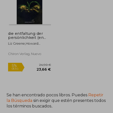
die entfaltung der
persönlichkeit (en
Alemán)
Liz Greene,howard
Sasportas
Chiron Verlag, Nuevo
29,90 €
27,33
5%
5%
dcto.
dcto.
28,41 €
25,96
Se han encontrado pocos libros. Puedes
Repetir
la Búsqueda
sin exigir que estén presentes todos
los términos buscados..