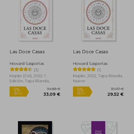
17,53 €
34,75
5%
5%
dcto.
dcto.
16,66 €
33,02
Las Doce Casas
Las Doce Casas
Howard Sasportas
Howard Sasportas
(3)
(1)
Kepler (Col), 2022, 1
Kepler, 2022, Tapa Blanda,
Edición, Tapa Blanda,
Nuevo
Nuevo