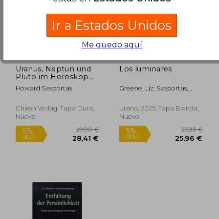
Ir a Estados Unidos
Me quedo aquí
Uranus, Neptun und
Los luminares
Pluto im Horoskop
(en Alemán)
Howard Sasportas
Greene, Liz; Sasportas,
Howard
35,46 €
31,07
5%
5%
dcto.
dcto.
33,68 €
29,52
Chiron Verlag, Tapa Dura,
Urano, 2025, Tapa Blanda,
Nuevo
Nuevo