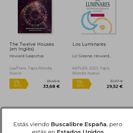
The Twelve Houses
Los Luminares
16,90 €
18,90
(en Inglés)
5%
5%
dcto.
dcto.
16,06 €
17,96
Howard Sasportas
Liz Greene; Howard
Sasportas
Lsa/Flare, Tapa Blanda,
KEPLER, 2025, Tapa
Nuevo
Blanda, Nuevo
Estás viendo
Buscalibre España
, pero
estás en
Estados Unidos