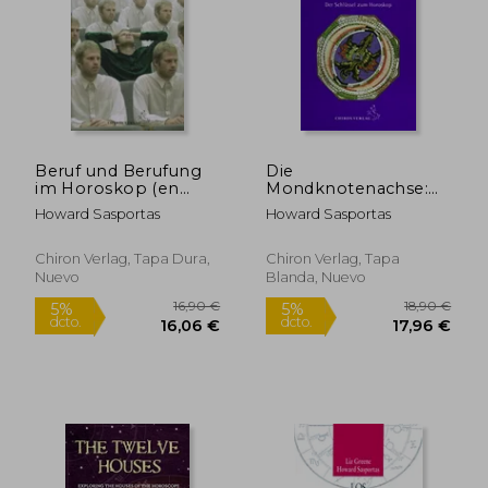
24,24 €
22,55
5%
5%
dcto.
dcto.
23,03 €
21,42
Beruf und Berufung
Die
im Horoskop (en
Mondknotenachse:
Alemán)
Der Schlüssel zum
Howard Sasportas
Howard Sasportas
Horoskop (en
Alemán)
Chiron Verlag, Tapa Dura,
Chiron Verlag, Tapa
Nuevo
Blanda, Nuevo