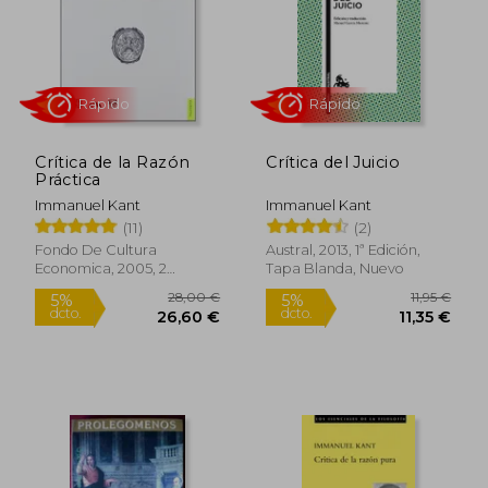
Crítica de la Razón
Crítica del Juicio
18,00 €
24,00
Práctica
5%
5%
dcto.
dcto.
17,10 €
22,80
Immanuel Kant
Immanuel Kant
(11)
(2)
Fondo De Cultura
Austral, 2013, 1ª Edición,
Economica, 2005, 2
Tapa Blanda, Nuevo
Edición, Tapa Blanda,
Nuevo