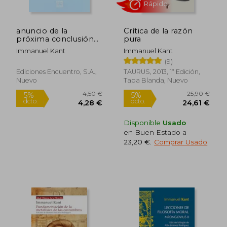
anuncio de la
Crítica de la razón
próxima conclusión
pura
de un tratado de paz
Immanuel Kant
Immanuel Kant
perpetua
(9)
19,00 €
11,90
5%
5%
dcto.
dcto.
18,05 €
11,31
Ediciones Encuentro, S.a.,
TAURUS, 2013, 1ª Edición,
Nuevo
Tapa Blanda, Nuevo
Disponible
Usado
en Buen Estado a
23,20 €
.
Comprar Usado
Rápido
Rápido