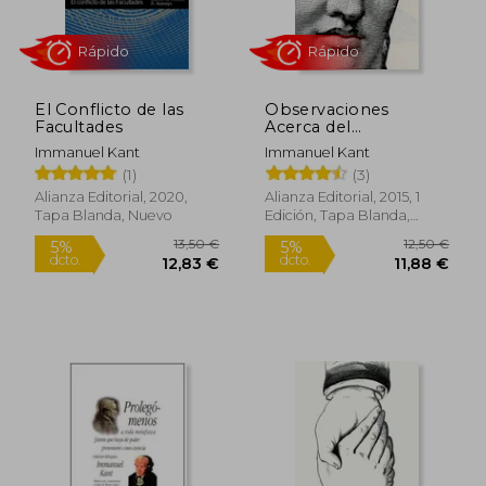
El Conflicto de las
Observaciones
Facultades
Acerca del
Sentimiento de lo
Immanuel Kant
Immanuel Kant
Bello y de lo Sublime
(1)
(3)
Alianza Editorial, 2020,
Alianza Editorial, 2015, 1
Tapa Blanda, Nuevo
Edición, Tapa Blanda,
Rápido
Rápido
Nuevo
27,90 €
16,50
5%
5%
dcto.
dcto.
26,51 €
15,68