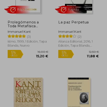
Prolegómenos a
La paz Perpetua
Toda Metafísica
Futura que Haya de
Immanuel Kant
Immanuel Kant
Poder Presentarse
(3)
(2)
Como Ciencia
Istmo, 1999, 1 Edición, Tapa
Alianza Editorial, 2016, 1
Blanda, Nuevo
Edición, Tapa Blanda,
Nuevo
Rápido
Rápido