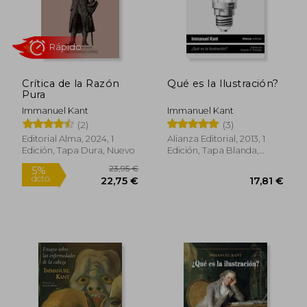
Rápido
Crítica de la Razón
Qué es la Ilustración?
Pura
Immanuel Kant
Immanuel Kant
(2)
(3)
Editorial Alma, 2024, 1
Alianza Editorial, 2013, 1
4,50 €
25,90
5%
5%
Edición, Tapa Dura, Nuevo
Edición, Tapa Blanda,
dcto.
dcto.
4,28 €
24,61
Usado