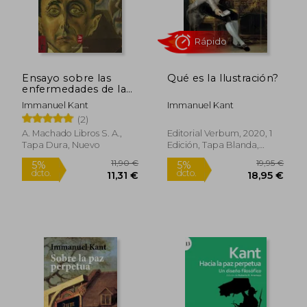
Ensayo sobre las
Qué es la Ilustración?
enfermedades de la
Rápido
Rápido
cabeza (Márgenes)
Immanuel Kant
Immanuel Kant
(2)
A. Machado Libros S. A.,
Editorial Verbum, 2020, 1
Tapa Dura, Nuevo
Edición, Tapa Blanda,
Nuevo
14,90 €
16,00
5%
5%
dcto.
dcto.
14,16 €
15,20