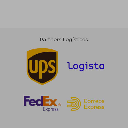
Partners Logísticos
18,00 €
15,00
5%
5%
dcto.
dcto.
17,10 €
14,25