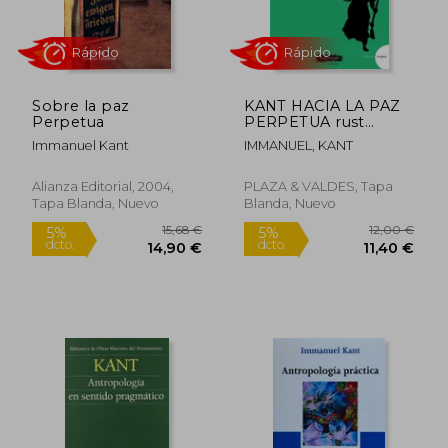
Sobre la paz
KANT HACIA LA PAZ
Perpetua
PERPETUA rust
P&ValdeS
Immanuel Kant
IMMANUEL, KANT
Rápido
Alianza Editorial, 2004,
PLAZA & VALDES, Tapa
Tapa Blanda, Nuevo
Blanda, Nuevo
23,95 €
5%
dcto.
22,75 €
17,81