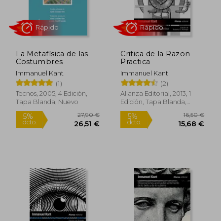
La Metafísica de las
Critica de la Razon
Costumbres
Practica
Immanuel Kant
Immanuel Kant
(1)
(2)
Rápido
Rápido
Tecnos, 2005, 4 Edición,
Alianza Editorial, 2013, 1
Tapa Blanda, Nuevo
Edición, Tapa Blanda,
Nuevo
8,00 €
24,00
5%
5%
dcto.
dcto.
7,60 €
22,80