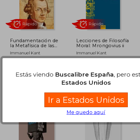
Fundamentación de
Lecciones de Filosofía
la Metafísica de las
Moral: Mrongovius ii
Costumbres
15,50 €
15,00
5%
5%
Immanuel Kant
Immanuel Kant
dcto.
dcto.
14,73 €
14,25
Ediciones Akal, 1 Edición,
Ediciones Sígueme, 2017, 1
Tapa Blanda, Nuevo
Edición, Tapa Blanda,
Estás viendo
Buscalibre España
, pero es
Nuevo
Estados Unidos
Ir a Estados Unidos
Me quedo aquí