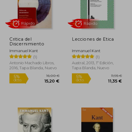
Rápido
Critica del
Lecciones de Etica
Discernimiento
Immanuel Kant
Immanuel Kant
(1)
(1)
Antonio Machado Libros,
Austral, 2013, 1ª Edición,
2016, Tapa Blanda, Nuevo
Tapa Blanda, Nuevo
3,00 €
25,50
5%
5%
dcto.
dcto.
2,85 €
24,23