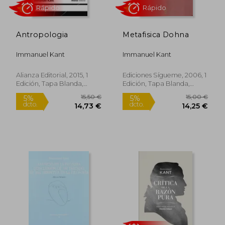
Antropologia
Metafisica Dohna
11,00 €
22,50
5%
5%
dcto.
dcto.
10,45 €
21,38
Immanuel Kant
Immanuel Kant
Alianza Editorial, 2015, 1
Ediciones Sígueme, 2006, 1
Edición, Tapa Blanda,
Edición, Tapa Blanda,
Nuevo
Nuevo
Rápido
Rápido