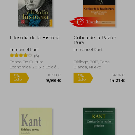
Rápido
Rápido
Filosofia de la Historia
Crítica de la Razón
Pura
Immanuel Kant
Immanuel Kant
(6)
Fondo De Cultura
Diálogo, 2012, Tapa
Economica, 2015, 3 Edición,
Blanda, Nuevo
Tapa Blanda, Nuevo
16,00 €
11,9
5%
5%
dcto.
dcto.
15,20 €
11,35