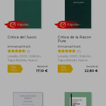
10,95 €
8,99
5%
5%
dcto.
dcto.
10,40 €
8,54
Critica del Juicio
Critica de la Razon
Pura
Immanuel Kant
Immanuel Kant
(1)
(7)
Losada, 2005, 1 Edición,
Losada, 2003, 1 Edición,
Tapa Blanda, Nuevo
Tapa Blanda, Nuevo
Rápido
Rápido