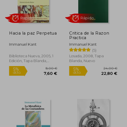
Hacia la paz Perpetua
Critica de la Razon
Rápido
Practica
Immanuel Kant
Immanuel Kant
(5)
Biblioteca Nueva, 2005, 1
Losada, 2008, Tapa
Edición, Tapa Blanda,
Blanda, Nuevo
Nuevo
10,50 €
14,96
5%
5%
dcto.
dcto.
9,98 €
14,21