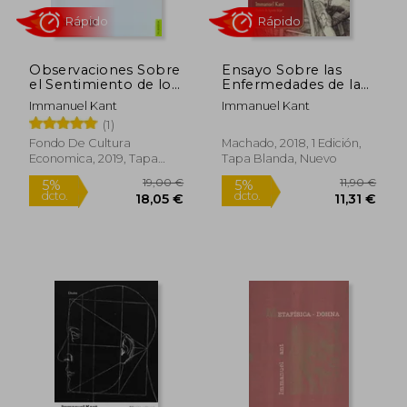
16,00 €
12,50
5%
5%
dcto.
dcto.
15,20 €
11,88
Observaciones Sobre
Ensayo Sobre las
el Sentimiento de lo
Enfermedades de la
Bello y lo Sublime
Cabeza
Immanuel Kant
Immanuel Kant
(1)
Fondo De Cultura
Machado, 2018, 1 Edición,
Economica, 2019, Tapa
Tapa Blanda, Nuevo
Blanda, Nuevo
Rápido
Rápido