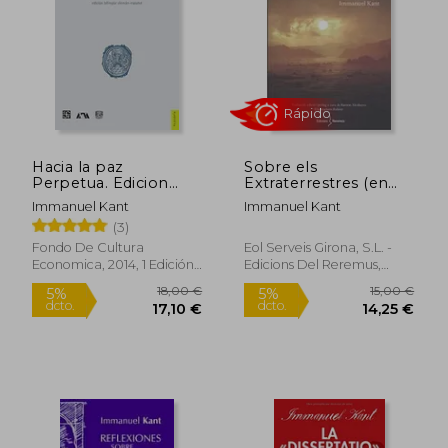
Hacia la paz
Sobre els
Perpetua. Edicion
Extraterrestres (en
Bilingüe Alemán-
Catalán)
Immanuel Kant
Immanuel Kant
Español
(3)
Fondo De Cultura
Eol Serveis Girona, S.L. -
Rápido
Rápido
Economica, 2014, 1 Edición,
Edicions Del Reremus,
Tapa Blanda, Nuevo
2020, Tapa Blanda, Nuevo