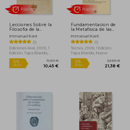
13,50 €
12,50
5%
5%
dcto.
dcto.
12,83 €
11,88
Lecciones Sobre la
Fundamentacion de
Filosofia de la
la Metafisica de las
Religion
Costumbres
Immanuel Kant
Immanuel Kant
(1)
(1)
Ediciones Akal, 2000, 1
Tecnos, 2006, 1 Edición,
Edición, Tapa Blanda,
Tapa Blanda, Nuevo
Nuevo
Rápido
Rápido