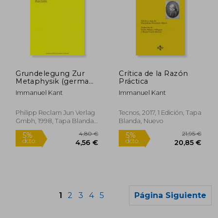
20,00 €
16,50
5%
5%
dcto.
dcto.
19,00 €
15,68
Grundelegung Zur
Crítica de la Razón
Metaphysik (german
Práctica
Edition) (en Alemán)
Immanuel Kant
Immanuel Kant
Philipp Reclam Jun Verlag
Tecnos, 2017, 1 Edición, Tapa
Gmbh, 1998, Tapa Blanda,
Blanda, Nuevo
Nuevo
1
2
3
4
5
Página Siguiente
Rápido