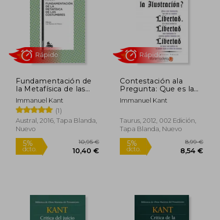
13,50 €
10,50
5%
5%
dcto.
dcto.
12,83 €
9,98
Fundamentación de
Contestación ala
la Metafísica de las
Pregunta: Que es la
Costumbres
Ilustración?
Immanuel Kant
Immanuel Kant
(1)
Austral, 2016, Tapa Blanda,
Taurus, 2012, 002 Edición,
Nuevo
Tapa Blanda, Nuevo
Rápido
Rápido