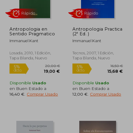
Antropologia en
Antropologia Practica
Sentido Pragmatico
(2ª Ed. )
Immanuel Kant
Immanuel Kant
Losada, 2010, 1 Edición,
Tecnos, 2007, 1 Edición,
Tapa Blanda, Nuevo
Tapa Blanda, Nuevo
Rápido
Disponible
Usado
Disponible
Usado
en Buen Estado a
en Buen Estado a
16,40 €
.
Comprar Usado
12,00 €
.
Comprar Usado
11,90 €
19,95
5%
5%
dcto.
dcto.
11,31 €
18,95