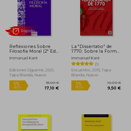
15,68 €
12,00
5%
5%
dcto.
dcto.
14,90 €
11,40
Reflexiones Sobre
La "Dissertatio" de
Filosofia Moral (2ª Ed.
1770: Sobre la Forma
)
y los Principios del
Immanuel Kant
Immanuel Kant
Mundo Sensible y del
(1)
Inteligible
Ediciones Sígueme, 2021,
Encuentro, 2015, Tapa
Tapa Blanda, Nuevo
Blanda, Nuevo
Rápido
Rápido