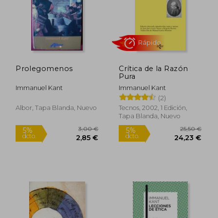
Rápido
Rápido
Prolegomenos
Crítica de la Razón
Pura
Immanuel Kant
Immanuel Kant
(2)
28,00 €
11,9
5%
5%
dcto.
dcto.
26,60 €
11,35
Albor, Tapa Blanda, Nuevo
Tecnos, 2002, 1 Edición,
Tapa Blanda, Nuevo