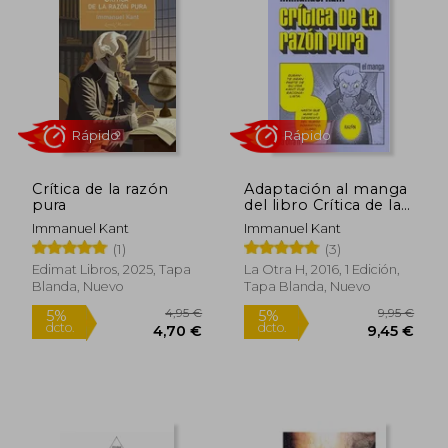
Crítica de la razón
Adaptación al manga
pura
del libro Crítica de la
razón pura de
Immanuel Kant
Immanuel Kant
Immanuel Kant
(1)
(3)
Rápido
Rápido
Edimat Libros, 2025, Tapa
La Otra H, 2016, 1 Edición,
Blanda, Nuevo
Tapa Blanda, Nuevo
4,95 €
9,95