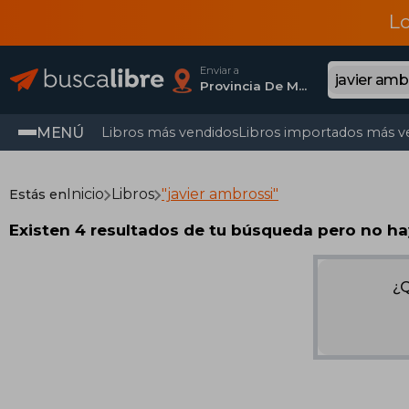
L
Enviar a
Provincia De Madrid
MENÚ
Libros más vendidos
Libros importados más v
Inicio
Libros
"javier ambrossi"
Estás en
Existen 4 resultados de tu búsqueda pero no ha
¿Q