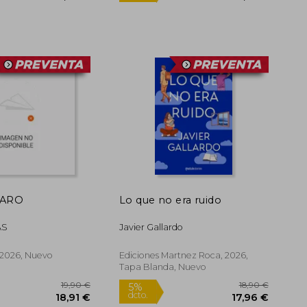
22,90 €
5%
5%
dcto.
dcto.
21,76 €
PARO
Lo que no era ruido
AS
Javier Gallardo
2026, Nuevo
Ediciones Martnez Roca, 2026,
Tapa Blanda, Nuevo