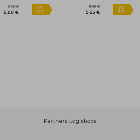
Rápido
6,95 €
5,95 €
5%
Partners Logísticos
dcto.
6,60 €
5,65 €