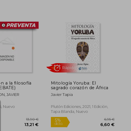
19,90 €
5%
5%
dcto.
dcto.
18,91 €
n a la filosofía
Mitología Yoruba: El
DEBATE)
sagrado corazón de África
N, JAVIER
Javier Tapia
6, Nuevo
Plutón Ediciones, 2021, 1 Edición,
Tapa Blanda, Nuevo