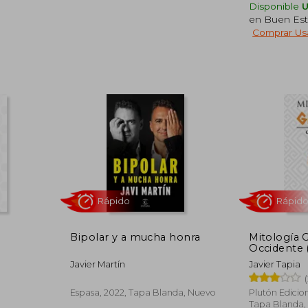
Disponible
en Buen Est
Comprar Us
Rápido
6,95 €
5,95 €
5%
dcto.
6,60 €
5,65 €
Bipolar y a mucha honra
Mitología 
Occidente 
Javier Martín
Javier Tapia
Espasa, 2022, Tapa Blanda, Nuevo
Plutón Edicion
Tapa Blanda,