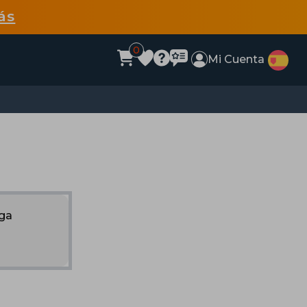
ás
0
Mi Cuenta
nga