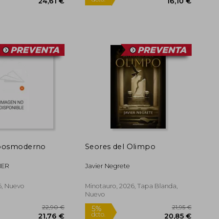
25,90 €
5%
5%
dcto.
dcto.
24,61 €
 posmoderno
Seores del Olimpo
IER
Javier Negrete
6, Nuevo
Minotauro, 2026, Tapa Blanda,
Nuevo