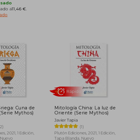
Usado
ado a
11,46 €
.
ado
Rápido
Rápido
12,95 €
5%
5%
dcto.
dcto.
12,30 €
Griega: Cuna de
Mitología China: La luz de
(Serie Mythos)
Oriente (Serie Mythos)
Javier Tapia
(2)
(1)
es, 2021, 1 Edición,
Plutón Ediciones, 2021, 1 Edición,
 Nuevo
Tapa Blanda, Nuevo