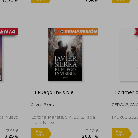
12,95 €
13,95 €
5%
dcto.
12,30 €
13,25 €
El Fuego Invisible
El primer
Javier Sierra
CERCAS, JAV
da, Nuevo
Editorial Planeta, S.A., 2018, Tapa
TAURUS, 202
Dura, Nuevo