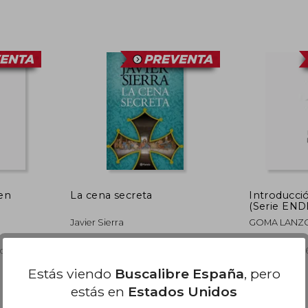
24,90 €
30,90 €
5%
dcto.
23,66 €
29,36 €
(en
La cena secreta
Introducció
(Serie EN
Javier Sierra
GOMA LANZO
vo
Planeta, 2026, Tapa Dura, Nuevo
DEBATE, 202
Estás viendo
Buscalibre España
, pero
estás en
Estados Unidos