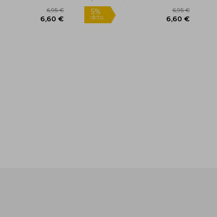
Rápido
Rápido
6,95 €
5%
5%
dcto.
dcto.
6,60 €