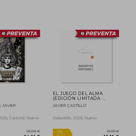
EL JUEGO DEL ALMA
(EDICIÓN LIMITADA ·
CANTOS TINTADOS) (SERIE
 JAVIER
JAVIER CASTILLO
LA CHICA DE NIEVE)
026, Cartoné, Nuevo
Debolsillo, 2026, Nuevo