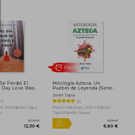
Rápido
13,90 €
5%
5%
dcto.
dcto.
13,21 €
Se Perdió El
Mitología Azteca: Un
e Day Love Was
Pueblo de Leyenda (Serie
Mythos)
r
Javier Tapia
(7)
(1)
19, 001 Edición, Tapa
Plutón Ediciones, 2021, 1 Edición,
o
Tapa Blanda, Nuevo