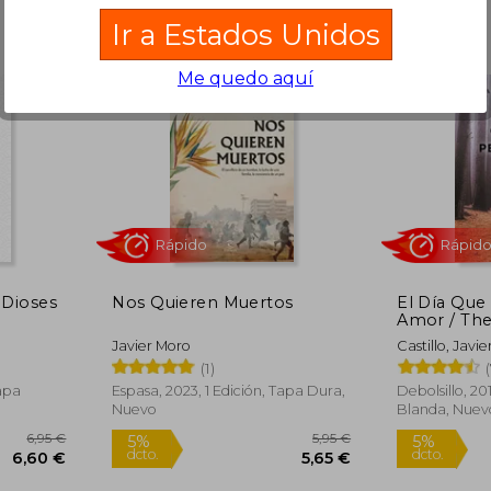
Ir a Estados Unidos
Me quedo aquí
12,95 €
22,90 €
5%
dcto.
12,30 €
21,76 €
 Dioses
Nos Quieren Muertos
El Día Que 
Amor / Th
Lost
Javier Moro
Castillo, Javie
(1)
apa
Espasa, 2023, 1 Edición, Tapa Dura,
Debolsillo, 20
Nuevo
Blanda, Nuev