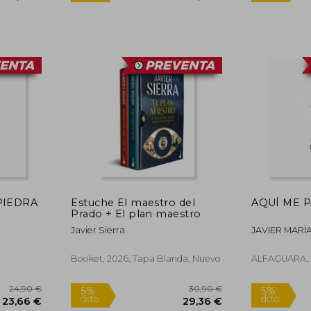
13,95 €
21,90 €
5%
dcto.
13,25 €
20,81 €
PIEDRA
Estuche El maestro del
AQUÍ ME 
Prado + El plan maestro
Javier Sierra
JAVIER MARÍ
Booket, 2026, Tapa Blanda, Nuevo
ALFAGUARA, 