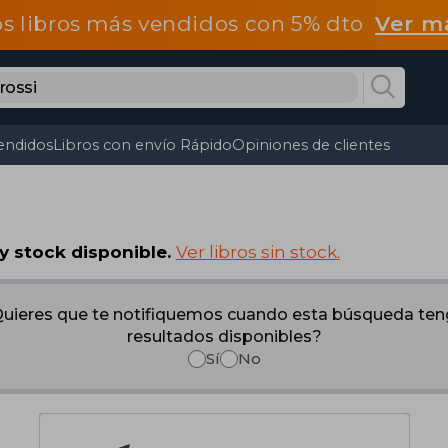
os libros más vendidos con 5% dto
Ver m
endidos
Libros con envío Rápido
Opiniones de clientes
y stock disponible.
Ver libros sin stock.
uieres que te notifiquemos cuando esta búsqueda te
resultados disponibles?
Sí
No