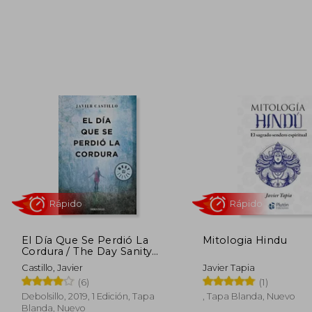
Rápido
Rápido
6,95 €
5%
5%
dcto.
dcto.
6,60 €
El Día Que Se Perdió La
Mitologia Hindu
Cordura / The Day Sanity
Was Lost
Castillo, Javier
Javier Tapia
(6)
(1)
Debolsillo, 2019, 1 Edición, Tapa
, Tapa Blanda, Nuevo
Blanda, Nuevo