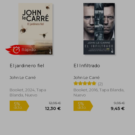
Rápido
Rápido
El jardinero fiel
El Infiltrado
John Le Carré
John Le Carré
(2)
11,95 €
10,95
5%
5%
Booket, 2024, Tapa
Booket, 2016, Tapa Blanda,
dcto.
dcto.
11,35 €
10,40
Blanda, Nuevo
Nuevo