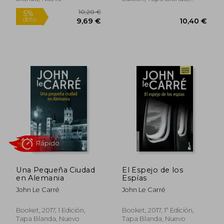
Usado
11,95 €
11,9
5%
5%
dcto.
dcto.
11,35 €
11,35
Una Pequeña Ciudad
El Espejo de los
en Alemania
Espías
John Le Carré
John Le Carré
Booket, 2017, 1 Edición,
Booket, 2017, 1ª Edición,
Rápido
Tapa Blanda, Nuevo
Tapa Blanda, Nuevo