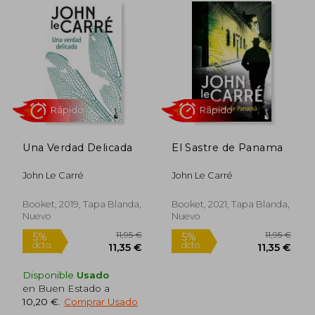
Rápido
Una Verdad Delicada
El Sastre de Panama
John Le Carré
John Le Carré
Booket, 2019, Tapa Blanda,
Booket, 2021, Tapa Blanda,
Nuevo
Nuevo
12,95 €
9,95
5%
5%
dcto.
dcto.
12,30 €
9,45
Disponible
Usado
en Buen Estado a
10,20 €
.
Comprar Usado