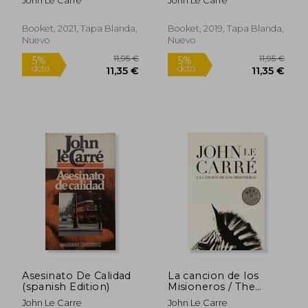
John Le Carré
John Le Carré
Rápido
Booket, 2021, Tapa Blanda,
Booket, 2019, Tapa Blanda,
Nuevo
Nuevo
11,95 €
8,95
5%
5%
dcto.
dcto.
11,35 €
8,50
Asesinato De Calidad
La cancion de los
(spanish Edition)
Misioneros / The
Mission Song
John Le Carre
John Le Carre