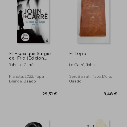
El Espia que Surgio
El Topo
Rápido
del Frio (Edicion
Limitada)
John Le Carré
Le Carré, John
Planeta, 2022, Tapa
Seix Barral.,, Tapa Dura,
Blanda,
Usado
Usado
11,9
5%
dcto.
8,77 €
11,35