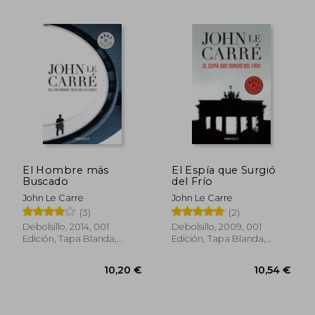
29,31 €
9,48
El Hombre más
El Espía que Surgió
Buscado
del Frío
John Le Carre
John Le Carre
(3)
(2)
Debolsillo, 2014, 001
Debolsillo, 2009, 001
Edición, Tapa Blanda,
Edición, Tapa Blanda,
Usado
Usado