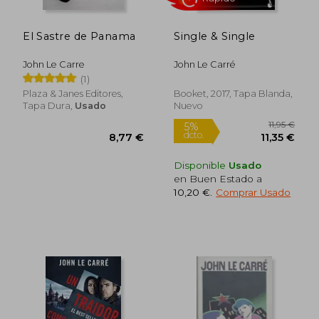
El Sastre de Panama
Single & Single
John Le Carre
John Le Carré
(1)
Plaza & Janes Editores,
Booket, 2017, Tapa Blanda,
Tapa Dura,
Usado
Nuevo
Disponible
Usado
en Buen Estado a
10,20 €
.
Comprar Usado
13,74 €
5%
dcto.
13,05 €
7,00