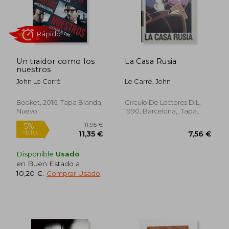
Un traidor como los
La Casa Rusia
nuestros
John Le Carré
Le Carré, John
Booket, 2016, Tapa Blanda,
Circulo De Lectores D.L.
Nuevo
1990, Barcelona,, Tapa
Dura,
Usado
Disponible
Usado
en Buen Estado a
10,20 €
.
Comprar Usado
11,24
5%
dcto.
10,20 €
10,68