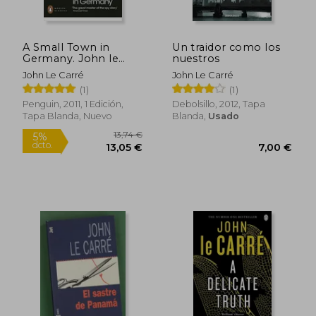
Rápido
A Small Town in
Un traidor como los
Germany. John le
nuestros
Carr (en Inglés)
John Le Carré
John Le Carré
(1)
(1)
Penguin, 2011, 1 Edición,
Debolsillo, 2012, Tapa
Tapa Blanda, Nuevo
Blanda,
Usado
10,95
5%
dcto.
10,20 €
10,40