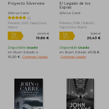
Proyecto Silverview
El Legado de los
Espías
John Le Carre
John Le Carré
(1)
Planeta, 2022, Tapa Dura,
Planeta, 2018, 1 Edición,
Nuevo
Tapa Dura, Nuevo
Disponible
Usado
Disponible
Usado
en Buen Estado a
en Buen Estado a
11,16 €
.
Rápido
Rápido
10,20 €
.
Comprar Usado
Comprar Usado
11,95 €
21,90
5%
5%
dcto.
dcto.
11,35 €
20,81