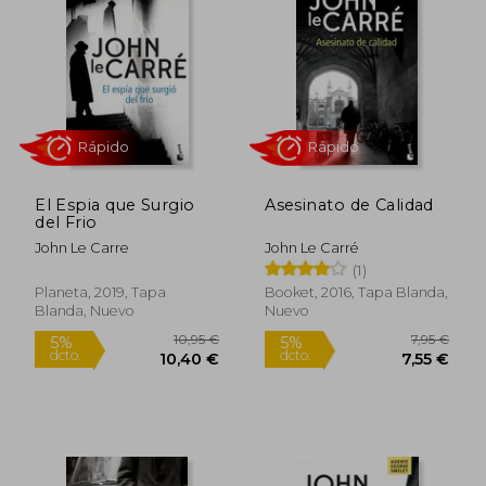
varias de sus novelas y es símbolo de la
complejidad moral en el mundo del
espionaje.
El Espia que Surgio
Asesinato de Calidad
del Frio
John Le Carre
John Le Carré
(1)
Rápido
Rápido
Planeta, 2019, Tapa
Booket, 2016, Tapa Blanda,
Blanda, Nuevo
Nuevo
10,95 €
7,95