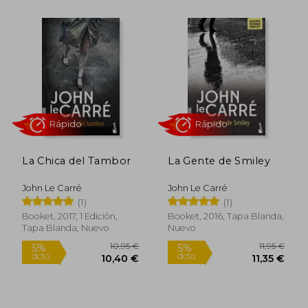
Rápido
Rápido
10,20 €
10,95
5%
5%
dcto.
dcto.
9,69 €
10,40
La Chica del Tambor
La Gente de Smiley
John Le Carré
John Le Carré
(1)
(1)
Booket, 2017, 1 Edición,
Booket, 2016, Tapa Blanda,
Tapa Blanda, Nuevo
Nuevo