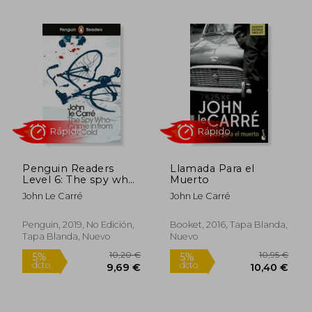
10,95 €
12,95
5%
5%
dcto.
dcto.
10,40 €
12,30
Penguin Readers
Llamada Para el
Level 6: The spy who
Muerto
Came in From the
John Le Carré
John Le Carré
Cold (Penguin
Readers (Graded
Readers)) (en Inglés)
Penguin, 2019, No Edición,
Booket, 2016, Tapa Blanda,
Tapa Blanda, Nuevo
Nuevo