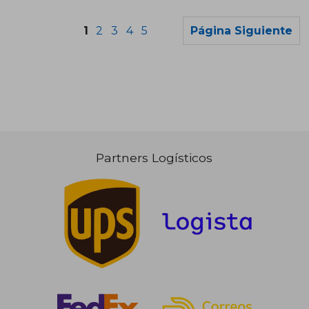
Rápido
1
2
3
4
5
Página Siguiente
Partners Logísticos
21,50 €
5%
dcto.
20,43 €
8,35