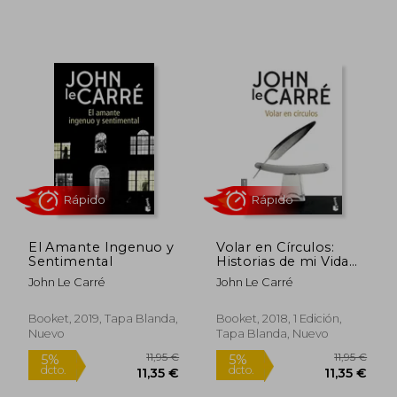
Rápido
Rápido
El Amante Ingenuo y
Volar en Círculos:
Sentimental
Historias de mi Vida
(Volumen
John Le Carré
John Le Carré
Independiente)
Booket, 2019, Tapa Blanda,
Booket, 2018, 1 Edición,
11,95 €
11,9
5%
5%
Nuevo
Tapa Blanda, Nuevo
dcto.
dcto.
11,35 €
11,35