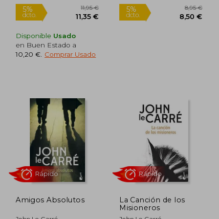
Disponible
Usado
en Buen Estado a
10,20 €
.
Comprar Usado
10,20 €
5%
dcto.
9,69 €
10,40
Amigos Absolutos
La Canción de los
Misioneros