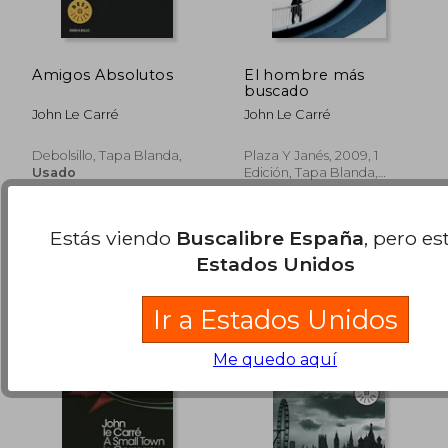
Amigos Absolutos
El hombre más
buscado
20,90 €
21,50
5%
5%
John Le Carré
John Le Carré
dcto.
dcto.
19,86 €
20,43
Debolsillo, Tapa Blanda,
Plaza Y Janés, 2009, 1
Usado
Edición, Tapa Blanda,
Usado
Estás viendo
Buscalibre España
, pero es
Estados Unidos
Ir a Estados Unidos
Me quedo aquí