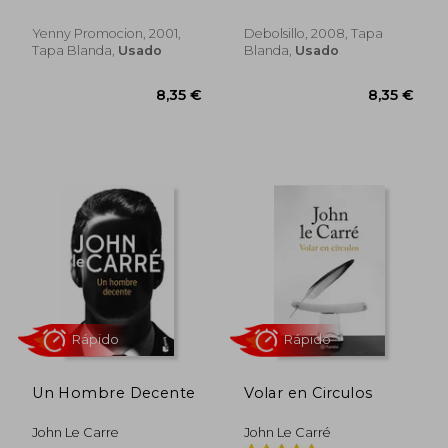
(Spanish Edition)
Yenny Promocion, 2001,
Debolsillo, 2008, Tapa
Tapa Blanda,
Usado
Blanda,
Usado
Rápido
Rápido
11,95 €
11,9
5%
5%
dcto.
dcto.
11,35 €
11,35
Un Hombre Decente
Volar en Circulos
John Le Carre
John Le Carré