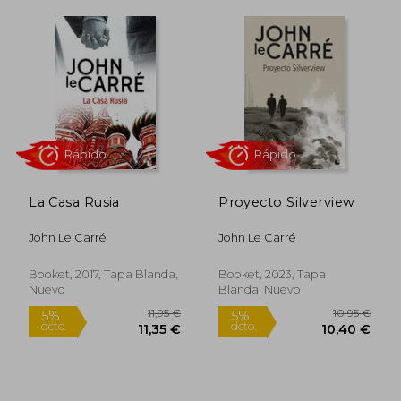
Rápido
Rápido
La Casa Rusia
Proyecto Silverview
10,95 €
11,9
5%
5%
dcto.
dcto.
John Le Carré
John Le Carré
10,40 €
11,35
Booket, 2017, Tapa Blanda,
Booket, 2023, Tapa
Nuevo
Blanda, Nuevo