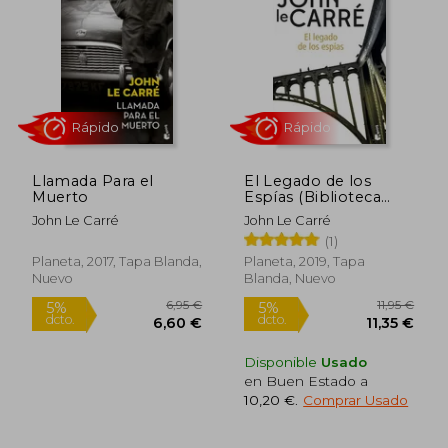
5%
5%
dcto.
dcto.
10,40 €
7,55
Llamada Para el
El Legado de los
Muerto
Espías (Biblioteca
John le Carré)
John Le Carré
John Le Carré
(1)
Planeta, 2017, Tapa Blanda,
Planeta, 2019, Tapa
Nuevo
Blanda, Nuevo
Rápido
Rápido
Disponible
Usado
en Buen Estado a
10,20 €
.
Comprar Usado