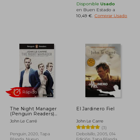
Disponible
Usado
en Buen Estado a
10,49 €
.
Comprar Usado
Rápido
Rápido
The Night Manager
El Jardinero Fiel
(Penguin Readers)
(en Inglés)
John Le Carré
John Le Carre
(3)
Penguin, 2020, Tapa
Debolsillo, 2005, 014
Blanda, Nuevo
Edición, Tapa Blanda,