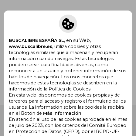
Suscríbete para recibir ofertas y
promociones
BUSCALIBRE ESPAÑA SL
, en su Web,
www.buscalibre.es
, utiliza cookies y otras
tecnologías similares que almacenan y recuperan
información cuando navegas. Estas tecnologías
pueden servir para finalidades diversas, como
¿Necesitas ayuda?
reconocer a un usuario y obtener información de sus
hábitos de navegación. Los usos concretos que
hacemos de estas tecnologías se describen en la
Ir a Centro de Soporte
información de la Política de Cookies.
En esta web, disponemos de cookies propias y de
terceros para el acceso y registro al formulario de los
usuarios. La información sobre las cookies la recibirá
en el Botón de
Más Información.
Buscalibre España
. Calle Energía, 65, Nave 3 (08940),
Cornellà de Llobregat, Barcelona. Derechos Reservados.
En atención al uso de las cookies aprobada en el mes
de julio de 2023, con los criterios del Comité Europeo
en Protección de Datos, (CEPD), por el RGPD-UE-