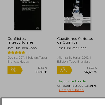
12,00 €
5%
dcto.
11,40 €
22,40
Conflictos
Cuestiones Curiosas
Interculturales
de Quimica
José Luis Brea Cobo
José Luis Brea Cobo
(1)
Gedisa, 2011, 1 Edición, Tapa
Alianza Editorial, 2013, 1
Blanda, Nuevo
Edición, Tapa Blanda,
Nuevo
Disponible
Usado
en Buen Estado a
21,91 €
.
Comprar Usado