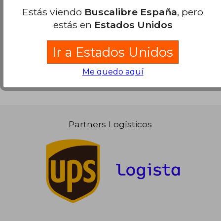
Estás viendo
Buscalibre España
, pero
Se han encontrado pocos libros. Puedes
Repetir
estás en
Estados Unidos
la Búsqueda
sin exigir que estén presentes todos
los términos buscados..
Ir a Estados Unidos
19,56 €
36,23
5%
5%
dcto.
dcto.
18,58 €
34,42
Me quedo aquí
Partners Logísticos