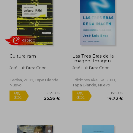
Cultura ram
Las Tres Eras de la
Imagen: Imagen-
Materia, Film, E-
José Luis Brea Cobo
José Luis Brea Cobo
Image
Rápido
Gedisa, 2007, Tapa Blanda,
Ediciones Akal Sa, 2010,
Nuevo
Tapa Blanda, Nuevo
26,90 €
15,50