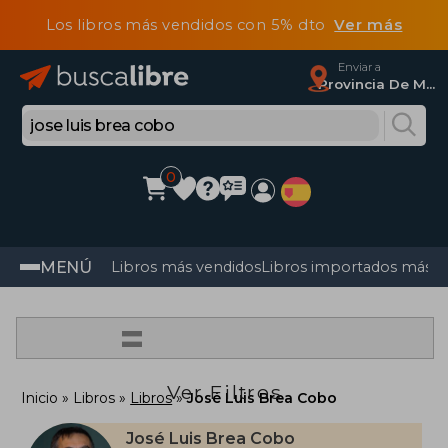
Los libros más vendidos con 5% dto
Ver más
Enviar a
Provincia De Madrid
0
MENÚ
Libros más vendidos
Libros importados más v
=
Ver Filtros
Inicio
Libros
Libros
José Luis Brea Cobo
José Luis Brea Cobo