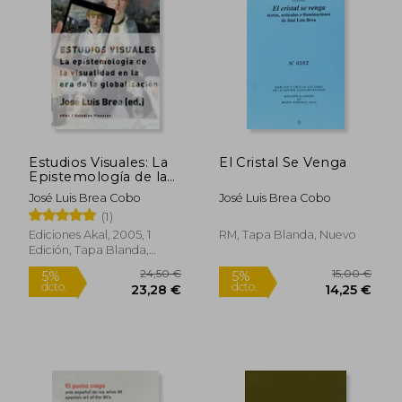
5%
5%
dcto.
dcto.
25,56 €
14,73
Estudios Visuales: La
El Cristal Se Venga
Epistemología de la
Visualidad en la era de
José Luis Brea Cobo
José Luis Brea Cobo
la Globalización
(1)
Ediciones Akal, 2005, 1
RM, Tapa Blanda, Nuevo
Edición, Tapa Blanda,
Nuevo