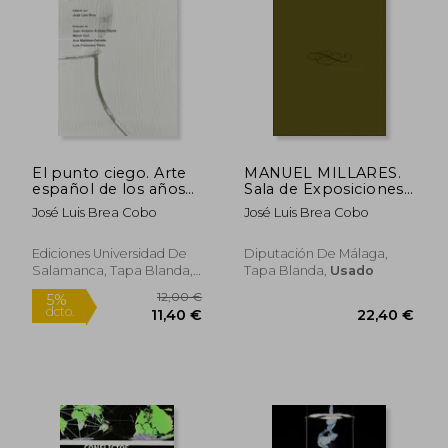
24,50 €
15,00
5%
5%
dcto.
dcto.
23,28 €
14,25
El punto ciego. Arte
MANUEL MILLARES.
español de los años
Sala de Exposiciones
90 (Focus)
de la Diputación de
José Luis Brea Cobo
José Luis Brea Cobo
Málaga. Del 16 de
enero al 20 de
febrero de 1998. 1ª
Ediciones Universidad De
Diputación De Málaga,
edición. Textos...
Salamanca, Tapa Blanda,
Tapa Blanda,
Usado
Nuevo