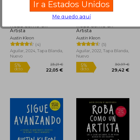
Ir a Estados Unidos
Me quedo aquí
Roba Como Un
Roba Como un
Artista
Artista
Austin Kleon
Austin Kleon
(4)
(5)
Aguilar, 2024, Tapa Blanda,
Aguilar, 2022, Tapa Blanda,
Nuevo
Nuevo
25,00 €
21,58
6%
5%
dcto.
dcto.
23,54 €
20,50