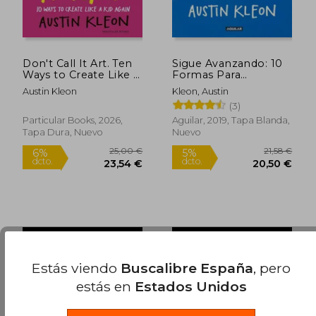
Don't Call It Art. Ten
Sigue Avanzando: 10
Ways to Create Like a
Formas Para
Kid Again
Mantenerse Creativo
Austin Kleon
Kleon, Austin
en Buenos y Malos
(3)
Momentos = Keep
Going
Particular Books, 2026,
Aguilar, 2019, Tapa Blanda,
Tapa Dura, Nuevo
Nuevo
12,00 €
12,00
5%
5%
dcto.
dcto.
11,40 €
11,40
Estás viendo
Buscalibre España
, pero
estás en
Estados Unidos