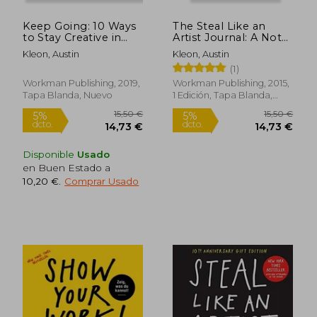
dcto.
dcto.
14,73 €
18,94
Keep Going: 10 Ways
The Steal Like an
to Stay Creative in
Artist Journal: A Not
Good Times and bad
for Creative
Kleon, Austin
Kleon, Austin
(en Inglés)
Kleptomaniacs (en
(1)
Inglés)
Workman Publishing, 2019,
Workman Publishing, 2015,
Tapa Blanda, Nuevo
1 Edición, Tapa Blanda,
Nuevo
Disponible
Usado
en Buen Estado a
10,20 €
.
Comprar Usado