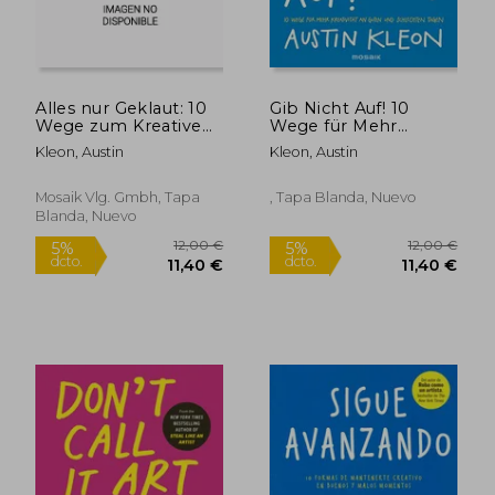
Alles nur Geklaut: 10
Gib Nicht Auf! 10
Wege zum Kreativen
Wege für Mehr
Durchbruch - am
Kreativität an Guten
Kleon, Austin
Kleon, Austin
Puls der Zeit - new
und Schlechten
11,66 €
24,00
5%
5%
York Times Bestseller
Tagen - der New-
dcto.
dcto.
11,08 €
22,80
- (en Alemán)
York-Times-
Mosaik Vlg. Gmbh, Tapa
, Tapa Blanda, Nuevo
Bestseller-Autor (en
Blanda, Nuevo
Alemán)