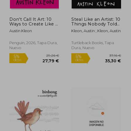
Don't Call It Art: 10
Steal Like an Artist: 10
Ways to Create Like a
Things Nobody Told
Kid Again (en Inglés)
You about Being
Austin Kleon
Kleon, Austin ; Kleon, Austin
Creative
Penguin, 2026, Tapa Dura,
Turtleback Books, Tapa
Nuevo
Dura, Nuevo
23,24 €
29,42
5%
5%
dcto.
dcto.
22,08 €
27,95