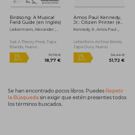
Birdsong: A Musical
Amos Paul Kennedy,
Field Guide (en Inglés)
Jr.: Citizen Printer (en
Inglés)
Liebermann, Alexander ;
Kennedy Jr, Amos Paul ;
Kleon, Austin ; Schiller,
Kleon, Austin ; Beasley,
Anna
Myron
Just A Theory Press, Tapa
Letterform Archive Books,
Blanda, Nuevo
Tapa Dura, Nuevo
Se han encontrado pocos libros. Puedes
Repetir
la Búsqueda
sin exigir que estén presentes todos
los términos buscados..
29,26 €
37,16
5%
5%
dcto.
dcto.
27,79 €
35,30