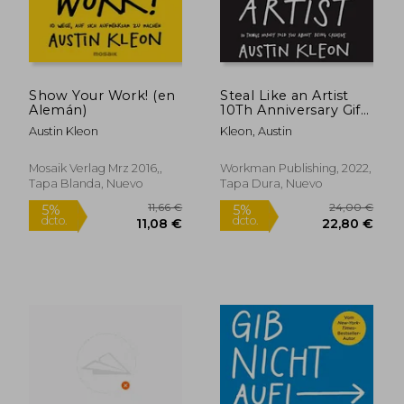
15,50 €
15,50
5%
5%
dcto.
dcto.
14,73 €
14,73
Show Your Work! (en
Steal Like an Artist
Alemán)
10Th Anniversary Gift
Edition: 10 Things
Austin Kleon
Kleon, Austin
Nobody'S Told you
About Being Creative
(Austin Kleon) (en
Mosaik Verlag Mrz 2016,,
Workman Publishing, 2022,
Inglés)
Tapa Blanda, Nuevo
Tapa Dura, Nuevo