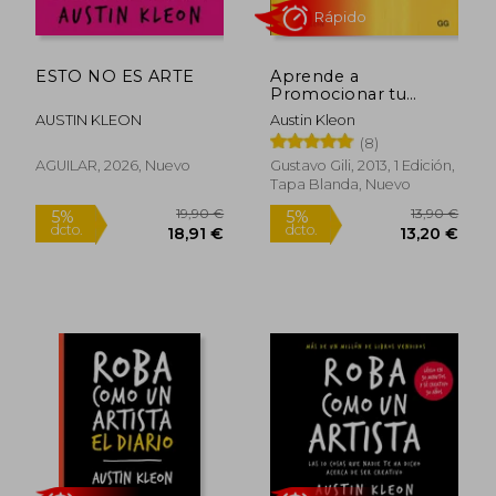
ESTO NO ES ARTE
Aprende a
Promocionar tu
Trabajo
AUSTIN KLEON
Austin Kleon
Rápido
(8)
AGUILAR, 2026, Nuevo
Gustavo Gili, 2013, 1 Edición,
Tapa Blanda, Nuevo
19,90 €
13,90
5%
5%
dcto.
dcto.
18,91 €
13,20