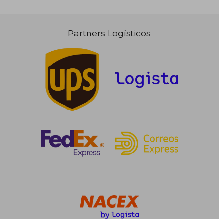
Partners Logísticos
19,76 €
54,44
5%
5%
dcto.
dcto.
18,77 €
51,72