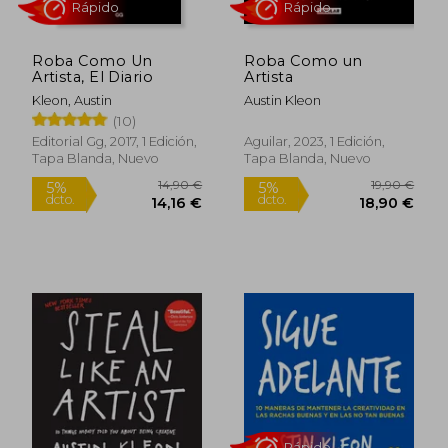
Roba Como Un
Roba Como un
Artista, El Diario
Artista
Kleon, Austin
Austin Kleon
(10)
Editorial Gg, 2017, 1 Edición,
Aguilar, 2023, 1 Edición,
Rápido
Rápido
Tapa Blanda, Nuevo
Tapa Blanda, Nuevo
14,90 €
19,90
5%
5%
dcto.
dcto.
14,16 €
18,90