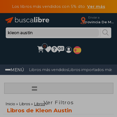
Los libros más vendidos con 5% dto
Ver más
Enviar a
Provincia De Madrid
0
MENÚ
Libros más vendidos
Libros importados más v
=
Ver Filtros
Inicio
Libros
Libros
Libros de Kleon Austin