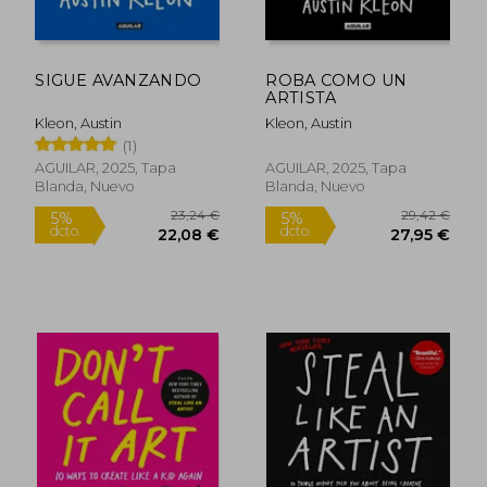
SIGUE AVANZANDO
ROBA COMO UN
ARTISTA
Kleon, Austin
Kleon, Austin
(1)
AGUILAR, 2025, Tapa
AGUILAR, 2025, Tapa
Blanda, Nuevo
Blanda, Nuevo
23,21 €
30,97
5%
5%
dcto.
dcto.
22,05 €
29,42