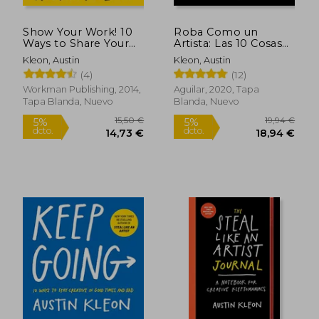
Show Your Work! 10
Roba Como un
Ways to Share Your
Artista: Las 10 Cosas
Creativity and get
que Nadie te ha Dicho
Kleon, Austin
Kleon, Austin
Discovered (Austin
Acerca de ser
(4)
(12)
Kleon) (en Inglés)
Creativo
Workman Publishing, 2014,
Aguilar, 2020, Tapa
Tapa Blanda, Nuevo
Blanda, Nuevo
15,50 €
19,94
5%
5%