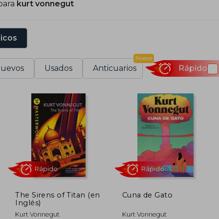
para
kurt vonnegut
sicos
Nuevo
uevos
Usados
Anticuarios
Rápido
The Sirens of Titan (en
Cuna de Gato
Inglés)
Rápido
Rápido
Kurt Vonnegut
Kurt Vonnegut