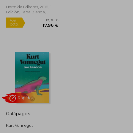
Hermida Editores, 2018, 1
Rápido
Edición, Tapa Blanda,
Nuevo
18,50 €
18,90 €
5%
dcto.
17,58 €
17,96 €
Galápagos
Kurt Vonnegut