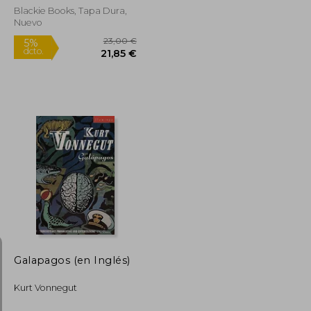
Blackie Books, Tapa Dura,
Nuevo
Rápido
12,49 €
23,00 €
5%
dcto.
11,87 €
21,85 €
Galapagos (en Inglés)
Kurt Vonnegut