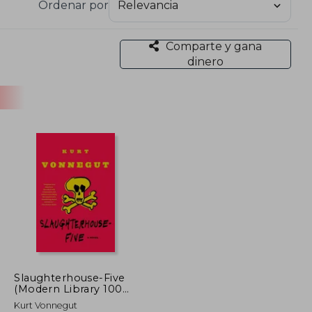
Ordenar por
Comparte y gana
dinero
Slaughterhouse-Five
(Modern Library 100
Best Novels) (en
Kurt Vonnegut
Inglés)