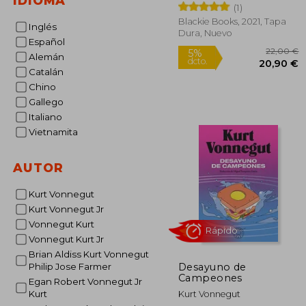
IDIOMA
(1)
Blackie Books, 2021, Tapa
Inglés
Dura, Nuevo
Español
Alemán
Catalán
Chino
Gallego
Italiano
22
5%
Vietnamita
dcto.
20
AUTOR
Kurt Vonnegut
Kurt Vonnegut Jr
Vonnegut Kurt
Vonnegut Kurt Jr
Brian Aldiss Kurt Vonnegut
Desayuno de
Philip Jose Farmer
Campeones
Egan Robert Vonnegut Jr
Kurt
Kurt Vonnegut