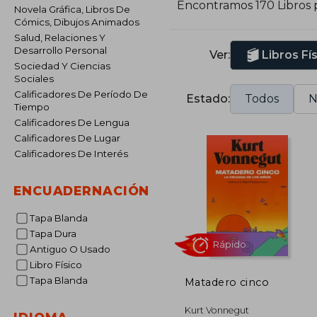
Encontramos 170 Libros 
Novela Gráfica, Libros De
Cómics, Dibujos Animados
Salud, Relaciones Y
Desarrollo Personal
Ver:
Libros Fí
Sociedad Y Ciencias
Sociales
Calificadores De Período De
Estado:
Todos
N
Tiempo
Calificadores De Lengua
Calificadores De Lugar
Calificadores De Interés
ENCUADERNACIÓN
Tapa Blanda
Tapa Dura
Antiguo O Usado
Libro Físico
Tapa Blanda
Matadero cinco
Rápido
Kurt Vonnegut