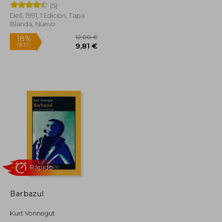
(5)
Dell, 1991, 1 Edición, Tapa
Blanda, Nuevo
23,00 €
12,00 €
18%
dcto.
21,85 €
9,81 €
Barbazul
Kurt Vonnegut