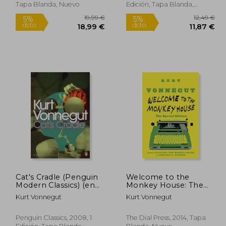
Live by (en Inglés)
Tapa Blanda, Nuevo
Edición, Tapa Blanda,
Nuevo
Cat's Cradle (Penguin
Welcome to the
Modern Classics) (en
Monkey House: The
Inglés)
Special Edition (en
2,49 €
19,99 €
5%
5%
Kurt Vonnegut
Kurt Vonnegut
Inglés)
dcto.
dcto.
,87 €
18,99 €
Penguin Classics, 2008, 1
The Dial Press, 2014, Tapa