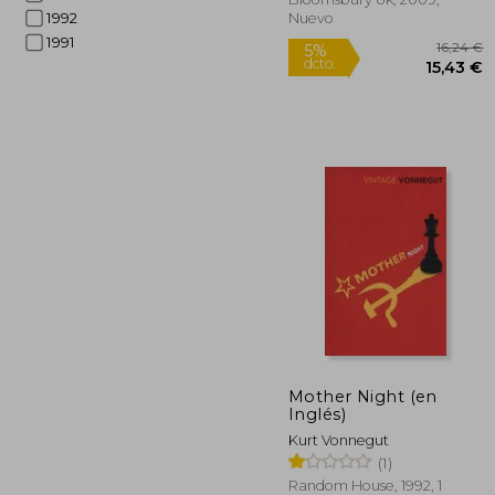
1992
Nuevo
1991
1
5%
Mother Night (en
dcto.
15
Inglés)
Kurt Vonnegut
(1)
Random House, 1992, 1