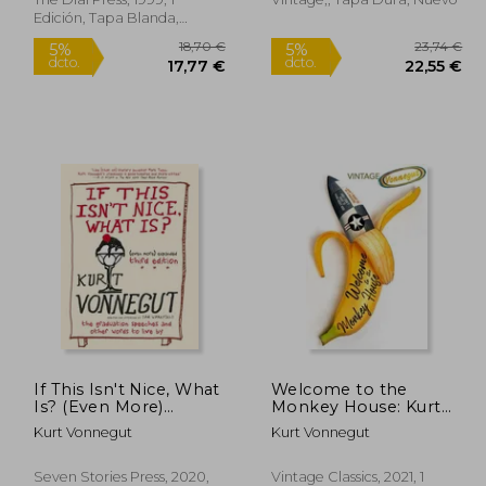
Edición, Tapa Blanda,
Nuevo
6,24 €
18,70 €
5%
5%
If This Isn't Nice, What
Welcome to the
dcto.
dcto.
,43 €
17,77 €
Is? (Even More)
Monkey House: Kurt
Expanded Third
Vonnegut (en Inglés)
Kurt Vonnegut
Kurt Vonnegut
Edition: The
Graduation Speeches
and Other Words to
Seven Stories Press, 2020,
Vintage Classics, 2021, 1