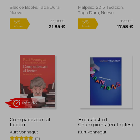
Blackie Books, Tapa Dura,
Malpaso, 2015, 1 Edición,
Rápido
Rápido
Nuevo
Tapa Dura, Nuevo
,00 €
23,00 €
5%
5%
dcto.
dcto.
,85 €
21,85 €
Compadezcan al
Breakfast of
Lector
Champions (en Inglés)
Kurt Vonnegut
Kurt Vonnegut
(2)