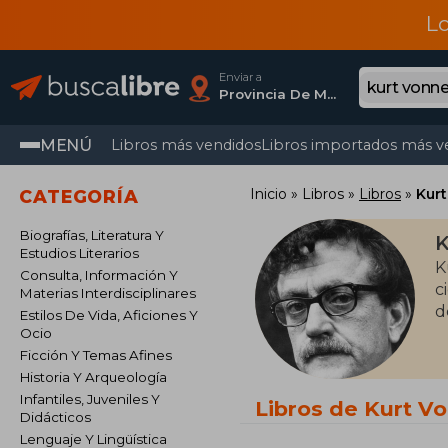
L
Enviar a
Provincia De Madrid
MENÚ
Libros más vendidos
Libros importados más v
Inicio
Libros
Libros
Kur
CATEGORÍA
Biografías, Literatura Y
K
Estudios Literarios
K
Consulta, Información Y
c
Materias Interdisciplinares
d
Estilos De Vida, Aficiones Y
Ocio
Ficción Y Temas Afines
Historia Y Arqueología
Infantiles, Juveniles Y
Libros de Kurt V
Didácticos
Lenguaje Y Lingüística