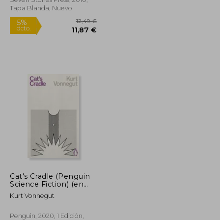
Tapa Blanda, Nuevo
23,74 €
12,49 €
5%
Cat's Cradle (Penguin
dcto.
22,55 €
11,87 €
Science Fiction) (en
Inglés)
Kurt Vonnegut
Penguin, 2020, 1 Edición,