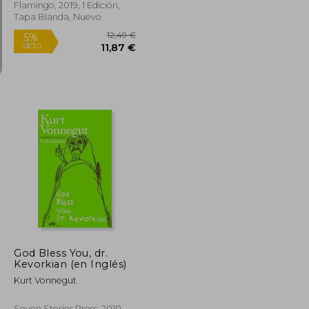
Flamingo, 2019, 1 Edición,
Tapa Blanda, Nuevo
12,49 €
5%
dcto.
53,29 €
11,87 €
God Bless You, dr.
Kevorkian (en Inglés)
Kurt Vonnegut
Seven Stories Press, 2010,