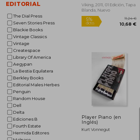
EDITORIAL
Viking, 2011, 01 Edición, Tapa
Blanda, Nuevo
The Dial Press
Seven Stories Press
Blackie Books
Vintage Classics
Vintage
Createspace
Library Of America
Aegypan
La Bestia Equilatera
Berkley Books
5%
Editorial Males Herbes
dcto.
10
Penguin
Random House
Dell
Delta
Player Piano (en
Ediciones B
Inglés)
Fourth Estate
Kurt Vonnegut
Hermida Editores
Malpaso