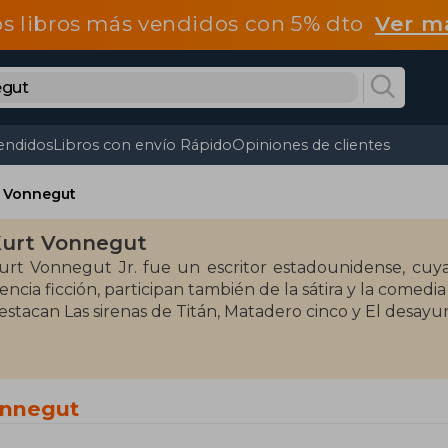
os libros más vendidos con 5% dto
Ver m
endidos
Libros con envío Rápido
Opiniones de clientes
t Vonnegut
urt Vonnegut
urt Vonnegut Jr. fue un escritor estadounidense, cuya
iencia ficción, participan también de la sátira y la comedi
estacan Las sirenas de Titán, Matadero cinco y El desay
onnegut