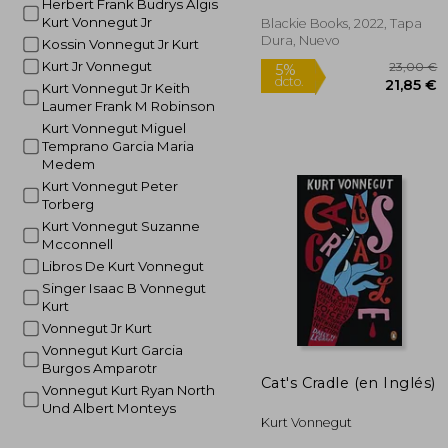
Herbert Frank Budrys Algis
Kurt Vonnegut Jr
Blackie Books, 2022, Tapa
Rápido
Dura, Nuevo
Kossin Vonnegut Jr Kurt
Kurt Jr Vonnegut
Kurt Vonnegut Jr Keith
Laumer Frank M Robinson
Kurt Vonnegut Miguel
Temprano Garcia Maria
Medem
Kurt Vonnegut Peter
Torberg
23
5%
Kurt Vonnegut Suzanne
dcto.
21
Mcconnell
Libros De Kurt Vonnegut
Singer Isaac B Vonnegut
Kurt
Vonnegut Jr Kurt
Vonnegut Kurt Garcia
Burgos Amparotr
Cat's Cradle (en Inglés)
Vonnegut Kurt Ryan North
Und Albert Monteys
Kurt Vonnegut