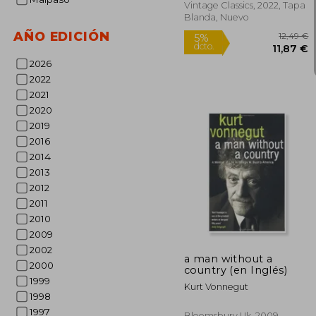
Vintage Classics, 2022, Tapa
Blanda, Nuevo
AÑO EDICIÓN
2026
2022
2021
2020
2019
2016
2014
2013
2012
2011
1
5%
2010
dcto.
11
2009
2002
a man without a
2000
country (en Inglés)
1999
Kurt Vonnegut
1998
1997
Bloomsbury Uk, 2009,