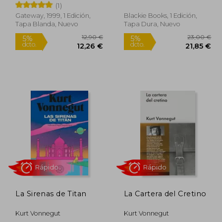
(1)
Gateway, 1999, 1 Edición,
Blackie Books, 1 Edición,
Tapa Blanda, Nuevo
Tapa Dura, Nuevo
,00 €
12,90 €
5%
5%
dcto.
dcto.
,90 €
12,26 €
La Sirenas de Titan
La Cartera del Cretino
Kurt Vonnegut
Kurt Vonnegut