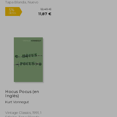
Tapa Blanda, Nuevo
Hocus Pocus (en
Inglés)
12,49 €
12,49 €
5%
Kurt Vonnegut
dcto.
11,87 €
11,87 €
Vintage Classics, 1991, 1