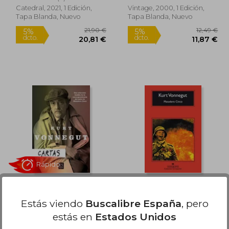
Catedral, 2021, 1 Edición,
Vintage, 2000, 1 Edición,
Tapa Blanda, Nuevo
Tapa Blanda, Nuevo
Rápido
11,24 €
21,90 €
5%
5%
dcto.
dcto.
,68 €
20,81 €
Cartas
Matadero Cinco
Estás viendo
Buscalibre España
, pero
Kurt Vonnegut
Kurt Vonnegut
estás en
Estados Unidos
(10)