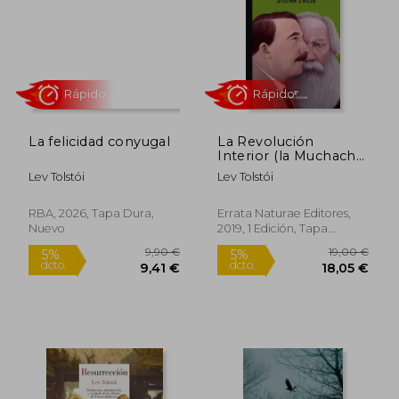
Rápido
Rápido
La felicidad conyugal
La Revolución
Interior (la Muchacha
de dos Cabezas)
Lev Tolstói
Lev Tolstói
RBA, 2026, Tapa Dura,
Errata Naturae Editores,
Nuevo
2019, 1 Edición, Tapa
Blanda, Nuevo
12,00 €
16,50
5%
5%
dcto.
dcto.
11,40 €
15,68