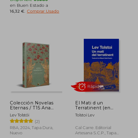
en Buen Estado a
16,32 €
.
Comprar Usado
Rápido
12,95 €
5,00
5%
5%
dcto.
dcto.
12,30 €
4,75
Colección Novelas
El Mati d un
Eternas / T15 Ana
Terratinent (en
Karénina 1
Catalán)
Lev Tolstói
Tolstoi Lev
(2)
RBA, 2024, Tapa Dura,
Cal Carre. Editorial
Nuevo
Artesana S.C.P., Tapa