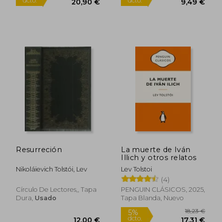
19,90 €
19,00
5%
5%
dcto.
dcto.
18,91 €
18,05
Resurreción
La muerte de Iván
Illich y otros relatos
Nikoláievich Tolstói, Lev
Lev Tolstoi
(4)
Círculo De Lectores,, Tapa
PENGUIN CLÁSICOS, 2025,
Dura,
Usado
Tapa Blanda, Nuevo