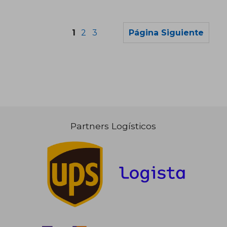
1
2
3
Página Siguiente
Partners Logísticos
20,63 €
5%
dcto.
19,60 €
11,20