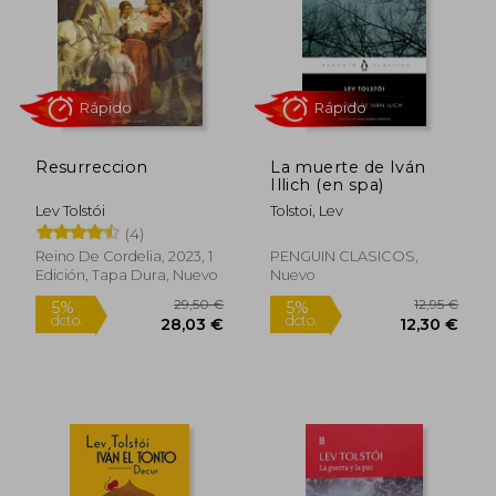
Resurreccion
La muerte de Iván
Illich (en spa)
Rápido
Rápido
Lev Tolstói
Tolstoi, Lev
(4)
Reino De Cordelia, 2023, 1
PENGUIN CLASICOS,
Edición, Tapa Dura, Nuevo
Nuevo
9,90 €
19,00
5%
5%
dcto.
dcto.
9,41 €
18,05