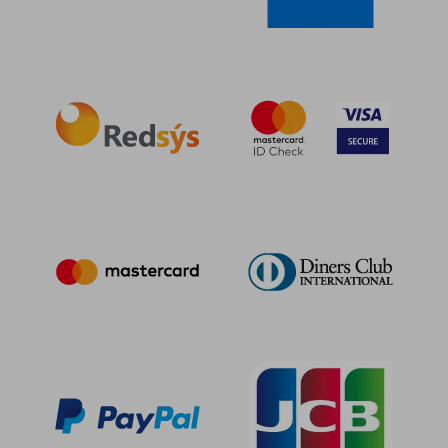
8,77 €