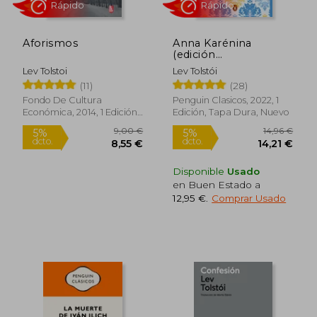
Aforismos
Anna Karénina
(edición
conmemorativa)
Lev Tolstoi
Lev Tolstói
(11)
(28)
Fondo De Cultura
Penguin Clasicos, 2022, 1
Rápido
Rápido
Económica, 2014, 1 Edición,
Edición, Tapa Dura, Nuevo
Tapa Blanda, Nuevo
Disponible
Usado
en Buen Estado a
12,95 €
.
Comprar Usado
9,00 €
14,96
5%
5%
dcto.
dcto.
8,55 €
14,21