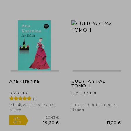
18,23
5%
dcto.
12,00 €
17,31
Ana Karenina
GUERRA Y PAZ
TOMO II
Lev Tolstoi
LEV TOLSTOI
(2)
Biblok, 2017, Tapa Blanda,
CIRCULO DE LECTORES,
Nuevo
Usado