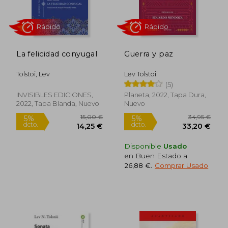
La felicidad conyugal
Guerra y paz
9,90 €
13,95
5%
5%
dcto.
dcto.
9,41 €
13,25
Tolstoi, Lev
Lev Tolstoi
(5)
INVISIBLES EDICIONES,
Planeta, 2022, Tapa Dura,
2022, Tapa Blanda, Nuevo
Nuevo
Disponible
Usado
en Buen Estado a
26,88 €
.
Comprar Usado
Rápido
Rápido