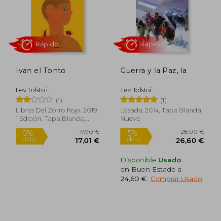
Ivan el Tonto
Guerra y la Paz, la
Lev Tolstoi
Lev Tolstoi
(1)
(1)
Rápido
Rápido
Libros Del Zorro Rojo, 2019,
Losada, 2014, Tapa Blanda,
1 Edición, Tapa Blanda,
Nuevo
Nuevo
Disponible
Usado
en Buen Estado a
24,60 €
.
Comprar Usado
29,50 €
12,95
5%
5%
dcto.
dcto.
28,03 €
12,30