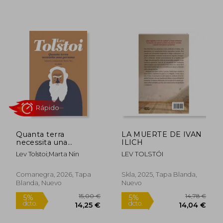
Rápido
12,00
5%
dcto.
10,40 €
11,40
Quanta terra
LA MUERTE DE IVAN
necessita una
ILICH
persona (3a ed.).
Lev Tolstoi;Marta Nin
LEV TOLSTÓI
Antologia de contes
(en Catalá)
Comanegra, 2026, Tapa
Skla, 2025, Tapa Blanda,
Blanda, Nuevo
Nuevo