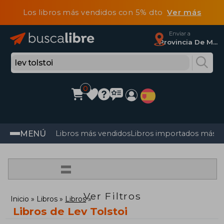
Los libros más vendidos con 5% dto
Ver más
Enviar a
Provincia De Madrid
0
MENÚ
Libros más vendidos
Libros importados más v
=
Ver Filtros
Inicio
Libros
Libros
Libros de Lev Tolstoi