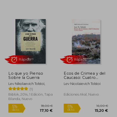
5%
5%
dcto.
dcto.
17,01 €
26,60
Lo que yo Pienso
Ecos de Crimea y del
Sobre la Guerra
Caucaso: Cuatro
Relatos
Lev Nikolaevich Tolstoï,
Lev Nicolaievich Tolstoi
(1)
Biblok, 2014, 1 Edición, Tapa
Ediciones Akal, Nuevo
Rápido
Rápido
Blanda, Nuevo