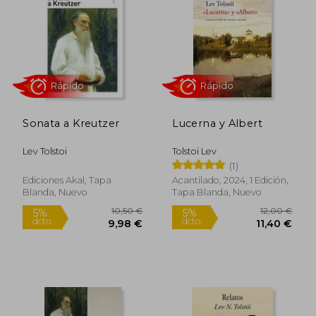
15,00 €
34,95
5%
5%
dcto.
dcto.
14,25 €
33,20
Sonata a Kreutzer
Lucerna y Albert
Lev Tolstoi
Tolstoi Lev
(1)
Ediciones Akal, Tapa
Acantilado, 2024, 1 Edición,
Blanda, Nuevo
Tapa Blanda, Nuevo