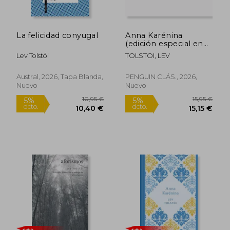
La felicidad conyugal
Anna Karénina
(edición especial en
tapa dura)
Lev Tolstói
TOLSTOI, LEV
Austral, 2026, Tapa Blanda,
PENGUIN CLÁS., 2026,
Nuevo
Nuevo
10,95 €
15,95
5%
5%
dcto.
dcto.
10,40 €
15,15