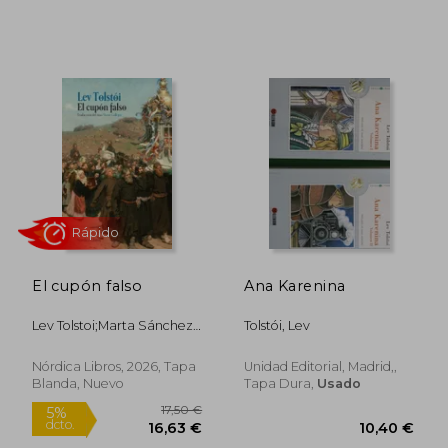
22,00 €
9,99
5%
5%
dcto.
dcto.
20,90 €
9,49
El cupón falso
Ana Karenina
Lev Tolstoi;Marta Sánchez
Tolstói, Lev
Nieves
Nórdica Libros, 2026, Tapa
Unidad Editorial, Madrid,,
Blanda, Nuevo
Tapa Dura,
Usado