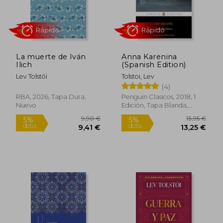
16,95 €
12,50
5%
5%
dcto.
dcto.
16,10 €
11,88
La muerte de Iván
Anna Karenina
Ilich
(Spanish Edition)
Lev Tolstói
Tolstoi, Lev
(4)
RBA, 2026, Tapa Dura,
Penguin Clasicos, 2018, 1
Nuevo
Edición, Tapa Blanda,
Nuevo
Rápido
Rápido