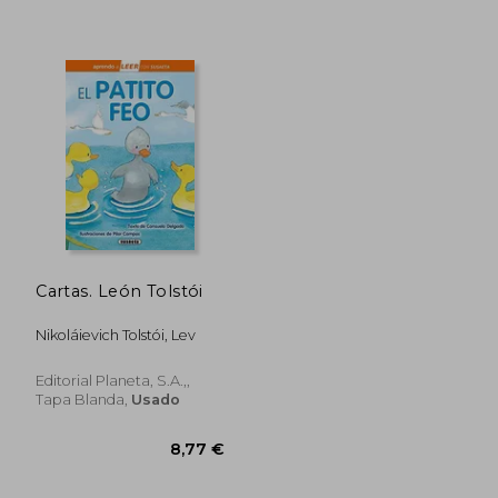
Rápido
17,50 €
5%
Cartas. León Tolstói
dcto.
16,63 €
10,40
Nikoláievich Tolstói, Lev
Editorial Planeta, S.A.,,
Tapa Blanda,
Usado