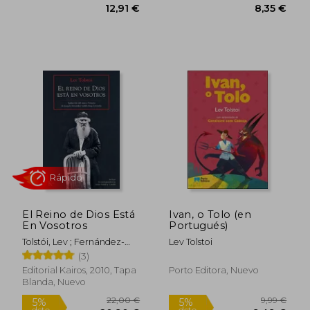
20,41 €
18,50
5%
5%
dcto.
dcto.
19,39 €
17,58
Rápido
Rápido
El Reino de Dios Está
Ivan, o Tolo (en
En Vosotros
Portugués)
Tolstói, Lev ; Fernández-
Lev Tolstoi
Valdés Roig-Gironella,
(3)
Joaquín
Editorial Kairos, 2010, Tapa
Porto Editora, Nuevo
Blanda, Nuevo