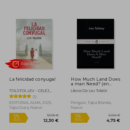
15,00 €
34,95
5%
5%
dcto.
dcto.
14,25 €
33,20
La felicidad conyugal
How Much Land Does
a man Need? (en
Inglés)
TOLSTOI, LEV - CELEJ,
Libros De Lev Tolstói
ZUZANNA
(1)
EDITORIAL ALMA, 2025,
Penguin, Tapa Blanda,
Tapa Dura, Nuevo
Nuevo