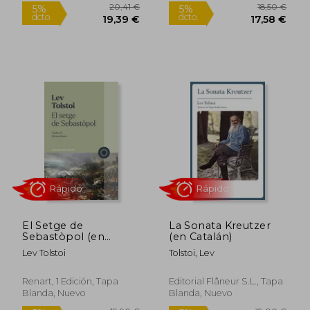
Blanda, Nuevo
Rápido
El Setge de
La Sonata Kreutzer
21,50 €
13,90
5%
5%
Sebastòpol (en
(en Catalán)
dcto.
dcto.
20,43 €
13,21
Catalán)
Lev Tolstoi
Tolstoi, Lev
Renart, 1 Edición, Tapa
Editorial Flâneur S.L., Tapa
Blanda, Nuevo
Blanda, Nuevo