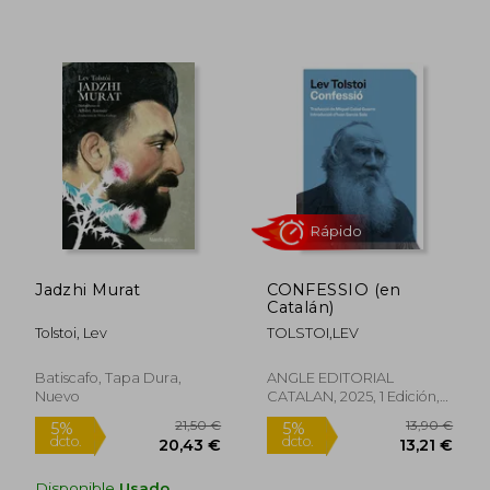
Rápido
Rápido
18,00 €
16,00
5%
5%
Jadzhi Murat
CONFESSIO (en
dcto.
dcto.
17,10 €
15,20
Catalán)
Tolstoi, Lev
TOLSTOI,LEV
Batiscafo, Tapa Dura,
ANGLE EDITORIAL
Nuevo
CATALAN, 2025, 1 Edición,
Bolsillo, Nuevo
Disponible
Usado