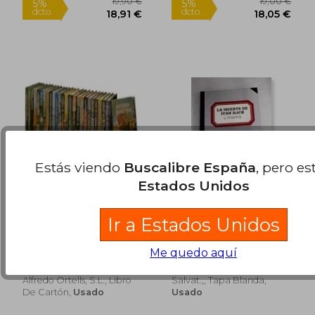
Estás viendo
Buscalibre España
, pero es
Estados Unidos
Rápido
Ir a Estados Unidos
El Prisionero del
La Muerte de Ivan
Caucaso
Ilich
Lev Nikolaevich Tolstoi
Tolstói, Lev
Me quedo aquí
Alfredo Ortells, S.L., Libro
Salvat.,, Tapa Blanda,
De Cartón,
Usado
Usado