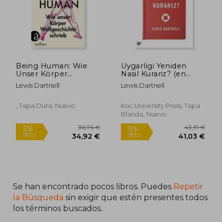
Being Human: Wie
Uygarligi Yeniden
Unser Körper
Nasil Kurariz? (en
Weltgeschichte
Turco)
Lewis Dartnell
Lewis Dartnell
Schrieb (en Alemán)
, Tapa Dura, Nuevo
Koc University Press, Tapa
Blanda, Nuevo
68,00 €
29,34
5%
5%
dcto.
dcto.
64,60 €
27,87
Se han encontrado pocos libros. Puedes
Repetir
la Búsqueda
sin exigir que estén presentes todos
los términos buscados..