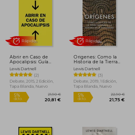
Abrir en Caso de
Origenes: Como la
Apocalipsis: Guía
Historia de la Tierra
Rápida Para
Determina la Historia
Lewis Dartnell
Lewis Dartnell
Reconstruir la
de la Humanidad
(2)
(3)
Rápido
Rápido
Civilización
Debate, 2015, 2 Edición,
Debate, 2019, 1 Edición,
Tapa Blanda, Nuevo
Tapa Blanda, Nuevo
21,90 €
22,90