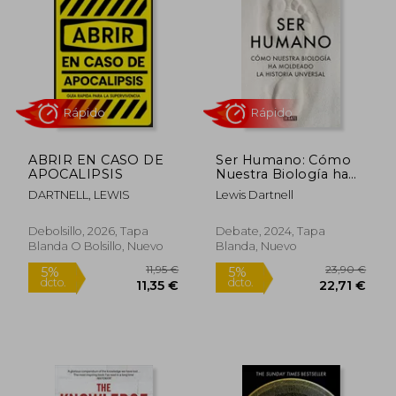
5%
5%
dcto.
dcto.
20,81 €
21,75
ABRIR EN CASO DE
Ser Humano: Cómo
APOCALIPSIS
Nuestra Biología ha
Moldeado la Historia
DARTNELL, LEWIS
Lewis Dartnell
Universal
Debolsillo, 2026, Tapa
Debate, 2024, Tapa
Blanda O Bolsillo, Nuevo
Blanda, Nuevo
Rápido
Rápido