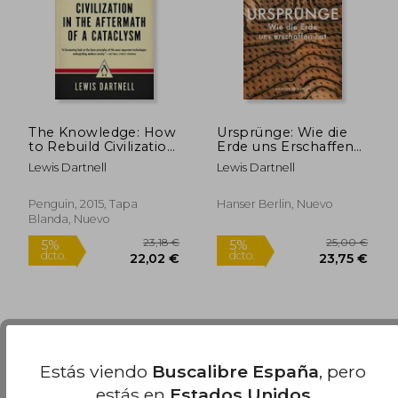
The Knowledge: How
Ursprünge: Wie die
27,95 €
16,24
to Rebuild Civilization
Erde uns Erschaffen
5%
5%
dcto.
dcto.
in the Aftermath of a
hat (en Alemán)
26,56 €
15,43
Lewis Dartnell
Lewis Dartnell
Cataclysm (en Inglés)
Penguin, 2015, Tapa
Hanser Berlin, Nuevo
Blanda, Nuevo
Estás viendo
Buscalibre España
, pero
estás en
Estados Unidos