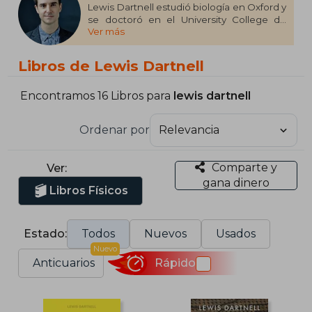
Lewis Dartnell estudió biología en Oxford y
se doctoró en el University College de
Ver más
Londres. Ha recibido numerosas
distinciones por su labor como escritor
científico y colabora con The Guardian, The
Libros de Lewis Dartnell
Times y The New Scientist.
Es incansable en su labor como impulsor
Encontramos 16 Libros para
lewis dartnell
de la ciencia y ha protagonizado
numerosas apariciones en programas
Ordenar por
televisivos del Canal Historia y del National
Geographic, entre otros. De entre sus
libros cabe destacar el best seller Abrir en
Comparte y
Ver:
caso de apocalipsis (Debate, 2015). En la
gana dinero
actualidad trabaja como investigador y
Libros Físicos
profesor de astrobiología en la Universidad
de Westminster.
Estado:
Todos
Nuevos
Usados
Nuevo
Anticuarios
Rápido