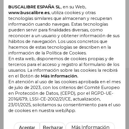
Suscríbete para recibir ofertas y
promociones
BUSCALIBRE ESPAÑA SL
, en su Web,
www.buscalibre.es
, utiliza cookies y otras
tecnologías similares que almacenan y recuperan
información cuando navegas. Estas tecnologías
pueden servir para finalidades diversas, como
¿Necesitas ayuda?
reconocer a un usuario y obtener información de sus
hábitos de navegación. Los usos concretos que
hacemos de estas tecnologías se describen en la
Ir a Centro de Soporte
información de la Política de Cookies.
En esta web, disponemos de cookies propias y de
terceros para el acceso y registro al formulario de los
usuarios. La información sobre las cookies la recibirá
en el Botón de
Más Información.
Buscalibre España
. Calle Energía, 65, Nave 3 (08940),
Cornellà de Llobregat, Barcelona. Derechos Reservados.
En atención al uso de las cookies aprobada en el mes
de julio de 2023, con los criterios del Comité Europeo
en Protección de Datos, (CEPD), por el RGPD-UE-
2016/679, LSSI-CE-2002/21/CE, actualización,
23/01/2025, solicitamos su consentimiento para el uso
de cookies en nuestra web/App.
Buscalibre Argentina
|
Buscalibre Chile
|
Buscalibre
Colombia
|
Buscalibre Ecuador
|
Buscalibre España
|
Buscalibre Uruguay
|
Buscalibre México
|
Buscalibre
Más Información
Aceptar
Rechazar