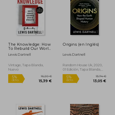
11,95 €
23,90
5%
5%
dcto.
dcto.
11,35 €
22,71
The Knowledge: How
Origins (en Inglés)
To Rebuild Our World
After An Apocalypse
Lewis Dartnell
Lewis Dartnell
Vintage, Tapa Blanda,
Random House Uk, 2020,
Nuevo
01 Edición, Tapa Blanda,
Nuevo