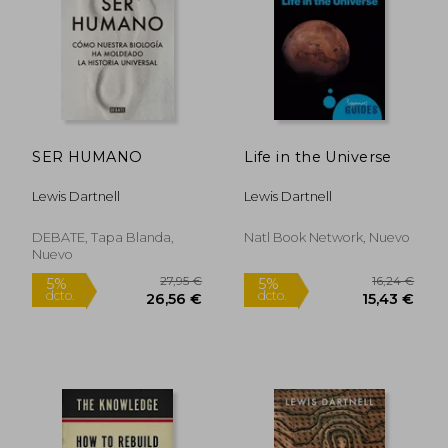
16,24 €
22,95
5%
5%
dcto.
dcto.
15,43 €
21,80
SER HUMANO
Life in the Universe
Lewis Dartnell
Lewis Dartnell
DEBATE, Tapa Blanda,
Natl Book Network, Nuevo
Nuevo