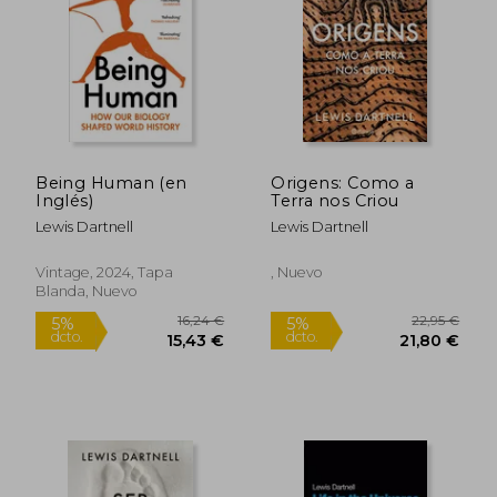
16,20 €
13,74
5%
5%
dcto.
dcto.
15,39 €
13,05
Being Human (en
Origens: Como a
Inglés)
Terra nos Criou
Lewis Dartnell
Lewis Dartnell
Vintage, 2024, Tapa
, Nuevo
Blanda, Nuevo