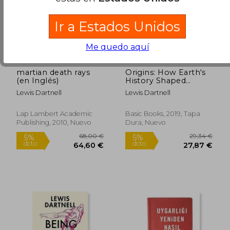
Ir a Estados Unidos
Me quedo aquí
martian death rays
Origins: How Earth's
(en Inglés)
History Shaped
Human History (en
Lewis Dartnell
Lewis Dartnell
Inglés)
23,18 €
25,00
5%
5%
dcto.
dcto.
22,02 €
23,75
Lap Lambert Academic
Basic Books, 2019, Tapa
Publishing, 2010, Nuevo
Dura, Nuevo