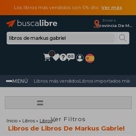
Los libros más vendidos con 5% dto
Ver más
Enviar a
Provincia De Madrid
0
MENÚ
Libros más vendidos
Libros importados más v
=
Ver Filtros
Inicio
Libros
Libros
Libros de Libros De Markus Gabriel