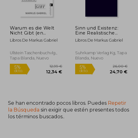
Warum es die Welt
Sinn und Existenz:
Nicht Gibt (en
Eine Realistische
Alemán)
Ontologie
Libros De Markus Gabriel
Libros De Markus Gabriel
(Suhrkamp
Taschenbuch
Wissenschaft) (en
Ullstein Taschenbuchvlg.,
Suhrkamp Verlag Kg, Tapa
Alemán)
Tapa Blanda, Nuevo
Blanda, Nuevo
Se han encontrado pocos libros. Puedes
Repetir
12,99 €
26,00
5%
5%
dcto.
dcto.
la Búsqueda
sin exigir que estén presentes todos
12,34 €
24,70
los términos buscados..