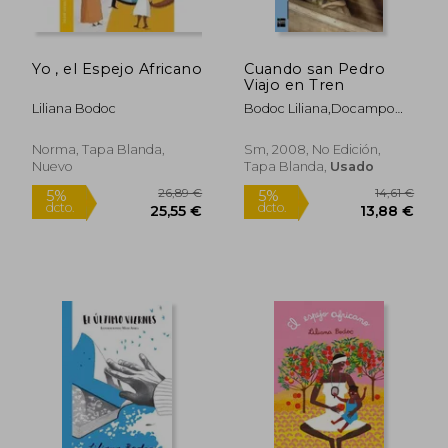
Yo , el Espejo Africano
Cuando san Pedro
24,59 €
21,1
Viajo en Tren
5%
5%
dcto.
dcto.
23,36 €
20,09
Liliana Bodoc
Bodoc Liliana,Docampo
Valeria
Norma, Tapa Blanda,
Sm, 2008, No Edición,
Nuevo
Tapa Blanda,
Usado