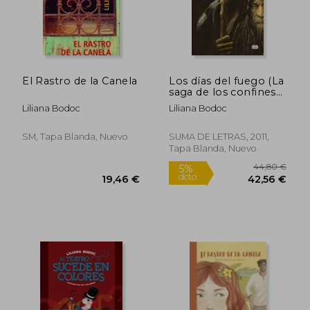
El Rastro de la Canela
Los días del fuego (La
saga de los confines
3)
Liliana Bodoc
Liliana Bodoc
SM, Tapa Blanda, Nuevo
SUMA DE LETRAS, 2011,
Tapa Blanda, Nuevo
24,59 €
46,66
5%
5%
dcto.
dcto.
23,36 €
44,33