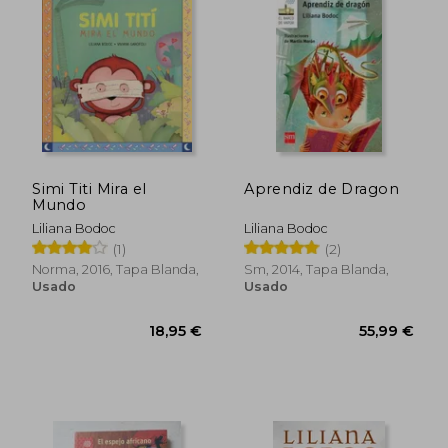
novelas Memorias impuras, Presagios de
carnaval y la trilogía Tiempo de dragones,
Liliana escribió mucho para niños y
jóvenes: Sucedió en colores; La entrevista;
El mapa imposible; Diciembre, Súper
Álbum; El perro del peregrino; Amigos por
el viento y la serie Elementales: Ondinas,
Salamandras, Silfos y Nomos entre otros.
Sus libros están traducidos al inglés,
francés, alemán, holandés, polaco, italiano,
Simi Titi Mira el
Aprendiz de Dragon
portugués y japonés. Recibió numerosos
Mundo
premios, entre ellos, el Konex de Platino y
el White Ravens.
Liliana Bodoc
Liliana Bodoc
(1)
(2)
Norma, 2016, Tapa Blanda,
Sm, 2014, Tapa Blanda,
Usado
Usado