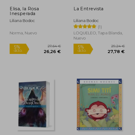
Elisa, la Rosa
La Entrevista
Inesperada
Liliana Bodoc
Liliana Bodoc
(1)
Norma, Nuevo
LOQUELEO, Tapa Blanda,
Nuevo
28,50 €
28,50
5%
5%
dcto.
dcto.
27,07 €
27,07