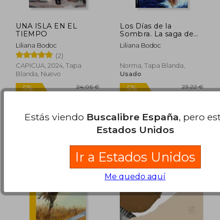
UNA ISLA EN EL
Los Días de la
TIEMPO
Sombra. La saga de
los confines II
Liliana Bodoc
Liliana Bodoc
(2)
CAPICUA, 2024, Tapa
Norma, Tapa Blanda,
Blanda, Nuevo
Usado
26,89 €
14,61
5%
5%
dcto.
dcto.
25,55 €
13,88
Estás viendo
Buscalibre España
, pero es
Estados Unidos
Ir a Estados Unidos
Me quedo aquí