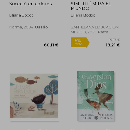
Sucedió en colores
SIMI TITÍ MIRA EL
MUNDO
Liliana Bodoc
Liliana Bodoc
Norma, 2004,
Usado
SANTILLANA EDUCACION
MEXICO, 2025, Pasta
Blanda, Nuevo
27,64 €
29,24
5%
5%
dcto.
dcto.
26,26 €
27,78