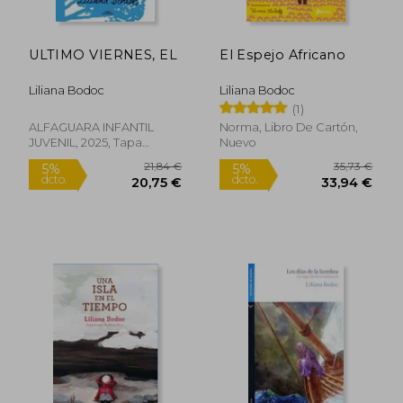
ULTIMO VIERNES, EL
El Espejo Africano
Liliana Bodoc
Liliana Bodoc
(1)
22,33 €
24,59
5%
5%
dcto.
dcto.
21,21 €
23,36
ALFAGUARA INFANTIL
Norma, Libro De Cartón,
JUVENIL, 2025, Tapa
Nuevo
Blanda, Nuevo