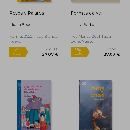
Reyes y Pajaros
Formas de ver
Liliana Bodoc
Liliana Bodoc
Norma, 2022, Tapa Blanda,
Pez Menta, 2021, Tapa
Nuevo
Dura, Nuevo
21,84 €
35,73
5%
5%
dcto.
dcto.
20,75 €
33,94