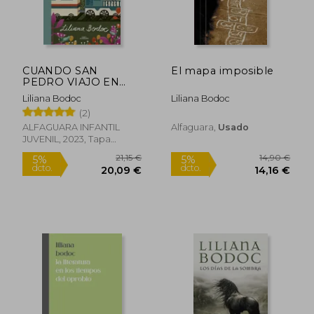
CUANDO SAN
El mapa imposible
PEDRO VIAJO EN
TREN
Liliana Bodoc
Liliana Bodoc
(2)
ALFAGUARA INFANTIL
Alfaguara,
Usado
JUVENIL, 2023, Tapa
Blanda, Nuevo
21,15 €
22,33
5%
5%
dcto.
dcto.
20,09 €
21,21