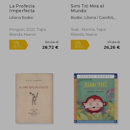
La Profecía
Simi Titi Mira el
Imperfecta
Mundo
Liliana Bodoc
Bodoc, Liliana / Garofoli,
Viviana
Penguin, 2022, Tapa
Tesis - Norma, Tapa
Blanda, Nuevo
Blanda, Nuevo
26,89 €
27,64
5%
5%
dcto.
dcto.
25,55 €
26,26