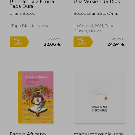
Un mar Para Emilia
Una Version de Dios
Tapa Dura
Liliana Bodoc
Bodoc Liliana,Stok Ana
Luisa
, Tapa Blanda, Nuevo
La Central, 2021, Tapa
Blanda, Nuevo
30,24 €
27,64
5%
5%
dcto.
dcto.
28,72 €
26,26
Espejo Africano
mapa imposible serie