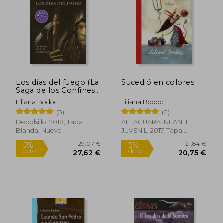
22,33 €
21,84
5%
5%
dcto.
dcto.
21,21 €
20,75
Los días del fuego (La
Sucedió en colores
Saga de los Confines
3)
Liliana Bodoc
Liliana Bodoc
(3)
(2)
Debolsillo, 2018, Tapa
ALFAGUARA INFANTIL
Blanda, Nuevo
JUVENIL, 2017, Tapa
Blanda, Nuevo