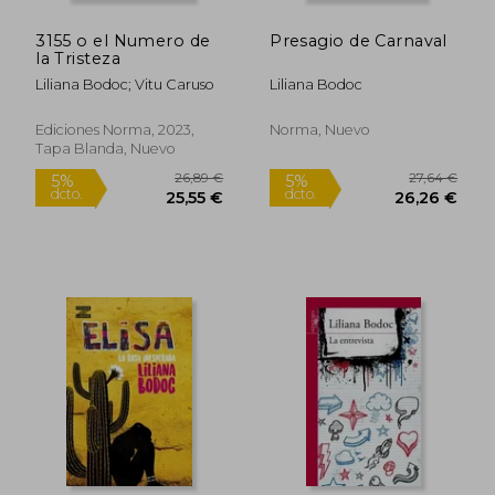
3155 o el Numero de
Presagio de Carnaval
la Tristeza
Liliana Bodoc; Vitu Caruso
Liliana Bodoc
Ediciones Norma, 2023,
Norma, Nuevo
Tapa Blanda, Nuevo
24,06 €
23,22
5%
5%
dcto.
dcto.
22,85 €
22,06