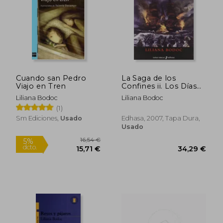
29,07 €
21,84
5%
5%
dcto.
dcto.
27,62 €
20,75
Cuando san Pedro
La Saga de los
Viajo en Tren
Confines ii. Los Días
de la Sombra
Liliana Bodoc
Liliana Bodoc
(1)
Sm Ediciones,
Usado
Edhasa, 2007, Tapa Dura,
Usado