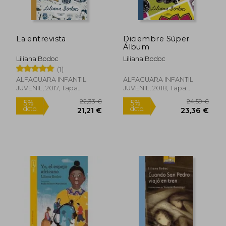
22,07 €
39,95
5%
5%
dcto.
dcto.
20,97 €
37,95
La entrevista
Diciembre Súper
Álbum
Liliana Bodoc
Liliana Bodoc
(1)
ALFAGUARA INFANTIL
ALFAGUARA INFANTIL
JUVENIL, 2017, Tapa
JUVENIL, 2018, Tapa
Blanda, Nuevo
Blanda, Nuevo