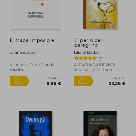
El Mapa Imposible
El perro del
peregrino
Liliana Bodoc
Liliana Bodoc
(2)
Alfaguara, Tapa Blanda,
ALFAGUARA INFANTIL
Usado
JUVENIL, 2018, Tapa
24,59 €
24,59
5%
5%
Blanda, Nuevo
dcto.
dcto.
23,36 €
23,36