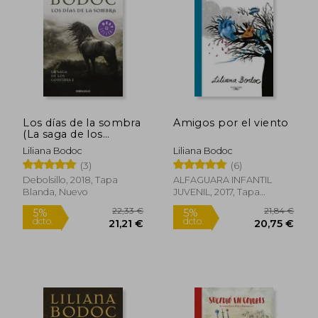
17,76 €
27,69
5%
5%
dcto.
dcto.
16,88 €
26,31
Los días de la sombra
Amigos por el viento
(La saga de los
confines 2)
Liliana Bodoc
Liliana Bodoc
(3)
(6)
Debolsillo, 2018, Tapa
ALFAGUARA INFANTIL
Blanda, Nuevo
JUVENIL, 2017, Tapa
Blanda, Nuevo