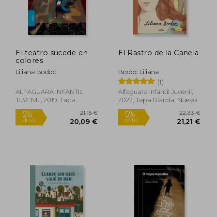
El teatro sucede en
El Rastro de la Canela
colores
Liliana Bodoc
Bodoc Liliana
(1)
ALFAGUARA INFANTIL
Alfaguara Infantil Juvenil,
JUVENIL, 2019, Tapa
2022, Tapa Blanda, Nuevo
Blanda, Nuevo
44,80
5%
dcto.
19,46 €
42,56