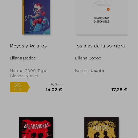
Reyes y Pajaros
los días de la sombra
16,54 €
5%
dcto.
15,71 €
34,29
Liliana Bodoc
Liliana Bodoc
Norma, 2000, Tapa
Norma,
Usado
Blanda, Nuevo