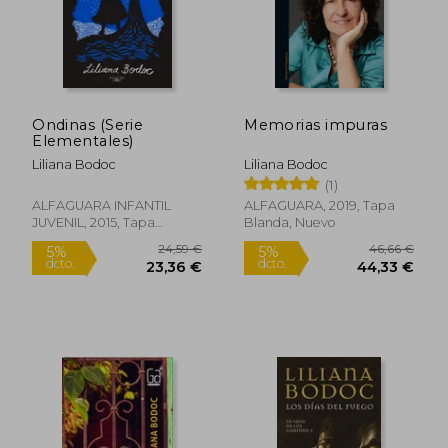
Ondinas (Serie
Memorias impuras
Elementales)
Liliana Bodoc
Liliana Bodoc
(1)
ALFAGUARA INFANTIL
ALFAGUARA, 2019, Tapa
JUVENIL, 2015, Tapa
Blanda, Nuevo
Blanda, Nuevo
10,48 €
24,59
5%
5%
dcto.
dcto.
9,96 €
23,36