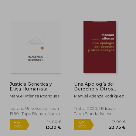
Rápido
Rápido
18,00 €
26,00
5%
5%
dcto.
dcto.
17,10 €
24,70
Justicia Genetica y
Una Apología del
Etica Humanista
Derecho y Otros
Ensayos
Manuel Atienza Rodríguez
Manuel Atienza Rodríguez
Libreria Universitaria Leon
Trotta, 2020, 1 Edición,
1980,, Tapa Blanda, Nuevo
Tapa Blanda, Nuevo