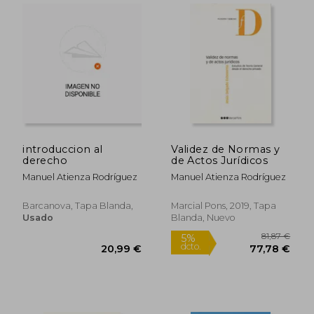
87,85 €
31,29
5%
5%
dcto.
dcto.
83,46 €
29,72
introduccion al
Validez de Normas y
derecho
de Actos Jurídicos
Manuel Atienza Rodríguez
Manuel Atienza Rodríguez
Barcanova, Tapa Blanda,
Marcial Pons, 2019, Tapa
Usado
Blanda, Nuevo