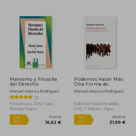
Rápido
Marxismo y Filosofia
Podemos Hacer Más:
del Derecho
Otra Forma de
Pensar el Derecho
Manuel Atienza Rodríguez
Manuel Atienza Rodríguez
(1)
Fontamara, 2010, Tapa
Editorial Pasos Perdidos,
Blanda, Nuevo
2013, 1ª Edición, Tapa
Blanda, Nuevo
25,41
5%
dcto.
114,43 €
24,14