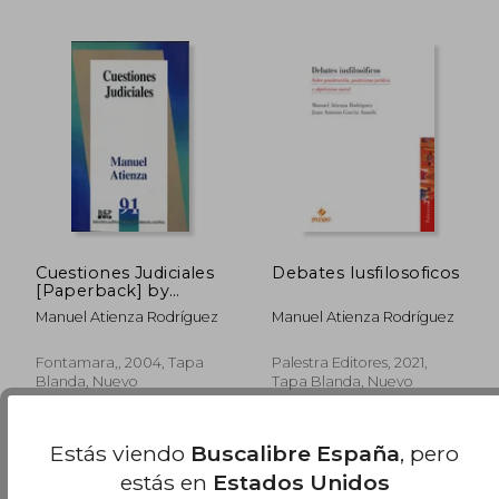
Cuestiones Judiciales
Debates Iusfilosoficos
[Paperback] by
Atienza, Manuel
Manuel Atienza Rodríguez
Manuel Atienza Rodríguez
Fontamara,, 2004, Tapa
Palestra Editores, 2021,
Blanda, Nuevo
Tapa Blanda, Nuevo
Estás viendo
Buscalibre España
, pero
estás en
Estados Unidos