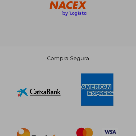
Compra Segura
109,37 €
5%
dcto.
103,90 €