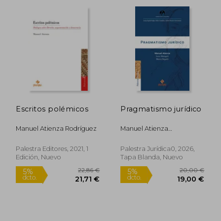
22,36 €
27,56
5%
5%
dcto.
dcto.
21,24 €
26,18
Escritos polémicos
Pragmatismo jurídico
Manuel Atienza Rodríguez
Manuel Atienza
Rodríguez;Luca
Malagoli;Marco Segatti
Palestra Editores, 2021, 1
Palestra Jurídica0, 2026,
Edición, Nuevo
Tapa Blanda, Nuevo