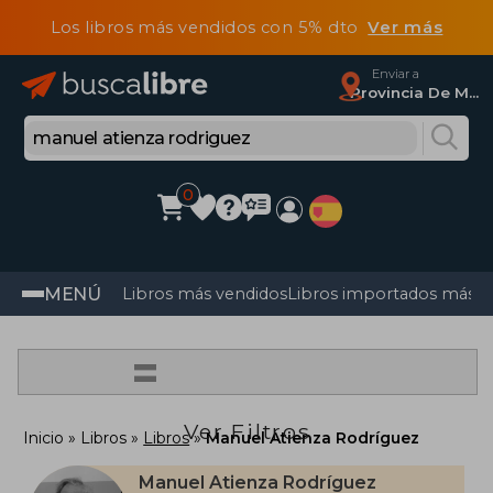
Los libros más vendidos con 5% dto
Ver más
Enviar a
Provincia De Madrid
0
MENÚ
Libros más vendidos
Libros importados más v
=
Ver Filtros
Inicio
Libros
Libros
Manuel Atienza Rodríguez
Manuel Atienza Rodríguez