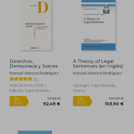
22,86 €
20,00
5%
5%
dcto.
dcto.
21,71 €
19,00
Derechos,
A Theory of Legal
Democracia y Jueces
Sentences (en Inglés)
Manuel Atienza Rodríguez
Manuel Atienza Rodríguez
(1)
Marcial Pons, 2019, 1
Springer, Tapa Blanda,
Edición, Tapa Blanda,
Nuevo
Nuevo