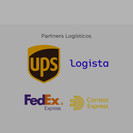
Partners Logísticos
97,36 €
109,37
5%
5%
dcto.
dcto.
92,49 €
103,90