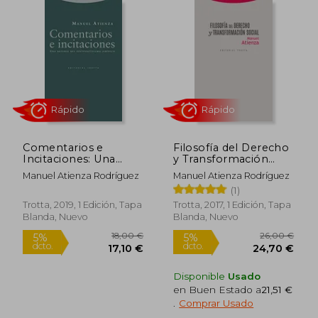
22,00 €
17,50
5%
5%
dcto.
dcto.
20,90 €
16,63
Comentarios e
Filosofía del Derecho
Incitaciones: Una
y Transformación
Defensa del
Social
Manuel Atienza Rodríguez
Manuel Atienza Rodríguez
Postpositivismo
(1)
Jurídico (Estructuras y
Procesos. Derecho)
Trotta, 2019, 1 Edición, Tapa
Trotta, 2017, 1 Edición, Tapa
Blanda, Nuevo
Blanda, Nuevo
Disponible
Usado
en Buen Estado a
21,51 €
.
Comprar Usado