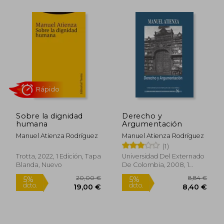
15,00 €
21,00
5%
5%
dcto.
dcto.
14,25 €
19,95
Sobre la dignidad
Derecho y
humana
Argumentación
Manuel Atienza Rodríguez
Manuel Atienza Rodríguez
(1)
Trotta, 2022, 1 Edición, Tapa
Universidad Del Externado
Blanda, Nuevo
De Colombia, 2008, 1
Edición, Tapa Blanda,
Rápido
Nuevo