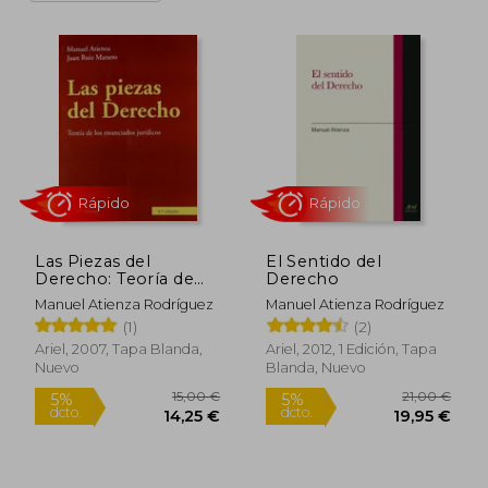
Las Piezas del
El Sentido del
Derecho: Teoría de
Derecho
los Enunciados
Manuel Atienza Rodríguez
Manuel Atienza Rodríguez
Jurídicos
(1)
(2)
Rápido
Rápido
Ariel, 2007, Tapa Blanda,
Ariel, 2012, 1 Edición, Tapa
Nuevo
Blanda, Nuevo