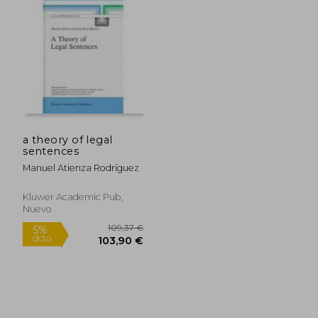
a theory of legal
sentences
81,87
5%
Manuel Atienza Rodríguez
dcto.
20,99 €
77,78
Kluwer Academic Pub,
Nuevo