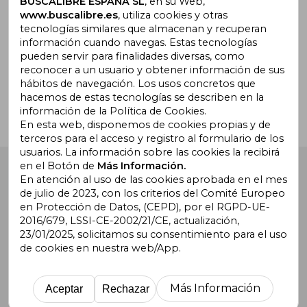
BUSCALIBRE ESPAÑA SL
, en su Web,
www.buscalibre.es
, utiliza cookies y otras
tecnologías similares que almacenan y recuperan
información cuando navegas. Estas tecnologías
pueden servir para finalidades diversas, como
¿Necesitas ayuda?
reconocer a un usuario y obtener información de sus
hábitos de navegación. Los usos concretos que
hacemos de estas tecnologías se describen en la
Ir a Centro de Soporte
información de la Política de Cookies.
En esta web, disponemos de cookies propias y de
terceros para el acceso y registro al formulario de los
usuarios. La información sobre las cookies la recibirá
en el Botón de
Más Información.
Buscalibre España
. Calle Energía, 65, Nave 3 (08940),
Cornellà de Llobregat, Barcelona. Derechos Reservados.
En atención al uso de las cookies aprobada en el mes
de julio de 2023, con los criterios del Comité Europeo
en Protección de Datos, (CEPD), por el RGPD-UE-
2016/679, LSSI-CE-2002/21/CE, actualización,
23/01/2025, solicitamos su consentimiento para el uso
de cookies en nuestra web/App.
Buscalibre Argentina
|
Buscalibre Chile
|
Buscalibre
Colombia
|
Buscalibre Ecuador
|
Buscalibre España
|
Buscalibre Uruguay
|
Buscalibre México
|
Buscalibre
Más Información
Aceptar
Rechazar
Perú
|
Buscalibre Estados Unidos
|
Buscalibre Otros
Países
|
Bookdelivery Reino Unido