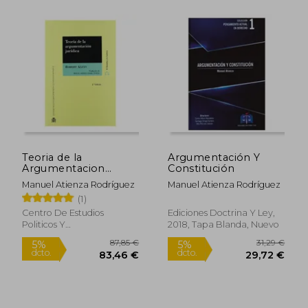
22,95 €
22,86
5%
5%
dcto.
dcto.
21,81 €
21,71
Teoria de la
Argumentación Y
Argumentacion
Constitución
Juridica
Manuel Atienza Rodríguez
Manuel Atienza Rodríguez
(1)
Centro De Estudios
Ediciones Doctrina Y Ley,
Politicos Y
2018, Tapa Blanda, Nuevo
Constitucionales, 2000, 2
Edición, Tapa Blanda,
Nuevo