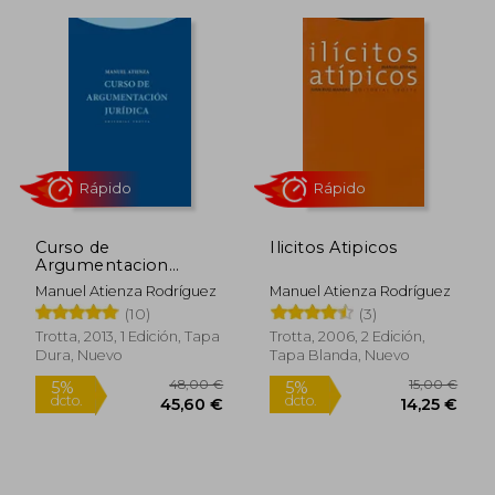
20,00 €
8,84
5%
5%
dcto.
dcto.
19,00 €
8,40
Curso de
Ilicitos Atipicos
Argumentacion
Juridica
Manuel Atienza Rodríguez
Manuel Atienza Rodríguez
(10)
(3)
Trotta, 2013, 1 Edición, Tapa
Trotta, 2006, 2 Edición,
Dura, Nuevo
Tapa Blanda, Nuevo
Rápido
Rápido