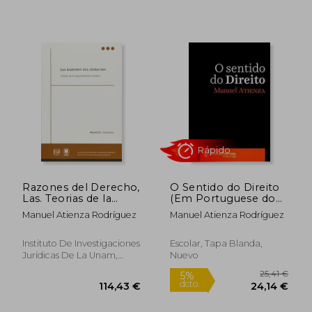
Razones del Derecho,
O Sentido do Direito
Las. Teorias de la
(Em Portuguese do
Argumentacion
Brasil)
Manuel Atienza Rodríguez
Manuel Atienza Rodríguez
Juridica
14,00 €
25,00
5%
5%
Instituto De Investigaciones
Escolar, Tapa Blanda,
dcto.
dcto.
13,30 €
23,75
Jurídicas De La Unam,
Nuevo
2003, Tapa Blanda,
Usado