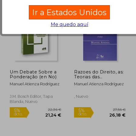
20,08 €
31,58
5%
5%
Ir a Estados Unidos
dcto.
dcto.
19,08 €
30,00
Me quedo aquí
Um Debate Sobre a
Razoes do Direito, as:
Ponderação (en No)
Teorias das
Argumentacoes
Manuel Atienza Rodríguez
Manuel Atienza Rodríguez
Juridicas (en
Portugués)
J.M. Bosch Editor, Tapa
, Nuevo
Blanda, Nuevo