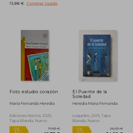
13,88 €
.
Comprar Usado
Foto estudio corazón
El Puente de la
Soledad
María Fernanda Heredia
Heredia Maria Fernanda
24,58 €
26,89
5%
5%
dcto.
dcto.
23,35 €
25,55
Ediciones Norma, 2023,
Loqueleo, 2015, Tapa
Tapa Blanda, Nuevo
Blanda, Nuevo