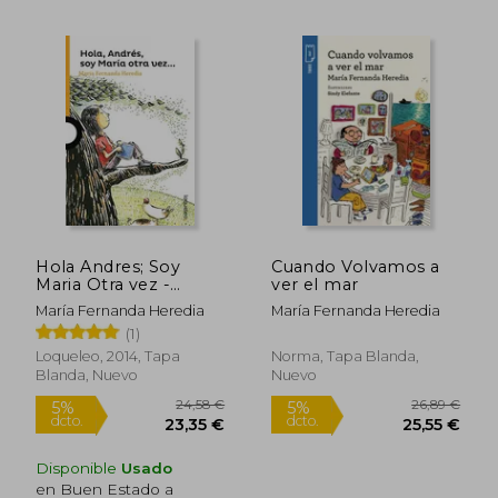
Hola Andres; Soy
Cuando Volvamos a
Maria Otra vez -
ver el mar
Loquel
María Fernanda Heredia
María Fernanda Heredia
(1)
16,04 €
32,65
5%
5%
Loqueleo, 2014, Tapa
Norma, Tapa Blanda,
dcto.
dcto.
15,24 €
31,01
Blanda, Nuevo
Nuevo
Disponible
Usado
en Buen Estado a