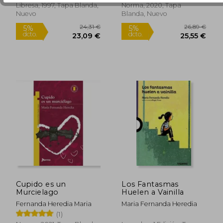
Libresa, 1997, Tapa Blanda,
Norma, 2020, Tapa
Nuevo
Blanda, Nuevo
17,63 €
26,23
5%
5%
dcto.
dcto.
16,75 €
24,92
Cupido es un
Los Fantasmas
Murcielago
Huelen a Vainilla
Fernanda Heredia Maria
Maria Fernanda Heredia
(1)