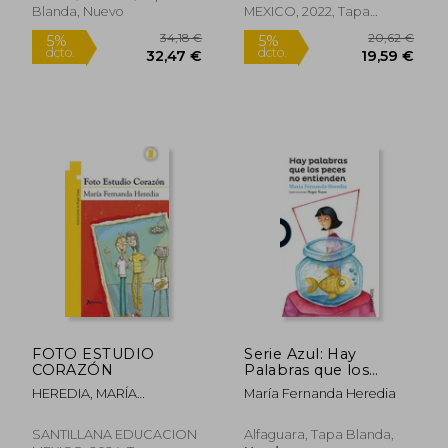
Blanda, Nuevo
MEXICO, 2022, Tapa
Blanda, Nuevo
26,89 €
33,90
5%
5%
dcto.
dcto.
25,55 €
32,21
FOTO ESTUDIO
Serie Azul: Hay
CORAZÓN
Palabras que los
Peces no Entienden
HEREDIA, MARÍA
María Fernanda Heredia
FERNANDA
SANTILLANA EDUCACION
Alfaguara, Tapa Blanda,