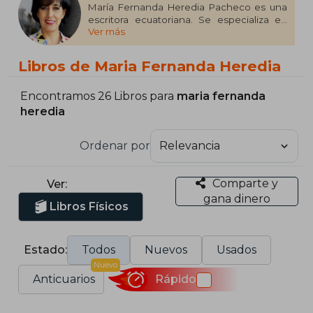
María Fernanda Heredia Pacheco es una
escritora ecuatoriana. Se especializa en
Ver más
cuentos y novelas dirigidas al público
infantil y juvenil.​ Ha publicado más de
cincuenta libros entre cuentos, novelas y
Libros de Maria Fernanda Heredia
relatos. Sus obras circulan en toda
Latinoamérica, España y Estados Unidos.
Encontramos 26 Libros para
maria fernanda
heredia
Ordenar por
Comparte y
Ver:
gana dinero
Libros Físicos
Estado:
Todos
Nuevos
Usados
Nuevo
Anticuarios
Rápido