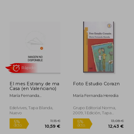
13,75 €
11,1
5%
5%
dcto.
dcto.
13,06 €
10,59
El mes Estrany de ma
Foto Estudio Corazn
Casa (en Valenciano)
María Fernanda
María Fernanda Heredia
Heredia/Libros-
Ebooks/Maria-Fernanda-
Edelvives, Tapa Blanda,
Grupo Editorial Norma,
Heredia/97573Maria
Nuevo
2009, 1 Edición, Tapa
Fernanda Heredia
Blanda,
Usado
Rápido