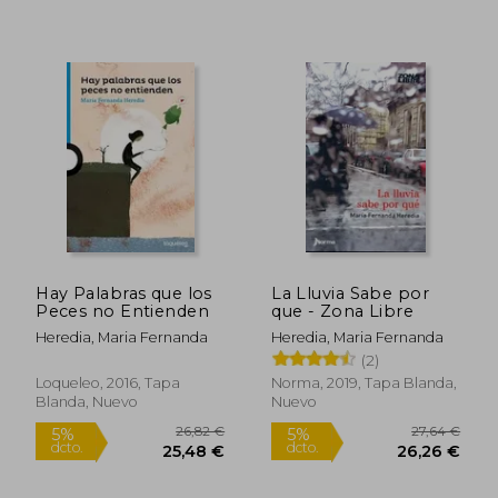
11,15 €
13,1
5%
5%
dcto.
dcto.
10,59 €
12,47
Hay Palabras que los
La Lluvia Sabe por
Peces no Entienden
que - Zona Libre
Heredia, Maria Fernanda
Heredia, Maria Fernanda
(2)
Loqueleo, 2016, Tapa
Norma, 2019, Tapa Blanda,
Blanda, Nuevo
Nuevo