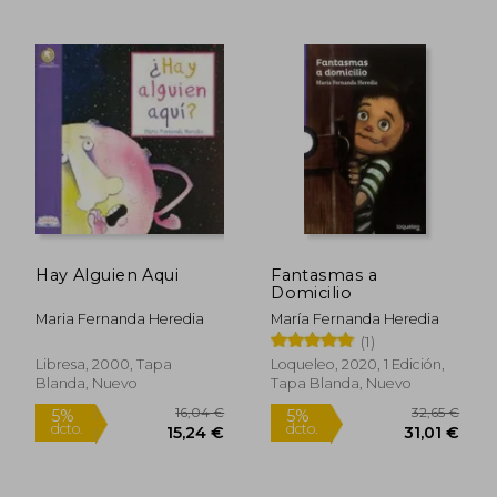
Hay Alguien Aqui
Fantasmas a
Domicilio
12,22 €
13,77
5%
5%
Maria Fernanda Heredia
María Fernanda Heredia
dcto.
dcto.
11,61 €
13,08
(1)
Libresa, 2000, Tapa
Loqueleo, 2020, 1 Edición,
Blanda, Nuevo
Tapa Blanda, Nuevo