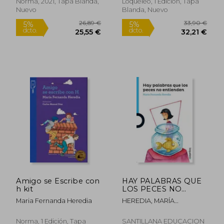
Norma, 2021, Tapa Blanda,
Loqueleo, 1 Edición, Tapa
Nuevo
Blanda, Nuevo
24,31 €
26,89
5%
5%
dcto.
dcto.
23,09 €
25,55
Amigo se Escribe con
HAY PALABRAS QUE
h kit
LOS PECES NO
ENTIENDEN
Maria Fernanda Heredia
HEREDIA, MARÍA
FERNANDA
Norma, 1 Edición, Tapa
SANTILLANA EDUCACION