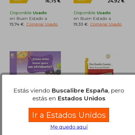
Disponible
Usado
Disponible
Usado
en Buen Estado a
en Buen Estado a
15,74 €
.
Comprar Usado
19,33 €
.
Comprar Usado
Estás viendo
Buscalibre España
, pero
estás en
Estados Unidos
Ir a Estados Unidos
Como Debo Hacer
Foto Estudio Corazon
Para no Olvidarte
nva ed
María Fernanda Heredia
Heredia Maria Fernanda
Me quedo aquí
(1)