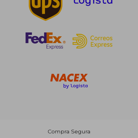
14,61 €
5%
dcto.
13,88 €
Compra Segura