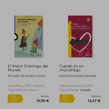
11,15 €
13,08
5%
5%
dcto.
dcto.
10,59 €
12,43
El Mejor Enemigo del
Cupido es un
Mundo
murciélago
Ricardo Alcantara; Maria
Maria Fernanda Heredia
Fernanda Heredia
Santillana, 2017, 1 Edición,
Ediciones Norma, 2017,
Tapa Blanda, Nuevo
Tapa Blanda,
Usado