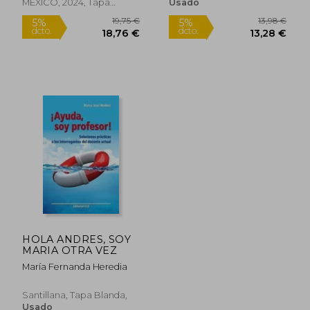
MEXICO, 2024, Tapa
Usado
Blanda, Nuevo
34,18 €
20,62
5%
5%
dcto.
dcto.
32,47 €
19,59
HOLA ANDRES, SOY
MARIA OTRA VEZ
María Fernanda Heredia
Santillana, Tapa Blanda,
Usado