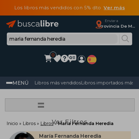
Los libros más vendidos con 5% dto
Ver más
Enviar a
Provincia De Madrid
0
MENÚ
Libros más vendidos
Libros importados más v
=
Ver Filtros
Inicio
Libros
Libros
María Fernanda Heredia
María Fernanda Heredia