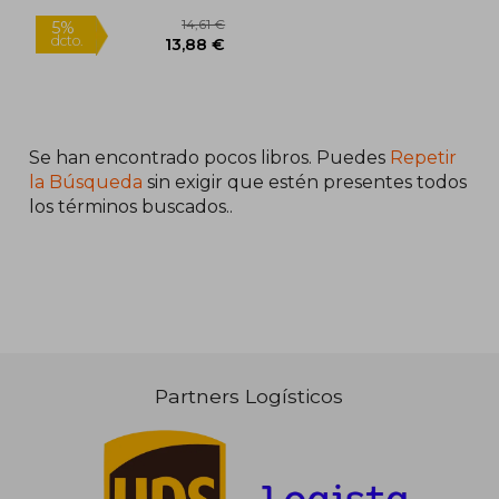
Se han encontrado pocos libros. Puedes
Repetir
la Búsqueda
sin exigir que estén presentes todos
los términos buscados..
19,75 €
13,98
5%
5%
dcto.
dcto.
18,76 €
13,28
Partners Logísticos