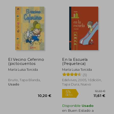
Rápido
17,50
5%
dcto.
10,20 €
16,63
El Vecino Ceferino
En la Escuela
(pictocuentos
(Pequeteca)
María Luisa Torcida
María Luisa Torcida
(3)
Bruño, Tapa Blanda,
Edelvives, 2005, 1 Edición,
Usado
Tapa Dura, Nuevo
Disponible
Usado
en Buen Estado a