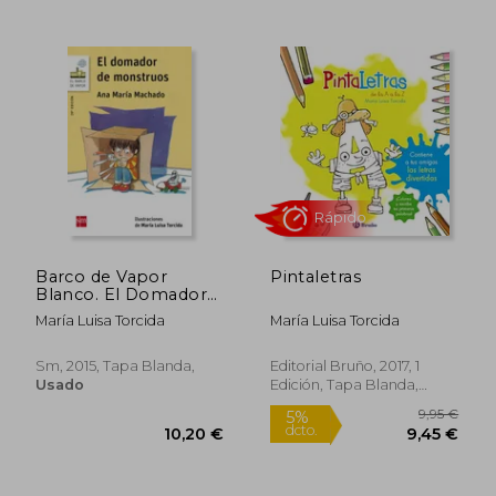
9,50 €
4,95
5%
5%
dcto.
dcto.
9,03 €
4,70
Barco de Vapor
Pintaletras
Blanco. El Domador
de Monstruos (Barco
María Luisa Torcida
María Luisa Torcida
de Vapor Blanca)
Sm, 2015, Tapa Blanda,
Editorial Bruño, 2017, 1
Usado
Edición, Tapa Blanda,
Nuevo
Rápido