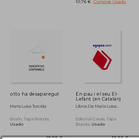
10,76 €
.
Comprar Usado
12,22
5%
dcto.
10,20 €
11,61
otto ha desaparegut
En pau i el seu El-
Lefant (en Catalán)
María Luisa Torcida
Libros De María Luisa
Torcida
Bruño, Tapa Blanda,
Editorial Casals, Tapa
Usado
Blanda,
Usado