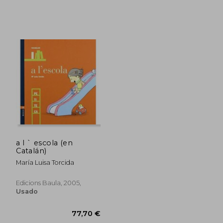
a l ` escola (en
Catalán)
María Luisa Torcida
Edicions Baula, 2005,
Usado
18,95 €
10,20