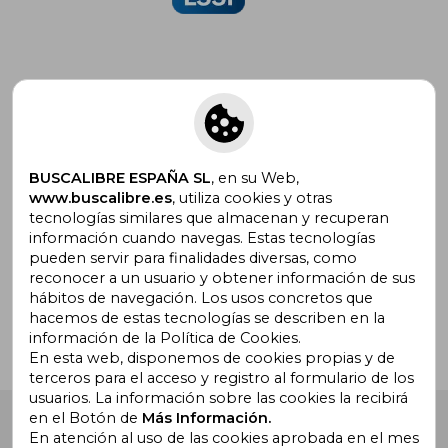
Suscríbete para recibir ofertas y
promociones
BUSCALIBRE ESPAÑA SL
, en su Web,
www.buscalibre.es
, utiliza cookies y otras
tecnologías similares que almacenan y recuperan
información cuando navegas. Estas tecnologías
pueden servir para finalidades diversas, como
¿Necesitas ayuda?
reconocer a un usuario y obtener información de sus
hábitos de navegación. Los usos concretos que
hacemos de estas tecnologías se describen en la
Ir a Centro de Soporte
información de la Política de Cookies.
En esta web, disponemos de cookies propias y de
terceros para el acceso y registro al formulario de los
usuarios. La información sobre las cookies la recibirá
en el Botón de
Más Información.
Buscalibre España
. Calle Energía, 65, Nave 3 (08940),
Cornellà de Llobregat, Barcelona. Derechos Reservados.
En atención al uso de las cookies aprobada en el mes