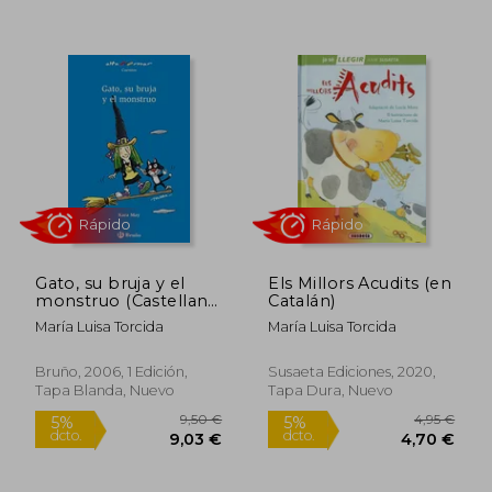
5%
5%
dcto.
dcto.
9,03 €
10,40
Gato, su bruja y el
Els Millors Acudits (en
monstruo (Castellano
Catalán)
- Bruño - Altamar)
María Luisa Torcida
María Luisa Torcida
Bruño, 2006, 1 Edición,
Susaeta Ediciones, 2020,
Tapa Blanda, Nuevo
Tapa Dura, Nuevo
Rápido
Rápido