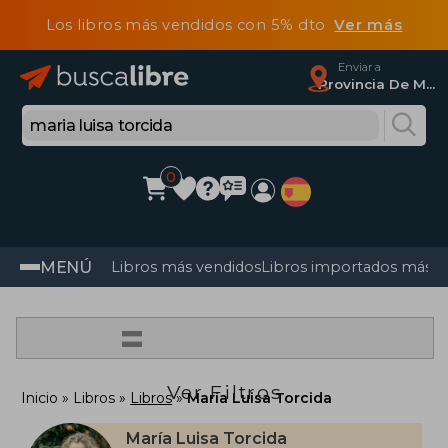
Los libros más vendidos con 5% dto
Ver más
Enviar a
Provincia De Madrid
0
MENÚ
Libros más vendidos
Libros importados más v
=
Ver Filtros
Inicio
Libros
Libros
María Luisa Torcida
María Luisa Torcida