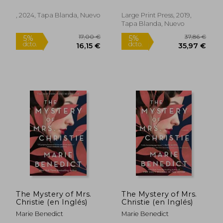
Gerwig;Marieke
Heimburger
, 2024, Tapa Blanda, Nuevo
Large Print Press, 2019,
Tapa Blanda, Nuevo
19,64 €
20,25
5%
5%
dcto.
dcto.
18,66 €
19,24
The Mystery of Mrs.
The Mystery of Mrs.
Christie (en Inglés)
Christie (en Inglés)
Marie Benedict
Marie Benedict