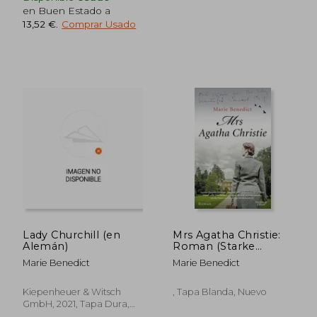
21,25 €
17,50
5%
5%
en Buen Estado a
dcto.
dcto.
20,19 €
16,63
13,52 €
.
Comprar Usado
Lady Churchill (en
Mrs Agatha Christie:
Alemán)
Roman (Starke
Frauen im Schatten
Marie Benedict
Marie Benedict
der Weltgeschichte,
Band 3) (en Alemán)
Kiepenheuer & Witsch
, Tapa Blanda, Nuevo
GmbH, 2021, Tapa Dura,
Usado