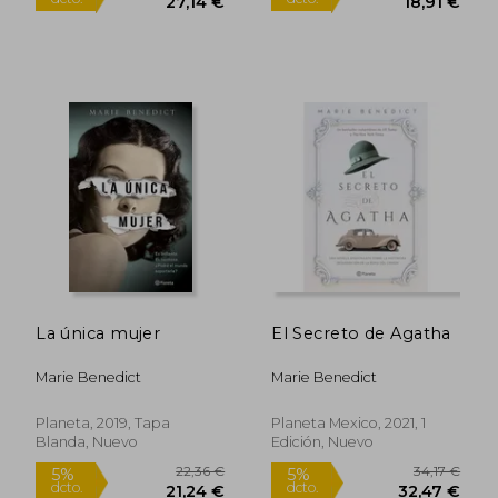
La única mujer
El Secreto de Agatha
28,50 €
19,72
Marie Benedict
Marie Benedict
5%
5%
dcto.
dcto.
27,08 €
18,73
Planeta, 2019, Tapa
Planeta Mexico, 2021, 1
Blanda, Nuevo
Edición, Nuevo