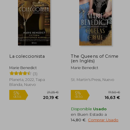
La coleccionista
The Queens of Crime
(en Inglés)
Marie Benedict
Marie Benedict
(3)
Planeta, 2022, Tapa
St. Martin's Press, Nuevo
Blanda, Nuevo
Disponible
Usado
en Buen Estado a
13,00 €
13,03
14,80 €
.
Comprar Usado
5%
5%
dcto.
dcto.
12,35 €
12,38