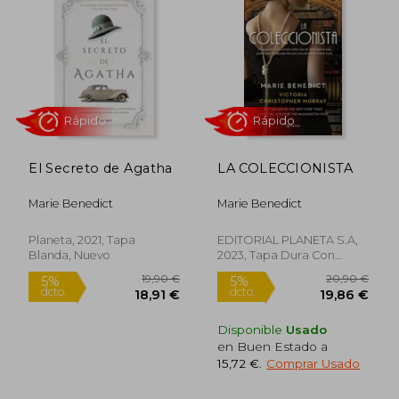
mujeres influyentes. Sus libros han sido
traducidos a más de treinta idiomas y
seleccionados por clubes de lectura como
los de Barnes & Noble y Target.
El Secreto de Agatha
LA COLECCIONISTA
Marie Benedict
Marie Benedict
Rápido
Rápido
Planeta, 2021, Tapa
EDITORIAL PLANETA S.A,
Blanda, Nuevo
2023, Tapa Dura Con
Sobrecubierta, Nuevo
Disponible
Usado
en Buen Estado a
15,72 €
.
Comprar Usado
19,90 €
20,90