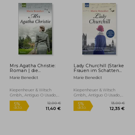
Mrs Agatha Christie:
Lady Churchill (Starke
Roman | die
Frauen im Schatten
Deutsche
der Weltgeschichte,
Marie Benedict
Marie Benedict
Übersetzung des
Band 2) (en Alemán)
New-York-Times-
28,00 €
12,00
5%
5%
Bestsellers »The
Kiepenheuer & Witsch
Kiepenheuer & Witsch
dcto.
dcto.
26,60 €
11,40
Mystery of Mrs.
Gmbh,, Antiguo O Usado,
Gmbh,, Antiguo O Usado,
Christie« (Starke
Nuevo
Nuevo
Frauen im Schatten
der Weltgeschichte,
Band 3) (en Alemán)