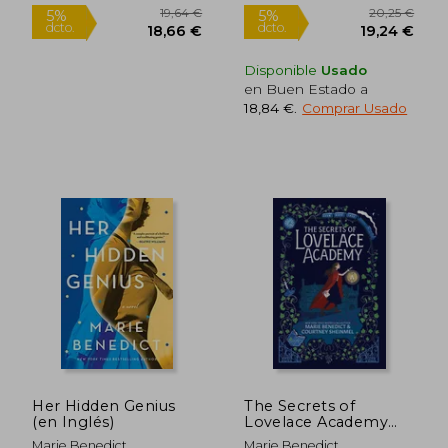
Disponible
Usado
en Buen Estado a
19,03 €
20,25
5%
5%
18,84 €
.
Comprar Usado
dcto.
dcto.
18,08 €
19,24
Her Hidden Genius
The Secrets of
(en Inglés)
Lovelace Academy
(en Inglés)
Marie Benedict
Marie Benedict