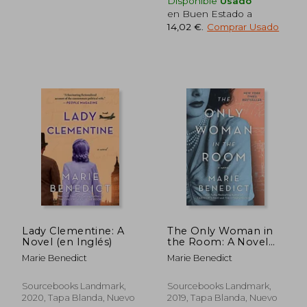
Disponible
Usado
en Buen Estado a
14,02 €
.
Comprar Usado
14,00 €
27,89
5%
5%
dcto.
dcto.
13,30 €
26,49
Lady Clementine: A
The Only Woman in
Novel (en Inglés)
the Room: A Novel
(en Inglés)
Marie Benedict
Marie Benedict
Sourcebooks Landmark,
Sourcebooks Landmark,
2020, Tapa Blanda, Nuevo
2019, Tapa Blanda, Nuevo