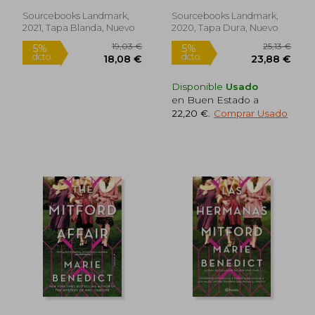
Sourcebooks Landmark,
Sourcebooks Landmark,
2021, Tapa Blanda, Nuevo
2020, Tapa Dura, Nuevo
Disponible
Usado
en Buen Estado a
22,20 €
.
Comprar Usado
25,13 €
14,83
5%
5%
dcto.
dcto.
23,88 €
14,09