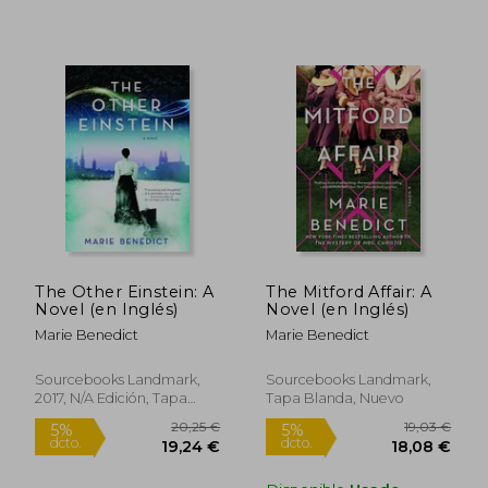
22,86 €
13,00
5%
5%
dcto.
dcto.
21,72 €
12,35
The Other Einstein: A
The Mitford Affair: A
Novel (en Inglés)
Novel (en Inglés)
Marie Benedict
Marie Benedict
Sourcebooks Landmark,
Sourcebooks Landmark,
2017, N/A Edición, Tapa
Tapa Blanda, Nuevo
Blanda, Nuevo