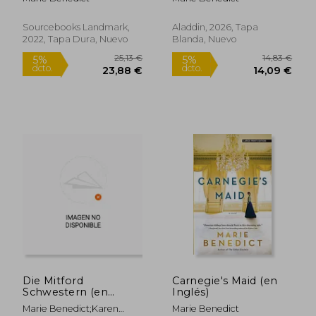
Sourcebooks Landmark,
Aladdin, 2026, Tapa
2022, Tapa Dura, Nuevo
Blanda, Nuevo
20,25 €
19,03
5%
5%
dcto.
dcto.
19,24 €
18,08
Die Mitford
Carnegie's Maid (en
Schwestern (en
Inglés)
,Alemán)
Marie Benedict;Karen
Marie Benedict