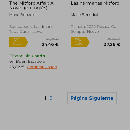
The Mitford Affair: A
Las hermanas Mitford
Novel (en Inglés)
Marie Benedict
Marie Benedict
Sourcebooks Landmark,
Planeta, 2025, Rústica Con
Tapa Dura, Nuevo
Solapas, Nuevo
Disponible
Usado
en Buen Estado a
23,02 €
.
Comprar Usado
1
2
Página Siguiente
17,00 €
37,86
5%
5%
dcto.
dcto.