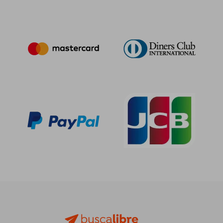
25,75 €
39,22
5%
5%
dcto.
dcto.
24,46 €
37,26