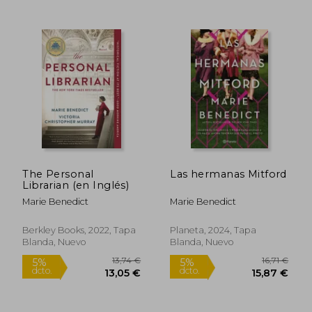
19,90 €
12,49
5%
5%
dcto.
dcto.
18,91 €
11,87
The Personal
Las hermanas Mitford
Librarian (en Inglés)
Marie Benedict
Marie Benedict
Berkley Books, 2022, Tapa
Planeta, 2024, Tapa
Blanda, Nuevo
Blanda, Nuevo