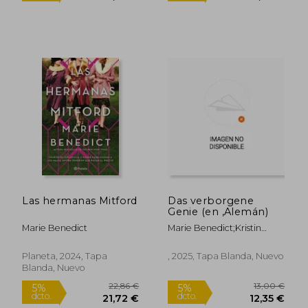
Las hermanas Mitford
Das verborgene
Genie (en ,Alemán)
Marie Benedict
Marie Benedict;Kristin
Lohmann
Planeta, 2024, Tapa
, 2025, Tapa Blanda, Nuevo
28,57 €
19,90
5%
5%
Blanda, Nuevo
dcto.
dcto.
27,14 €
18,91