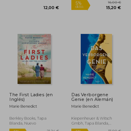
24,96 €
18,50
5%
5%
dcto.
dcto.
23,71 €
17,58
The First Ladies (en
Das Verborgene
Inglés)
Genie (en Alemán)
Marie Benedict
Marie Benedict
Berkley Books, Tapa
Kiepenheuer & Witsch
Blanda, Nuevo
Gmbh, Tapa Blanda,
Nuevo