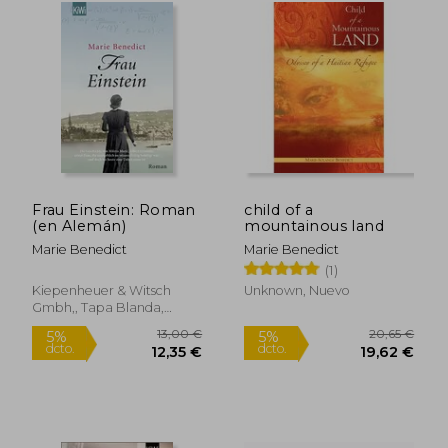
Frau Einstein: Roman
child of a
(en Alemán)
mountainous land
Marie Benedict
Marie Benedict
(1)
Kiepenheuer & Witsch
Unknown, Nuevo
Gmbh,, Tapa Blanda,
Nuevo
12,00 €
13,00
5%
5%
dcto.
dcto.
11,40 €
12,35