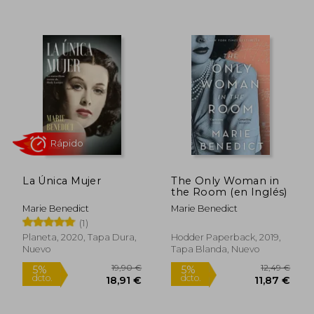
5%
5%
dcto.
dcto.
18,91 €
19,86
La Única Mujer
The Only Woman in
the Room (en Inglés)
Marie Benedict
Marie Benedict
(1)
Planeta, 2020, Tapa Dura,
Hodder Paperback, 2019,
Nuevo
Tapa Blanda, Nuevo
Rápido