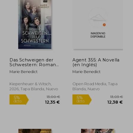
Das Schweigen der
Agent 355: A Novella
Schwestern: Roman |
(en Inglés)
Die wahre Geschichte
Marie Benedict
Marie Benedict
der Mitford-
Schwestern |
Biografischer Roman
Kiepenheuer & Witsch,
Open Road Media, Tapa
ber Familie und
2026, Tapa Blanda, Nuevo
Blanda, Nuevo
Faschismus (en
Alemán)
13,00 €
20,65
5%
5%
dcto.
dcto.
12,35 €
19,62