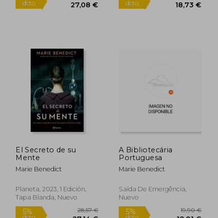
21,24 €
17,00
5%
5%
El Secreto de su
A Bibliotecária
dcto.
dcto.
20,18 €
16,15
Mente
Portuguesa
Marie Benedict
Marie Benedict
Planeta, 2023, 1 Edición,
Saída De Emergência,
Tapa Blanda, Nuevo
Nuevo