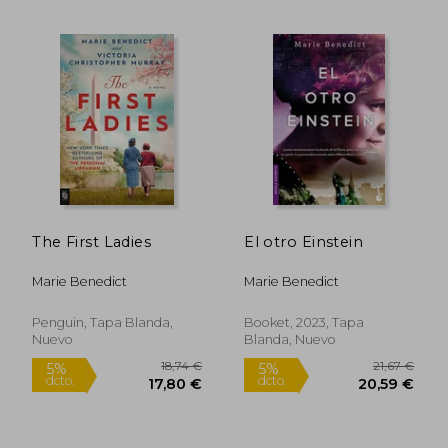
13,74 €
16,7
5%
5%
dcto.
dcto.
13,05 €
15,87
The First Ladies
El otro Einstein
Marie Benedict
Marie Benedict
Penguin, Tapa Blanda,
Booket, 2023, Tapa
Nuevo
Blanda, Nuevo