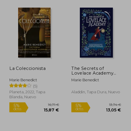
18,74 €
21,67
5%
5%
dcto.
dcto.
17,80 €
20,59
La Coleccionista
The Secrets of
Lovelace Academy
(en Inglés)
Marie Benedict
Marie Benedict
(5)
Planeta, 2022, Tapa
Aladdin, Tapa Dura, Nuevo
Blanda, Nuevo