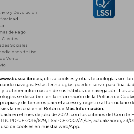
Envío y Devolución
rivacidad
ar
rmas de Pago
 Clientes
edes Sociales
ondiciones de Uso
 de Venta
vío
res
www.buscalibre.es
, utiliza cookies y otras tecnologías similar
ando navegas. Estas tecnologías pueden servir para finalida
a Lectura
o y obtener información de sus hábitos de navegación. Los us
omendados
ogías se describen en la información de la Política de Cooki
opias y de terceros para el acceso y registro al formulario d
kies la recibirá en el Botón de
Más Información.
obada en el mes de julio de 2023, con los criterios del Comité
), Cornellà de Llobregat,
l RGPD-UE-2016/679, LSSI-CE-2002/21/CE, actualización, 23/01
l uso de cookies en nuestra web/App.
bre Colombia
|
Buscalibre Ecuador
|
Buscalibre España
|
Buscalib