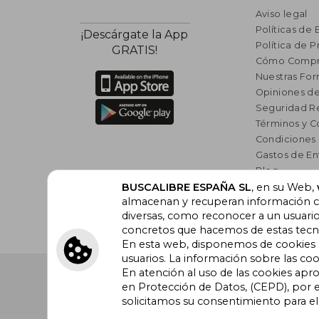
Aviso legal
Políticas de 
¡Descárgate la App
Política de P
GRATIS!
Cómo Compr
Nuestras Fo
Opiniones de
Seguridad R
Términos y C
Condiciones
Gastos de En
Blog
Lista de auto
BUSCALIBRE ESPAÑA SL
, en su Web,
almacenan y recuperan información cu
Incentivo a l
diversas, como reconocer a un usuari
Libros Rec
concretos que hacemos de estas tecnol
En esta web, disponemos de cookies pr
usuarios. La información sobre las coo
En atención al uso de las cookies apr
Buscalibre España
. Calle Energía, 65, Nave 3 (08940
Barcelona. Derechos Reservados.
en Protección de Datos, (CEPD), por e
solicitamos su consentimiento para e
Buscalibre Argentina
|
Buscalibre Chile
|
Buscali