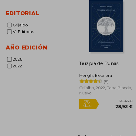
EDITORIAL
Grijalbo
Vr Editoras
AÑO EDICIÓN
2026
Terapia de Runas
2022
Merighi, Eleonora
(5)
Grijalbo, 2022, Tapa Blanda,
Nuevo
3
5%
dcto.
28