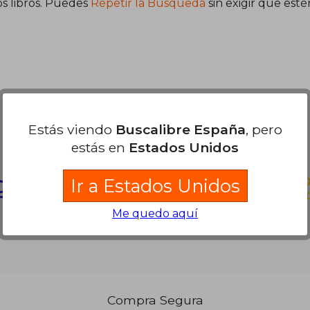
s libros. Puedes
Repetir la Búsqueda
sin exigir que est
Partners Logísticos
Estás viendo
Buscalibre España
, pero
estás en
Estados Unidos
Ir a Estados Unidos
Me quedo aquí
Compra Segura