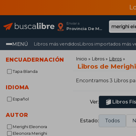
L
Enviar a
Provincia De Madrid
MENÚ
Libros más vendidos
Libros importados más v
Inicio
Libros
Libros
ENCUADERNACIÓN
Libros de Merigh
Tapa Blanda
Encontramos 3 Libros pa
IDIOMA
Español
Ver:
Libros Fí
AUTOR
Estado:
Todos
N
Merighi Eleonora
Eleonora Merighi