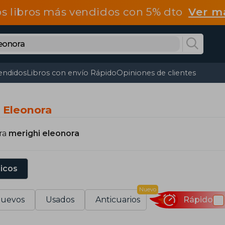
os libros más vendidos con 5% dto
Ver m
endidos
Libros con envío Rápido
Opiniones de clientes
i Eleonora
ra
merighi eleonora
sicos
Nuevo
uevos
Usados
Anticuarios
Rápido