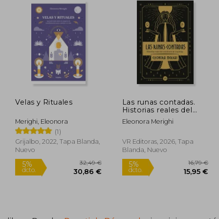
Velas y Rituales
Las runas contadas.
Historias reales del
consultario de una
Merighi, Eleonora
Eleonora Merighi
bruja
(1)
Grijalbo, 2022, Tapa Blanda,
VR Editoras, 2026, Tapa
Nuevo
Blanda, Nuevo
0,45 €
32,49 €
5%
5%
dcto.
dcto.
,93 €
30,86 €