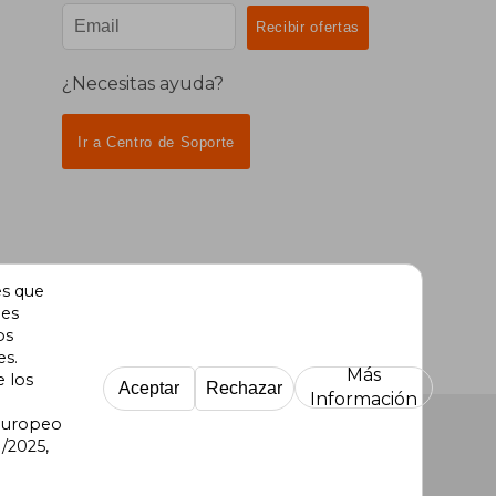
¿Necesitas ayuda?
Ir a Centro de Soporte
es que
des
os
es.
Más
e los
Aceptar
Rechazar
Información
 Europeo
/2025,
re Uruguay
|
Buscalibre México
|
Buscalibre