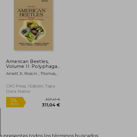
American Beetles,
Volume II: Polyphaga:
Scarabaeoidea
Arnett Jr, Ross H. ; Thomas,
Through
Michael C. ; Skelley, Paul E.
Curculionoidea (en
Inglés)
CRC Press, 1 Edición, Tapa
Dura, Nuevo
én presentes todos los términos buscados..