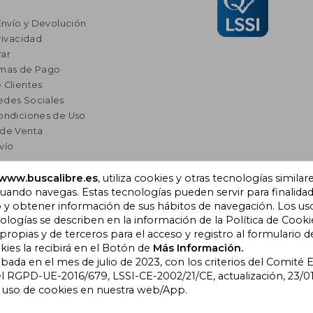
Envío y Devolución
rivacidad
ar
rmas de Pago
 Clientes
edes Sociales
ondiciones de Uso
 de Venta
vío
res
www.buscalibre.es
, utiliza cookies y otras tecnologías similar
ando navegas. Estas tecnologías pueden servir para finalida
a Lectura
o y obtener información de sus hábitos de navegación. Los us
omendados
ogías se describen en la información de la Política de Cooki
opias y de terceros para el acceso y registro al formulario d
kies la recibirá en el Botón de
Más Información.
obada en el mes de julio de 2023, con los criterios del Comité
), Cornellà de Llobregat,
l RGPD-UE-2016/679, LSSI-CE-2002/21/CE, actualización, 23/01
l uso de cookies en nuestra web/App.
bre Colombia
|
Buscalibre Ecuador
|
Buscalibre España
|
Buscalib
ros Países
|
Bookdelivery Reino Unido