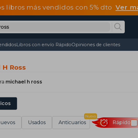
os libros más vendidos con 5% dto
Ver m
endidos
Libros con envío Rápido
Opiniones de clientes
l H Ross
ara
michael h ross
sicos
Nuevo
uevos
Usados
Anticuarios
Rápido