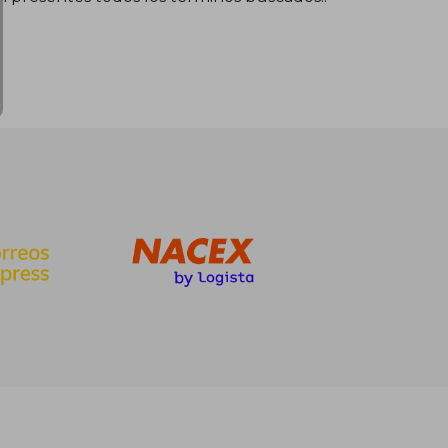
293,52 €
327,41 €
5%
dcto.
278,85 €
311,04 €