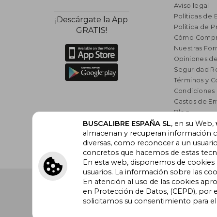
Aviso legal
Políticas de 
¡Descárgate la App
Política de P
GRATIS!
Cómo Compr
Nuestras Fo
Opiniones de
Seguridad R
Términos y C
Condiciones
Gastos de En
Blog
Lista de auto
BUSCALIBRE ESPAÑA SL
, en su Web,
almacenan y recuperan información cu
Incentivo a l
diversas, como reconocer a un usuari
Libros Rec
concretos que hacemos de estas tecnol
En esta web, disponemos de cookies pr
usuarios. La información sobre las coo
En atención al uso de las cookies apr
Buscalibre España
. Calle Energía, 65, Nave 3 (08940
Barcelona. Derechos Reservados.
en Protección de Datos, (CEPD), por e
solicitamos su consentimiento para e
Buscalibre Argentina
|
Buscalibre Chile
|
Buscali
Perú
|
Buscalibre Estados Unidos
|
Buscalibre Ot