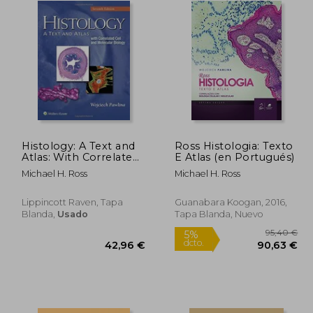
Histology: A Text and
Ross Histologia: Texto
Atlas: With Correlated
E Atlas (en Portugués)
Cell and Molecular
Michael H. Ross
Michael H. Ross
Biology
Lippincott Raven, Tapa
Guanabara Koogan, 2016,
Blanda,
Usado
Tapa Blanda, Nuevo
5%
dcto.
,00 €
42,96 €