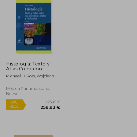
Histología: Texto y
Atlas Color con
Biología Celular y
Michael H. Ross, Wojciech
Molecular
Pawlina
Médica Panamericana,
Nuevo
95,40 €
273,61 €
5%
dcto.
90,63 €
259,93 €