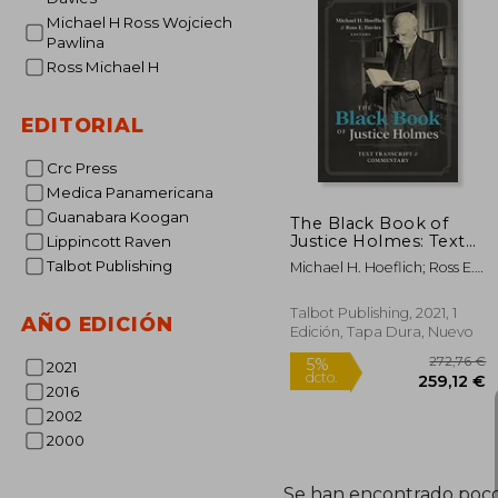
Michael H Ross Wojciech
Pawlina
Ross Michael H
EDITORIAL
Crc Press
Medica Panamericana
Guanabara Koogan
The Black Book of
Justice Holmes: Text
Lippincott Raven
Transcript &
Talbot Publishing
Michael H. Hoeflich; Ross E.
Commentary (en
Davies
Inglés)
Talbot Publishing, 2021, 1
AÑO EDICIÓN
Edición, Tapa Dura, Nuevo
2021
2016
2002
2000
Se han encontrado poco