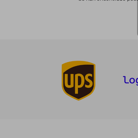
27
5%
dcto.
259