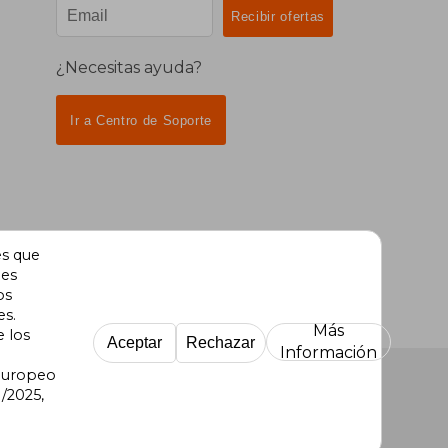
¿Necesitas ayuda?
Ir a Centro de Soporte
es que
des
os
es.
Más
e los
Aceptar
Rechazar
Información
 Europeo
/2025,
re Uruguay
|
Buscalibre México
|
Buscalibre