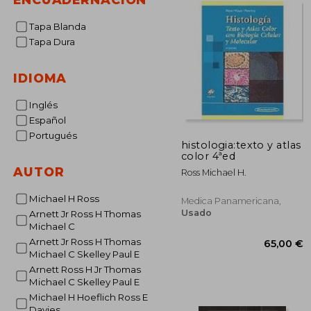
Tapa Blanda
Tapa Dura
IDIOMA
Inglés
Español
Portugués
histologia:texto y atlas
color 4ªed
AUTOR
Ross Michael H.
Michael H Ross
Medica Panamericana,
Usado
Arnett Jr Ross H Thomas
Michael C
Arnett Jr Ross H Thomas
Michael C Skelley Paul E
Arnett Ross H Jr Thomas
Michael C Skelley Paul E
Michael H Hoeflich Ross E
65
Davies