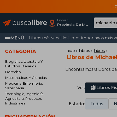
L
Enviar a
Provincia De Madrid
MENÚ
Libros más vendidos
Libros importados más v
Inicio
Libros
Libros
CATEGORÍA
Libros de Michae
Biografías, Literatura Y
Estudios Literarios
Encontramos 8 Libros p
Derecho
Matemáticas Y Ciencias
Medicina, Enfermería,
Ver:
Libros Fí
Veterinaria
Tecnología, Ingeniería,
Agricultura, Procesos
Industriales
Estado:
Todos
N
ENCUADERNACIÓN