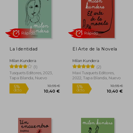
10,95 €
10,95
5%
5%
dcto.
dcto.
10,40 €
10,40
La Identidad
El Arte de la Novela
Milan Kundera
Milan Kundera
(1)
(2)
Tusquets Editores, 2023,
Maxi Tusquets Editores,
Tapa Blanda, Nuevo
2022, Tapa Blanda, Nuevo
Rápido
Rápido