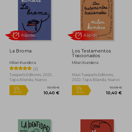
10,95 €
10,95
5%
5%
dcto.
dcto.
10,40 €
10,40
La Broma
Los Testamentos
Traicionados
Milan Kundera
Milan Kundera
(2)
Tusquets Editores, 2023,
Maxi Tusquets Editores,
Tapa Blanda, Nuevo
2022, Tapa Blanda, Nuevo
Rápido
Rápido