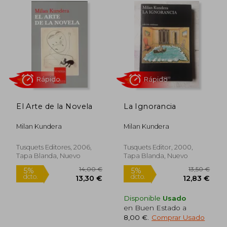
Rápido
Rápido
El Arte de la Novela
La Ignorancia
Milan Kundera
Milan Kundera
Tusquets Editores, 2006,
Tusquets Editor, 2000,
Tapa Blanda, Nuevo
Tapa Blanda, Nuevo
10,95 €
10,95
5%
5%
dcto.
dcto.
10,40 €
10,40
Disponible
Usado
en Buen Estado a
8,00 €
.
Comprar Usado