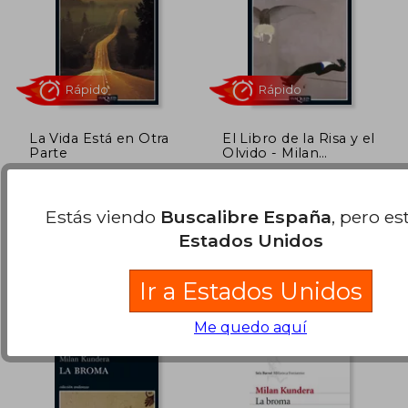
11,95 €
18,00
5%
5%
dcto.
dcto.
11,35 €
17,10
La Vida Está en Otra
El Libro de la Risa y el
Parte
Olvido - Milan
Kundera - Libro Físico
Milan Kundera
Milan Kundera
(1)
Tusquets Editores, 2014,
Tusquets Editores, 2013, 1
Estás viendo
Buscalibre España
, pero es
Tapa Blanda, Nuevo
Edición, Tapa Blanda,
Estados Unidos
Nuevo
Ir a Estados Unidos
Me quedo aquí