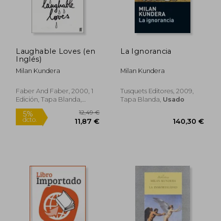
15,00 €
5%
dcto.
14,25 €
10,95
Laughable Loves (en
La Ignorancia
Inglés)
Milan Kundera
Milan Kundera
Faber And Faber, 2000, 1
Tusquets Editores, 2009,
Edición, Tapa Blanda,
Tapa Blanda,
Usado
Nuevo