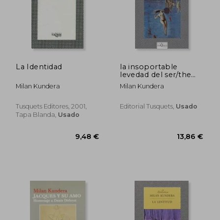
La Identidad
la insoportable
levedad del ser/the
Rápido
Rápido
unbearable lightness
Milan Kundera
Milan Kundera
of being
Tusquets Editores, 2001,
Editorial Tusquets,
Usado
Tapa Blanda,
Usado
18,00 €
18,00
5%
5%
dcto.
dcto.
17,10 €
17,10