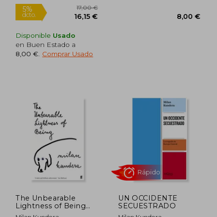
Nuevo
Disponible
Usado
en Buen Estado a
8,00 €
.
Comprar Usado
10,95
5%
dcto.
13,40 €
10,40
The Unbearable
UN OCCIDENTE
Lightness of Being
SECUESTRADO
(en Inglés)