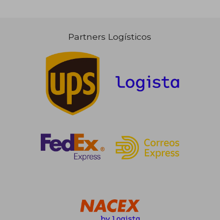
Partners Logísticos
12,49 €
5%
dcto.
11,87 €
140,30