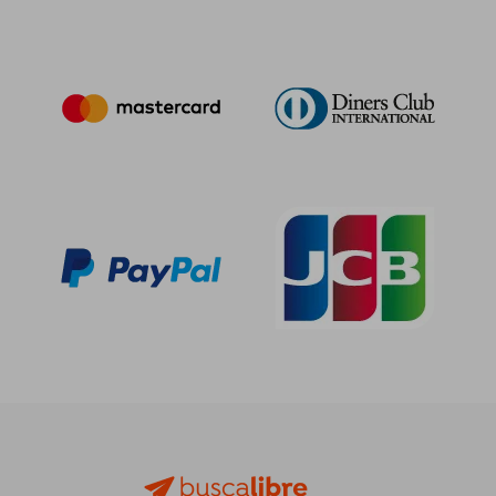
Rápido
17,00
5%
dcto.
10,20 €
16,15