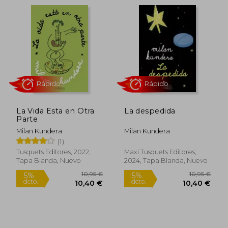
Rápido
Rápido
15,00 €
10,95
5%
5%
La Vida Esta en Otra
La despedida
dcto.
dcto.
14,25 €
10,40
Parte
Milan Kundera
Milan Kundera
(1)
Tusquets Editores, 2022,
Maxi Tusquets Editores,
Tapa Blanda, Nuevo
2024, Tapa Blanda, Nuevo