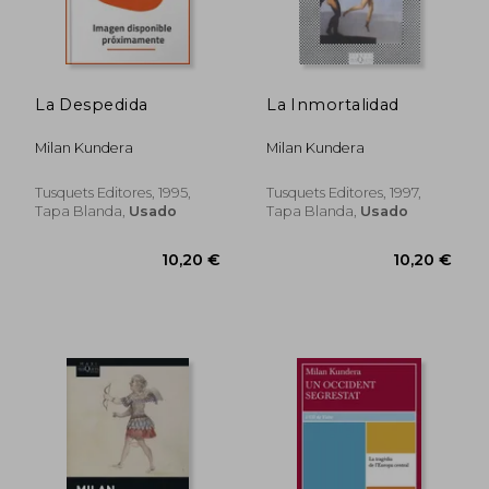
12,49 €
12,49
5%
5%
dcto.
dcto.
11,87 €
11,87
La Despedida
La Inmortalidad
Milan Kundera
Milan Kundera
Tusquets Editores, 1995,
Tusquets Editores, 1997,
Tapa Blanda,
Usado
Tapa Blanda,
Usado