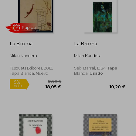
Rápido
Rápido
La Broma
La Broma
Milan Kundera
Milan Kundera
Tusquets Editores, 2012,
Seix Barral, 1984, Tapa
14,90 €
16,00
5%
5%
Tapa Blanda, Nuevo
Blanda,
Usado
dcto.
dcto.
14,16 €
15,20