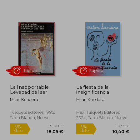
Rápido
Rápido
La Insoportable
La fiesta de la
Levedad del ser
insignificancia
Milan Kundera
Milan Kundera
Tusquets Editores, 1985,
Maxi Tusquets Editores,
14,00 €
13,50
5%
5%
Tapa Blanda, Nuevo
2024, Tapa Blanda, Nuevo
dcto.
dcto.
13,30 €
12,83