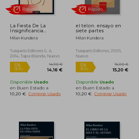
La Fiesta De La
el telon. ensayo en
Insignificancia
siete partes
(spanish Edition)
Milan Kundera
Milan Kundera
Tusquets Editores S. A,
Tusquets Editores, 2005,
2014, Tapa Blanda, Nuevo
Nuevo
Disponible
Usado
Disponible
Usado
en Buen Estado a
en Buen Estado a
10,20 €
.
Comprar Usado
10,20 €
.
Comprar Usado
Rápido
Rápido