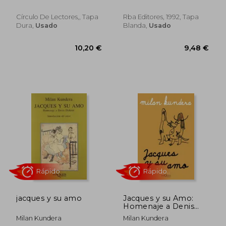
Círculo De Lectores,, Tapa
Rba Editores, 1992, Tapa
Dura,
Usado
Blanda,
Usado
Rápido
12,49 €
17,00
5%
5%
dcto.
dcto.
11,87 €
16,15
jacques y su amo
Jacques y su Amo:
Homenaje a Denis
Diderot
Milan Kundera
Milan Kundera