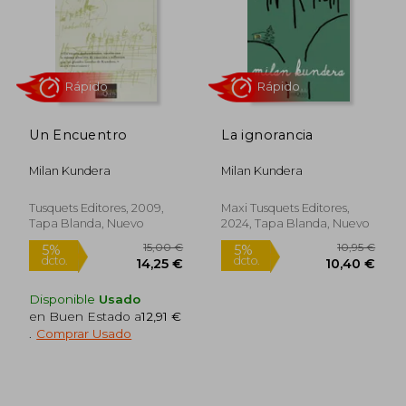
Un Encuentro
La ignorancia
10,95 €
10,95
5%
5%
dcto.
dcto.
10,40 €
10,40
Milan Kundera
Milan Kundera
Tusquets Editores, 2009,
Maxi Tusquets Editores,
Tapa Blanda, Nuevo
2024, Tapa Blanda, Nuevo
Disponible
Usado
en Buen Estado a
12,91 €
.
Comprar Usado