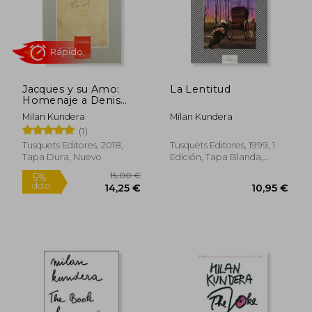
Jacques y su Amo:
La Lentitud
Homenaje a Denis
Diderot (en Inglés)
Milan Kundera
Milan Kundera
(1)
Rápido
Tusquets Editores, 2018,
Tusquets Editores, 1999, 1
Tapa Dura, Nuevo
Edición, Tapa Blanda,
Usado
19,00 €
5%
dcto.
18,05 €
10,20