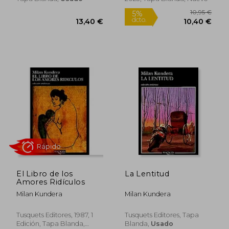
19,00 €
10,95
5%
5%
dcto.
dcto.
18,05 €
10,40
El Libro de los
La Lentitud
Amores Ridículos
Milan Kundera
Milan Kundera
Tusquets Editores, 1987, 1
Tusquets Editores, Tapa
Rápido
Edición, Tapa Blanda,
Blanda,
Usado