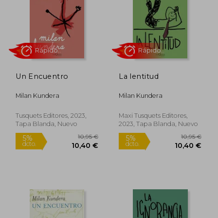
10,95 €
10,95
5%
5%
dcto.
dcto.
10,40 €
10,40
Un Encuentro
La lentitud
Milan Kundera
Milan Kundera
Tusquets Editores, 2023,
Maxi Tusquets Editores,
Tapa Blanda, Nuevo
2023, Tapa Blanda, Nuevo
Rápido
Rápido