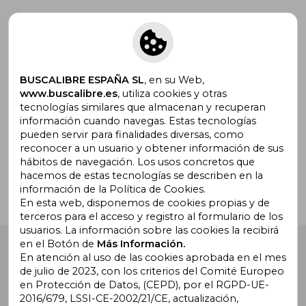
Suscríbete para recibir ofertas y
promociones
BUSCALIBRE ESPAÑA SL
, en su Web,
www.buscalibre.es
, utiliza cookies y otras
tecnologías similares que almacenan y recuperan
información cuando navegas. Estas tecnologías
pueden servir para finalidades diversas, como
¿Necesitas ayuda?
reconocer a un usuario y obtener información de sus
hábitos de navegación. Los usos concretos que
hacemos de estas tecnologías se describen en la
Ir a Centro de Soporte
información de la Política de Cookies.
En esta web, disponemos de cookies propias y de
terceros para el acceso y registro al formulario de los
usuarios. La información sobre las cookies la recibirá
en el Botón de
Más Información.
Buscalibre España
. Calle Energía, 65, Nave 3 (08940),
Cornellà de Llobregat, Barcelona. Derechos Reservados.
En atención al uso de las cookies aprobada en el mes
de julio de 2023, con los criterios del Comité Europeo
en Protección de Datos, (CEPD), por el RGPD-UE-
2016/679, LSSI-CE-2002/21/CE, actualización,