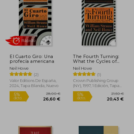
influyentes en el análisis de patrones
generacionales y su impacto en la
sociedad estadounidense.
El Cuarto Giro: Una
The Fourth Turning:
profecía americana
What the Cycles of
History Tell us About
Neil Howe
Neil Howe
America' S Next
(2)
(1)
Rápido
Rendezvous With
Destiny (en Inglés)
Valor Editions De España,
Crown Publishing Group
2024, Tapa Blanda, Nuevo
(NY), 1997, 1 Edición, Tapa
Blanda, Nuevo
28,00 €
21,50