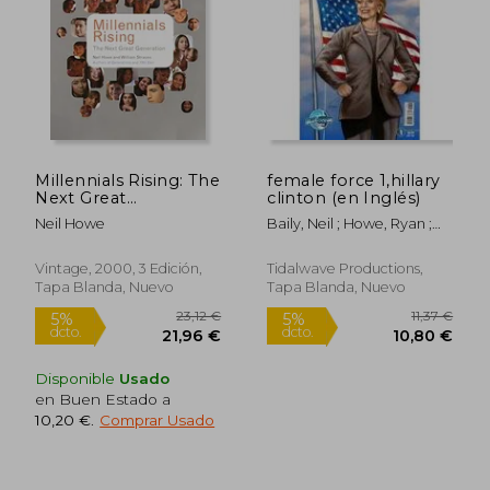
26,51 €
20,58
5%
5%
dcto.
dcto.
25,18 €
19,55
Millennials Rising: The
female force 1,hillary
Next Great
clinton (en Inglés)
Generation (en
Neil Howe
Baily, Neil ; Howe, Ryan ;
Inglés)
Davis, Darren G.
Vintage, 2000, 3 Edición,
Tidalwave Productions,
Tapa Blanda, Nuevo
Tapa Blanda, Nuevo
Disponible
Usado
en Buen Estado a
10,20 €
.
Comprar Usado