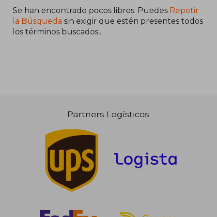
Se han encontrado pocos libros. Puedes
Repetir
la Búsqueda
sin exigir que estén presentes todos
los términos buscados..
Partners Logísticos
95,03 €
377,95
5%
5%
dcto.
dcto.
90,28 €
359,05