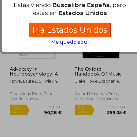
Estás viendo
Buscalibre España
, pero
estás en
Estados Unidos
Ir a Estados Unidos
Me quedo aquí
Advocacy in
The Oxford
Neuropsychology: A
Handbook Of Music
16,65 €
269,62
5%
5%
Special Issue of the
And Disability Studies
dcto.
dcto.
Howe, Laura L. S. ; Pliskin,
Blake Howe,stephanie
15,82 €
256,14
Clinical
(oxford Handbooks)
Neil
Jensen-Moulton,neil
Neuropsychologist
(en Inglés)
Lerner,joseph Straus
(en Inglés)
Psychology Press, Tapa
Oxford University Press,
Blanda, Nuevo
2015, Tapa Dura, Nuevo