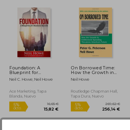
23,12 €
11,3
5%
5%
dcto.
dcto.
21,96 €
10,80
Foundation: A
On Borrowed Time:
Blueprint for
How the Growth in
Business Success (en
Entitlement
Neil C. Howe; Neil Howe
Neil Howe
Inglés)
Spending Threatens
America's Future (en
Inglés)
Ace Marketing, Tapa
Routledge Chapman Hall,
Blanda, Nuevo
Tapa Dura, Nuevo