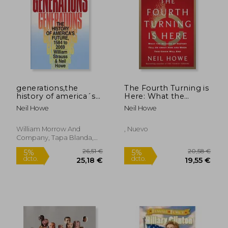
30,98 €
79,71
5%
5%
dcto.
dcto.
29,43 €
75,72
generations,the
The Fourth Turning is
history of america´s
Here: What the
future, 1584 to 2069
Seasons of History
Neil Howe
Neil Howe
(en Inglés)
Tell us About how
and When This Crisis
Will end (en Inglés)
William Morrow And
, Nuevo
Company, Tapa Blanda,
Nuevo