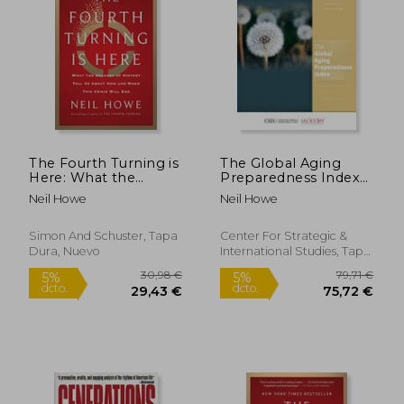
5%
5%
dcto.
dcto.
26,60 €
20,43
The Fourth Turning is
The Global Aging
Here: What the
Preparedness Index
Seasons of History
(en Inglés)
Neil Howe
Neil Howe
Tell us About how
and When This Crisis
Will end (en Inglés)
Simon And Schuster, Tapa
Center For Strategic &
Dura, Nuevo
International Studies, Tapa
Blanda, Nuevo