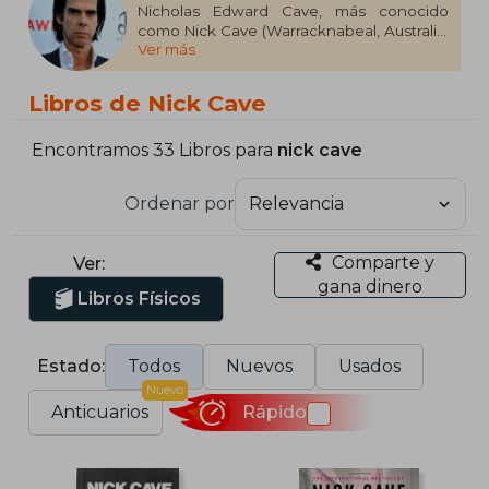
Nicholas Edward Cave, más conocido
como Nick Cave (Warracknabeal, Australia,
Ver más
1957) es un músico, escritor y actor
australiano, famoso principalmente ser el
cantante y compositor en el grupo musical
Libros de Nick Cave
Nick Cave and the Bad Seeds. Además de
componer para su banda, como escritor
ha publicado novelas y poemarios. Cave
Encontramos 33 Libros para
nick cave
dio a conocer su primer libro, King Ink, en
1988.
Ordenar por
Comparte y
Ver:
gana dinero
Libros Físicos
Estado:
Todos
Nuevos
Usados
Nuevo
Anticuarios
Rápido