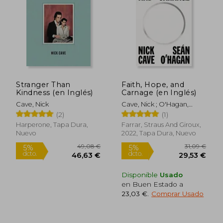
29,00 €
15,98
5%
5%
dcto.
dcto.
27,55 €
15,18
Stranger Than
Faith, Hope, and
Kindness (en Inglés)
Carnage (en Inglés)
Cave, Nick
Cave, Nick ; O'Hagan,
Seán
(2)
(1)
Harperone, Tapa Dura,
Farrar, Straus And Giroux,
Nuevo
2022, Tapa Dura, Nuevo
Disponible
Usado
en Buen Estado a
23,03 €
.
Comprar Usado