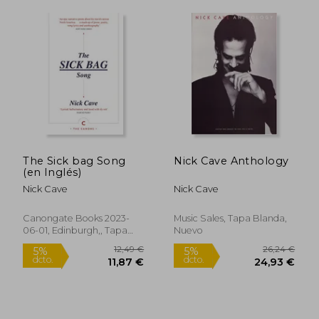
The Sick bag Song
Nick Cave Anthology
(en Inglés)
39,90 €
29,32
5%
5%
dcto.
dcto.
Nick Cave
Nick Cave
37,91 €
27,85
Canongate Books 2023-
Music Sales, Tapa Blanda,
06-01, Edinburgh,, Tapa
Nuevo
Blanda, Nuevo