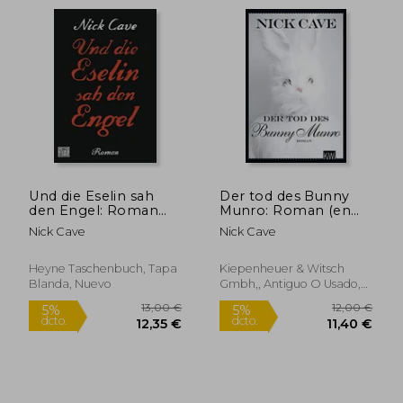
Und die Eselin sah
Der tod des Bunny
den Engel: Roman
Munro: Roman (en
(en Alemán)
Alemán)
Nick Cave
Nick Cave
12,49 €
26,24
5%
5%
Heyne Taschenbuch, Tapa
Kiepenheuer & Witsch
dcto.
dcto.
11,87 €
24,93
Blanda, Nuevo
Gmbh,, Antiguo O Usado,
Nuevo