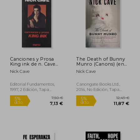
Canciones y Prosa
The Death of Bunny
King ink de n. Cave
Munro (Canons) (en
(Espiral
Inglés)
Nick Cave
Nick Cave
Editorial Fundamentos,
Canongate Books Ltd.,
1997, 2 Edición, Tapa
2014, No Edición, Tapa
Blanda, Nuevo
Blanda, Nuevo
7,50 €
12,49