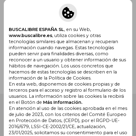
Suscríbete para recibir ofertas y
promociones
BUSCALIBRE ESPAÑA SL
, en su Web,
www.buscalibre.es
, utiliza cookies y otras
tecnologías similares que almacenan y recuperan
información cuando navegas. Estas tecnologías
pueden servir para finalidades diversas, como
¿Necesitas ayuda?
reconocer a un usuario y obtener información de sus
hábitos de navegación. Los usos concretos que
hacemos de estas tecnologías se describen en la
Ir a Centro de Soporte
información de la Política de Cookies.
En esta web, disponemos de cookies propias y de
terceros para el acceso y registro al formulario de los
usuarios. La información sobre las cookies la recibirá
en el Botón de
Más Información.
Buscalibre España
. Calle Energía, 65, Nave 3 (08940),
Cornellà de Llobregat, Barcelona. Derechos Reservados.
En atención al uso de las cookies aprobada en el mes
de julio de 2023, con los criterios del Comité Europeo
en Protección de Datos, (CEPD), por el RGPD-UE-
2016/679, LSSI-CE-2002/21/CE, actualización,
23/01/2025, solicitamos su consentimiento para el uso