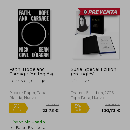
28,02
5%
dcto.
92,57 €
26,62
Faith, Hope and
Susie Special Edition
Carnage (en Inglés)
(en Inglés)
Cave, Nick ; O'Hagan,
Nick Cave
Seán
Picador Paper, Tapa
Thames & Hudson, 2026,
Blanda, Nuevo
Tapa Dura, Nuevo
Disponible
Usado
en Buen Estado a