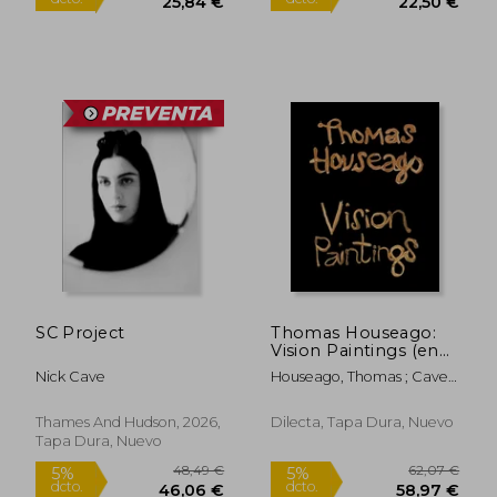
24,98 €
106,03
5%
5%
dcto.
dcto.
23,73 €
100,73
SC Project
Thomas Houseago:
Vision Paintings (en
Inglés)
Nick Cave
Houseago, Thomas ; Cave,
Nick
Thames And Hudson, 2026,
Dilecta, Tapa Dura, Nuevo
Tapa Dura, Nuevo