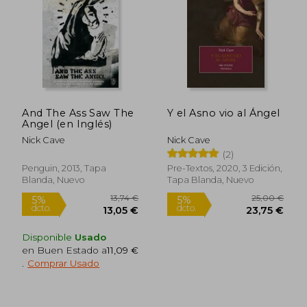
22,89 €
18,75
4%
5%
dcto.
dcto.
21,92 €
17,81
And The Ass Saw The
Y el Asno vio al Ángel
Angel (en Inglés)
Nick Cave
Nick Cave
(2)
Penguin, 2013, Tapa
Pre-Textos, 2020, 3 Edición,
Blanda, Nuevo
Tapa Blanda, Nuevo
Disponible
Usado
en Buen Estado a
11,09 €
.
Comprar Usado