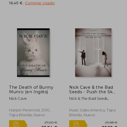
16,45 €
.
Comprar Usado
49,08 €
31,09
5%
5%
dcto.
dcto.
46,63 €
29,53
The Death of Bunny
Nick Cave & the Bad
Munro (en Inglés)
Seeds - Push the Sky
Away
Nick Cave
Nick & The Bad Seeds
Cave
Harper Perennial, 2010,
Music Sales America, Tapa
Tapa Blanda, Nuevo
Blanda, Nuevo