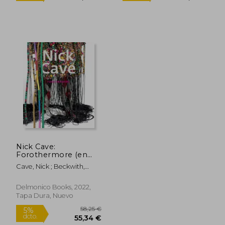
Nick Cave:
Forothermore (en
Inglés)
Cave, Nick ; Beckwith,
Naomi ; Grynsztejn,
Madeleine
Delmonico Books, 2022,
27,20 €
23,68
5%
5%
Tapa Dura, Nuevo
dcto.
dcto.
25,84 €
22,50