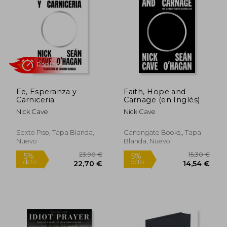
5%
5%
dcto.
dcto.
7,13 €
11,87
Fe, Esperanza y
Faith, Hope and
Carniceria
Carnage (en Inglés)
Nick Cave
Nick Cave
Sexto Piso, Tapa Blanda,
Canongate Books,, Tapa
Nuevo
Blanda, Nuevo
Rápido