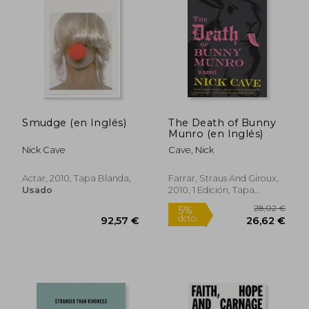
24,99 €
28,00
5%
5%
dcto.
dcto.
23,74 €
26,60
Smudge (en Inglés)
The Death of Bunny
Munro (en Inglés)
Nick Cave
Cave, Nick
Actar, 2010, Tapa Blanda,
Farrar, Straus And Giroux,
Usado
2010, 1 Edición, Tapa
Blanda, Nuevo