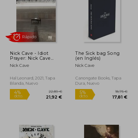
23,90 €
15,30
5%
5%
dcto.
dcto.
22,70 €
14,54
Nick Cave - Idiot
The Sick bag Song
Prayer: Nick Cave
(en Inglés)
Alone at Alexandra
Nick Cave
Nick Cave
Palace Piano (en
Inglés)
Hal Leonard, 2021, Tapa
Canongate Books, Tapa
Blanda, Nuevo
Dura, Nuevo
Rápido