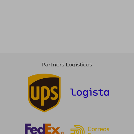
Partners Logísticos
48,49 €
62,07
5%
5%
dcto.
dcto.
46,06 €
58,97