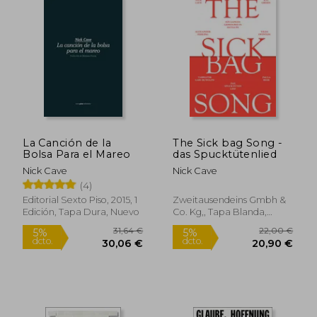
La Canción de la
The Sick bag Song -
Bolsa Para el Mareo
das Spucktütenlied
Nick Cave
Nick Cave
(4)
Editorial Sexto Piso, 2015, 1
Zweitausendeins Gmbh &
Edición, Tapa Dura, Nuevo
Co. Kg,, Tapa Blanda,
Nuevo
47,55 €
35,10
5%
5%
dcto.
dcto.
45,17 €
33,35