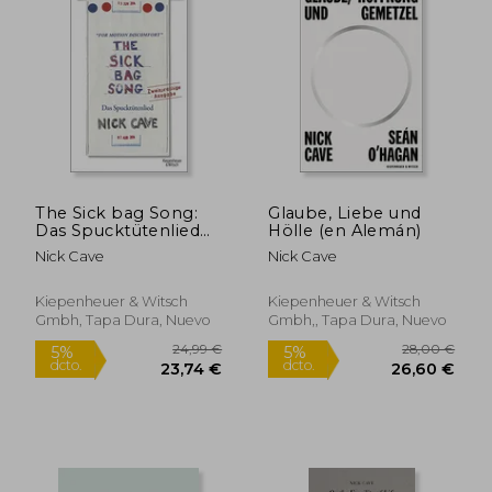
The Sick bag Song:
Glaube, Liebe und
Das Spucktütenlied
Hölle (en Alemán)
(en Alemán)
Nick Cave
Nick Cave
Kiepenheuer & Witsch
Kiepenheuer & Witsch
Gmbh, Tapa Dura, Nuevo
Gmbh,, Tapa Dura, Nuevo
31,64 €
22,00
5%
5%
dcto.
dcto.
30,06 €
20,90