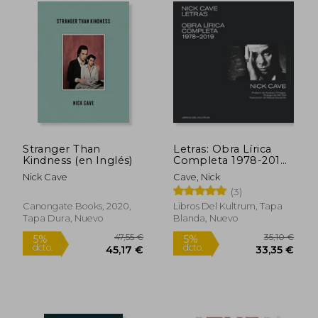
Stranger Than
Letras: Obra Lírica
Kindness (en Inglés)
Completa 1978-2019
(en Inglés)
Nick Cave
Cave, Nick
(3)
Canongate Books, 2020,
Libros Del Kultrum, Tapa
Tapa Dura, Nuevo
Blanda, Nuevo
13,00 €
12,00
5%
5%
dcto.
dcto.
12,35 €
11,40