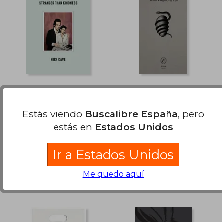
Stranger Than
On the Fragility of
Kindness: Mit
Life (Eris Gems) (en
Deutschsprachigem
Inglés)
Nick Cave
Nick Cave
Estás viendo
Buscalibre España
, pero
Booklet
estás en
Estados Unidos
, Tapa Blanda, Nuevo
, Nuevo
Ir a Estados Unidos
Me quedo aquí