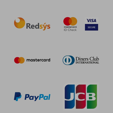
58,25 €
5%
dcto.
55,34 €