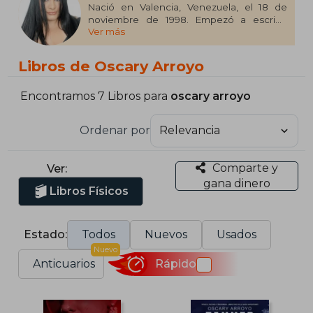
Nació en Valencia, Venezuela, el 18 de
noviembre de 1998. Empezó a escribir
Ver más
novelas en Wattpad y otras plataformas a
los doce años. Arlette fue su primera
historia dentro del género de dark
Libros de Oscary Arroyo
romance, el cual la atrapó. Oscary estudia
Medicina y tiene una pequeña librería
online llamada Bookstore. Uno de sus
Encontramos 7 Libros para
oscary arroyo
sueños más grandes es viajar por el
mundo y conocer a cada una de sus
Ordenar por
lectoras.
Comparte y
Ver:
gana dinero
Libros Físicos
Estado:
Todos
Nuevos
Usados
Nuevo
Anticuarios
Rápido