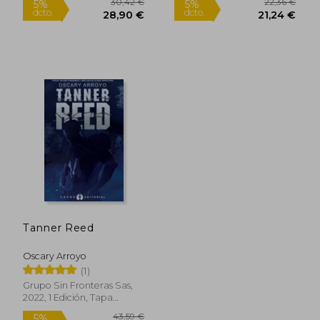
30,42 €
22,36
5%
5%
dcto.
dcto.
28,90 €
21,24
Tanner Reed
Oscary Arroyo
(1)
Grupo Sin Fronteras Sas,
2022, 1 Edición, Tapa
Blanda, Nuevo