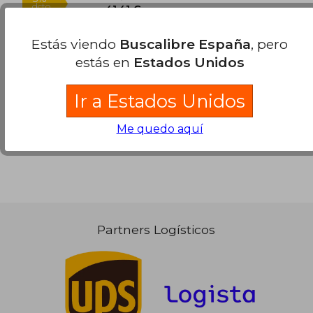
Estás viendo
Buscalibre España
, pero
estás en
Estados Unidos
Se han encontrado pocos libros. Puedes
Repetir
la Búsqueda
sin exigir que estén presentes todos
Ir a Estados Unidos
los términos buscados..
Me quedo aquí
43,59 €
5%
dcto.
41,41 €
Partners Logísticos