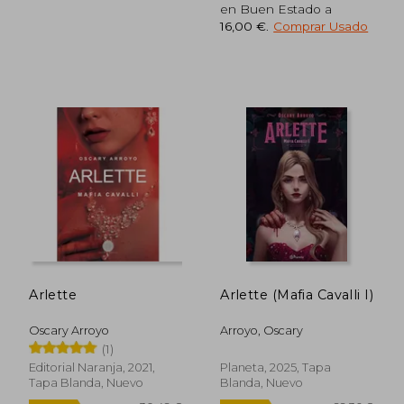
en Buen Estado a
16,00 €
.
Comprar Usado
29,51 €
34,92
5%
5%
dcto.
dcto.
28,04 €
33,17
Arlette
Arlette (Mafia Cavalli I)
Oscary Arroyo
Arroyo, Oscary
(1)
Editorial Naranja, 2021,
Planeta, 2025, Tapa
Tapa Blanda, Nuevo
Blanda, Nuevo