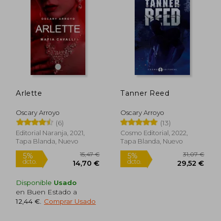
Arlette
Tanner Reed
Oscary Arroyo
Oscary Arroyo
(6)
(13)
Editorial Naranja, 2021,
Cosmo Editorial, 2022,
Tapa Blanda, Nuevo
Tapa Blanda, Nuevo
Disponible
Usado
en Buen Estado a
12,44 €
.
Comprar Usado
15,47 €
31,07